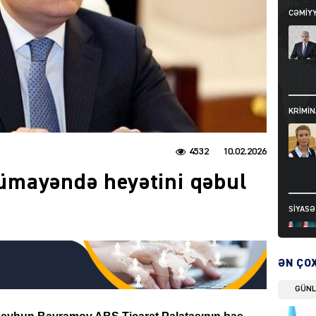
CƏMIY
KRIMIN
4532
10.02.2026
mayəndə heyətini qəbul
SIYAS
ƏN ÇO
GÜN
DÜNYA