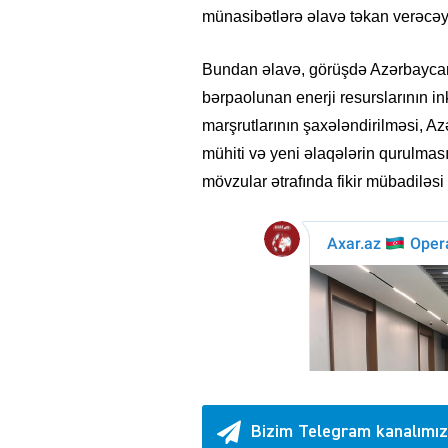
münasibətlərə əlavə təkan verəcəy
Bundan əlavə, görüşdə Azərbaycanı
bərpaolunan enerji resurslarının in
marşrutlarının şaxələndirilməsi, A
mühiti və yeni əlaqələrin qurulması
mövzular ətrafında fikir mübadiləsi 
Bizim Telegram kanalımız