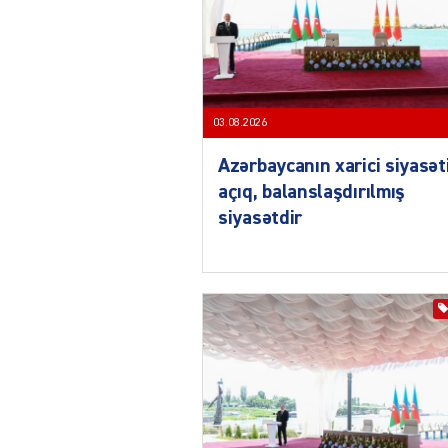
03.08.2026
Azərbaycanın xarici siyasət
açıq, balanslaşdırılmış
siyasətdir