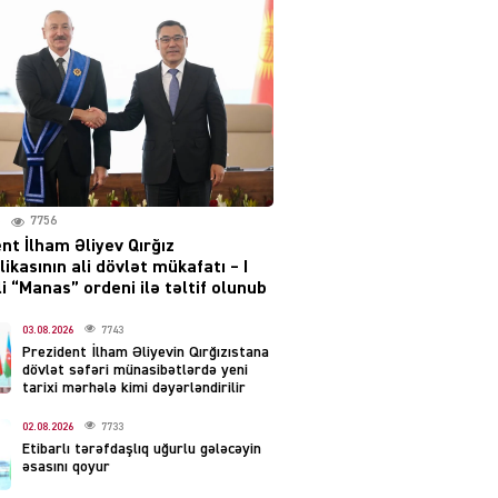
Moskvada güclü partlayış
səsləri eşidildi
07.08.2026
5487
Rusiya-Ukrayna
münaqişəsinin həllində
irəliləyiş var – Tramp
07.08.2026
7756
5498
nt İlham Əliyev Qırğız
ikasının ali dövlət mükafatı – I
YƏT
i “Manas” ordeni ilə təltif olunub
Prezident 2 fərman
imzaladı
03.08.2026
7743
Prezident İlham Əliyevin Qırğızıstana
07.08.2026
5487
dövlət səfəri münasibətlərdə yeni
tarixi mərhələ kimi dəyərləndirilir
 SİYASƏT
02.08.2026
7733
Tehran və İrəvandan
Etibarlı tərəfdaşlıq uğurlu gələcəyin
“Tramp yolu”na HƏMLƏ –
əsasını qoyur
REAKSİYA