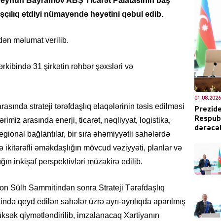
i Ceyhun Bayramov ABŞ Ticarət Palatasının baş
şçılıq etdiyi nümayəndə heyətini qəbul edib.
kdən məlumat verilib.
DÜNYA
ərkibində 31 şirkətin rəhbər şəxsləri və
01.08.2026
ında strateji tərəfdaşlıq əlaqələrinin təsis edilməsi
Prezide
Respubl
rimiz arasında enerji, ticarət, nəqliyyat, logistika,
CƏMIY
dərəcəl
gional bağlantılar, bir sıra əhəmiyyətli sahələrdə
ə ikitərəfli əməkdaşlığın mövcud vəziyyəti, planlar və
ın inkişaf perspektivləri müzakirə edilib.
XARİCİ
qton Sülh Sammitindən sonra Strateji Tərəfdaşlıq
ində qeyd edilən sahələr üzrə ayrı-ayrılıqda aparılmış
yüksək qiymətləndirilib, imzalanacaq Xartiyanın