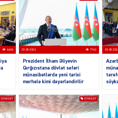
ŞOU-B
CƏMIY
4406
03.08.2026
7743
03.08.202
iya
Prezident İlham Əliyevin
Azərb
da
Qırğızıstana dövlət səfəri
müna
münasibətlərdə yeni tarixi
tərəf
mərhələ kimi dəyərləndirilir
söykə
CƏMIY
SIYASƏT
SIYASƏT
CƏMIY