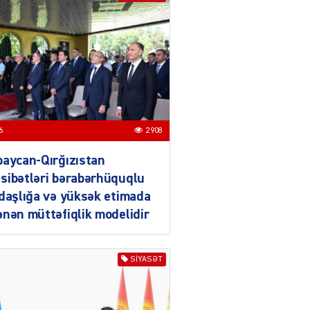
IZNES
Ekranlardan uzaq qalan
məşhur aktrisanın yeni
qazanc mənbəyi ortaya
çıxdı
04.08.2026
2179
YƏT
Hüseyn Həsənov haqqında
6
2908
həbs qərarı verildi –
Milyonluq əmlakı müsadirə
aycan-Qırğızıstan
olundu
sibətləri bərabərhüquqlu
04.08.2026
5498
daşlığa və yüksək etimada
nən müttəfiqlik modelidir
YƏT
İlham Əliyev bu rayona yeni
icra başçısı təyin etdi
SIYASƏT
04.08.2026
4411
YƏT