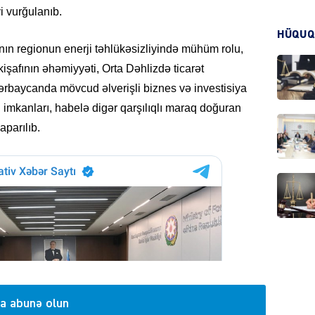
i vurğulanıb.
HÜQUQ
KRIMIN
n regionun enerji təhlükəsizliyində mühüm rolu,
kişafının əhəmiyyəti, Orta Dəhlizdə ticarət
zərbaycanda mövcud əlverişli biznes və investisiya
 imkanları, habelə digər qarşılıqlı maraq doğuran
aparılıb.
HADIS
DÜNYA
a abunə olun
HADIS