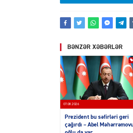
BƏNZƏR XƏBƏRLƏR
07.08.2026
Prezident bu səfirləri geri
çağırdı – Abel Məhərrəmov
oğlu da var