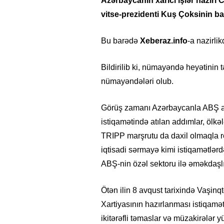
Azərbaycanın xarici işlər nazir
vitse-prezidenti Kuş Çoksinin ba
Bu barədə
Xeberaz.info
-a nazirli
Bildirilib ki, nümayəndə heyətinin t
nümayəndələri olub.
Görüş zamanı Azərbaycanla ABŞ aras
istiqamətində atılan addımlar, ölkələ
TRIPP marşrutu da daxil olmaqla re
iqtisadi sərmayə kimi istiqamətlərd
ABŞ-nin özəl sektoru ilə əməkdaşlığ
Ötən ilin 8 avqust tarixində Vaşin
Xartiyasının hazırlanması istiqamət
ikitərəfli təmaslar və müzakirələr 