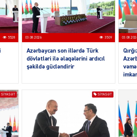
5528
03.08.2026
3509
03.08.202
MANŞE
i
Azərbaycan son illərdə Türk
Qırğı
dövlətləri ilə əlaqələrini ardıcıl
Azərb
şəkildə gücləndirir
vəmə
imkan
SIYAS
SIYASƏT
SIYASƏT
DÜNYA