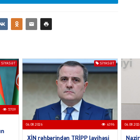
KRIMIN
SIYASƏT
SIYASƏT
SOSIAL
5709
KRIMIN
04.08.2026
4396
04.08.202
un
XİN rəhbərindən TRİPP layihəsi
Nazir