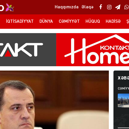
Haqqımızda
Əlaqə
T
İQTISADIYYAT
DÜNYA
CƏMIYYƏT
HÜQUQ
HADISƏ
Ş
XƏBƏ
CƏMIY