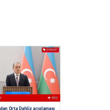
Zərdabda qəsdən yanğın
törədən şəxs saxlanıldı
07.08.2026
3968
AL
Kiyevdə əlinə silah alıb
döyüşdü, Azərbaycanda
həbs olundu – MƏHKƏMƏ İŞİ
04.08.2026
4402
SIYASƏT
80 manatlıq Prezident
təqaüdü ilə bağlı VACİB
AÇIQLAMA
04.08.2026
4400
AL
6
5512
Cəza çəkən şəxs məhkum
yoldaşını buna görə
dən Orta Dəhliz açıqlaması
öldürüb…