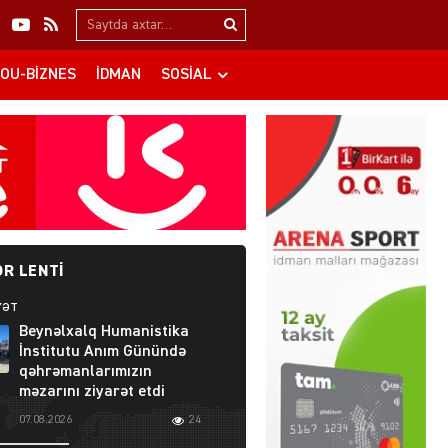
Search…
OU-BIZNES
İDMAN
SOSIAL
R LENTI
YƏT
Beynəlxalq Humanistika
İnstitutu Anım Günündə
qəhrəmanlarımızın
məzarını ziyarət etdi
07.08.2026
24