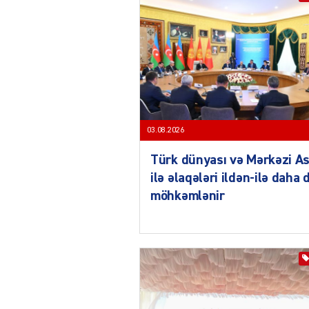
03.08.2026
Türk dünyası və Mərkəzi As
ilə əlaqələri ildən-ilə daha 
möhkəmlənir