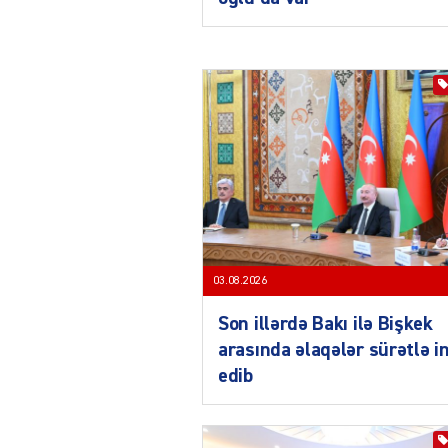
03.08.2026
Son illərdə Bakı ilə Bişkek
arasında əlaqələr sürətlə i
edib