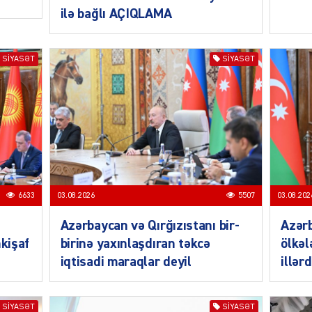
ilə bağlı AÇIQLAMA
CƏMIY
SIYASƏT
SIYASƏT
SIYAS
6633
03.08.2026
5507
03.08.202
Azərbaycan və Qırğızıstanı bir-
Azər
DÜNYA
nkişaf
birinə yaxınlaşdıran təkcə
ölkəl
iqtisadi maraqlar deyil
illər
SIYASƏT
SIYASƏT