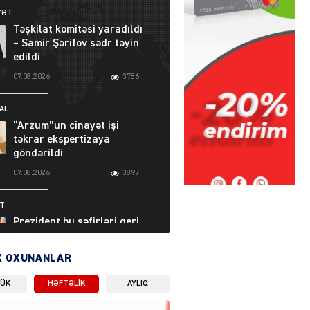
YƏT
Təşkilat komitəsi yaradıldı
– Samir Şərifov sədr təyin
edildi
07.08.2026
3786
AL
“Arzum”un cinayət işi
təkrar ekspertizaya
göndərildi
07.08.2026
3897
ƏT
Prezident bu səfirləri geri
çağırdı – Abel
Məhərrəmovun oğlu da var
X OXUNANLAR
07.08.2026
5709
LÜK
HƏFTƏLIK
AYLIQ