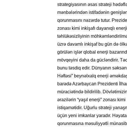
strategiyasının əsas strateji hədəfl
mənbələrindən istifadənin genişlənd
qorunmasını nəzərdə tutur. Preziden
zonası kimi inkişafı dayanıqlı enerji
təhlükəsizliyinin möhkəmləndirilməs
üzrə davamlı inkişaf bu gün də ölkə
görülən işlər qlobal enerji bazarın
mövqeyini daha da gücləndirir. Təd
bunu təsdiq edir. Dünyanın səksən ö
Həftəsi” beynəlxalq enerji əməkdaş
barədə Azərbaycan Prezidenti İlham 
müraciətində bildirilib. Dövlətimiz
ərazilərin “yaşıl enerji” zonası kimi
istiqamətidir. Uğurlu strateji yana
üçün yeni imkanlar yaradır. Həyata 
qorunmasına məsuliyyətli münasibət