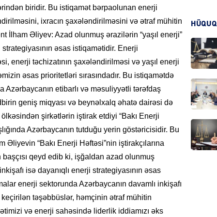
ərindən biridir. Bu istiqamət bərpaolunan enerji
irilməsini, ixracın şaxələndirilməsini və ətraf mühitin
HÜQUQ
t İlham Əliyev: Azad olunmuş ərazilərin “yaşıl enerji”
CƏMIY
 strategiyasının əsas istiqamətidir. Enerji
i, enerji təchizatının şaxələndirilməsi və yaşıl enerji
mizin əsas prioritetləri sırasındadır. Bu istiqamətdə
da Azərbaycanın etibarlı və məsuliyyətli tərəfdaş
CƏMIY
birin geniş miqyası və beynəlxalq əhatə dairəsi də
lkəsindən şirkətlərin iştirak etdiyi “Bakı Enerji
lığında Azərbaycanın tutduğu yerin göstəricisidir. Bu
Əliyevin “Bakı Enerji Həftəsi”nin iştirakçılarına
in başçısı qeyd edib ki, işğaldan azad olunmuş
MANŞE
 inkişafı isə dayanıqlı enerji strategiyasının əsas
şmalar enerji sektorunda Azərbaycanın davamlı inkişafı
keçirilən təşəbbüslər, həmçinin ətraf mühitin
imizi və enerji sahəsində liderlik iddiamızı əks