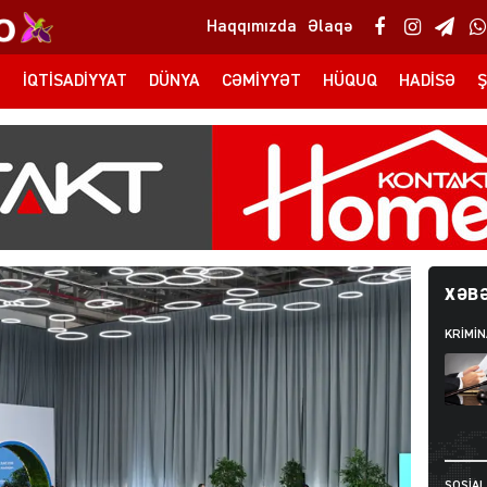
Haqqımızda
Əlaqə
T
İQTISADIYYAT
DÜNYA
CƏMIYYƏT
HÜQUQ
HADISƏ
Ş
XƏBƏ
KRIMIN
SOSIAL