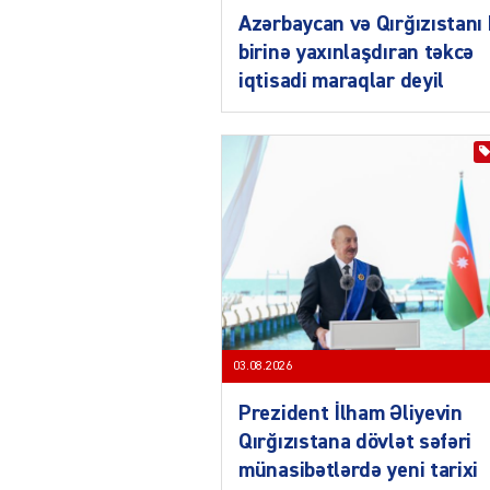
Azərbaycan və Qırğızıstanı 
birinə yaxınlaşdıran təkcə
iqtisadi maraqlar deyil
03.08.2026
Prezident İlham Əliyevin
Qırğızıstana dövlət səfəri
münasibətlərdə yeni tarixi