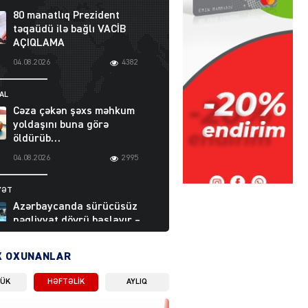
80 manatlıq Prezident
təqaüdü ilə bağlı VACİB
AÇIQLAMA
04.08.2026
4382
AL
Cəza çəkən şəxs məhkum
yoldaşını buna görə
öldürüb…
04.08.2026
2995
YƏT
Azərbaycanda sürücüsüz
nəqliyyat dövrü başlayır –
BELƏ işləyəcək
04.08.2026
4000
X OXUNANLAR
LÜK
HƏFTƏLIK
AYLIQ
ƏT
XİN rəhbərindən TRİPP