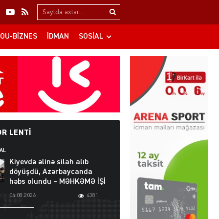
Search…
OU-BIZNES
İDMAN
SOSIAL
R LENTI
AL
Kiyevdə əlinə silah alıb
döyüşdü, Azərbaycanda
həbs olundu – MƏHKƏMƏ İŞİ
04.08.2026
4381