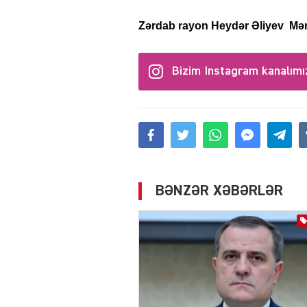
Zərdab rayon Heydər Əliyev Mər
Bizim Instagram kanalımı
BƏNZƏR XƏBƏRLƏR