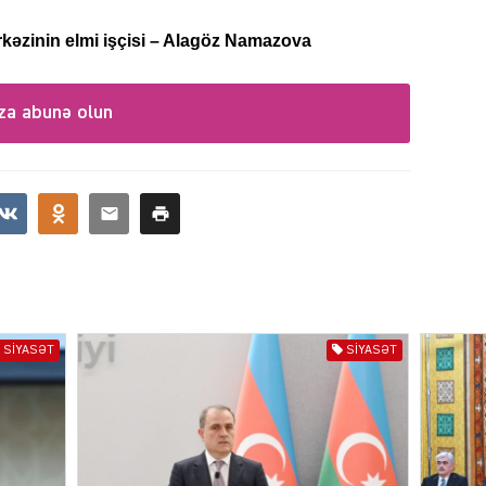
kəzinin elmi işçisi – Alagöz Namazova
SIYAS
za abunə olun
SIYAS
SIYASƏT
SIYASƏT
SIYAS