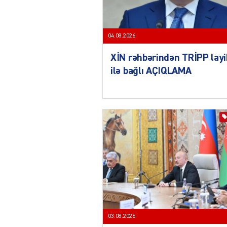
04.08.2026
XİN rəhbərindən TRİPP layi
ilə bağlı AÇIQLAMA
03.08.2026