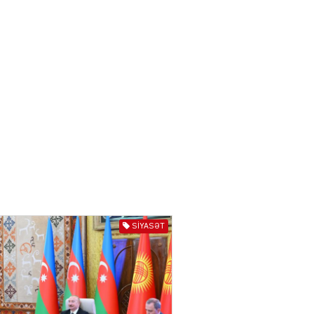
03.08.2026
6622
ƏT
Azərbaycan və Qırğızıstanı
bir-birinə yaxınlaşdıran
təkcə iqtisadi maraqlar
deyil
03.08.2026
5498
ƏT
Azərbaycanın Mərkəzi
Asiya ölkələri ilə
münasibətləri son illərdə
daha da genişlənir
SIYASƏT
03.08.2026
5907
ƏT
Türk dünyası və Mərkəzi
Asiya ilə əlaqələri ildən-ilə