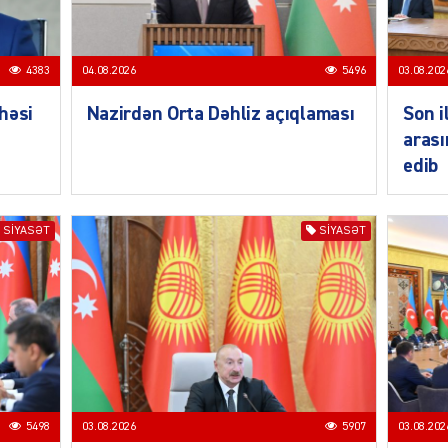
4383
04.08.2026
5496
03.08.202
SIYAS
həsi
Nazirdən Orta Dəhliz açıqlaması
Son i
arası
edib
SIYASƏT
SIYASƏT
SIYAS
5498
03.08.2026
5907
03.08.202
SIYAS