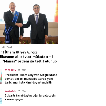
layihəsi ilə bağlı AÇIQLAMA
04.08.2026
4383
Müharibə Rusiyanın belini
bükür
04.08.2026
3996
7741
IZNES
nt İlham Əliyev Qırğız
Ekranlardan uzaq qalan
ikasının ali dövlət mükafatı – I
məşhur aktrisanın yeni
i “Manas” ordeni ilə təltif olunub
qazanc mənbəyi ortaya
çıxdı
03.08.2026
7729
Prezident İlham Əliyevin Qırğızıstana
04.08.2026
2160
dövlət səfəri münasibətlərdə yeni
tarixi mərhələ kimi dəyərləndirilir
YƏT
02.08.2026
7723
Hüseyn Həsənov haqqında
Etibarlı tərəfdaşlıq uğurlu gələcəyin
həbs qərarı verildi –
əsasını qoyur
Milyonluq əmlakı müsadirə