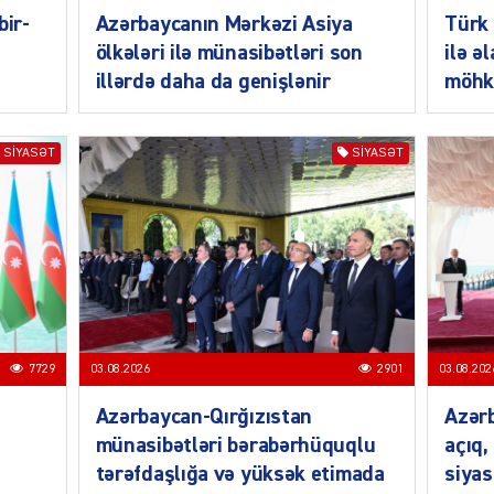
bir-
Azərbaycanın Mərkəzi Asiya
Türk 
ölkələri ilə münasibətləri son
ilə ə
illərdə daha da genişlənir
möhk
SIYASƏT
SIYASƏT
SIYAS
SIYAS
7729
03.08.2026
2901
03.08.202
Azərbaycan-Qırğızıstan
Azərb
münasibətləri bərabərhüquqlu
açıq,
tərəfdaşlığa və yüksək etimada
siyas