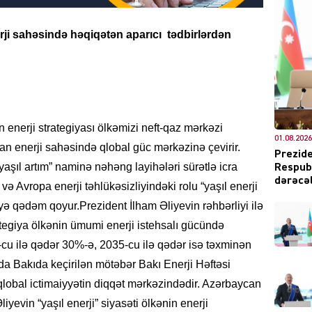
erji sahəsində həqiqətən aparıcı tədbirlərdən
DÜNYA
 enerji strategiyası ölkəmizi neft-qaz mərkəzi
01.08.2026
ŞOU-B
n enerji sahəsində qlobal güc mərkəzinə çevirir.
Prezide
aşıl artım” naminə nəhəng layihələri sürətlə icra
Respubl
dərəcəl
ə Avropa enerji təhlükəsizliyindəki rolu “yaşıl enerji
yə qədəm qoyur.Prezident İlham Əliyevin rəhbərliyi ilə
ategiya ölkənin ümumi enerji istehsalı gücündə
cu ilə qədər 30%-ə, 2035-cu ilə qədər isə təxminən
CƏMIY
da Bakıda keçirilən mötəbər Bakı Enerji Həftəsi
 qlobal ictimaiyyətin diqqət mərkəzindədir. Azərbaycan
yevin “yaşıl enerji” siyasəti ölkənin enerji