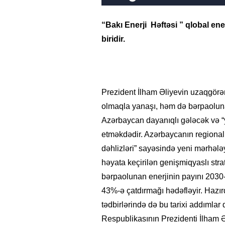
“Bakı Enerji Həftəsi ” qlobal en
biridir.
Prezident İlham Əliyevin uzaqgörən
olmaqla yanaşı, həm də bərpaoluna
Azərbaycan dayanıqlı gələcək və “y
etməkdədir. Azərbaycanın regional v
dəhlizləri” sayəsində yeni mərhələ
həyata keçirilən genişmiqyaslı str
bərpaolunan enerjinin payını 2030-
43%-ə çatdırmağı hədəfləyir. Hazır
tədbirlərində də bu tarixi addımlar
Respublikasının Prezidenti İlham Əli