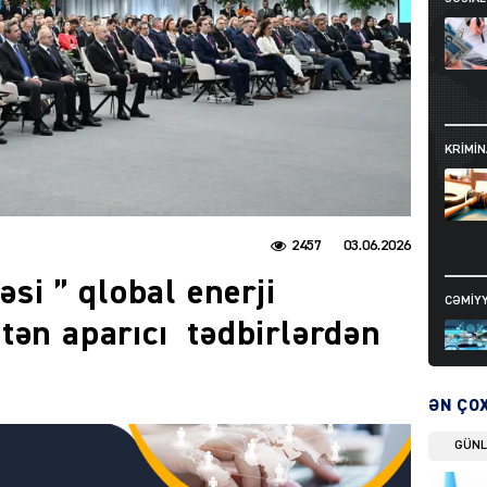
KRIMIN
2457
03.06.2026
əsi ” qlobal enerji
CƏMIY
tən aparıcı tədbirlərdən
ƏN ÇO
GÜN
SIYAS