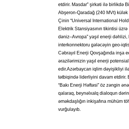
etdirir. Masdar” şirkəti ilə birlikd
Abşeron-Qaradağ (240 MVt) külək elek
Çinin “Universal International Hol
Elektrik Stansiyasının tikintisi üzr
dəniz–Avropa” yaşıl enerji dəhliz
interkonnektoru gələcəyin geo-iqtisa
Cəbrayıl Enerji Qovşağında inşa e
ərazilərimizin yaşıl enerji potensi
edir.Azərbaycan iqlim dəyişikliyi i
tətbiqində liderliyini davam etdirir.
“Bakı Enerji Həftəsi” öz zəngin ən
qalaraq, beynəlxalq dialoqun dərin
əməkdaşlığın inkişafına mühüm töh
vurğulayıb.