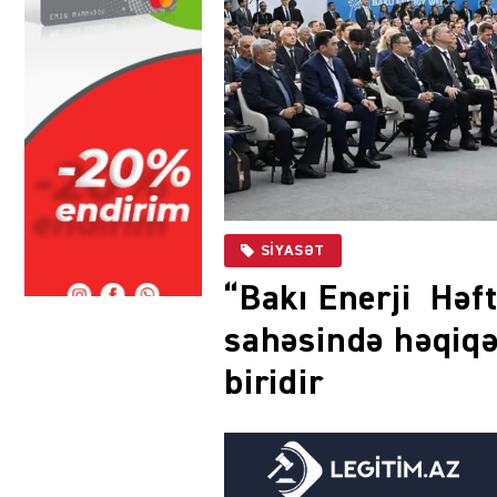
SIYASƏT
“Bakı Enerji Həft
sahəsində həqiqə
biridir