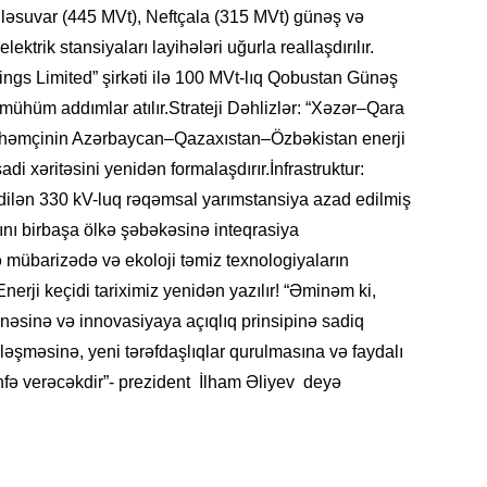
ə Biləsuvar (445 MVt), Neftçala (315 MVt) günəş və
SIYAS
trik stansiyaları layihələri uğurla reallaşdırılır.
dings Limited” şirkəti ilə 100 MVt-lıq Qobustan Günəş
ə mühüm addımlar atılır.Strateji Dəhlizlər: “Xəzər–Qara
i, həmçinin Azərbaycan–Qazaxıstan–Özbəkistan enerji
DÜNYA
di xəritəsini yenidən formalaşdırır.İnfrastruktur:
dilən 330 kV-luq rəqəmsal yarımstansiya azad edilmiş
alını birbaşa ölkə şəbəkəsinə inteqrasiya
lə mübarizədə və ekoloji təmiz texnologiyaların
CƏMIY
 Enerji keçidi tariximiz yenidən yazılır! “Əminəm ki,
ənəsinə və innovasiyaya açıqlıq prinsipinə sadiq
ləşməsinə, yeni tərəfdaşlıqlar qurulmasına və faydalı
fə verəcəkdir”- prezident İlham Əliyev deyə
SIYAS