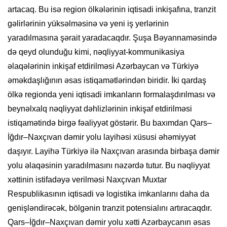
artacaq. Bu isə region ölkələrinin iqtisadi inkişafına, tranzit
gəlirlərinin yüksəlməsinə və yeni iş yerlərinin
yaradılmasına şərait yaradacaqdır. Şuşa Bəyannaməsində
də qeyd olunduğu kimi, nəqliyyat-kommunikasiya
əlaqələrinin inkişaf etdirilməsi Azərbaycan və Türkiyə
əməkdaşlığının əsas istiqamətlərindən biridir. İki qardaş
ölkə regionda yeni iqtisadi imkanların formalaşdırılması və
beynəlxalq nəqliyyat dəhlizlərinin inkişaf etdirilməsi
istiqamətində birgə fəaliyyət göstərir. Bu baxımdan Qars–
İğdır–Naxçıvan dəmir yolu layihəsi xüsusi əhəmiyyət
daşıyır. Layihə Türkiyə ilə Naxçıvan arasında birbaşa dəmir
yolu əlaqəsinin yaradılmasını nəzərdə tutur. Bu nəqliyyat
xəttinin istifadəyə verilməsi Naxçıvan Muxtar
Respublikasının iqtisadi və logistika imkanlarını daha da
genişləndirəcək, bölgənin tranzit potensialını artıracaqdır.
Qars–İğdır–Naxçıvan dəmir yolu xətti Azərbaycanın əsas