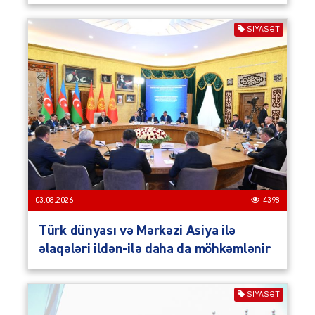
SIYASƏT
03.08.2026
4398
Türk dünyası və Mərkəzi Asiya ilə
əlaqələri ildən-ilə daha da möhkəmlənir
SIYASƏT