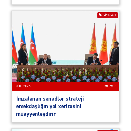
SIYASƏT
03.08.2026
5513
İmzalanan sənədlər strateji
əməkdaşlığın yol xəritəsini
müəyyənləşdirir