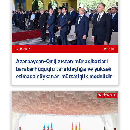
03.08.2026
2902
Azərbaycan-Qırğızıstan münasibətləri
bərabərhüquqlu tərəfdaşlığa və yüksək
etimada söykənən müttəfiqlik modelidir
SIYASƏT