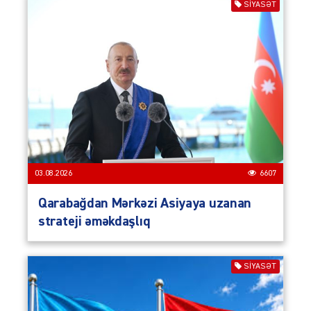
SIYASƏT
03.08.2026
6607
Qarabağdan Mərkəzi Asiyaya uzanan
strateji əməkdaşlıq
SIYASƏT