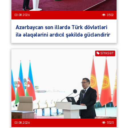
03.08.2026
3502
Azərbaycan son illərdə Türk dövlətləri
ilə əlaqələrini ardıcıl şəkildə gücləndirir
SIYASƏT
03.08.2026
5525