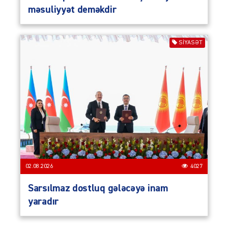
məsuliyyət deməkdir
SIYASƏT
02.08.2026
4027
Sarsılmaz dostluq gələcəyə inam
yaradır