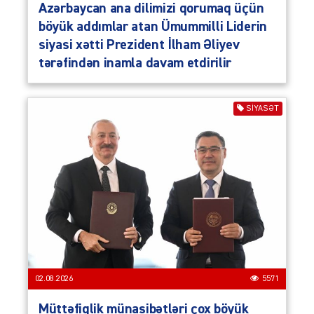
Azərbaycan ana dilimizi qorumaq üçün
böyük addımlar atan Ümummilli Liderin
siyasi xətti Prezident İlham Əliyev
tərəfindən inamla davam etdirilir
SIYASƏT
02.08.2026
5571
Müttəfiqlik münasibətləri çox böyük