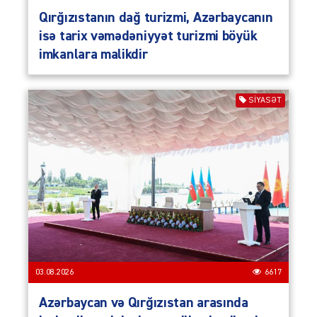
Qırğızıstanın dağ turizmi, Azərbaycanın
isə tarix vəmədəniyyət turizmi böyük
imkanlara malikdir
SIYASƏT
03.08.2026
6617
Azərbaycan və Qırğızıstan arasında