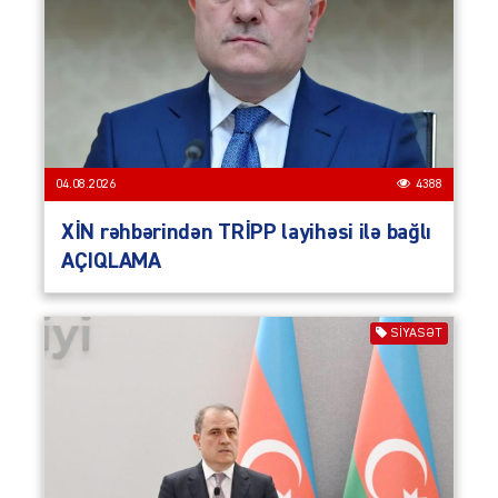
04.08.2026
4388
XİN rəhbərindən TRİPP layihəsi ilə bağlı
AÇIQLAMA
SIYASƏT