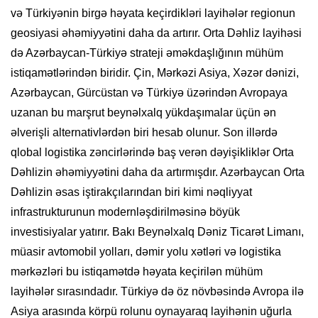
və Türkiyənin birgə həyata keçirdikləri layihələr regionun
geosiyasi əhəmiyyətini daha da artırır. Orta Dəhliz layihəsi
də Azərbaycan-Türkiyə strateji əməkdaşlığının mühüm
istiqamətlərindən biridir. Çin, Mərkəzi Asiya, Xəzər dənizi,
Azərbaycan, Gürcüstan və Türkiyə üzərindən Avropaya
uzanan bu marşrut beynəlxalq yükdaşımalar üçün ən
əlverişli alternativlərdən biri hesab olunur. Son illərdə
qlobal logistika zəncirlərində baş verən dəyişikliklər Orta
Dəhlizin əhəmiyyətini daha da artırmışdır. Azərbaycan Orta
Dəhlizin əsas iştirakçılarından biri kimi nəqliyyat
infrastrukturunun modernləşdirilməsinə böyük
investisiyalar yatırır. Bakı Beynəlxalq Dəniz Ticarət Limanı,
müasir avtomobil yolları, dəmir yolu xətləri və logistika
mərkəzləri bu istiqamətdə həyata keçirilən mühüm
layihələr sırasındadır. Türkiyə də öz növbəsində Avropa ilə
Asiya arasında körpü rolunu oynayaraq layihənin uğurla