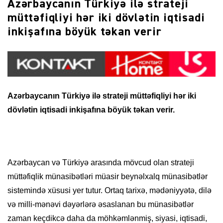
Azərbaycanın Türkiyə ilə strateji
müttəfiqliyi hər iki dövlətin iqtisadi
inkişafına böyük təkan verir
Azərbaycanın Türkiyə ilə strateji müttəfiqliyi hər iki
dövlətin iqtisadi inkişafına böyük təkan verir.
Azərbaycan və Türkiyə arasında mövcud olan strateji
müttəfiqlik münasibətləri müasir beynəlxalq münasibətlər
sistemində xüsusi yer tutur. Ortaq tarixə, mədəniyyətə, dilə
və milli-mənəvi dəyərlərə əsaslanan bu münasibətlər
zaman keçdikcə daha da möhkəmlənmiş, siyasi, iqtisadi,