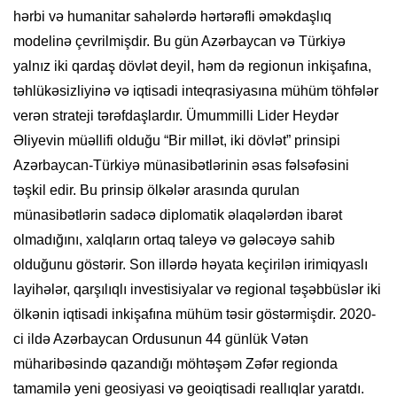
hərbi və humanitar sahələrdə hərtərəfli əməkdaşlıq
modelinə çevrilmişdir. Bu gün Azərbaycan və Türkiyə
yalnız iki qardaş dövlət deyil, həm də regionun inkişafına,
təhlükəsizliyinə və iqtisadi inteqrasiyasına mühüm töhfələr
verən strateji tərəfdaşlardır. Ümummilli Lider Heydər
Əliyevin müəllifi olduğu “Bir millət, iki dövlət” prinsipi
Azərbaycan-Türkiyə münasibətlərinin əsas fəlsəfəsini
təşkil edir. Bu prinsip ölkələr arasında qurulan
münasibətlərin sadəcə diplomatik əlaqələrdən ibarət
olmadığını, xalqların ortaq taleyə və gələcəyə sahib
olduğunu göstərir. Son illərdə həyata keçirilən irimiqyaslı
layihələr, qarşılıqlı investisiyalar və regional təşəbbüslər iki
ölkənin iqtisadi inkişafına mühüm təsir göstərmişdir. 2020-
ci ildə Azərbaycan Ordusunun 44 günlük Vətən
müharibəsində qazandığı möhtəşəm Zəfər regionda
tamamilə yeni geosiyasi və geoiqtisadi reallıqlar yaratdı.