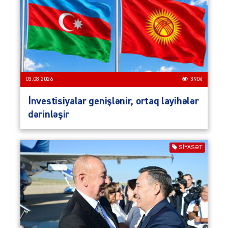
03.08.2026
3904
İnvestisiyalar genişlənir, ortaq layihələr
dərinləşir
SIYASƏT