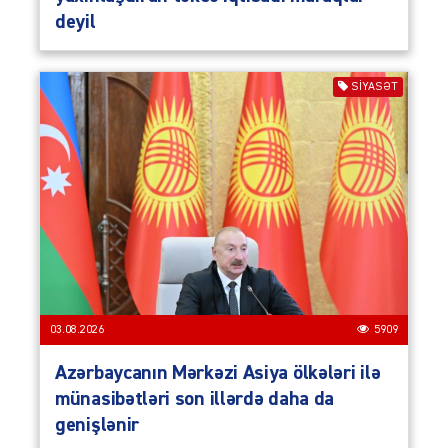
deyil
SIYASƏT
03.08.2026
5909
Azərbaycanın Mərkəzi Asiya ölkələri ilə
münasibətləri son illərdə daha da
genişlənir