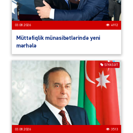
03.08.2026
4912
Müttəfiqlik münasibətlərində yeni
mərhələ
SIYASƏT
03.08.2026
3513