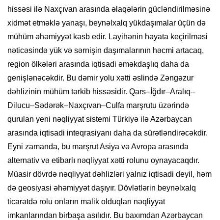
hissəsi ilə Naxçıvan arasında əlaqələrin gücləndirilməsinə
xidmət etməklə yanaşı, beynəlxalq yükdaşımalar üçün də
mühüm əhəmiyyət kəsb edir. Layihənin həyata keçirilməsi
nəticəsində yük və sərnişin daşımalarının həcmi artacaq,
region ölkələri arasında iqtisadi əməkdaşlıq daha da
genişlənəcəkdir. Bu dəmir yolu xətti əslində Zəngəzur
dəhlizinin mühüm tərkib hissəsidir. Qars–İğdır–Aralıq–
Dilucu–Sədərək–Naxçıvan–Culfa marşrutu üzərində
qurulan yeni nəqliyyat sistemi Türkiyə ilə Azərbaycan
arasında iqtisadi inteqrasiyanı daha da sürətləndirəcəkdir.
Eyni zamanda, bu marşrut Asiya və Avropa arasında
alternativ və etibarlı nəqliyyat xətti rolunu oynayacaqdır.
Müasir dövrdə nəqliyyat dəhlizləri yalnız iqtisadi deyil, həm
də geosiyasi əhəmiyyət daşıyır. Dövlətlərin beynəlxalq
ticarətdə rolu onların malik olduqları nəqliyyat
imkanlarından birbaşa asılıdır. Bu baxımdan Azərbaycan