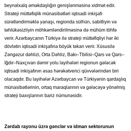
beynəlxalq əməkdaşlığın genişlənməsinə xidmət edir.
Strateji müttəfiqlik münasibətləri iqtisadi inkişafı
sürətləndirməklə yanaşı, regionda sülhün, sabitliyin və
təhlükəsizliyin möhkəmləndirilməsinə də mühüm töhfə
verir. Azərbaycanın Türkiyə ilə strateji müttəfiqliyi hər iki
dövlətin iqtisadi inkişafına böyük təkan verir. Xüsusilə
Zəngəzur dəhlizi, Orta Dəhliz, Bakı–Tbilisi–Qars və Qars–
İğdır–Naxçıvan dəmir yolu layihələri regionun gələcək
iqtisadi inkişafının əsas hərəkətverici qüvvələrindən biri
olacaqdır. Bu layihələr Azərbaycan və Türkiyənin qardaşlıq
münasibətlərinin, ortaq maraqlarının və gələcəyə yönəlmiş
strateji baxışlarının bariz nümunəsidir.
Zərdab rayonu üzrə gənclər və idman sektorunun