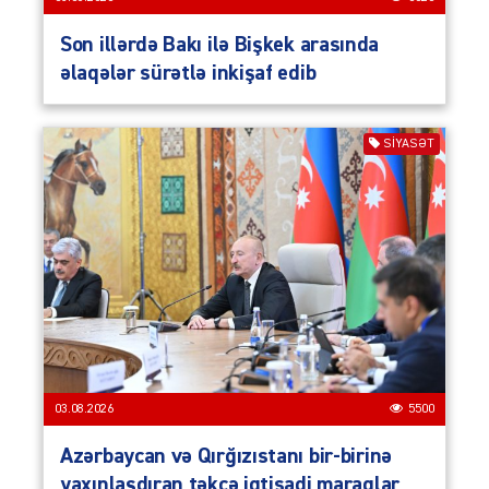
Son illərdə Bakı ilə Bişkek arasında
əlaqələr sürətlə inkişaf edib
SIYASƏT
03.08.2026
5500
Azərbaycan və Qırğızıstanı bir-birinə
yaxınlaşdıran təkcə iqtisadi maraqlar