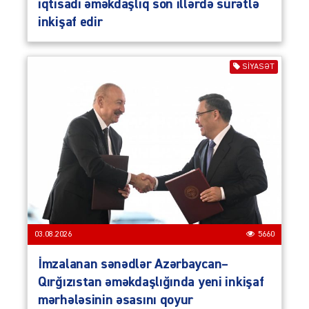
iqtisadi əməkdaşlıq son illərdə sürətlə
inkişaf edir
SIYASƏT
03.08.2026
5660
İmzalanan sənədlər Azərbaycan–
Qırğızıstan əməkdaşlığında yeni inkişaf
mərhələsinin əsasını qoyur