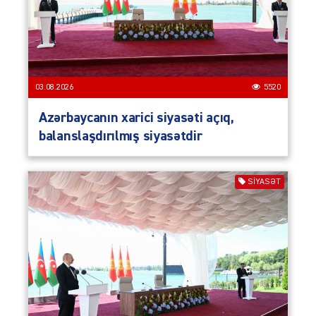
03.08.2026
5520
Azərbaycanın xarici siyasəti açıq,
balanslaşdırılmış siyasətdir
SIYASƏT