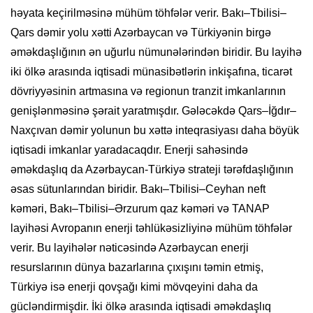
həyata keçirilməsinə mühüm töhfələr verir. Bakı–Tbilisi–
Qars dəmir yolu xətti Azərbaycan və Türkiyənin birgə
əməkdaşlığının ən uğurlu nümunələrindən biridir. Bu layihə
iki ölkə arasında iqtisadi münasibətlərin inkişafına, ticarət
dövriyyəsinin artmasına və regionun tranzit imkanlarının
genişlənməsinə şərait yaratmışdır. Gələcəkdə Qars–İğdır–
Naxçıvan dəmir yolunun bu xəttə inteqrasiyası daha böyük
iqtisadi imkanlar yaradacaqdır. Enerji sahəsində
əməkdaşlıq da Azərbaycan-Türkiyə strateji tərəfdaşlığının
əsas sütunlarından biridir. Bakı–Tbilisi–Ceyhan neft
kəməri, Bakı–Tbilisi–Ərzurum qaz kəməri və TANAP
layihəsi Avropanın enerji təhlükəsizliyinə mühüm töhfələr
verir. Bu layihələr nəticəsində Azərbaycan enerji
resurslarının dünya bazarlarına çıxışını təmin etmiş,
Türkiyə isə enerji qovşağı kimi mövqeyini daha da
gücləndirmişdir. İki ölkə arasında iqtisadi əməkdaşlıq