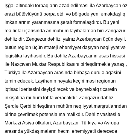
İşğal altındakı torpaqların azad edilməsi ilə Azərbaycan öz
ərazi bütövlüyünü bərpa etdi və bölgədə yeni əməkdaşlıq
imkanlarının yaranmasına şərait formalaşdırdı. Bu yeni
reallıqlar içərisində ən mühüm layihələrdən biri Zəngəzur
dəhlizidir. Zəngəzur dəhlizi yalnız Azərbaycan üçün deyil,
bütün region üçün strateji əhəmiyyət daşıyan nəqliyyat və
logistika layihəsidir. Bu dəhliz Azərbaycanın əsas hissəsi
ilə Naxçıvan Muxtar Respublikasını birləşdirməklə yanaşı,
Türkiyə ilə Azərbaycan arasında birbaşa quru əlaqəsini
təmin edəcək. Layihənin həyata keçirilməsi regionun
iqtisadi xəritəsini dəyişdirəcək və beynəlxalq ticarətin
inkişafına mühüm töhfə verəcəkdir. Zəngəzur dəhlizi
Şərqlə Qərbi birləşdirən mühüm nəqliyyat marşrutlarından
birinə çevrilmək potensialına malikdir. Dəhliz vasitəsilə
Mərkəzi Asiya ölkələri, Azərbaycan, Türkiyə və Avropa
arasında yükdaşımaların həcmi əhəmiyyətli dərəcədə