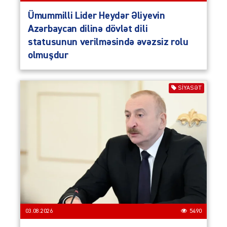
Ümummilli Lider Heydər Əliyevin
Azərbaycan dilinə dövlət dili
statusunun verilməsində əvəzsiz rolu
olmuşdur
SIYASƏT
03.08.2026
5490