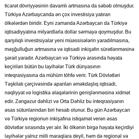
ticarət dövriyyəsinin davamlı artmasına da səbəb olmuşdur.
Türkiyə Azərbaycanda ən çox investisiya yatıran
ölkələrdən biridir. Eyni zamanda Azərbaycan da Türkiyə
iqtisadiyyatına milyardlarla dollar sərmayə qoymuşdur. Bu
qarşılıqlı investisiyalar yeni müəssisələrin yaradılmasına,
məşğulluğun artmasına və iqtisadi inkişafın sürətlənməsinə
şərait yaradır. Azərbaycan və Türkiyə arasında həyata
keçirilən bütün bu layihələr Türk dünyasının
inteqrasiyasına da mühüm töhfə verir. Türk Dövlətləri
Təşkilatı çərçivəsində aparılan əməkdaşlıq iqtisadi,
nəqliyyat və logistika əlaqələrinin genişlənməsinə xidmət
edir. Zəngəzur dəhlizi və Orta Dəhliz bu inteqrasiyanın
əsas sütunlarından biri hesab olunur. Bu gün Azərbaycan
və Türkiyə regionun inkişafına istiqamət verən əsas
dövlətlər sırasında yer alır. İki ölkənin birgə həyata keçirdiyi
layihələr yalnız milli maraqlara deyil, həm də regional və