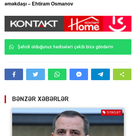
əməkdaşı – Ehtiram Osmanov
Şahidi olduğunuz hadisələri çəkib bizə göndərin
BƏNZƏR XƏBƏRLƏR
SIYASƏT