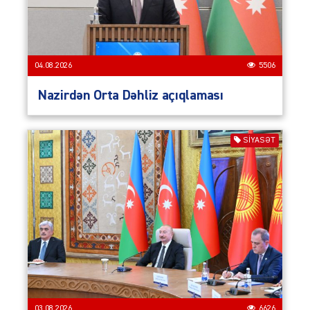
04.08.2026
5506
Nazirdən Orta Dəhliz açıqlaması
SIYASƏT
03.08.2026
6626