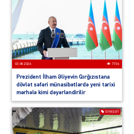
03.08.2026
7736
Prezident İlham Əliyevin Qırğızıstana
dövlət səfəri münasibətlərdə yeni tarixi
mərhələ kimi dəyərləndirilir
SIYASƏT