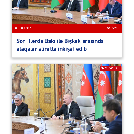
03.08.2026
6625
Son illərdə Bakı ilə Bişkek arasında
əlaqələr sürətlə inkişaf edib
SIYASƏT