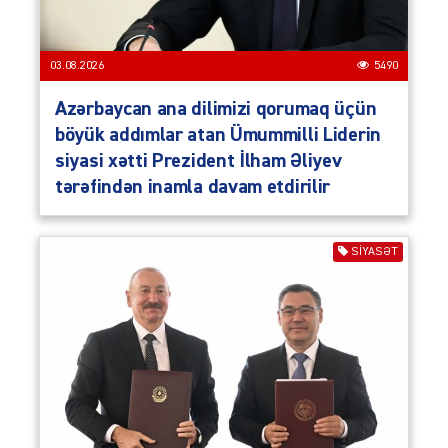
03.08.2026
5490
Azərbaycan ana dilimizi qorumaq üçün
böyük addımlar atan Ümummilli Liderin
siyasi xətti Prezident İlham Əliyev
tərəfindən inamla davam etdirilir
SIYASƏT