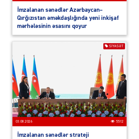
İmzalanan sənədlər Azərbaycan–
Qırğızıstan əməkdaşlığında yeni inkişaf
mərhələsinin əsasını qoyur
SIYASƏT
03.08.2026
5512
İmzalanan sənədlər strateji