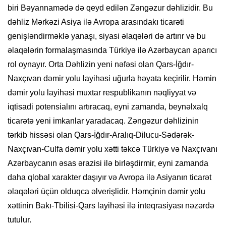
biri Bəyannamədə də qeyd edilən Zəngəzur dəhlizidir. Bu
dəhliz Mərkəzi Asiya ilə Avropa arasındakı ticarəti
genişləndirməklə yanaşı, siyasi əlaqələri də artırır və bu
əlaqələrin formalaşmasında Türkiyə ilə Azərbaycan aparıcı
rol oynayır. Orta Dəhlizin yeni nəfəsi olan Qars-İğdır-
Naxçıvan dəmir yolu layihəsi uğurla həyata keçirilir. Həmin
dəmir yolu layihəsi muxtar respublikanın nəqliyyat və
iqtisadi potensialını artıracaq, eyni zamanda, beynəlxalq
ticarətə yeni imkanlar yaradacaq. Zəngəzur dəhlizinin
tərkib hissəsi olan Qars-İğdır-Aralıq-Dilucu-Sədərək-
Naxçıvan-Culfa dəmir yolu xətti təkcə Türkiyə və Naxçıvanı
Azərbaycanın əsas ərazisi ilə birləşdirmir, eyni zamanda
daha qlobal xarakter daşıyır və Avropa ilə Asiyanın ticarət
əlaqələri üçün olduqca əlverişlidir. Həmçinin dəmir yolu
xəttinin Bakı-Tbilisi-Qars layihəsi ilə inteqrasiyası nəzərdə
tutulur.