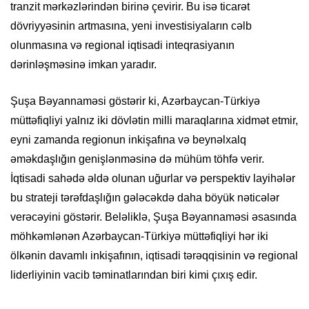
tranzit mərkəzlərindən birinə çevirir. Bu isə ticarət
dövriyyəsinin artmasına, yeni investisiyaların cəlb
olunmasına və regional iqtisadi inteqrasiyanın
dərinləşməsinə imkan yaradır.
Şuşa Bəyannaməsi göstərir ki, Azərbaycan-Türkiyə
müttəfiqliyi yalnız iki dövlətin milli maraqlarına xidmət etmir,
eyni zamanda regionun inkişafına və beynəlxalq
əməkdaşlığın genişlənməsinə də mühüm töhfə verir.
İqtisadi sahədə əldə olunan uğurlar və perspektiv layihələr
bu strateji tərəfdaşlığın gələcəkdə daha böyük nəticələr
verəcəyini göstərir. Beləliklə, Şuşa Bəyannaməsi əsasında
möhkəmlənən Azərbaycan-Türkiyə müttəfiqliyi hər iki
ölkənin davamlı inkişafının, iqtisadi tərəqqisinin və regional
liderliyinin vacib təminatlarından biri kimi çıxış edir.