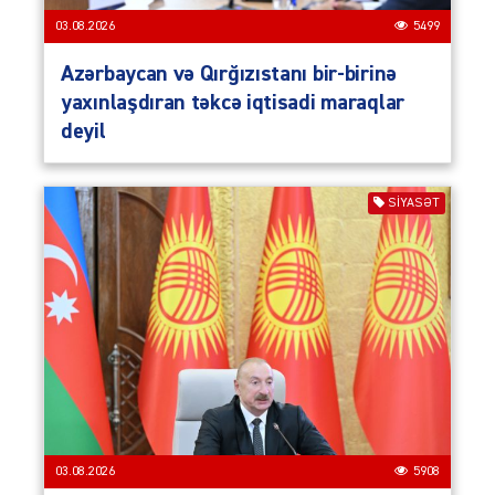
03.08.2026
5499
Azərbaycan və Qırğızıstanı bir-birinə
yaxınlaşdıran təkcə iqtisadi maraqlar
deyil
SIYASƏT
03.08.2026
5908