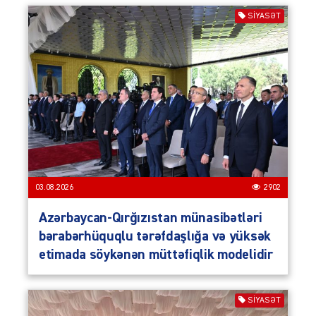
SIYASƏT
03.08.2026
2902
Azərbaycan-Qırğızıstan münasibətləri
bərabərhüquqlu tərəfdaşlığa və yüksək
etimada söykənən müttəfiqlik modelidir
SIYASƏT