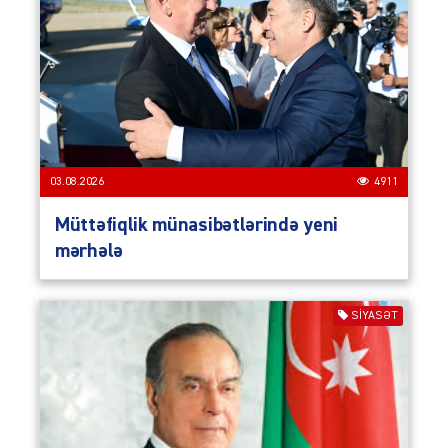
03.08.2026
4911
Müttəfiqlik münasibətlərində yeni
mərhələ
SIYASƏT