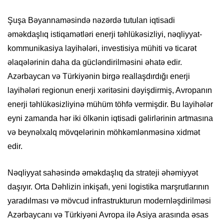
Şuşa Bəyannaməsində nəzərdə tutulan iqtisadi
əməkdaşlıq istiqamətləri enerji təhlükəsizliyi, nəqliyyat-
kommunikasiya layihələri, investisiya mühiti və ticarət
əlaqələrinin daha da gücləndirilməsini əhatə edir.
Azərbaycan və Türkiyənin birgə reallaşdırdığı enerji
layihələri regionun enerji xəritəsini dəyişdirmiş, Avropanın
enerji təhlükəsizliyinə mühüm töhfə vermişdir. Bu layihələr
eyni zamanda hər iki ölkənin iqtisadi gəlirlərinin artmasına
və beynəlxalq mövqelərinin möhkəmlənməsinə xidmət
edir.
Nəqliyyat sahəsində əməkdaşlıq da strateji əhəmiyyət
daşıyır. Orta Dəhlizin inkişafı, yeni logistika marşrutlarının
yaradılması və mövcud infrastrukturun modernləşdirilməsi
Azərbaycanı və Türkiyəni Avropa ilə Asiya arasında əsas