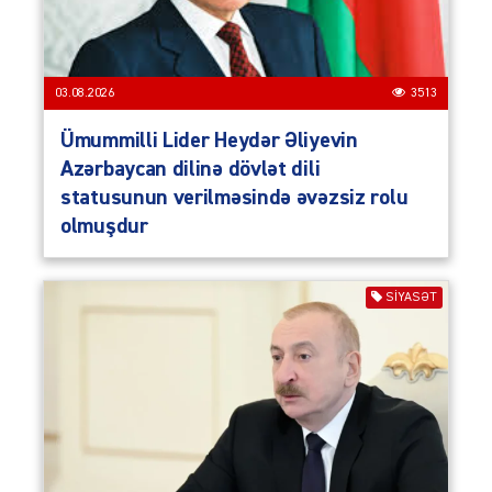
03.08.2026
3513
Ümummilli Lider Heydər Əliyevin
Azərbaycan dilinə dövlət dili
statusunun verilməsində əvəzsiz rolu
olmuşdur
SIYASƏT