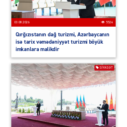
03.08.2026
5524
Qırğızıstanın dağ turizmi, Azərbaycanın
isə tarix vəmədəniyyət turizmi böyük
imkanlara malikdir
SIYASƏT