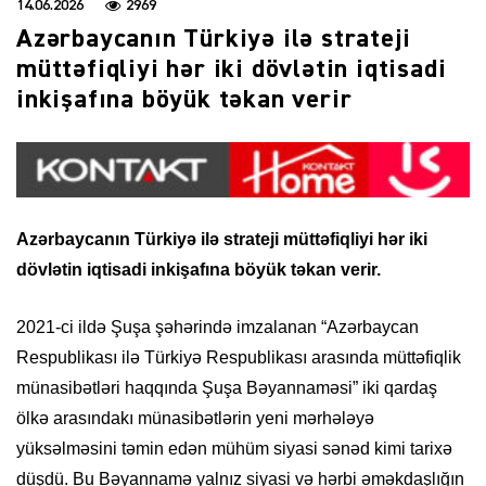
14.06.2026
2969
Azərbaycanın Türkiyə ilə strateji
müttəfiqliyi hər iki dövlətin iqtisadi
inkişafına böyük təkan verir
Azərbaycanın Türkiyə ilə strateji müttəfiqliyi hər iki
dövlətin iqtisadi inkişafına böyük təkan verir.
2021-ci ildə Şuşa şəhərində imzalanan “Azərbaycan
Respublikası ilə Türkiyə Respublikası arasında müttəfiqlik
münasibətləri haqqında Şuşa Bəyannaməsi” iki qardaş
ölkə arasındakı münasibətlərin yeni mərhələyə
yüksəlməsini təmin edən mühüm siyasi sənəd kimi tarixə
düşdü. Bu Bəyannamə yalnız siyasi və hərbi əməkdaşlığın