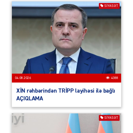
SIYASƏT
04.08.2026
4388
XİN rəhbərindən TRİPP layihəsi ilə bağlı
AÇIQLAMA
SIYASƏT