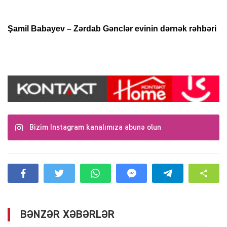
Şamil Babayev – Zərdab Gənclər evinin dərnək rəhbəri
Bizim Instagram kanalımıza abunə olun
BƏNZƏR XƏBƏRLƏR