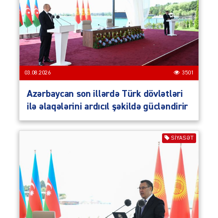
03.08.2026
3501
Azərbaycan son illərdə Türk dövlətləri
ilə əlaqələrini ardıcıl şəkildə gücləndirir
SIYASƏT