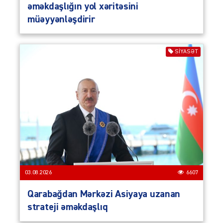
əməkdaşlığın yol xəritəsini
müəyyənləşdirir
SIYASƏT
03.08.2026
6607
Qarabağdan Mərkəzi Asiyaya uzanan
strateji əməkdaşlıq