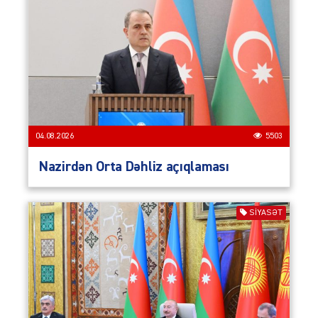
04.08.2026
5503
Nazirdən Orta Dəhliz açıqlaması
SIYASƏT