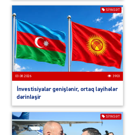
SIYASƏT
03.08.2026
3903
İnvestisiyalar genişlənir, ortaq layihələr
dərinləşir
SIYASƏT