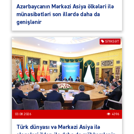
Azərbaycanın Mərkəzi Asiya ölkələri ilə
münasibətləri son illərdə daha da
genişlənir
SIYASƏT
03.08.2026
4396
Türk dünyası və Mərkəzi Asiya ilə