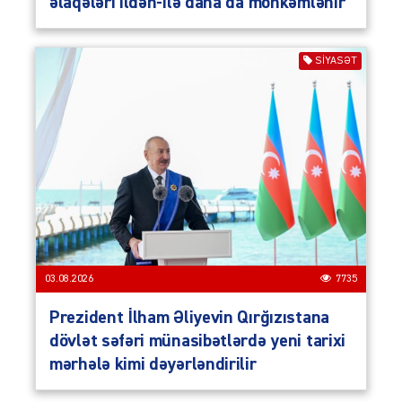
əlaqələri ildən-ilə daha da möhkəmlənir
SIYASƏT
03.08.2026
7735
Prezident İlham Əliyevin Qırğızıstana
dövlət səfəri münasibətlərdə yeni tarixi
mərhələ kimi dəyərləndirilir