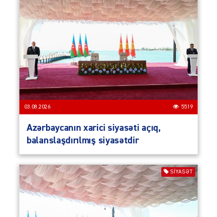
03.08.2026
5519
Azərbaycanın xarici siyasəti açıq,
balanslaşdırılmış siyasətdir
SIYASƏT