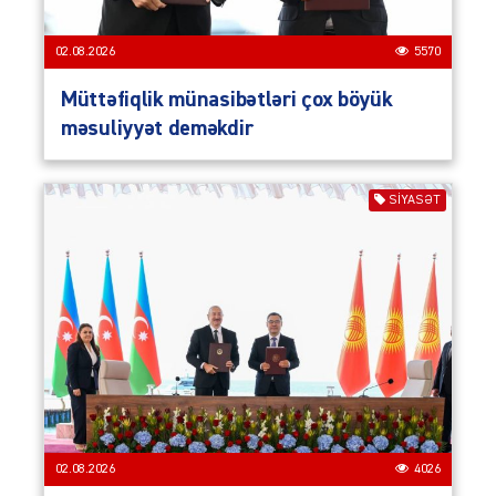
02.08.2026
5570
Müttəfiqlik münasibətləri çox böyük
məsuliyyət deməkdir
SIYASƏT
02.08.2026
4026