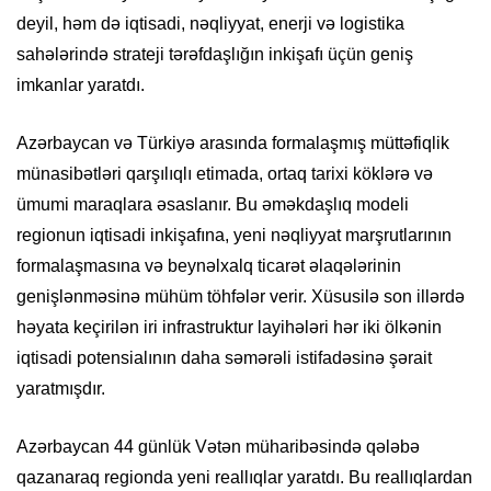
deyil, həm də iqtisadi, nəqliyyat, enerji və logistika
sahələrində strateji tərəfdaşlığın inkişafı üçün geniş
imkanlar yaratdı.
Azərbaycan və Türkiyə arasında formalaşmış müttəfiqlik
münasibətləri qarşılıqlı etimada, ortaq tarixi köklərə və
ümumi maraqlara əsaslanır. Bu əməkdaşlıq modeli
regionun iqtisadi inkişafına, yeni nəqliyyat marşrutlarının
formalaşmasına və beynəlxalq ticarət əlaqələrinin
genişlənməsinə mühüm töhfələr verir. Xüsusilə son illərdə
həyata keçirilən iri infrastruktur layihələri hər iki ölkənin
iqtisadi potensialının daha səmərəli istifadəsinə şərait
yaratmışdır.
Azərbaycan 44 günlük Vətən müharibəsində qələbə
qazanaraq regionda yeni reallıqlar yaratdı. Bu reallıqlardan