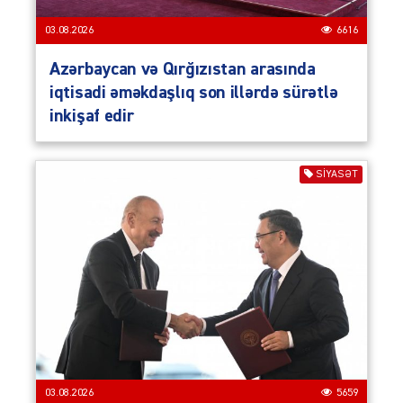
03.08.2026
6616
Azərbaycan və Qırğızıstan arasında
iqtisadi əməkdaşlıq son illərdə sürətlə
inkişaf edir
SIYASƏT
03.08.2026
5659