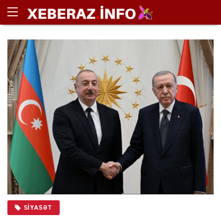
SIYASƏT