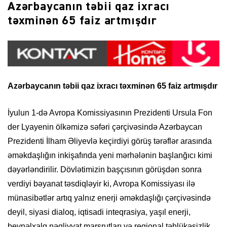
Azərbaycanın təbii qaz ixracı
təxminən 65 faiz artmışdır
Azərbaycanın təbii qaz ixracı təxminən 65 faiz artmışdır
İyulun 1-də Avropa Komissiyasının Prezidenti Ursula Fon
der Lyayenin ölkəmizə səfəri çərçivəsində Azərbaycan
Prezidenti İlham Əliyevlə keçirdiyi görüş tərəflər arasında
əməkdaşlığın inkişafında yeni mərhələnin başlanğıcı kimi
dəyərləndirilir. Dövlətimizin başçısının görüşdən sonra
verdiyi bəyanat təsdiqləyir ki, Avropa Komissiyası ilə
münasibətlər artıq yalnız enerji əməkdaşlığı çərçivəsində
deyil, siyasi dialoq, iqtisadi inteqrasiya, yaşıl enerji,
beynəlxalq nəqliyyat marşrutları və regional təhlükəsizlik