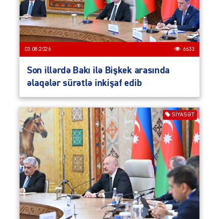
03.08.2026
6633
Son illərdə Bakı ilə Bişkek arasında
əlaqələr sürətlə inkişaf edib
SIYASƏT