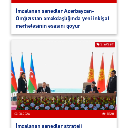
İmzalanan sənədlər Azərbaycan–
Qırğızıstan əməkdaşlığında yeni inkişaf
mərhələsinin əsasını qoyur
SIYASƏT
03.08.2026
5520
İmzalanan sənədlər strateji