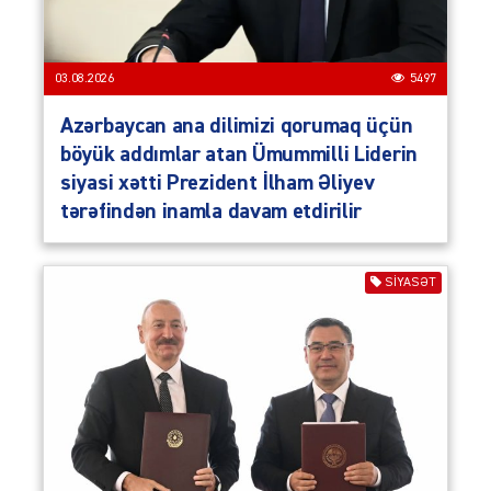
03.08.2026
5497
Azərbaycan ana dilimizi qorumaq üçün
böyük addımlar atan Ümummilli Liderin
siyasi xətti Prezident İlham Əliyev
tərəfindən inamla davam etdirilir
SIYASƏT