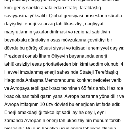
kimi geniş spektri əhatə edən strateji tərəfdaşlıq
səviyyəsinə yüksəlib. Qlobal geosiyasi proseslərin sürətlə
dəyişdiyi, enerji və ərzaq təhlükəsizliyi, nəqliyyat
marşrutlarının şaxələndirilməsi və regional sabitliyin
beynəlxalq gündəliyin əsas mövzularına çevrildiyi bir
dövrdə bu görüş xüsusi siyasi və iqtisadi əhəmiyyət daşıyır.
Prezident cənab İlham Əliyevin bəyanatında enerji
təhlükəsizliyi əsas prioritetlərdən biri kimi təqdim olunub. 4
il əvvəl imzalanmış enerji sahəsində Strateji Tərəfdaşlıq
Haqqında Anlaşma Memorandumu konkret nəticələr verib
və Avropaya təbii qaz ixracı təxminən 65 faiz artıb. Hazırda
ixrac olunan təbii qazın yarısı Avropa bazarına yönəldilir və
Avropa İttifaqının 10 üzv dövləti bu enerjidən istifadə edir.
Enerji əməkdaşlığı təkcə iqtisadi layihə deyil, eyni
zamanda Avropanın enerji təhlükəsizliyinin mühüm tərkib
hissəsidir. Bu gün hər ölkə üçün enerji təhlükəsizliyinin