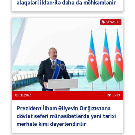
əlaqələri ildən-ilə daha da möhkəmlənir
SIYASƏT
03.08.2026
7743
Prezident İlham Əliyevin Qırğızıstana
dövlət səfəri münasibətlərdə yeni tarixi
mərhələ kimi dəyərləndirilir