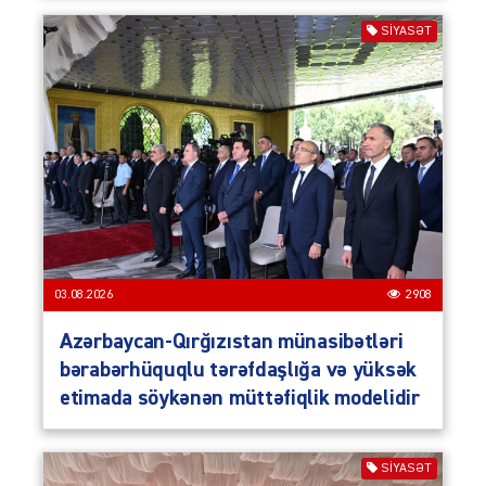
SIYASƏT
03.08.2026
2908
Azərbaycan-Qırğızıstan münasibətləri
bərabərhüquqlu tərəfdaşlığa və yüksək
etimada söykənən müttəfiqlik modelidir
SIYASƏT