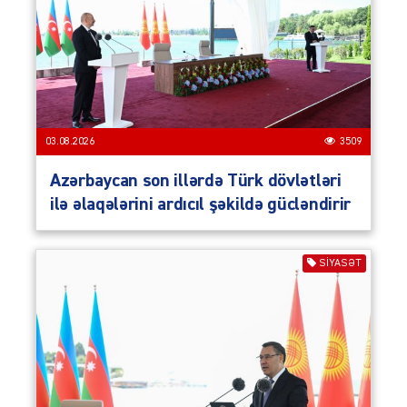
03.08.2026
3509
Azərbaycan son illərdə Türk dövlətləri
ilə əlaqələrini ardıcıl şəkildə gücləndirir
SIYASƏT