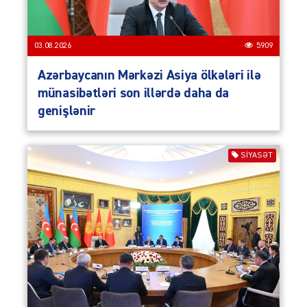
03.08.2026
5909
Azərbaycanın Mərkəzi Asiya ölkələri ilə
münasibətləri son illərdə daha da
genişlənir
SIYASƏT