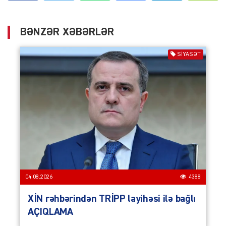
BƏNZƏR XƏBƏRLƏR
SIYASƏT
04.08.2026
4388
XİN rəhbərindən TRİPP layihəsi ilə bağlı
AÇIQLAMA