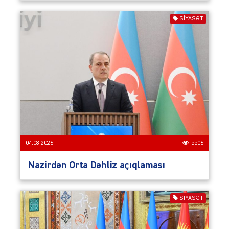
SIYASƏT
04.08.2026
5506
Nazirdən Orta Dəhliz açıqlaması
SIYASƏT