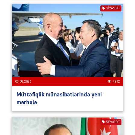
SIYASƏT
03.08.2026
4912
Müttəfiqlik münasibətlərində yeni
mərhələ
SIYASƏT