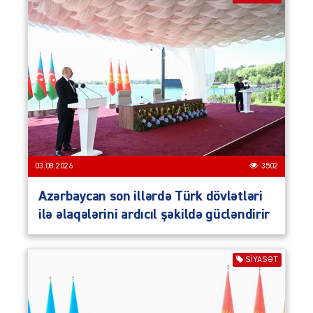
03.08.2026
3502
Azərbaycan son illərdə Türk dövlətləri
ilə əlaqələrini ardıcıl şəkildə gücləndirir
SIYASƏT