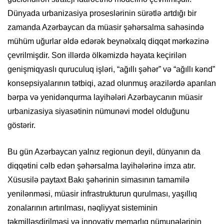
Dünyada urbanizasiya proseslərinin sürətlə artdığı bir
zamanda Azərbaycan da müasir şəhərsalma sahəsində
mühüm uğurlar əldə edərək beynəlxalq diqqət mərkəzinə
çevrilmişdir. Son illərdə ölkəmizdə həyata keçirilən
genişmiqyaslı quruculuq işləri, “ağıllı şəhər” və “ağıllı kənd”
konsepsiyalarının tətbiqi, azad olunmuş ərazilərdə aparılan
bərpa və yenidənqurma layihələri Azərbaycanın müasir
urbanizasiya siyasətinin nümunəvi model olduğunu
göstərir.
Bu gün Azərbaycan yalnız regionun deyil, dünyanın da
diqqətini cəlb edən şəhərsalma layihələrinə imza atır.
Xüsusilə paytaxt Bakı şəhərinin simasının tamamilə
yenilənməsi, müasir infrastrukturun qurulması, yaşıllıq
zonalarının artırılması, nəqliyyat sisteminin
təkmilləşdirilməsi və innovativ memarlıq nümunələrinin