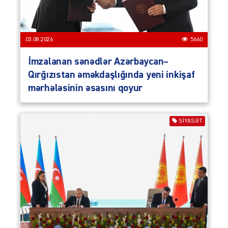
03.08.2026
5660
İmzalanan sənədlər Azərbaycan–
Qırğızıstan əməkdaşlığında yeni inkişaf
mərhələsinin əsasını qoyur
SIYASƏT