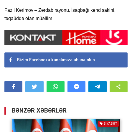
Fazil Kərimov – Zərdab rayonu, İsaqbağı kənd sakini,
təqaüddə olan müəllim
Bizim Facebooka kanalımıza abunə olun
BƏNZƏR XƏBƏRLƏR
SIYASƏT