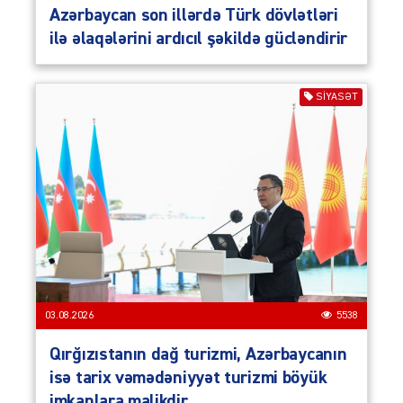
Azərbaycan son illərdə Türk dövlətləri
ilə əlaqələrini ardıcıl şəkildə gücləndirir
SIYASƏT
03.08.2026
5538
Qırğızıstanın dağ turizmi, Azərbaycanın
isə tarix vəmədəniyyət turizmi böyük
imkanlara malikdir