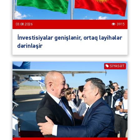
03.08.2026
3915
İnvestisiyalar genişlənir, ortaq layihələr
dərinləşir
SIYASƏT