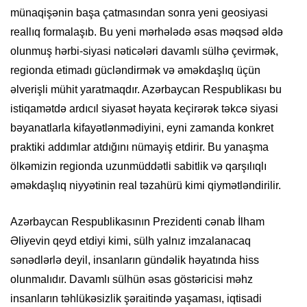
münaqişənin başa çatmasından sonra yeni geosiyasi
reallıq formalaşıb. Bu yeni mərhələdə əsas məqsəd əldə
olunmuş hərbi-siyasi nəticələri davamlı sülhə çevirmək,
regionda etimadı gücləndirmək və əməkdaşlıq üçün
əlverişli mühit yaratmaqdır. Azərbaycan Respublikası bu
istiqamətdə ardıcıl siyasət həyata keçirərək təkcə siyasi
bəyanatlarla kifayətlənmədiyini, eyni zamanda konkret
praktiki addımlar atdığını nümayiş etdirir. Bu yanaşma
ölkəmizin regionda uzunmüddətli sabitlik və qarşılıqlı
əməkdaşlıq niyyətinin real təzahürü kimi qiymətləndirilir.
Azərbaycan Respublikasının Prezidenti cənab İlham
Əliyevin qeyd etdiyi kimi, sülh yalnız imzalanacaq
sənədlərlə deyil, insanların gündəlik həyatında hiss
olunmalıdır. Davamlı sülhün əsas göstəricisi məhz
insanların təhlükəsizlik şəraitində yaşaması, iqtisadi