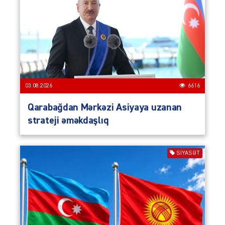
03.08.2026
6616
Qarabağdan Mərkəzi Asiyaya uzanan
strateji əməkdaşlıq
SIYASƏT