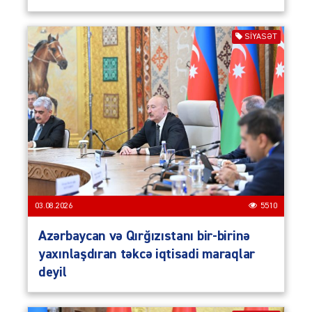
SIYASƏT
03.08.2026
5510
Azərbaycan və Qırğızıstanı bir-birinə
yaxınlaşdıran təkcə iqtisadi maraqlar
deyil