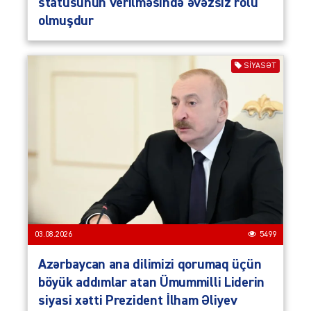
statusunun verilməsində əvəzsiz rolu
olmuşdur
SIYASƏT
03.08.2026
5499
Azərbaycan ana dilimizi qorumaq üçün
böyük addımlar atan Ümummilli Liderin
siyasi xətti Prezident İlham Əliyev