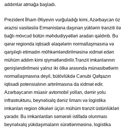
addımlar atmağa başladı.
Prezident İlham Əliyevin vurğuladığı kimi, Azərbaycan öz
ərazisi vasitəsilə Ermənistana daşınan yüklərin tranziti ilə
bağlı mövcud bütün məhdudiyyətləri aradan qaldırıb. Bu
qərar regionda iqtisadi əlaqələrin normallaşmasına və
qarşılıqlı etimadın möhkəmləndirilməsinə xidmət edən
mühüm addım kimi qiymətləndirilir.Tranzit imkanlarının
genişləndirilməsi yalnız iki ölkə arasında münasibətlərin
normallaşmasına deyil, bütövlükdə Cənubi Qafqazın
iqtisadi potensialının artırılmasına da xidmət edir.
Azərbaycanın müasir avtomobil yolları, dəmir yolu
infrastrukturu, beynəlxalq dəniz limanı və logistika
imkanları region ölkələri üçün mühüm tranzit üstünlükləri
yaradır. Bu imkanlardan səmərəli istifadə olunması
beynəlxalq yükdaşımaların sürətlənməsinə, logistika