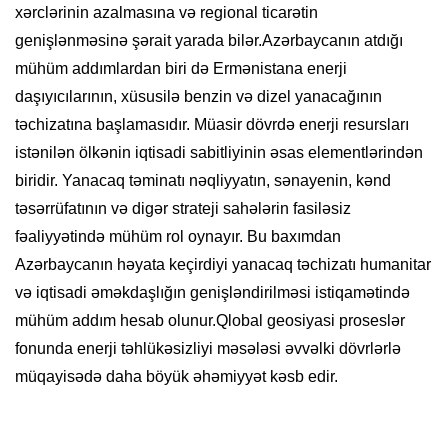
xərclərinin azalmasına və regional ticarətin
genişlənməsinə şərait yarada bilər.Azərbaycanın atdığı
mühüm addımlardan biri də Ermənistana enerji
daşıyıcılarının, xüsusilə benzin və dizel yanacağının
təchizatına başlamasıdır. Müasir dövrdə enerji resursları
istənilən ölkənin iqtisadi sabitliyinin əsas elementlərindən
biridir. Yanacaq təminatı nəqliyyatın, sənayenin, kənd
təsərrüfatının və digər strateji sahələrin fasiləsiz
fəaliyyətində mühüm rol oynayır. Bu baxımdan
Azərbaycanın həyata keçirdiyi yanacaq təchizatı humanitar
və iqtisadi əməkdaşlığın genişləndirilməsi istiqamətində
mühüm addım hesab olunur.Qlobal geosiyasi proseslər
fonunda enerji təhlükəsizliyi məsələsi əvvəlki dövrlərlə
müqayisədə daha böyük əhəmiyyət kəsb edir.