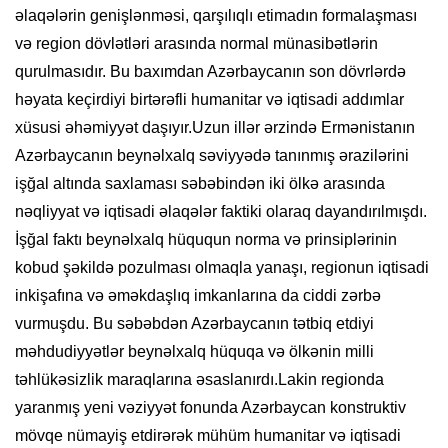
əlaqələrin genişlənməsi, qarşılıqlı etimadın formalaşması
və region dövlətləri arasında normal münasibətlərin
qurulmasıdır. Bu baxımdan Azərbaycanın son dövrlərdə
həyata keçirdiyi birtərəfli humanitar və iqtisadi addımlar
xüsusi əhəmiyyət daşıyır.Uzun illər ərzində Ermənistanın
Azərbaycanın beynəlxalq səviyyədə tanınmış ərazilərini
işğal altında saxlaması səbəbindən iki ölkə arasında
nəqliyyat və iqtisadi əlaqələr faktiki olaraq dayandırılmışdı.
İşğal faktı beynəlxalq hüququn norma və prinsiplərinin
kobud şəkildə pozulması olmaqla yanaşı, regionun iqtisadi
inkişafına və əməkdaşlıq imkanlarına da ciddi zərbə
vurmuşdu. Bu səbəbdən Azərbaycanın tətbiq etdiyi
məhdudiyyətlər beynəlxalq hüquqa və ölkənin milli
təhlükəsizlik maraqlarına əsaslanırdı.Lakin regionda
yaranmış yeni vəziyyət fonunda Azərbaycan konstruktiv
mövqe nümayiş etdirərək mühüm humanitar və iqtisadi