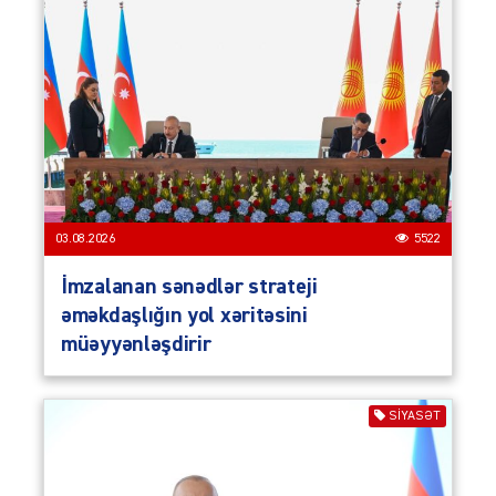
03.08.2026
5522
İmzalanan sənədlər strateji
əməkdaşlığın yol xəritəsini
müəyyənləşdirir
SIYASƏT