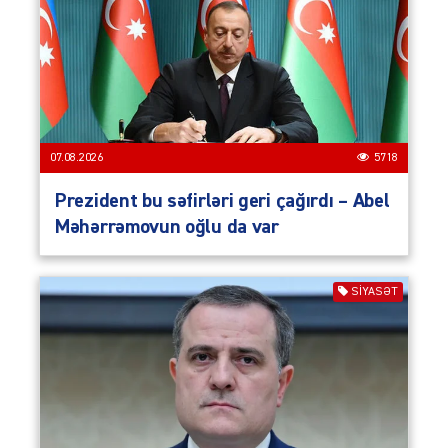
07.08.2026
5718
Prezident bu səfirləri geri çağırdı – Abel
Məhərrəmovun oğlu da var
SIYASƏT