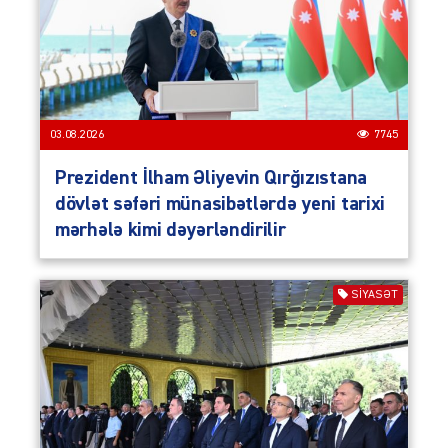
03.08.2026
7745
Prezident İlham Əliyevin Qırğızıstana
dövlət səfəri münasibətlərdə yeni tarixi
mərhələ kimi dəyərləndirilir
SIYASƏT