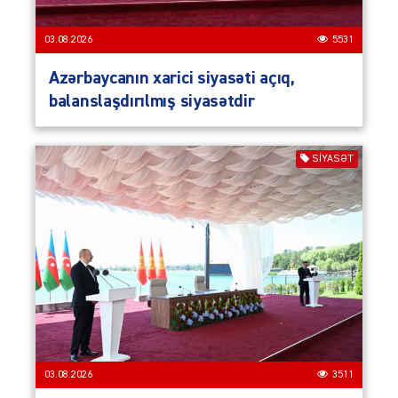
03.08.2026
5531
Azərbaycanın xarici siyasəti açıq,
balanslaşdırılmış siyasətdir
SIYASƏT
03.08.2026
3511