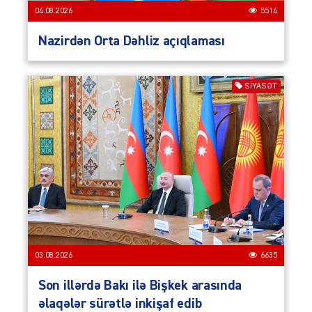
04.08.2026
5514
Nazirdən Orta Dəhliz açıqlaması
SIYASƏT
03.08.2026
6635
Son illərdə Bakı ilə Bişkek arasında
əlaqələr sürətlə inkişaf edib