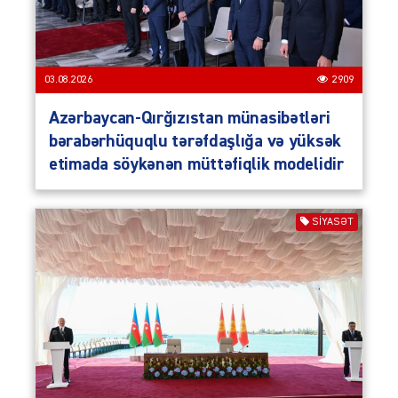
03.08.2026
2909
Azərbaycan-Qırğızıstan münasibətləri
bərabərhüquqlu tərəfdaşlığa və yüksək
etimada söykənən müttəfiqlik modelidir
SIYASƏT