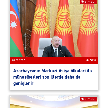
SIYASƏT
03.08.2026
5918
Azərbaycanın Mərkəzi Asiya ölkələri ilə
münasibətləri son illərdə daha da
genişlənir
SIYASƏT