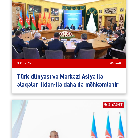
03.08.2026
4408
Türk dünyası və Mərkəzi Asiya ilə
əlaqələri ildən-ilə daha da möhkəmlənir
SIYASƏT