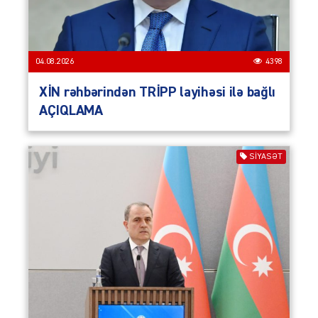
04.08.2026
4398
XİN rəhbərindən TRİPP layihəsi ilə bağlı
AÇIQLAMA
SIYASƏT