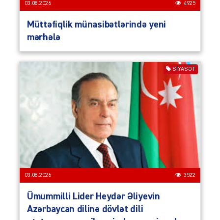
03.08.2026
4925
Müttəfiqlik münasibətlərində yeni
mərhələ
SIYASƏT
03.08.2026
3522
Ümummilli Lider Heydər Əliyevin
Azərbaycan dilinə dövlət dili