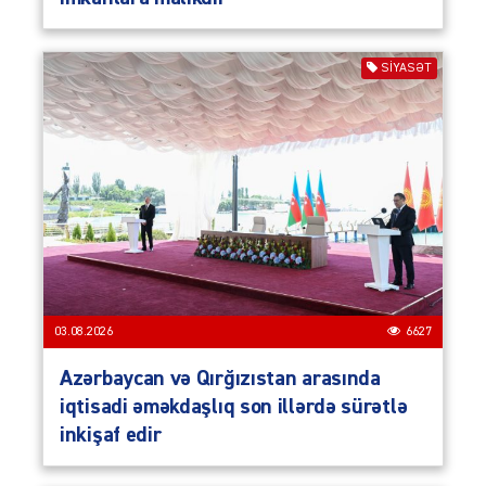
SIYASƏT
03.08.2026
6627
Azərbaycan və Qırğızıstan arasında
iqtisadi əməkdaşlıq son illərdə sürətlə
inkişaf edir