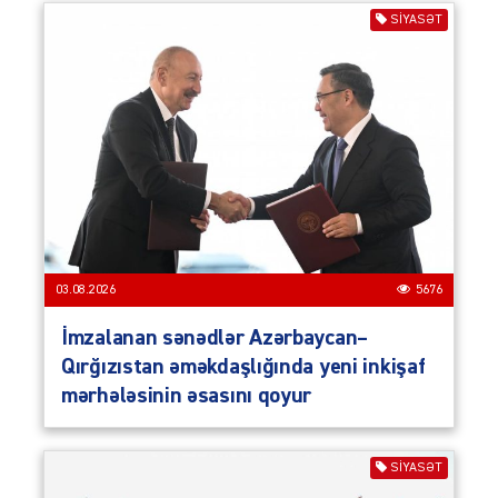
SIYASƏT
03.08.2026
5676
İmzalanan sənədlər Azərbaycan–
Qırğızıstan əməkdaşlığında yeni inkişaf
mərhələsinin əsasını qoyur
SIYASƏT