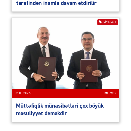
tərəfindən inamla davam etdirilir
SIYASƏT
02.08.2026
5582
Müttəfiqlik münasibətləri çox böyük
məsuliyyət deməkdir