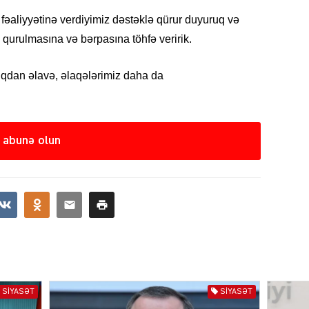
əaliyyətinə verdiyimiz dəstəklə qürur duyuruq və
 qurulmasına və bərpasına töhfə veririk.
KRIMIN
ıqdan əlavə, əlaqələrimiz daha da
 abunə olun
SOSIAL
KRIMIN
SIYASƏT
SIYASƏT