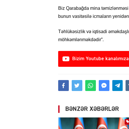
Biz Qarabağda mina təmizlənməsi f
bunun vasitəsilə icmaların yenidən
Təhlükəsizlik və iqtisadi əməkdaşl
möhkəmlənməkdədir”.
Bizim Youtube kanalımıza
BƏNZƏR XƏBƏRLƏR