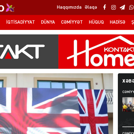
Haqqımızda
Əlaqə
T
İQTISADIYYAT
DÜNYA
CƏMIYYƏT
HÜQUQ
HADISƏ
Ş
XƏBƏ
CƏMIY
CƏMIY