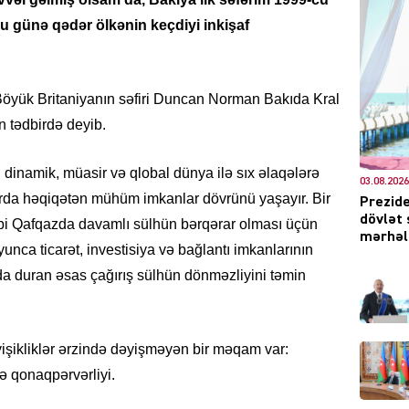
bu günə qədər ölkənin keçdiyi inkişaf
DÜNYA
 Böyük Britaniyanın səfiri Duncan Norman Bakıda Kral
ən tədbirdə deyib.
 dinamik, müasir və qlobal dünya ilə sıx əlaqələrə
03.08.2026
zırda həqiqətən mühüm imkanlar dövrünü yaşayır. Bir
Prezide
CƏMIY
dövlət 
nubi Qafqazda davamlı sülhün bərqərar olması üçün
mərhələ
unca ticarət, investisiya və bağlantı imkanlarının
a duran əsas çağırış sülhün dönməzliyini təmin
XARİCİ
işikliklər ərzində dəyişməyən bir məqam var:
ə qonaqpərvərliyi.