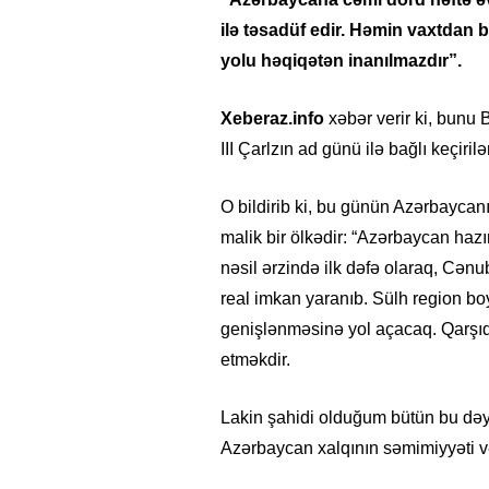
ilə təsadüf edir. Həmin vaxtdan 
yolu həqiqətən inanılmazdır”.
Xeberaz.info
xəbər verir ki, bunu
III Çarlzın ad günü ilə bağlı keçiril
O bildirib ki, bu günün Azərbaycanı
malik bir ölkədir: “Azərbaycan ha
nəsil ərzində ilk dəfə olaraq, Cə
real imkan yaranıb. Sülh region boy
genişlənməsinə yol açacaq. Qarşıd
etməkdir.
Lakin şahidi olduğum bütün bu dəy
Azərbaycan xalqının səmimiyyəti v