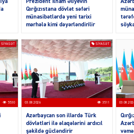
iya
Prezident İlham Əliyevin
Azərb
da
Qırğızıstana dövlət səfəri
müna
münasibətlərdə yeni tarixi
tərəf
mərhələ kimi dəyərləndirilir
söykə
MANŞE
SIYASƏT
SIYASƏT
SIYAS
5530
03.08.2026
3511
03.08.202
DÜNYA
i
Azərbaycan son illərdə Türk
Qırğı
dövlətləri ilə əlaqələrini ardıcıl
Azərb
şəkildə gücləndirir
vəmə