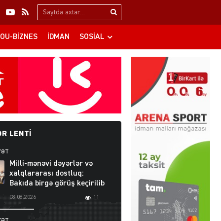
Search…
OU-BIZNES
İDMAN
SOSIAL
R LENTI
YƏT
Milli-mənəvi dəyərlər və
xalqlararası dostluq:
Bakıda birgə görüş keçirilib
08.08.2026
11
YƏT