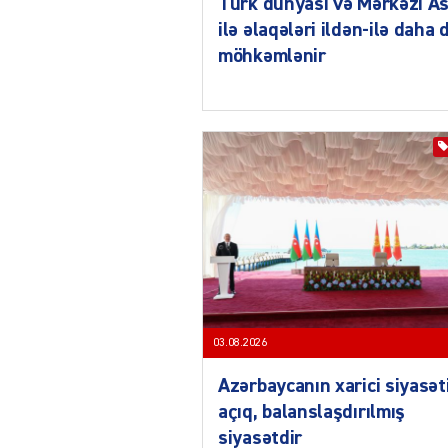
Türk dünyası və Mərkəzi As
ilə əlaqələri ildən-ilə daha 
möhkəmlənir
03.08.2026
Azərbaycanın xarici siyasət
açıq, balanslaşdırılmış
siyasətdir