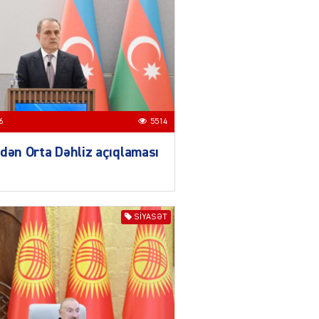
04.08.2026
3018
YƏT
Azərbaycanda sürücüsüz
nəqliyyat dövrü başlayır –
BELƏ işləyəcək
04.08.2026
4027
6
5514
ƏT
dən Orta Dəhliz açıqlaması
XİN rəhbərindən TRİPP
layihəsi ilə bağlı AÇIQLAMA
04.08.2026
4398
SIYASƏT
Müharibə Rusiyanın belini
bükür
04.08.2026
4013
IZNES