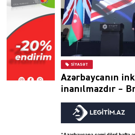
SIYASƏT
Azərbaycanın ink
inanılmazdır – Br
“Azərbaycana cəmi dörd həftə əv