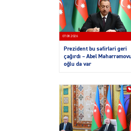
07.08.2026
Prezident bu səfirləri geri
çağırdı – Abel Məhərrəmov
oğlu da var