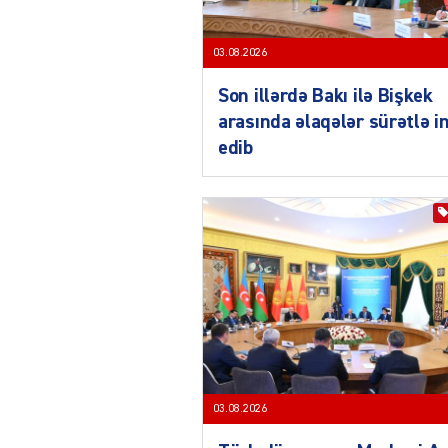
03.08.2026
Son illərdə Bakı ilə Bişkek
arasında əlaqələr sürətlə i
edib
03.08.2026