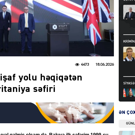
KRIMIN
4473
18.06.2026
işaf yolu həqiqətən
SIYAS
itaniya səfiri
ƏN ÇO
GÜN
DÜNYA
vəl gəlmiş olsam da, Bakıya ilk səfərim 1999-cu