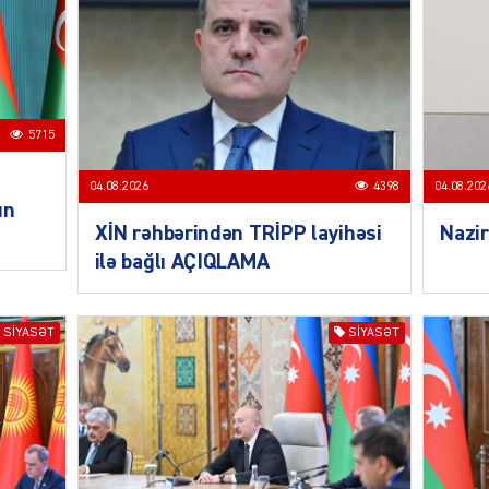
CƏMIY
5715
04.08.2026
4398
04.08.202
un
SIYAS
XİN rəhbərindən TRİPP layihəsi
Nazir
ilə bağlı AÇIQLAMA
SIYASƏT
SIYASƏT
DÜNYA
ŞOU-B