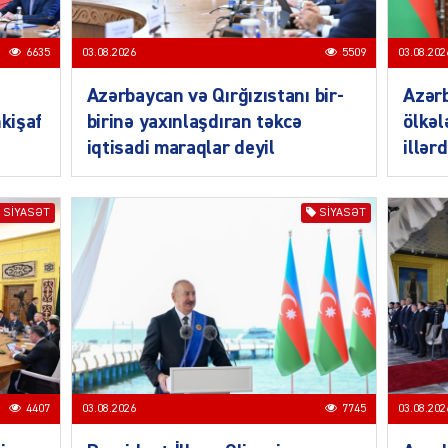
6635
03.08.2026
5509
03.08.202
Azərbaycan və Qırğızıstanı bir-
Azər
nkişaf
birinə yaxınlaşdıran təkcə
ölkəl
CƏMIY
iqtisadi maraqlar deyil
illər
SIYASƏT
SIYASƏT
CƏMIY
4407
03.08.2026
7745
03.08.202
CƏMIY