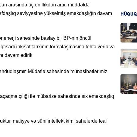
can arasında üç onillikdən artıq müddətdə
KRIMIN
rəfdaşlıq səviyyəsinə yüksəlmiş əməkdaşlığın davam
HÜQUQ
r enerji sahəsində başlayıb: “BP-nin öncül
qtisadi inkişaf tarixinin formalaşmasına töhfə verib və
HADIS
yə davam edirik.
 məhdudlaşmır. Müdafiə sahəsində münasibətlərimiz
DÜNYA
açaqmalçılığı ilə mübarizə sahəsində sıx əməkdaşlıq
truktur, maliyyə və süni intellekt kimi sahələrdə fəal
HADIS