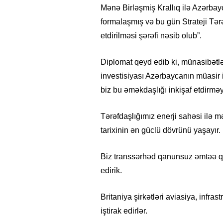
Mənə Birləşmiş Krallıq ilə Azərbay
formalaşmış və bu gün Strateji Tə
etdirilməsi şərəfi nəsib olub”.
Diplomat qeyd edib ki, münasibətlə
investisiyası Azərbaycanın müasir i
biz bu əməkdaşlığı inkişaf etdirmə
Tərəfdaşlığımız enerji sahəsi ilə
tarixinin ən güclü dövrünü yaşayır.
Biz transsərhəd qanunsuz əmtəə q
edirik.
Britaniya şirkətləri aviasiya, infras
iştirak edirlər.