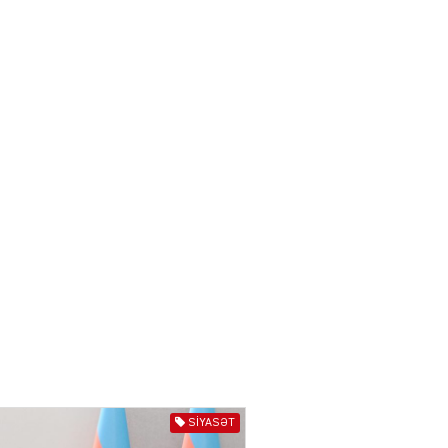
törədən şəxs saxlanıldı
07.08.2026
3974
AL
Kiyevdə əlinə silah alıb
döyüşdü, Azərbaycanda
həbs olundu – MƏHKƏMƏ İŞİ
04.08.2026
4405
80 manatlıq Prezident
təqaüdü ilə bağlı VACİB
AÇIQLAMA
04.08.2026
4403
AL
Cəza çəkən şəxs məhkum
yoldaşını buna görə
SIYASƏT
öldürüb…