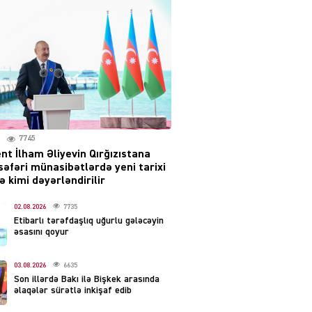
səsləri eşidildi
07.08.2026
5493
Rusiya-Ukrayna
münaqişəsinin həllində
irəliləyiş var – Tramp
07.08.2026
5504
7745
nt İlham Əliyevin Qırğızıstana
YƏT
səfəri münasibətlərdə yeni tarixi
Prezident 2 fərman
 kimi dəyərləndirilir
imzaladı
07.08.2026
02.08.2026
7735
5492
Etibarlı tərəfdaşlıq uğurlu gələcəyin
əsasını qoyur
 SİYASƏT
Tehran və İrəvandan
03.08.2026
6635
“Tramp yolu”na HƏMLƏ –
Son illərdə Bakı ilə Bişkek arasında
REAKSİYA
əlaqələr sürətlə inkişaf edib
07.08.2026
5494