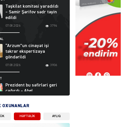
Təşkilat komitəsi yaradıldı
– Samir Şərifov sədr təyin
edildi
07.08.2026
3794
AL
“Arzum”un cinayət işi
təkrar ekspertizaya
göndərildi
07.08.2026
3906
ƏT
Prezident bu səfirləri geri
çağırdı – Abel
Məhərrəmovun oğlu da var
07.08.2026
5715
X OXUNANLAR
LÜK
HƏFTƏLIK
AYLIQ
Moskvada güclü partlayış