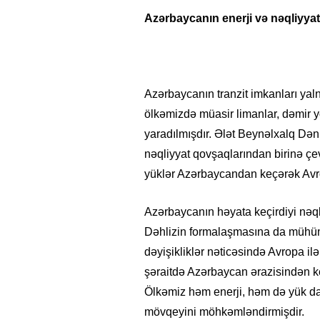
Azərbaycanın enerji və nəqliyyat 
Azərbaycanın tranzit imkanları yaln
ölkəmizdə müasir limanlar, dəmir yo
yaradılmışdır. Ələt Beynəlxalq Dən
nəqliyyat qovşaqlarından birinə çe
yüklər Azərbaycandan keçərək Avrop
Azərbaycanın həyata keçirdiyi nəql
Dəhlizin formalaşmasına da mühüm t
dəyişikliklər nəticəsində Avropa i
şəraitdə Azərbaycan ərazisindən 
Ölkəmiz həm enerji, həm də yük daş
mövqeyini möhkəmləndirmişdir.