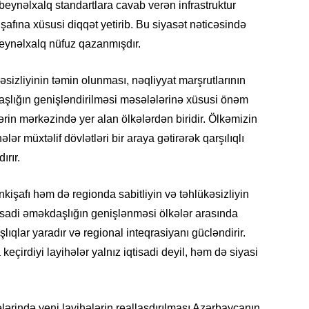
beynəlxalq standartlara cavab verən infrastruktur
SIYAS
şafına xüsusi diqqət yetirib. Bu siyasət nəticəsində
beynəlxalq nüfuz qazanmışdır.
əsizliyinin təmin olunması, nəqliyyat marşrutlarının
aşlığın genişləndirilməsi məsələlərinə xüsusi önəm
DÜNYA
ərin mərkəzində yer alan ölkələrdən biridir. Ölkəmizin
lər müxtəlif dövlətləri bir araya gətirərək qarşılıqlı
ırır.
CƏMIY
nkişafı həm də regionda sabitliyin və təhlükəsizliyin
sadi əməkdaşlığın genişlənməsi ölkələr arasında
daşlıqlar yaradır və regional inteqrasiyanı gücləndirir.
çirdiyi layihələr yalnız iqtisadi deyil, həm də siyasi
SIYAS
lərində yeni layihələrin reallaşdırılması Azərbaycanın