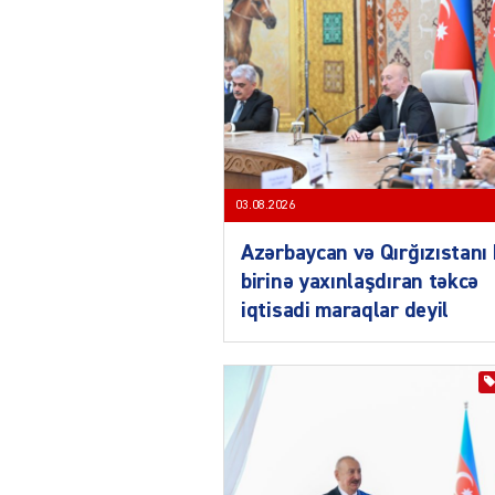
03.08.2026
Azərbaycan və Qırğızıstanı 
birinə yaxınlaşdıran təkcə
iqtisadi maraqlar deyil