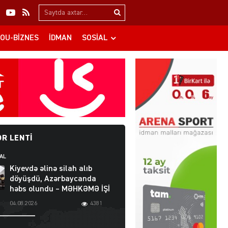
Search…
OU-BIZNES
İDMAN
SOSIAL
R LENTI
AL
Kiyevdə əlinə silah alıb
döyüşdü, Azərbaycanda
həbs olundu – MƏHKƏMƏ İŞİ
04.08.2026
4381