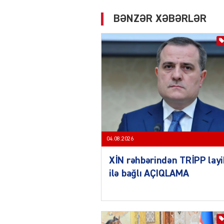
BƏNZƏR XƏBƏRLƏR
04.08.2026
XİN rəhbərindən TRİPP layi
ilə bağlı AÇIQLAMA