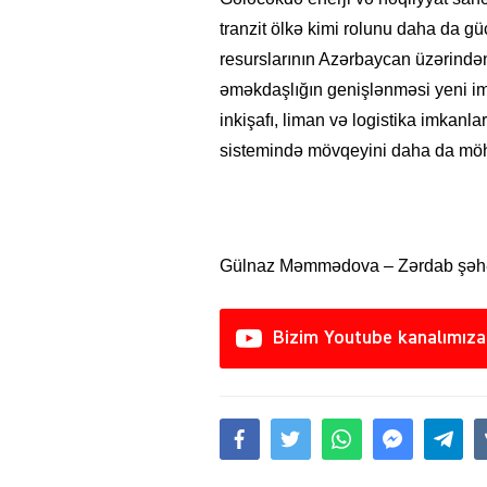
tranzit ölkə kimi rolunu daha da gü
resurslarının Azərbaycan üzərindən
əməkdaşlığın genişlənməsi yeni im
inkişafı, liman və logistika imkanla
sistemində mövqeyini daha da mö
Gülnaz Məmmədova – Zərdab şəhər
Bizim Youtube kanalımıza