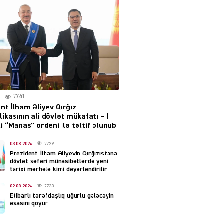
layihəsi ilə bağlı AÇIQLAMA
04.08.2026
4383
Müharibə Rusiyanın belini
bükür
04.08.2026
3996
7741
IZNES
nt İlham Əliyev Qırğız
Ekranlardan uzaq qalan
ikasının ali dövlət mükafatı – I
məşhur aktrisanın yeni
i “Manas” ordeni ilə təltif olunub
qazanc mənbəyi ortaya
çıxdı
03.08.2026
7729
Prezident İlham Əliyevin Qırğızıstana
04.08.2026
2160
dövlət səfəri münasibətlərdə yeni
tarixi mərhələ kimi dəyərləndirilir
YƏT
02.08.2026
7723
Hüseyn Həsənov haqqında
Etibarlı tərəfdaşlıq uğurlu gələcəyin
həbs qərarı verildi –
əsasını qoyur
Milyonluq əmlakı müsadirə