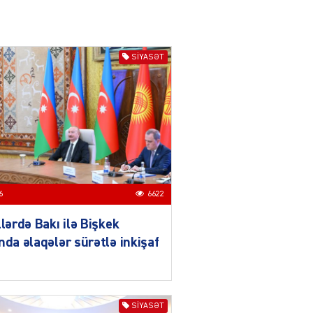
daha da möhkəmlənir
03.08.2026
4394
ƏT
SIYASƏT
Prezident İlham Əliyevin
Qırğızıstana dövlət səfəri
münasibətlərdə yeni tarixi
mərhələ kimi dəyərləndirilir
03.08.2026
7729
ƏT
Azərbaycan-Qırğızıstan
6
6622
münasibətləri
bərabərhüquqlu
llərdə Bakı ilə Bişkek
tərəfdaşlığa və yüksək
etimada söykənən
nda əlaqələr sürətlə inkişaf
müttəfiqlik modelidir
03.08.2026
2901
SIYASƏT
ƏT