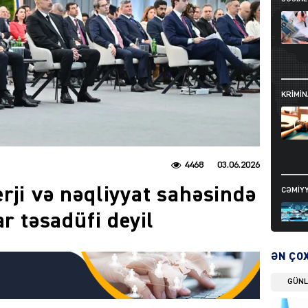
KRIMIN
4468
03.06.2026
rji və nəqliyyat sahəsində
CƏMIY
ar təsadüfi deyil
ƏN ÇO
GÜN
SIYAS