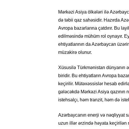
Mərkəzi Asiya ölkələri ilə Azərbay
də təbii qaz sahəsidir. Hazırda Az
Avropa bazarlarına çatdırır. Bu lay
edilməsində mühüm rol oynayır. Ey
ehtiyatlarının da Azərbaycan üzəri
müzakirə olunur.
Xüsusilə Türkmənistan dünyanın ən 
biridir. Bu ehtiyatların Avropa baza
keçirilir. Mütəxəssislər hesab edir
gələcəkdə Mərkəzi Asiya qazının nə
istehsalçı, həm tranzit, həm də ist
Azərbaycanın enerji və nəqliyyat sa
uzun illər ərzində həyata keçirilən