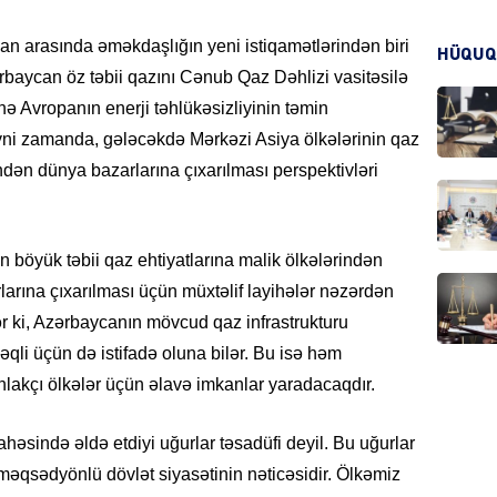
can arasında əməkdaşlığın yeni istiqamətlərindən biri
HÜQUQ
ərbaycan öz təbii qazını Cənub Qaz Dəhlizi vasitəsilə
CƏMIY
ihə Avropanın enerji təhlükəsizliyinin təmin
ni zamanda, gələcəkdə Mərkəzi Asiya ölkələrinin qaz
ndən dünya bazarlarına çıxarılması perspektivləri
CƏMIY
böyük təbii qaz ehtiyatlarına malik ölkələrindən
rlarına çıxarılması üçün müxtəlif layihələr nəzərdən
lər ki, Azərbaycanın mövcud qaz infrastrukturu
qli üçün də istifadə oluna bilər. Bu isə həm
MANŞE
ehlakçı ölkələr üçün əlavə imkanlar yaradacaqdır.
həsində əldə etdiyi uğurlar təsadüfi deyil. Bu uğurlar
 məqsədyönlü dövlət siyasətinin nəticəsidir. Ölkəmiz