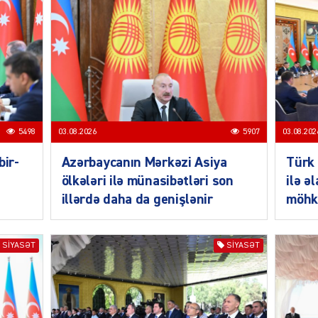
SIYAS
5498
03.08.2026
5907
03.08.202
bir-
Azərbaycanın Mərkəzi Asiya
Türk 
ölkələri ilə münasibətləri son
ilə ə
illərdə daha da genişlənir
möhk
SIYAS
SIYASƏT
SIYASƏT