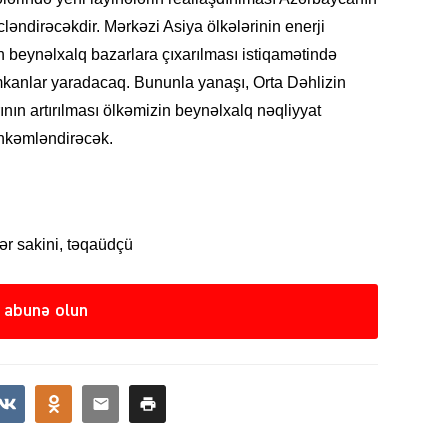
cləndirəcəkdir. Mərkəzi Asiya ölkələrinin enerji
 beynəlxalq bazarlara çıxarılması istiqamətində
SIYAS
kanlar yaradacaq. Bununla yanaşı, Orta Dəhlizin
rının artırılması ölkəmizin beynəlxalq nəqliyyat
hkəmləndirəcək.
SIYAS
 sakini, təqaüdçü
 abunə olun
SIYAS