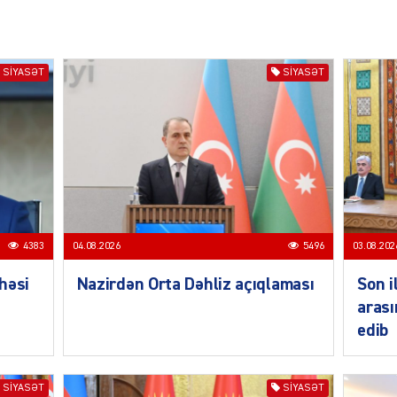
SIYAS
SIYASƏT
SIYASƏT
SIYAS
4383
04.08.2026
5496
03.08.202
həsi
Nazirdən Orta Dəhliz açıqlaması
Son i
arası
edib
SIYASƏT
SIYASƏT
SIYAS