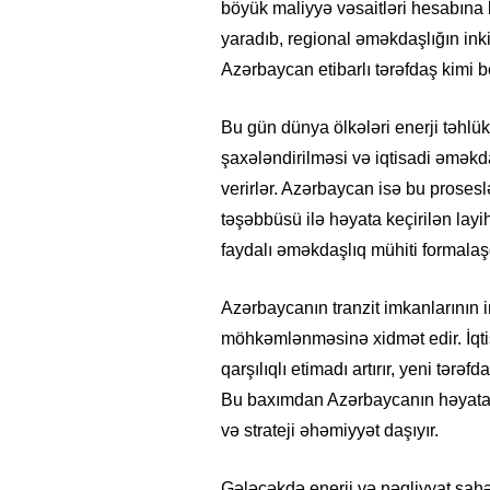
böyük maliyyə vəsaitləri hesabına 
yaradıb, regional əməkdaşlığın inki
Azərbaycan etibarlı tərəfdaş kimi 
Bu gün dünya ölkələri enerji təhlük
şaxələndirilməsi və iqtisadi əməkd
verirlər. Azərbaycan isə bu prosesl
təşəbbüsü ilə həyata keçirilən layihə
faydalı əməkdaşlıq mühiti formalaşd
Azərbaycanın tranzit imkanlarının i
möhkəmlənməsinə xidmət edir. İqti
qarşılıqlı etimadı artırır, yeni tərəf
Bu baxımdan Azərbaycanın həyata ke
və strateji əhəmiyyət daşıyır.
Gələcəkdə enerji və nəqliyyat sahə