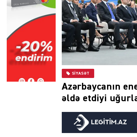
SIYASƏT
Azərbaycanın ene
əldə etdiyi uğurl