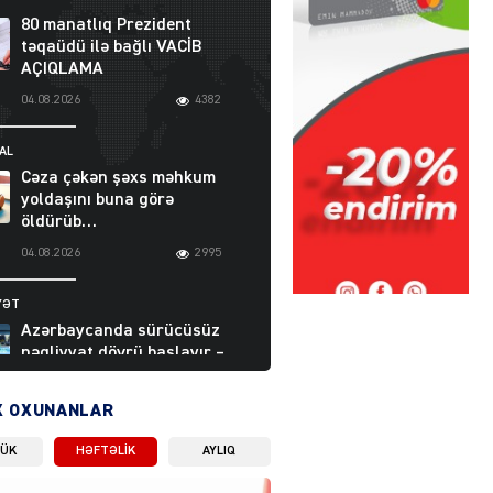
80 manatlıq Prezident
təqaüdü ilə bağlı VACİB
AÇIQLAMA
04.08.2026
4382
AL
Cəza çəkən şəxs məhkum
yoldaşını buna görə
öldürüb…
04.08.2026
2995
YƏT
Azərbaycanda sürücüsüz
nəqliyyat dövrü başlayır –
BELƏ işləyəcək
04.08.2026
4000
X OXUNANLAR
LÜK
HƏFTƏLIK
AYLIQ
ƏT
XİN rəhbərindən TRİPP