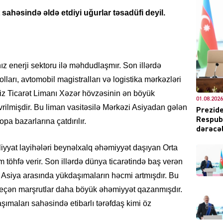
sahəsində əldə etdiyi uğurlar təsadüfi deyil.
DÜNYA
ız enerji sektoru ilə məhdudlaşmır. Son illərdə
lları, avtomobil magistralları və logistika mərkəzləri
iz Ticarət Limanı Xəzər hövzəsinin ən böyük
01.08.2026
ŞOU-B
vrilmişdir. Bu liman vasitəsilə Mərkəzi Asiyadan gələn
Prezide
Respubl
a bazarlarına çatdırılır.
dərəcəl
iyyat layihələri beynəlxalq əhəmiyyət daşıyan Orta
öhfə verir. Son illərdə dünya ticarətində baş verən
lə Asiya arasında yükdaşımaların həcmi artmışdır. Bu
CƏMIY
keçən marşrutlar daha böyük əhəmiyyət qazanmışdır.
ımaları sahəsində etibarlı tərəfdaş kimi öz