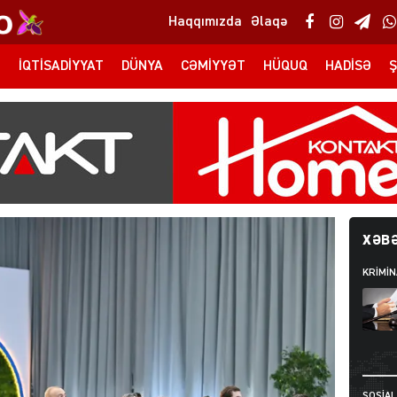
Haqqımızda
Əlaqə
T
İQTISADIYYAT
DÜNYA
CƏMIYYƏT
HÜQUQ
HADISƏ
Ş
XƏBƏ
KRIMIN
SOSIAL