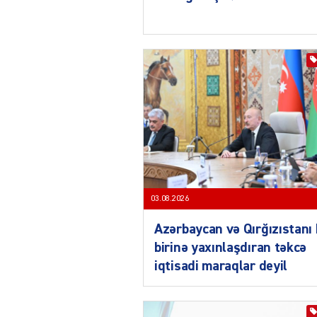
03.08.2026
Azərbaycan və Qırğızıstanı 
birinə yaxınlaşdıran təkcə
iqtisadi maraqlar deyil