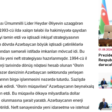
DÜNYA
sası Ümummilli Lider Heydər Əliyevin uzaqgörən
1993-cü ildə xalqın tələbi ilə hakimiyyətə qayıdan
i təmin etdi və iqtisadi inkişaf strategiyasının
 dövrdə Azərbaycan böyük iqtisadi çətinliklərlə
01.08.2026
rından səmərəli istifadə imkanları mövcud idi. Bu
ŞOU-B
Prezide
ə yeni neft strategiyası hazırlanmışdır. 1994-cü il
Respubl
dərəcəl
rji tarixində dönüş nöqtəsi hesab olunan “Əsrin
əzər dənizinin Azərbaycan sektorunda yerləşən
larının birgə işlənməsini nəzərdə tuturdu. Sazişdə
tirak edirdi. “Əsrin müqaviləsi” Azərbaycanın beynəlxalq
CƏMIY
in etdi. Bu müqavilə ölkəyə milyardlarla dollar
b olunmasına şərait yaratdı. Azərbaycanın enerji
irildi. Neft sənayesində yeni idarəetmə və istehsal