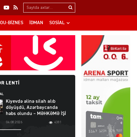
Search…
OU-BIZNES
İDMAN
SOSIAL
R LENTI
AL
Kiyevdə əlinə silah alıb
döyüşdü, Azərbaycanda
həbs olundu – MƏHKƏMƏ İŞİ
04.08.2026
4381