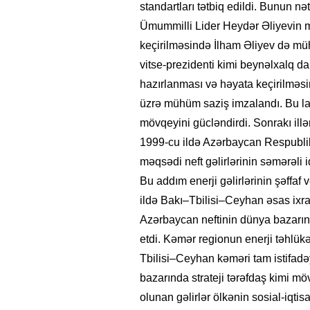
standartları tətbiq edildi. Bunun nət
Ümummilli Lider Heydər Əliyevin mü
keçirilməsində İlham Əliyev də mü
vitse-prezidenti kimi beynəlxalq dan
hazırlanması və həyata keçirilməsin
üzrə mühüm saziş imzalandı. Bu la
mövqeyini gücləndirdi. Sonrakı illə
1999-cu ildə Azərbaycan Respublik
məqsədi neft gəlirlərinin səmərəli 
Bu addım enerji gəlirlərinin şəffaf
ildə Bakı–Tbilisi–Ceyhan əsas ixra
Azərbaycan neftinin dünya bazarına 
etdi. Kəmər regionun enerji təhlük
Tbilisi–Ceyhan kəməri tam istifadə
bazarında strateji tərəfdaş kimi m
olunan gəlirlər ölkənin sosial-iqtis