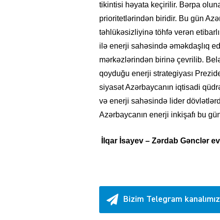
tikintisi həyata keçirilir. Bərpa olu
prioritetlərindən biridir. Bu gün Az
təhlükəsizliyinə töhfə verən etibarlı
ilə enerji sahəsində əməkdaşlıq e
mərkəzlərindən birinə çevrilib. Bel
qoyduğu enerji strategiyası Prezide
siyasət Azərbaycanın iqtisadi qüd
və enerji sahəsində lider dövlətlər
Azərbaycanın enerji inkişafı bu gü
İlqar İsayev – Zərdab Gənclər evi
Bizim Telegram kanalımız