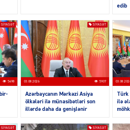
edib
SIYASƏT
SIYASƏT
SIYAS
5498
03.08.2026
5907
03.08.202
SIYAS
bir-
Azərbaycanın Mərkəzi Asiya
Türk 
ölkələri ilə münasibətləri son
ilə ə
illərdə daha da genişlənir
möhk
SIYASƏT
SIYASƏT