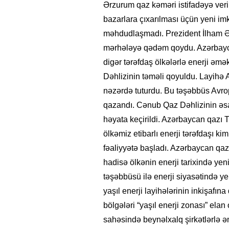
Ərzurum qaz kəməri istifadəyə veri
bazarlara çıxarılması üçün yeni imka
məhdudlaşmadı. Prezident İlham Əliy
mərhələyə qədəm qoydu. Azərbaycan
digər tərəfdaş ölkələrlə enerji əmə
Dəhlizinin təməli qoyuldu. Layihə 
nəzərdə tuturdu. Bu təşəbbüs Avro
qazandı. Cənub Qaz Dəhlizinin əsa
həyata keçirildi. Azərbaycan qazı T
ölkəmiz etibarlı enerji tərəfdaşı k
fəaliyyətə başladı. Azərbaycan qaz
hadisə ölkənin enerji tarixində yen
təşəbbüsü ilə enerji siyasətində yen
yaşıl enerji layihələrinin inkişafın
bölgələri “yaşıl enerji zonası” ela
sahəsində beynəlxalq şirkətlərlə əm