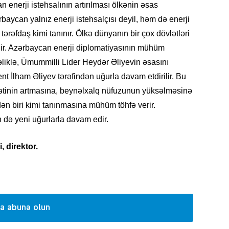
nan enerji istehsalının artırılması ölkənin əsas
ərbaycan yalnız enerji istehsalçısı deyil, həm də enerji
 tərəfdaş kimi tanınır. Ölkə dünyanın bir çox dövlətləri
SIYAS
dir. Azərbaycan enerji diplomatiyasının mühüm
əliklə, Ümummilli Lider Heydər Əliyevin əsasını
nt İlham Əliyev tərəfindən uğurla davam etdirilir. Bu
rətinin artmasına, beynəlxalq nüfuzunun yüksəlməsinə
dən biri kimi tanınmasına mühüm töhfə verir.
n də yeni uğurlarla davam edir.
SIYAS
, direktor.
SIYAS
a abunə olun