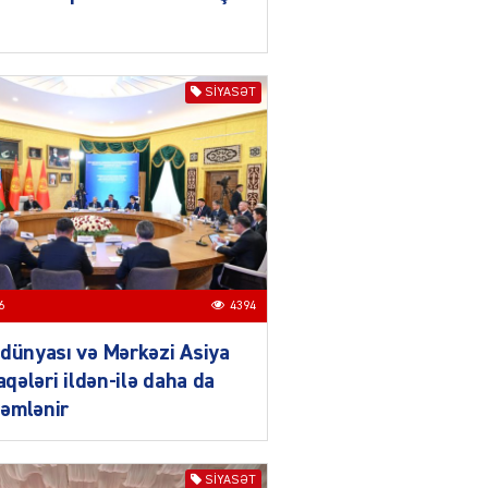
Azərbaycanın xarici
siyasəti açıq,
balanslaşdırılmış
siyasətdir
SIYASƏT
03.08.2026
5515
ƏT
Azərbaycan son illərdə
Türk dövlətləri ilə
əlaqələrini ardıcıl şəkildə
gücləndirir
03.08.2026
3500
6
4394
ƏT
dünyası və Mərkəzi Asiya
Qırğızıstanın dağ turizmi,
laqələri ildən-ilə daha da
Azərbaycanın isə tarix
vəmədəniyyət turizmi böyük
əmlənir
imkanlara malikdir
03.08.2026
5519
SIYASƏT