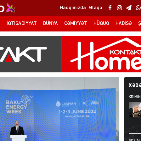
Haqqımızda
Əlaqə
T
İQTISADIYYAT
DÜNYA
CƏMIYYƏT
HÜQUQ
HADISƏ
Ş
XƏBƏ
KRIMIN
SOSIAL