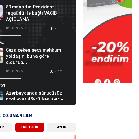
80 manatlıq Prezident
təqaüdü ilə bağlı VACİB
AÇIQLAMA
04.08.2026
4382
AL
Cəza çəkən şəxs məhkum
yoldaşını buna görə
öldürüb…
04.08.2026
2995
YƏT
Azərbaycanda sürücüsüz
nəqliyyat dövrü başlayır –
BELƏ işləyəcək
04.08.2026
3999
X OXUNANLAR
LÜK
HƏFTƏLIK
AYLIQ
ƏT
XİN rəhbərindən TRİPP