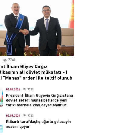
layihəsi ilə bağlı AÇIQLAMA
04.08.2026
4383
Müharibə Rusiyanın belini
bükür
04.08.2026
3996
7741
IZNES
nt İlham Əliyev Qırğız
Ekranlardan uzaq qalan
ikasının ali dövlət mükafatı – I
məşhur aktrisanın yeni
i “Manas” ordeni ilə təltif olunub
qazanc mənbəyi ortaya
çıxdı
03.08.2026
7729
Prezident İlham Əliyevin Qırğızıstana
04.08.2026
2159
dövlət səfəri münasibətlərdə yeni
tarixi mərhələ kimi dəyərləndirilir
YƏT
02.08.2026
7723
Hüseyn Həsənov haqqında
Etibarlı tərəfdaşlıq uğurlu gələcəyin
həbs qərarı verildi –
əsasını qoyur
Milyonluq əmlakı müsadirə