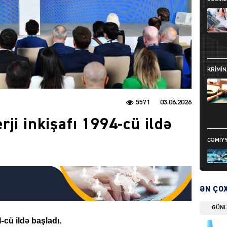
KRIMIN
5571
03.06.2026
ji inkişafı 1994-cü ildə
CƏMIY
ƏN ÇO
GÜN
SIYAS
4-cü ildə başladı.