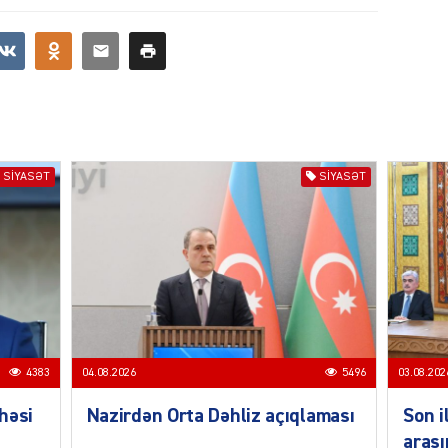
SIYAS
SIYASƏT
SIYASƏT
SIYAS
4383
04.08.2026
5496
03.08.202
həsi
Nazirdən Orta Dəhliz açıqlaması
Son i
arası
SIYAS