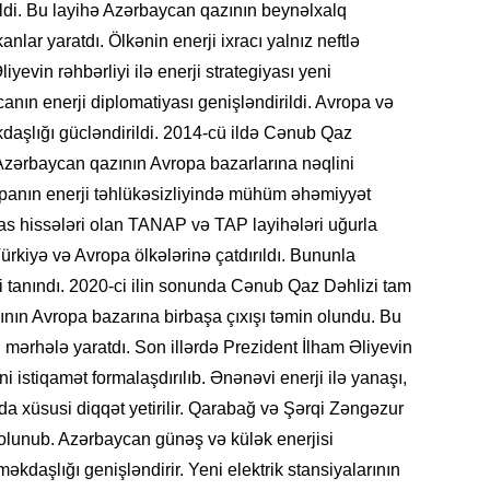
ldi. Bu layihə Azərbaycan qazının beynəlxalq
SIYAS
nlar yaratdı. Ölkənin enerji ixracı yalnız neftlə
evin rəhbərliyi ilə enerji strategiyası yeni
ın enerji diplomatiyası genişləndirildi. Avropa və
kdaşlığı gücləndirildi. 2014-cü ildə Cənub Qaz
DÜNYA
Azərbaycan qazının Avropa bazarlarına nəqlini
panın enerji təhlükəsizliyində mühüm əhəmiyyət
s hissələri olan TANAP və TAP layihələri uğurla
ürkiyə və Avropa ölkələrinə çatdırıldı. Bununla
imi tanındı. 2020-ci ilin sonunda Cənub Qaz Dəhlizi tam
CƏMIY
ının Avropa bazarına birbaşa çıxışı təmin olundu. Bu
i mərhələ yaratdı. Son illərdə Prezident İlham Əliyevin
i istiqamət formalaşdırılıb. Ənənəvi enerji ilə yanaşı,
a da xüsusi diqqət yetirilir. Qarabağ və Şərqi Zəngəzur
SIYAS
n olunub. Azərbaycan günəş və külək enerjisi
əkdaşlığı genişləndirir. Yeni elektrik stansiyalarının