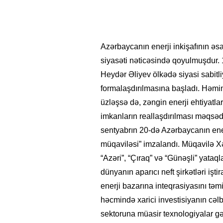
Azərbaycanın enerji inkişafının ə
siyasəti nəticəsində qoyulmuşdur. 
Heydər Əliyev ölkədə siyasi sabitliy
formalaşdırılmasına başladı. Həmin
üzləşsə də, zəngin enerji ehtiyatla
imkanların reallaşdırılması məqsədil
sentyabrın 20-də Azərbaycanın ene
müqaviləsi” imzalandı. Müqavilə X
“Azəri”, “Çıraq” və “Günəşli” yataq
dünyanın aparıcı neft şirkətləri iş
enerji bazarına inteqrasiyasını təm
həcmində xarici investisiyanın cəl
sektoruna müasir texnologiyalar gət