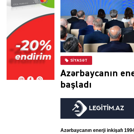
SIYASƏT
Azərbaycanın ener
başladı
Azərbaycanın enerji inkişafı 199