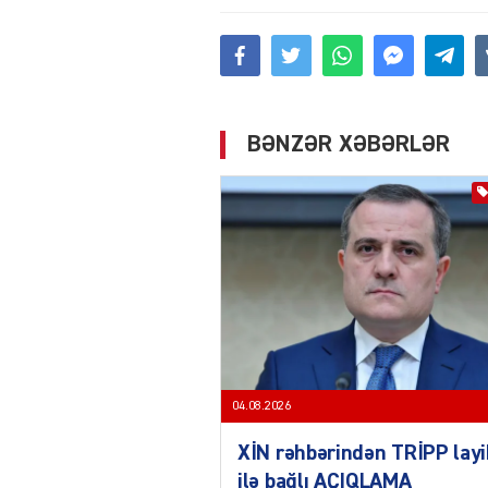
BƏNZƏR XƏBƏRLƏR
04.08.2026
XİN rəhbərindən TRİPP layi
ilə bağlı AÇIQLAMA