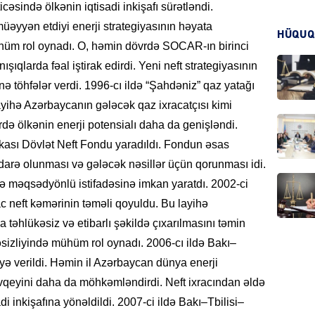
icəsində ölkənin iqtisadi inkişafı sürətləndi.
əyyən etdiyi enerji strategiyasının həyata
HÜQUQ
hüm rol oynadı. O, həmin dövrdə SOCAR-ın birinci
CƏMIY
ışıqlarda fəal iştirak edirdi. Yeni neft strategiyasının
ə töhfələr verdi. 1996-cı ildə “Şahdəniz” qaz yatağı
yihə Azərbaycanın gələcək qaz ixracatçısı kimi
rdə ölkənin enerji potensialı daha da genişləndi.
CƏMIY
ası Dövlət Neft Fondu yaradıldı. Fondun əsas
idarə olunması və gələcək nəsillər üçün qorunması idi.
 və məqsədyönlü istifadəsinə imkan yaratdı. 2002-ci
c neft kəmərinin təməli qoyuldu. Bu layihə
təhlükəsiz və etibarlı şəkildə çıxarılmasını təmin
MANŞE
əsizliyində mühüm rol oynadı. 2006-cı ildə Bakı–
yə verildi. Həmin il Azərbaycan dünya enerji
övqeyini daha da möhkəmləndirdi. Neft ixracından əldə
adi inkişafına yönəldildi. 2007-ci ildə Bakı–Tbilisi–