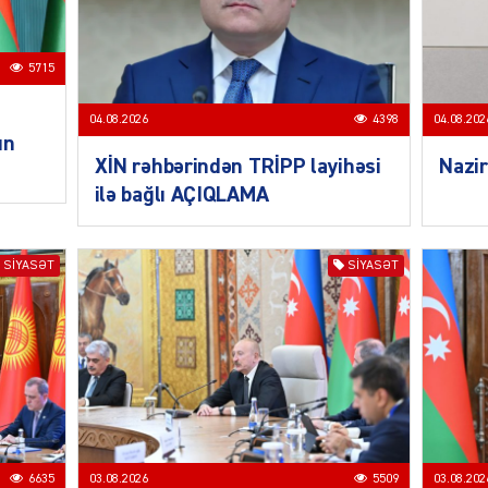
5715
04.08.2026
4398
04.08.202
un
CƏMIY
XİN rəhbərindən TRİPP layihəsi
Nazir
ilə bağlı AÇIQLAMA
SIYASƏT
SIYASƏT
CƏMIY
CƏMIY
6635
03.08.2026
5509
03.08.202