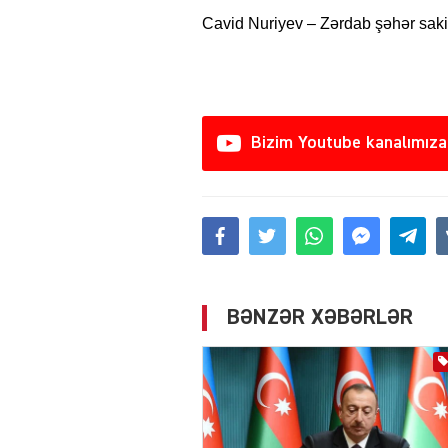
Cavid Nuriyev – Zərdab şəhər sakin
Bizim Youtube kanalımıza
BƏNZƏR XƏBƏRLƏR