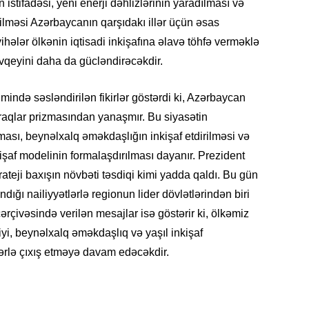
n istifadəsi, yeni enerji dəhlizlərinin yaradılması və
rilməsi Azərbaycanın qarşıdakı illər üçün əsas
layihələr ölkənin iqtisadi inkişafına əlavə töhfə verməklə
KRIMIN
vqeyini daha da gücləndirəcəkdir.
imində səsləndirilən fikirlər göstərdi ki, Azərbaycan
araqlar prizmasından yanaşmır. Bu siyasətin
ası, beynəlxalq əməkdaşlığın inkişaf etdirilməsi və
SOSIAL
işaf modelinin formalaşdırılması dayanır. Prezident
rateji baxışın növbəti təsdiqi kimi yadda qaldı. Bu gün
ğı nailiyyətlərlə regionun lider dövlətlərindən biri
 çərçivəsində verilən mesajlar isə göstərir ki, ölkəmiz
yi, beynəlxalq əməkdaşlıq və yaşıl inkişaf
KRIMIN
rlə çıxış etməyə davam edəcəkdir.