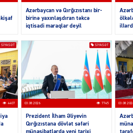
Azərbaycan və Qırğızıstanı bir-
Azər
nkişaf
birinə yaxınlaşdıran təkcə
ölkəl
iqtisadi maraqlar deyil
illər
MANŞE
SIYASƏT
SIYASƏT
SIYAS
4407
03.08.2026
7745
03.08.202
DÜNYA
iya
Prezident İlham Əliyevin
Azərb
da
Qırğızıstana dövlət səfəri
müna
münasibətlərdə yeni tarixi
tərəf