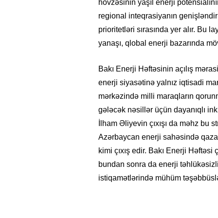
hövzəsinin yaşıl enerji potensialını
regional inteqrasiyanın genişləndi
prioritetləri sırasında yer alır. Bu 
yanaşı, qlobal enerji bazarında mö
Bakı Enerji Həftəsinin açılış məras
enerji siyasətinə yalnız iqtisadi m
mərkəzində milli maraqların qorunm
gələcək nəsillər üçün dayanıqlı ink
İlham Əliyevin çıxışı da məhz bu st
Azərbaycan enerji sahəsində qazandı
kimi çıxış edir. Bakı Enerji Həftəsi
bundan sonra da enerji təhlükəsizli
istiqamətlərində mühüm təşəbbüslə