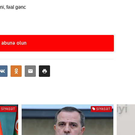
i, fəal gənc
CƏMIY
 abunə olun
SIYAS
DÜNYA
SIYASƏT
SIYASƏT
ŞOU-B