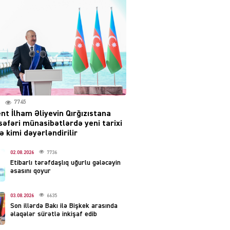
səsləri eşidildi
07.08.2026
5493
Rusiya-Ukrayna
münaqişəsinin həllində
irəliləyiş var – Tramp
07.08.2026
5504
7745
nt İlham Əliyevin Qırğızıstana
YƏT
səfəri münasibətlərdə yeni tarixi
Prezident 2 fərman
 kimi dəyərləndirilir
imzaladı
07.08.2026
02.08.2026
7736
5492
Etibarlı tərəfdaşlıq uğurlu gələcəyin
əsasını qoyur
 SİYASƏT
Tehran və İrəvandan
03.08.2026
6635
“Tramp yolu”na HƏMLƏ –
Son illərdə Bakı ilə Bişkek arasında
REAKSİYA
əlaqələr sürətlə inkişaf edib
07.08.2026
5494