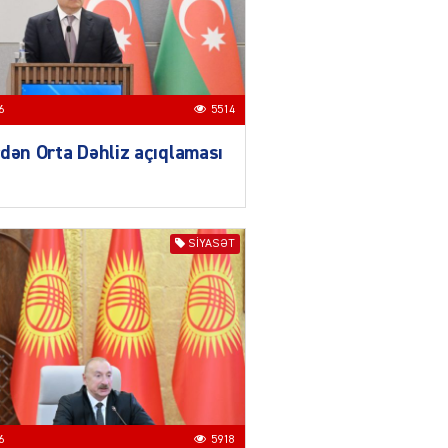
Ekranlardan uzaq qalan
məşhur aktrisanın yeni
qazanc mənbəyi ortaya
çıxdı
04.08.2026
2181
6
5514
YƏT
dən Orta Dəhliz açıqlaması
Hüseyn Həsənov haqqında
həbs qərarı verildi –
Milyonluq əmlakı müsadirə
olundu
SIYASƏT
04.08.2026
5500
YƏT
İlham Əliyev bu rayona yeni
icra başçısı təyin etdi
04.08.2026
4413
YƏT
6
5918
Azərbaycan mina problemi