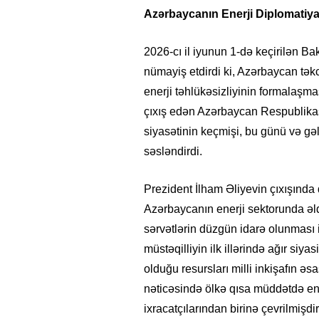
Azərbaycanın Enerji Diplomatiya
2026-cı il iyunun 1-də keçirilən Ba
nümayiş etdirdi ki, Azərbaycan təkc
enerji təhlükəsizliyinin formalaşmas
çıxış edən Azərbaycan Respublikas
siyasətinin keçmişi, bu günü və gəl
səsləndirdi.
Prezident İlham Əliyevin çıxışında
Azərbaycanın enerji sektorunda əldə 
sərvətlərin düzgün idarə olunması il
müstəqilliyin ilk illərində ağır siya
olduğu resursları milli inkişafın ə
nəticəsində ölkə qısa müddətdə ene
ixracatçılarından birinə çevrilmişdir