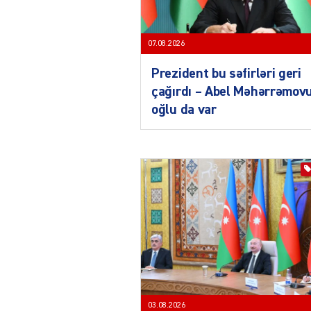
07.08.2026
Prezident bu səfirləri geri
çağırdı – Abel Məhərrəmov
oğlu da var
03.08.2026