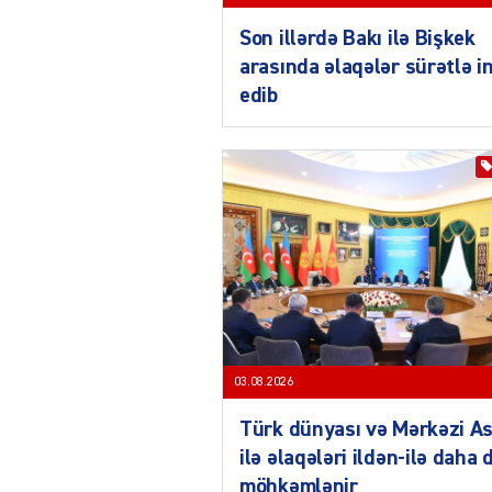
Son illərdə Bakı ilə Bişkek
arasında əlaqələr sürətlə i
edib
03.08.2026
Türk dünyası və Mərkəzi As
ilə əlaqələri ildən-ilə daha 
möhkəmlənir