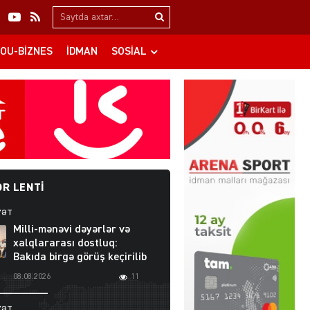
Search…
OU-BIZNES
İDMAN
SOSIAL
R LENTI
YƏT
Milli-mənəvi dəyərlər və
xalqlararası dostluq:
Bakıda birgə görüş keçirilib
08.08.2026
11
YƏT