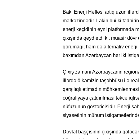
Bakı Enerji Həftəsi artıq uzun illərd
mərkəzindədir. Lakin builki tədbirin 
enerji keçidinin eyni platformada 
çıxışında qeyd etdi ki, müasir dövr 
qorumağı, həm də alternativ enerji 
baxımdan Azərbaycan hər iki istiqa
Çıxış zamanı Azərbaycanın regiona
illərdə ölkəmizin təşəbbüsü ilə real
qarşılıqlı etimadın möhkəmlənməsi
coğrafiyaya çatdırılması təkcə iqti
nüfuzunun göstəricisidir. Enerji sa
siyasətinin mühüm istiqamətlərindən
Dövlət başçısının çıxışında gələcə