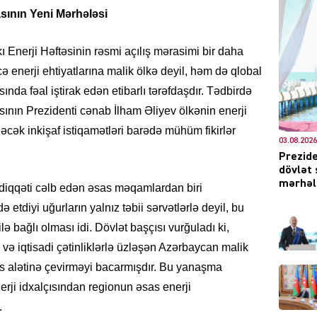
sının Yeni Mərhələsi
kı Enerji Həftəsinin rəsmi açılış mərasimi bir daha
DÜNYA
ə enerji ehtiyatlarına malik ölkə deyil, həm də qlobal
ında fəal iştirak edən etibarlı tərəfdaşdır. Tədbirdə
ının Prezidenti cənab İlham Əliyev ölkənin enerji
əcək inkişaf istiqamətləri barədə mühüm fikirlər
03.08.2026
Prezide
CƏMIY
dövlət 
mərhələ
 diqqəti cəlb edən əsas məqamlardan biri
etdiyi uğurların yalnız təbii sərvətlərlə deyil, bu
ə bağlı olması idi. Dövlət başçısı vurğuladı ki,
XARİCİ
si və iqtisadi çətinliklərlə üzləşən Azərbaycan malik
sas alətinə çevirməyi bacarmışdır. Bu yanaşma
rji idxalçısından regionun əsas enerji
.