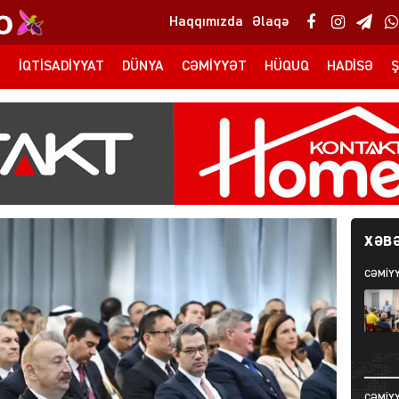
Haqqımızda
Əlaqə
T
İQTISADIYYAT
DÜNYA
CƏMIYYƏT
HÜQUQ
HADISƏ
Ş
XƏBƏ
CƏMIY
CƏMIY