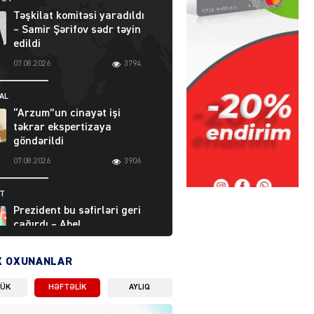
Təşkilat komitəsi yaradıldı
– Samir Şərifov sədr təyin
edildi
07.08.2026
3794
AL
“Arzum”un cinayət işi
təkrar ekspertizaya
göndərildi
07.08.2026
3906
ƏT
Prezident bu səfirləri geri
çağırdı – Abel
Məhərrəmovun oğlu da var
07.08.2026
5715
X OXUNANLAR
LÜK
HƏFTƏLIK
AYLIQ
Moskvada güclü partlayış