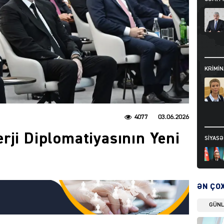
KRIMIN
4077
03.06.2026
rji Diplomatiyasının Yeni
SIYAS
ƏN ÇO
GÜN
DÜNYA