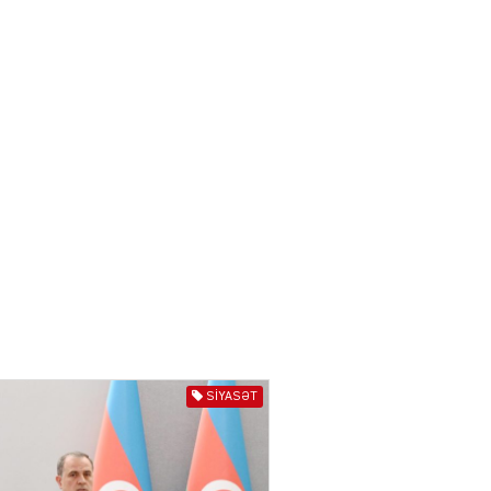
04.08.2026
3018
YƏT
Azərbaycanda sürücüsüz
nəqliyyat dövrü başlayır –
BELƏ işləyəcək
04.08.2026
4027
ƏT
XİN rəhbərindən TRİPP
layihəsi ilə bağlı AÇIQLAMA
04.08.2026
4398
Müharibə Rusiyanın belini
bükür
SIYASƏT
04.08.2026
4013
IZNES