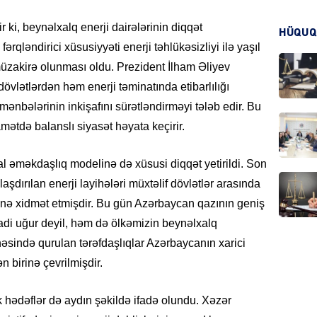
KRIMIN
ir ki, beynəlxalq enerji dairələrinin diqqət
HÜQUQ
fərqləndirici xüsusiyyəti enerji təhlükəsizliyi ilə yaşıl
müzakirə olunması oldu. Prezident İlham Əliyev
dövlətlərdən həm enerji təminatında etibarlılığı
mənbələrinin inkişafını sürətləndirməyi tələb edir. Bu
HADIS
mətdə balanslı siyasət həyata keçirir.
l əməkdaşlıq modelinə də xüsusi diqqət yetirildi. Son
laşdırılan enerji layihələri müxtəlif dövlətlər arasında
nə xidmət etmişdir. Bu gün Azərbaycan qazının geniş
DÜNYA
sadi uğur deyil, həm də ölkəmizin beynəlxalq
həsində qurulan tərəfdaşlıqlar Azərbaycanın xarici
 birinə çevrilmişdir.
HADIS
k hədəflər də aydın şəkildə ifadə olundu. Xəzər