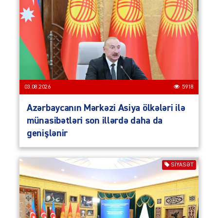
03.08.2026
5918
Azərbaycanın Mərkəzi Asiya ölkələri ilə
münasibətləri son illərdə daha da
genişlənir
SIYASƏT