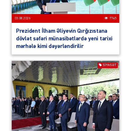
03.08.2026
7745
Prezident İlham Əliyevin Qırğızıstana
dövlət səfəri münasibətlərdə yeni tarixi
mərhələ kimi dəyərləndirilir
SIYASƏT