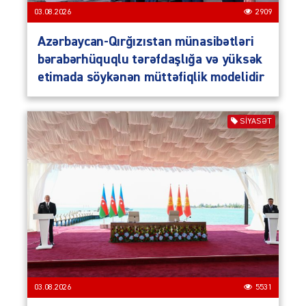
03.08.2026
2909
Azərbaycan-Qırğızıstan münasibətləri
bərabərhüquqlu tərəfdaşlığa və yüksək
etimada söykənən müttəfiqlik modelidir
SIYASƏT
03.08.2026
5531