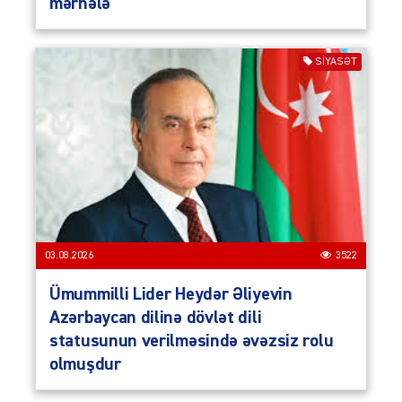
mərhələ
SIYASƏT
03.08.2026
3522
Ümummilli Lider Heydər Əliyevin
Azərbaycan dilinə dövlət dili
statusunun verilməsində əvəzsiz rolu
olmuşdur