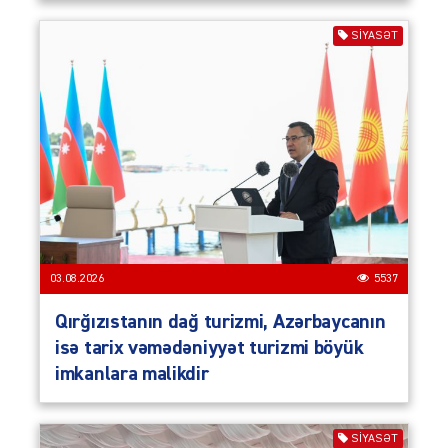
SIYASƏT
03.08.2026
5537
Qırğızıstanın dağ turizmi, Azərbaycanın
isə tarix vəmədəniyyət turizmi böyük
imkanlara malikdir
SIYASƏT