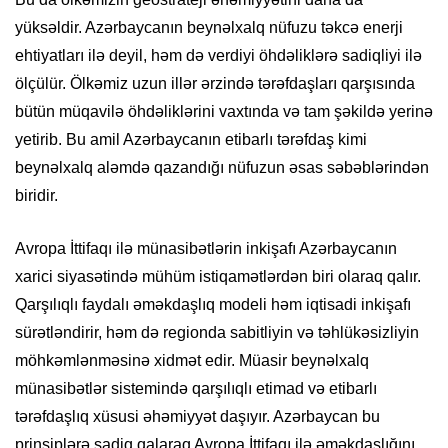
yüksəldir. Azərbaycanın beynəlxalq nüfuzu təkcə enerji
ehtiyatları ilə deyil, həm də verdiyi öhdəliklərə sadiqliyi ilə
ölçülür. Ölkəmiz uzun illər ərzində tərəfdaşları qarşısında
bütün müqavilə öhdəliklərini vaxtında və tam şəkildə yerinə
yetirib. Bu amil Azərbaycanın etibarlı tərəfdaş kimi
beynəlxalq aləmdə qazandığı nüfuzun əsas səbəblərindən
biridir.
Avropa İttifaqı ilə münasibətlərin inkişafı Azərbaycanın
xarici siyasətində mühüm istiqamətlərdən biri olaraq qalır.
Qarşılıqlı faydalı əməkdaşlıq modeli həm iqtisadi inkişafı
sürətləndirir, həm də regionda sabitliyin və təhlükəsizliyin
möhkəmlənməsinə xidmət edir. Müasir beynəlxalq
münasibətlər sistemində qarşılıqlı etimad və etibarlı
tərəfdaşlıq xüsusi əhəmiyyət daşıyır. Azərbaycan bu
prinsiplərə sadiq qalaraq Avropa İttifaqı ilə əməkdaşlığını