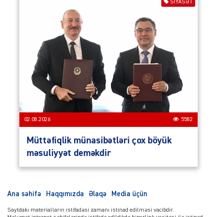
SIYASƏT
02.08.2026
5582
Müttəfiqlik münasibətləri çox böyük
məsuliyyət deməkdir
Ana səhifə
Haqqımızda
Əlaqə
Media üçün
Saytdakı materialların istifadəsi zamanı istinad edilməsi vacibdir.