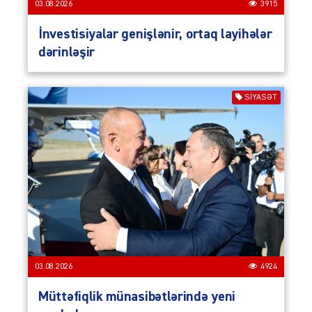
03.08.2026
3915
İnvestisiyalar genişlənir, ortaq layihələr
dərinləşir
SIYASƏT
03.08.2026
4924
Müttəfiqlik münasibətlərində yeni