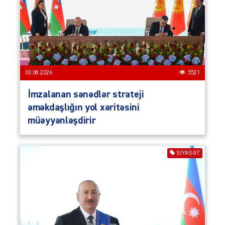
03.08.2026
5521
İmzalanan sənədlər strateji
əməkdaşlığın yol xəritəsini
müəyyənləşdirir
SIYASƏT