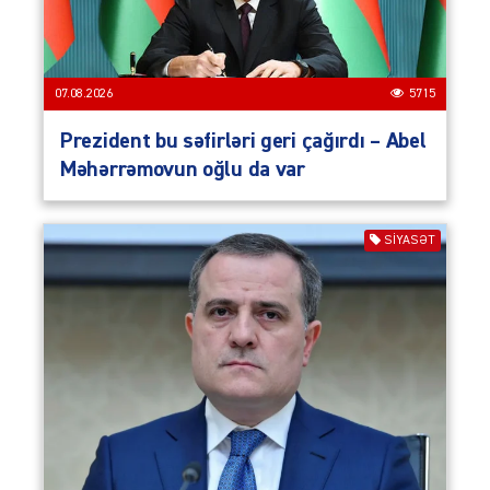
07.08.2026
5715
Prezident bu səfirləri geri çağırdı – Abel
Məhərrəmovun oğlu da var
SIYASƏT