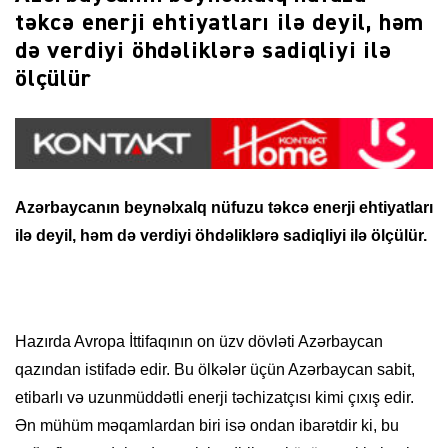
təkcə enerji ehtiyatları ilə deyil, həm
də verdiyi öhdəliklərə sadiqliyi ilə
ölçülür
Azərbaycanın beynəlxalq nüfuzu təkcə enerji ehtiyatları
ilə deyil, həm də verdiyi öhdəliklərə sadiqliyi ilə ölçülür.
Hazırda Avropa İttifaqının on üzv dövləti Azərbaycan
qazından istifadə edir. Bu ölkələr üçün Azərbaycan sabit,
etibarlı və uzunmüddətli enerji təchizatçısı kimi çıxış edir.
Ən mühüm məqamlardan biri isə ondan ibarətdir ki, bu