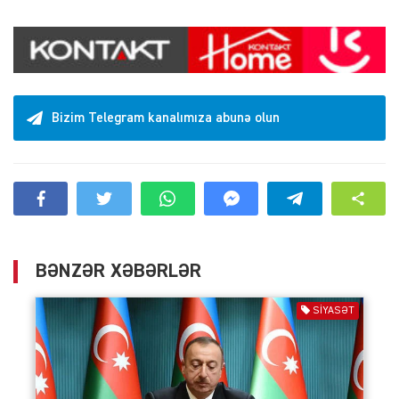
Bizim Telegram kanalımıza abunə olun
BƏNZƏR XƏBƏRLƏR
SIYASƏT