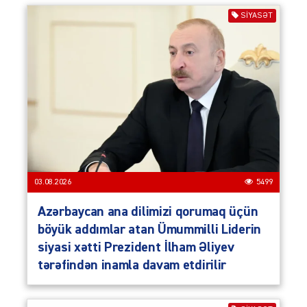
SIYASƏT
03.08.2026
5499
Azərbaycan ana dilimizi qorumaq üçün
böyük addımlar atan Ümummilli Liderin
siyasi xətti Prezident İlham Əliyev
tərəfindən inamla davam etdirilir