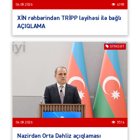
04.08.2026
4398
XİN rəhbərindən TRİPP layihəsi ilə bağlı
AÇIQLAMA
SIYASƏT
04.08.2026
5514
Nazirdən Orta Dəhliz açıqlaması