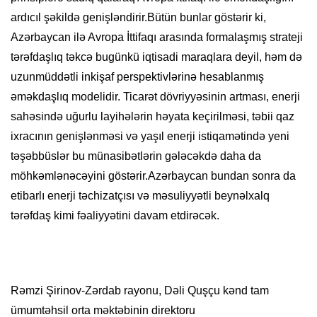
ardıcıl şəkildə genişləndirir.Bütün bunlar göstərir ki,
Azərbaycan ilə Avropa İttifaqı arasında formalaşmış strateji
tərəfdaşlıq təkcə bugünkü iqtisadi maraqlara deyil, həm də
uzunmüddətli inkişaf perspektivlərinə hesablanmış
əməkdaşlıq modelidir. Ticarət dövriyyəsinin artması, enerji
sahəsində uğurlu layihələrin həyata keçirilməsi, təbii qaz
ixracının genişlənməsi və yaşıl enerji istiqamətində yeni
təşəbbüslər bu münasibətlərin gələcəkdə daha da
möhkəmlənəcəyini göstərir.Azərbaycan bundan sonra da
etibarlı enerji təchizatçısı və məsuliyyətli beynəlxalq
tərəfdaş kimi fəaliyyətini davam etdirəcək.
Rəmzi Şirinov-Zərdab rayonu, Dəli Quşçu kənd tam
ümumtəhsil orta məktəbinin direktoru