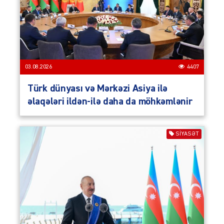
03.08.2026
4407
Türk dünyası və Mərkəzi Asiya ilə
əlaqələri ildən-ilə daha da möhkəmlənir
SIYASƏT