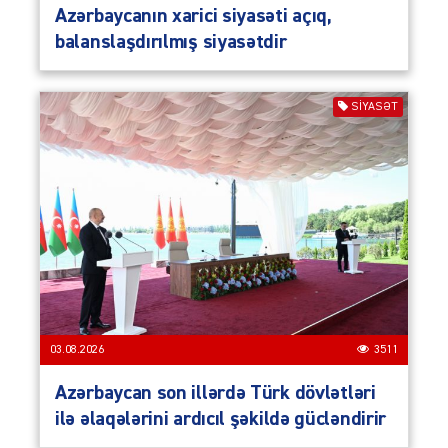
Azərbaycanın xarici siyasəti açıq,
balanslaşdırılmış siyasətdir
SIYASƏT
03.08.2026
3511
Azərbaycan son illərdə Türk dövlətləri
ilə əlaqələrini ardıcıl şəkildə gücləndirir