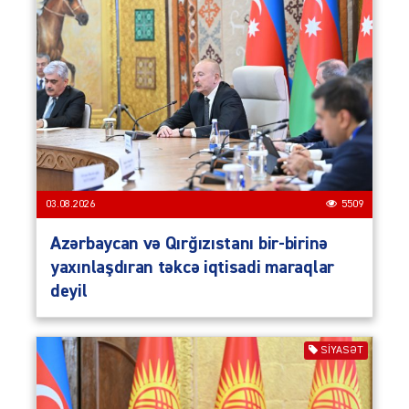
03.08.2026
5509
Azərbaycan və Qırğızıstanı bir-birinə
yaxınlaşdıran təkcə iqtisadi maraqlar
deyil
SIYASƏT