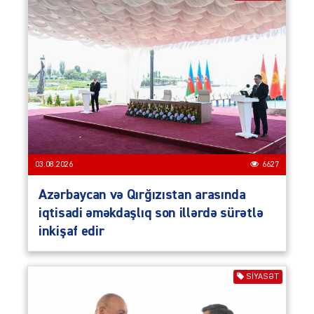
03.08.2026
6627
Azərbaycan və Qırğızıstan arasında
iqtisadi əməkdaşlıq son illərdə sürətlə
inkişaf edir
SIYASƏT