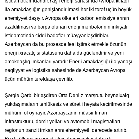
istiqamətlərindəndir.Yaşıl enerji sahəsində Avropa İttifaqı
ilə əməkdaşlığın genişləndirilməsi hər iki tərəf üçün böyük
əhəmiyyət daşıyır. Avropa ölkələri karbon emissiyalarının
azaldılması və bərpa olunan enerji mənbələrinin inkişafı
istiqamətində ciddi hədəflər müəyyənləşdiriblər.
Azərbaycan da bu prosesdə fəal iştirak etməklə özünün
enerji ixracatçısı statusunu daha da gücləndirir və yeni
əməkdaşlıq imkanları yaradır.Enerji əməkdaşlığı ilə yanaşı,
nəqliyyat və logistika sahəsində də Azərbaycan Avropa
üçün mühüm tərəfdaşa çevrilib.
Şərqlə Qərbi birləşdirən Orta Dəhliz marşrutu beynəlxalq
yükdaşımaların təhlükəsiz və sürətli həyata keçirilməsində
mühüm rol oynayır. Azərbaycanın müasir liman
infrastrukturu, dəmir yolları və avtomobil magistralları
regionun tranzit imkanlarını əhəmiyyətli dərəcədə artırıb.
Bu da ölkəmizin geostrateji əhəmiyyətini daha da