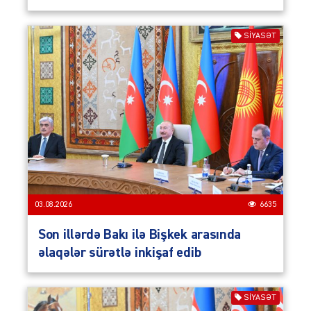
SIYASƏT
03.08.2026
6635
Son illərdə Bakı ilə Bişkek arasında
əlaqələr sürətlə inkişaf edib
SIYASƏT