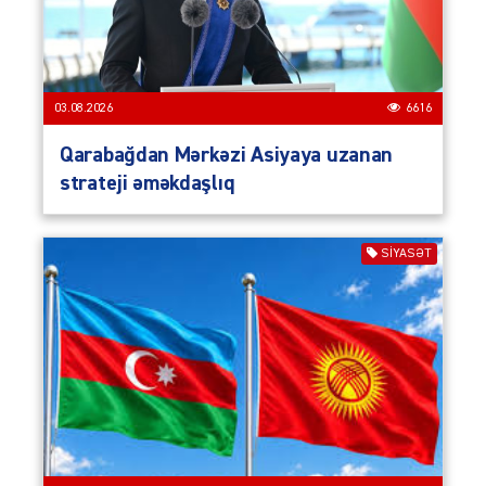
03.08.2026
6616
Qarabağdan Mərkəzi Asiyaya uzanan
strateji əməkdaşlıq
SIYASƏT