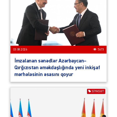
03.08.2026
5673
İmzalanan sənədlər Azərbaycan–
Qırğızıstan əməkdaşlığında yeni inkişaf
mərhələsinin əsasını qoyur
SIYASƏT