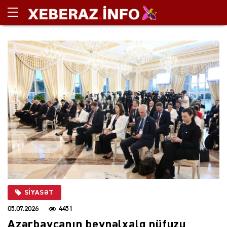
SIYASƏT
05.07.2026
4451
Azərbaycanın beynəlxalq nüfuzu