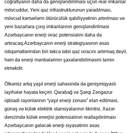
coğrafiyanın daha da genişləndirilməsi üçün real imkanlar
mövcuddur. Yeni qaz infrastrukturunun yaradılması,
mövcud kəmərlərin ötürücülük qabiliyyətinin artırılması və
yeni bazarlara çıxış imkanlarının genişləndirilməsi
Azərbaycanın enerji ixrac potensialını daha da
artıracaq.Azərbaycanın enerji strategiyasının əsas
istiqamətlərindən biri təkcə təbii qaz ixracını artırmaq deyil,
həm də enerji mənbələrinin şaxələndirilməsini təmin
etməkdir.
Ölkəmiz artıq yaşıl enerji sahəsində də genişmiqyaslı
layihələr həyata keçirir. Qarabağ və Şərqi Zəngəzur
iqtisadi rayonlarının “yaşıl enerji zonası” elan edilməsi,
günəş və külək elektrik stansiyalarının tikintisi, Xəzər
dənizində külək enerjisi potensialının reallaşdırılması
Azərbaycanın gələcək enerji siyasətinin əsas