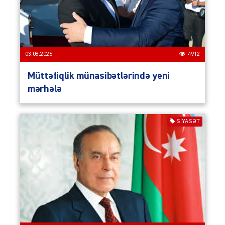
03.08.2026
4912
Müttəfiqlik münasibətlərində yeni
mərhələ
SIYASƏT