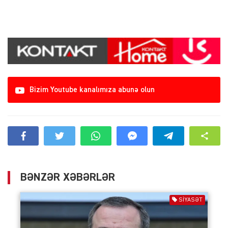
Bizim Youtube kanalımıza abunə olun
BƏNZƏR XƏBƏRLƏR
SIYASƏT