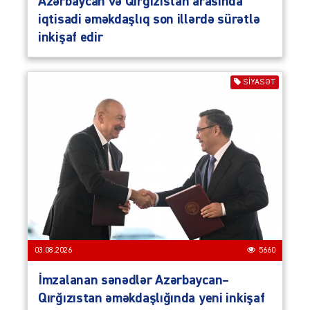
Azərbaycan və Qırğızıstan arasında
iqtisadi əməkdaşlıq son illərdə sürətlə
inkişaf edir
SIYASƏT
03.08.2026
5660
İmzalanan sənədlər Azərbaycan–
Qırğızıstan əməkdaşlığında yeni inkişaf