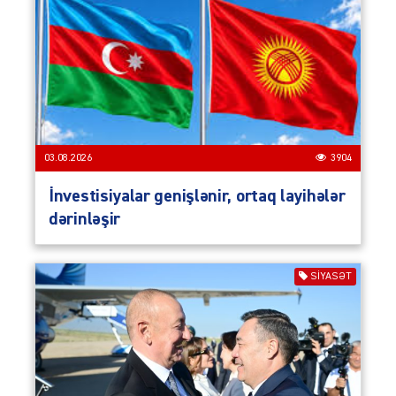
03.08.2026
3904
İnvestisiyalar genişlənir, ortaq layihələr
dərinləşir
SIYASƏT