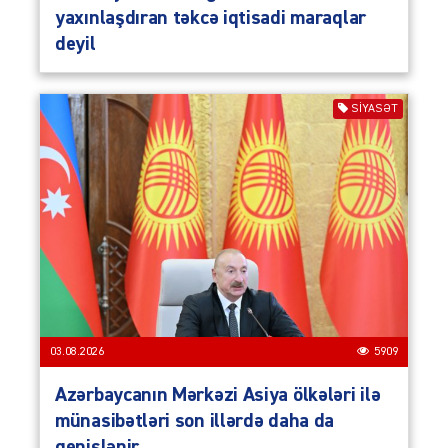
yaxınlaşdıran təkcə iqtisadi maraqlar
deyil
SIYASƏT
03.08.2026
5909
Azərbaycanın Mərkəzi Asiya ölkələri ilə
münasibətləri son illərdə daha da
genişlənir