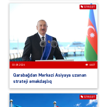
SIYASƏT
03.08.2026
6607
Qarabağdan Mərkəzi Asiyaya uzanan
strateji əməkdaşlıq
SIYASƏT