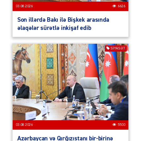
03.08.2026
6626
Son illərdə Bakı ilə Bişkek arasında
əlaqələr sürətlə inkişaf edib
SIYASƏT
03.08.2026
5500
Azərbaycan və Qırğızıstanı bir-birinə