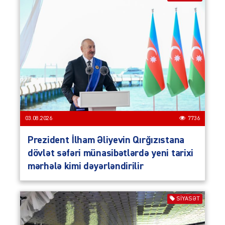
03.08.2026
7736
Prezident İlham Əliyevin Qırğızıstana
dövlət səfəri münasibətlərdə yeni tarixi
mərhələ kimi dəyərləndirilir
SIYASƏT