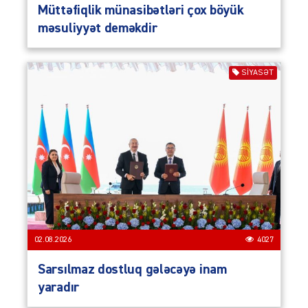
Müttəfiqlik münasibətləri çox böyük
məsuliyyət deməkdir
SIYASƏT
02.08.2026
4027
Sarsılmaz dostluq gələcəyə inam
yaradır