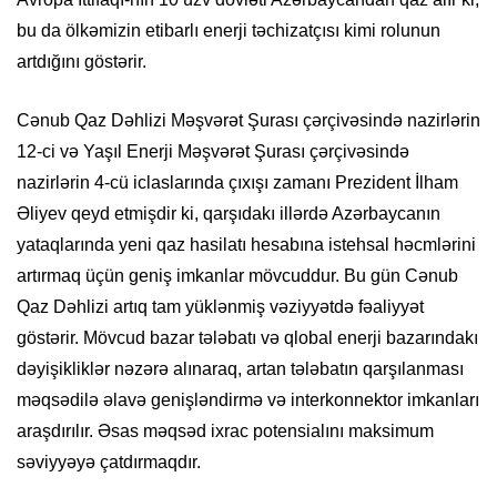
bu da ölkəmizin etibarlı enerji təchizatçısı kimi rolunun
artdığını göstərir.
Cənub Qaz Dəhlizi Məşvərət Şurası çərçivəsində nazirlərin
12-ci və Yaşıl Enerji Məşvərət Şurası çərçivəsində
nazirlərin 4-cü iclaslarında çıxışı zamanı Prezident İlham
Əliyev qeyd etmişdir ki, qarşıdakı illərdə Azərbaycanın
yataqlarında yeni qaz hasilatı hesabına istehsal həcmlərini
artırmaq üçün geniş imkanlar mövcuddur. Bu gün Cənub
Qaz Dəhlizi artıq tam yüklənmiş vəziyyətdə fəaliyyət
göstərir. Mövcud bazar tələbatı və qlobal enerji bazarındakı
dəyişikliklər nəzərə alınaraq, artan tələbatın qarşılanması
məqsədilə əlavə genişləndirmə və interkonnektor imkanları
araşdırılır. Əsas məqsəd ixrac potensialını maksimum
səviyyəyə çatdırmaqdır.