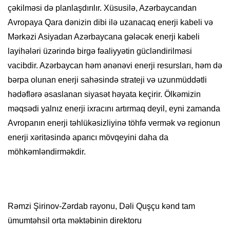
çəkilməsi də planlaşdırılır. Xüsusilə, Azərbaycandan
Avropaya Qara dənizin dibi ilə uzanacaq enerji kabeli və
Mərkəzi Asiyadan Azərbaycana gələcək enerji kabeli
layihələri üzərində birgə fəaliyyətin gücləndirilməsi
vacibdir. Azərbaycan həm ənənəvi enerji resursları, həm də
bərpa olunan enerji sahəsində strateji və uzunmüddətli
hədəflərə əsaslanan siyasət həyata keçirir. Ölkəmizin
məqsədi yalnız enerji ixracını artırmaq deyil, eyni zamanda
Avropanın enerji təhlükəsizliyinə töhfə vermək və regionun
enerji xəritəsində aparıcı mövqeyini daha da
möhkəmləndirməkdir.
Rəmzi Şirinov-Zərdab rayonu, Dəli Quşçu kənd tam
ümumtəhsil orta məktəbinin direktoru