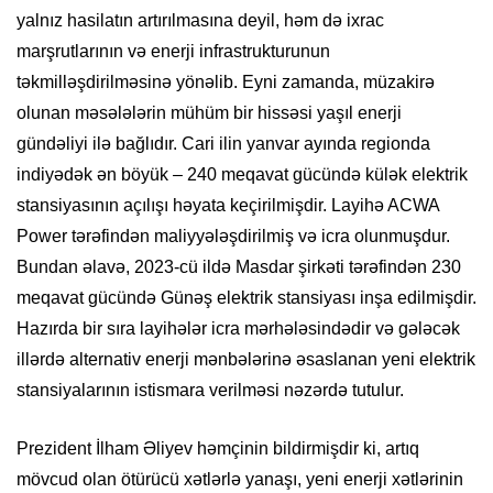
yalnız hasilatın artırılmasına deyil, həm də ixrac
marşrutlarının və enerji infrastrukturunun
təkmilləşdirilməsinə yönəlib. Eyni zamanda, müzakirə
olunan məsələlərin mühüm bir hissəsi yaşıl enerji
gündəliyi ilə bağlıdır. Cari ilin yanvar ayında regionda
indiyədək ən böyük – 240 meqavat gücündə külək elektrik
stansiyasının açılışı həyata keçirilmişdir. Layihə ACWA
Power tərəfindən maliyyələşdirilmiş və icra olunmuşdur.
Bundan əlavə, 2023-cü ildə Masdar şirkəti tərəfindən 230
meqavat gücündə Günəş elektrik stansiyası inşa edilmişdir.
Hazırda bir sıra layihələr icra mərhələsindədir və gələcək
illərdə alternativ enerji mənbələrinə əsaslanan yeni elektrik
stansiyalarının istismara verilməsi nəzərdə tutulur.
Prezident İlham Əliyev həmçinin bildirmişdir ki, artıq
mövcud olan ötürücü xətlərlə yanaşı, yeni enerji xətlərinin