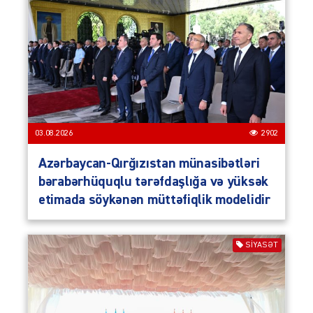
03.08.2026
2902
Azərbaycan-Qırğızıstan münasibətləri
bərabərhüquqlu tərəfdaşlığa və yüksək
etimada söykənən müttəfiqlik modelidir
SIYASƏT