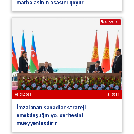
mərhələsinin əsasını qoyur
SIYASƏT
03.08.2026
5513
İmzalanan sənədlər strateji
əməkdaşlığın yol xəritəsini
müəyyənləşdirir