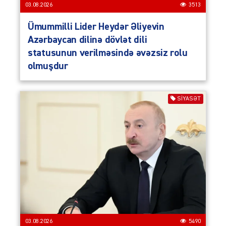
03.08.2026
3513
Ümummilli Lider Heydər Əliyevin
Azərbaycan dilinə dövlət dili
statusunun verilməsində əvəzsiz rolu
olmuşdur
SIYASƏT
03.08.2026
5490