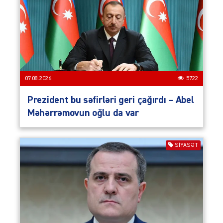
07.08.2026
5722
Prezident bu səfirləri geri çağırdı – Abel
Məhərrəmovun oğlu da var
SIYASƏT