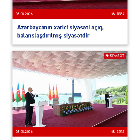
03.08.2026
5534
Azərbaycanın xarici siyasəti açıq,
balanslaşdırılmış siyasətdir
SIYASƏT
03.08.2026
3512