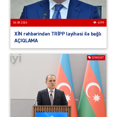
04.08.2026
4399
XİN rəhbərindən TRİPP layihəsi ilə bağlı
AÇIQLAMA
SIYASƏT