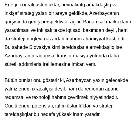
Enerji, coğrafi üstünlüklər, beynəlxalq əməkdaşlıq və
inkişaf strategiyaları bir araya gəldikdə, Azərbaycanın
qarşısında geniş perspektivlər açılır. Rəqəmsal mərkəzlərin
yaradılması və inkişafı təkcə iqtisadi baxımdan deyil, həm
də strateji nöqteyi-nəzərdən mühüm əhəmiyyət kəsb edir.
Bu sahədə Slovakiya kimi tərəfdaşlarla əməkdaşlıq isə
Azərbaycanın rəqəmsal transformasiya yolunda daha
sürətli addımlarla irəliləməsinə imkan verir.
Bütün bunlar onu göstərir ki, Azərbaycan yaxın gələcəkdə
yalnız enerji ixracatçısı deyil, həm də regionun aparıcı
rəqəmsal və texnoloji habına çevrilmək niyyətindədir.
Güclü enerji potensialı, iqlim üstünlükləri və strateji
tərəfdaşlıqlar bu hədəfə yüksək inam yaradır.