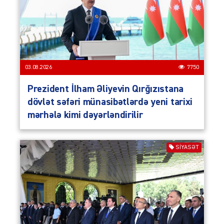
03.08.2026
7750
Prezident İlham Əliyevin Qırğızıstana
dövlət səfəri münasibətlərdə yeni tarixi
mərhələ kimi dəyərləndirilir
SIYASƏT