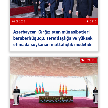
03.08.2026
2910
Azərbaycan-Qırğızıstan münasibətləri
bərabərhüquqlu tərəfdaşlığa və yüksək
etimada söykənən müttəfiqlik modelidir
SIYASƏT