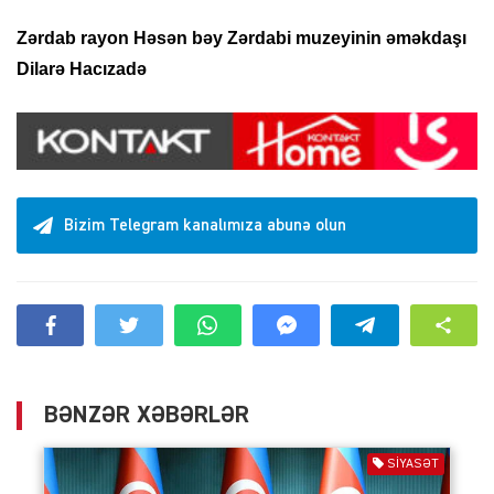
Zərdab
r
ayon Həsən bəy Zərdabi muzeyinin əməkdaşı
Dilarə Hacızadə
Bizim Telegram kanalımıza abunə olun
BƏNZƏR XƏBƏRLƏR
SIYASƏT