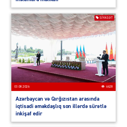
SIYASƏT
03.08.2026
6628
Azərbaycan və Qırğızıstan arasında
iqtisadi əməkdaşlıq son illərdə sürətlə
inkişaf edir