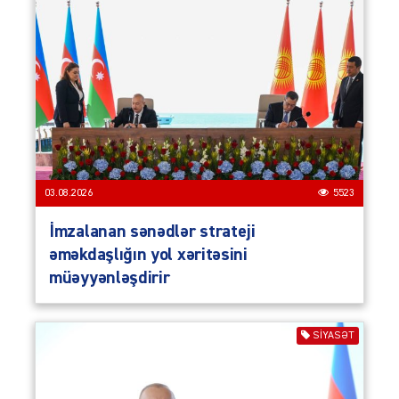
03.08.2026
5523
İmzalanan sənədlər strateji
əməkdaşlığın yol xəritəsini
müəyyənləşdirir
SIYASƏT