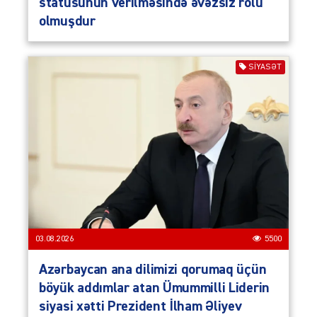
statusunun verilməsində əvəzsiz rolu
olmuşdur
SIYASƏT
03.08.2026
5500
Azərbaycan ana dilimizi qorumaq üçün
böyük addımlar atan Ümummilli Liderin
siyasi xətti Prezident İlham Əliyev