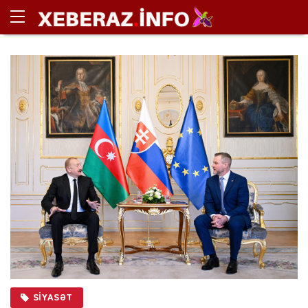
SIYASƏT