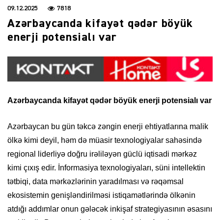
09.12.2025
7818
Azərbaycanda kifayət qədər böyük
enerji potensialı var
Azərbaycanda kifayət qədər böyük enerji potensialı var
Azərbaycan bu gün təkcə zəngin enerji ehtiyatlarına malik
ölkə kimi deyil, həm də müasir texnologiyalar sahəsində
regional liderliyə doğru irəliləyən güclü iqtisadi mərkəz
kimi çıxış edir. İnformasiya texnologiyaları, süni intellektin
tətbiqi, data mərkəzlərinin yaradılması və rəqəmsal
ekosistemin genişləndirilməsi istiqamətlərində ölkənin
atdığı addımlar onun gələcək inkişaf strategiyasının əsasını