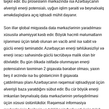
təşkil edir. Bu proseslərin mərkəzində isə Azərbaycanın
əlverişli enerji potensialı, uyğun iqlim şəraiti və beynəlxalq
əməkdaşlıqlara açıq iqtisadi mühit dayanır.
Son illər qlobal miqyasda data mərkəzlərinin yaradılması
xüsusilə əhəmiyyət kəsb edir. Böyük həcmli məlumatların
işlənməsi üçün tələb olunan ən vacib amil isə sabit və
güclü enerji təminatıdır. Azərbaycan enerji təhlükəsizliyi və
enerji ixracı sahəsində güclü təcrübəyə malik olan bir
dövlətdir. Bu gün ölkədə istifadə olunmayan enerji
potensialının təxminən 2 giqavata bərabər olması, yaxın
beş il ərzində isə bu göstəricinin 8 giqavata
çatdırılması planı Azərbaycanın rəqəmsal iqtisadiyyat üçün
əlverişli baza yaratdığını sübut edir. Bu cür böyük enerji
imkanları beynəlxalq data mərkəzlərinin yerləşdirilməsi
üçün xüsusi üstünlükdür. Rəqəmsal informasiya