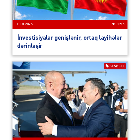
03.08.2026
3915
İnvestisiyalar genişlənir, ortaq layihələr
dərinləşir
SIYASƏT