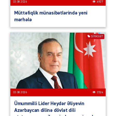
03.08.2026
4927
Müttəfiqlik münasibətlərində yeni
mərhələ
SIYASƏT
03.08.2026
3524
Ümummilli Lider Heydər Əliyevin
Azərbaycan dilinə dövlət dili