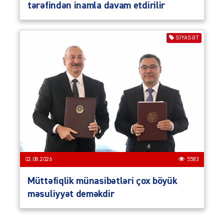
tərəfindən inamla davam etdirilir
SIYASƏT
02.08.2026
5583
Müttəfiqlik münasibətləri çox böyük
məsuliyyət deməkdir