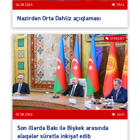
04.08.2026
5514
Nazirdən Orta Dəhliz açıqlaması
SIYASƏT
03.08.2026
6636
Son illərdə Bakı ilə Bişkek arasında
əlaqələr sürətlə inkişaf edib