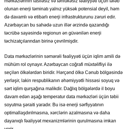
mərkəzlərinin fasiləsiz və təhlükəsiz fəaliyyəti üçün tələb
olunan enerji təminatı yalnız yüksək potensial deyil, həm
də davamlı və etibarlı enerji infrastrukturunu zəruri edir.
Azərbaycan bu sahədə uzun illər ərzində qazandığı
təcrübə sayəsində regionun ən güvənilən enerji
təchizatçılarından birinə çevrilmişdir.
Data mərkəzlərinin səmərəli fəaliyyəti üçün iqlim amili də
mühüm rol oynayır. Azərbaycan coğrafi müxtəlifliyi ilə
seçilən ölkələrdən biridir. Hərçənd ölkə Cənub bölgəsində
yerləşir, lakin respublikanın əhəmiyyətli hissəsi soyuq və
sərt iqlim qurşağına malikdir. Dağlıq bölgələrdə il boyu
davam edən aşağı temperatur data mərkəzləri üçün təbii
soyutma şəraiti yaradır. Bu isə enerji sərfiyyatının
optimallaşdırılmasına, xərclərin azalmasına və daha
dayanıqlı fəaliyyət mexanizmlərinin qurulmasına imkan
verir.