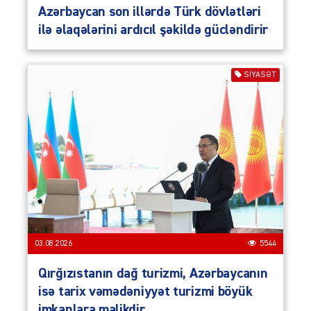
Azərbaycan son illərdə Türk dövlətləri
ilə əlaqələrini ardıcıl şəkildə gücləndirir
SIYASƏT
03.08.2026
5544
Qırğızıstanın dağ turizmi, Azərbaycanın
isə tarix vəmədəniyyət turizmi böyük
imkanlara malikdir