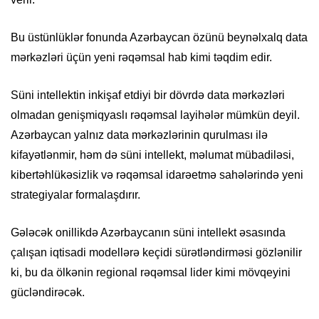
Bu üstünlüklər fonunda Azərbaycan özünü beynəlxalq data
mərkəzləri üçün yeni rəqəmsal hab kimi təqdim edir.
Süni intellektin inkişaf etdiyi bir dövrdə data mərkəzləri
olmadan genişmiqyaslı rəqəmsal layihələr mümkün deyil.
Azərbaycan yalnız data mərkəzlərinin qurulması ilə
kifayətlənmir, həm də süni intellekt, məlumat mübadiləsi,
kibertəhlükəsizlik və rəqəmsal idarəetmə sahələrində yeni
strategiyalar formalaşdırır.
Gələcək onillikdə Azərbaycanın süni intellekt əsasında
çalışan iqtisadi modellərə keçidi sürətləndirməsi gözlənilir
ki, bu da ölkənin regional rəqəmsal lider kimi mövqeyini
gücləndirəcək.