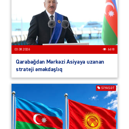
03.08.2026
6618
Qarabağdan Mərkəzi Asiyaya uzanan
strateji əməkdaşlıq
SIYASƏT