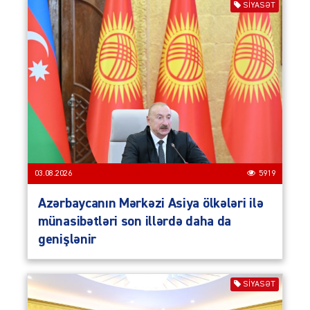
SIYASƏT
03.08.2026
5919
Azərbaycanın Mərkəzi Asiya ölkələri ilə
münasibətləri son illərdə daha da
genişlənir
SIYASƏT