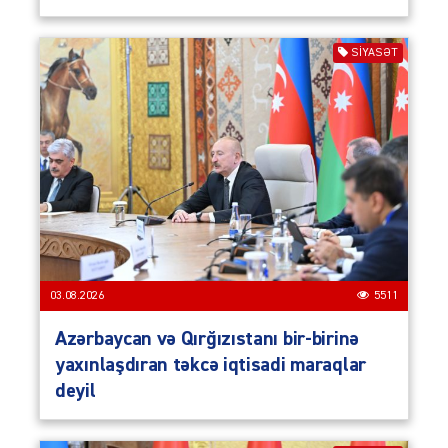
SIYASƏT
03.08.2026
5511
Azərbaycan və Qırğızıstanı bir-birinə
yaxınlaşdıran təkcə iqtisadi maraqlar
deyil