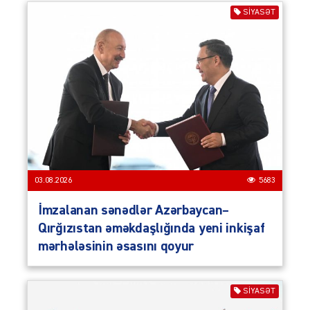
SIYASƏT
03.08.2026
5683
İmzalanan sənədlər Azərbaycan–
Qırğızıstan əməkdaşlığında yeni inkişaf
mərhələsinin əsasını qoyur
SIYASƏT