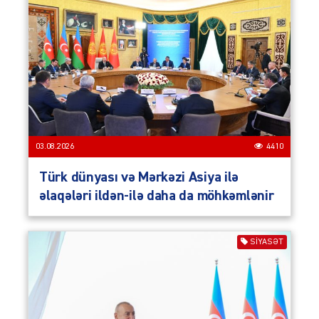
03.08.2026
4410
Türk dünyası və Mərkəzi Asiya ilə
əlaqələri ildən-ilə daha da möhkəmlənir
SIYASƏT