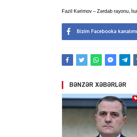
Fazil Kərimov – Zərdab rayonu, İs
Bizim Facebooka kanalım
BƏNZƏR XƏBƏRLƏR