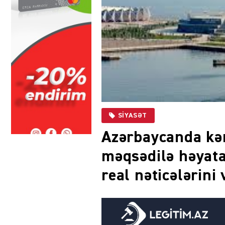
SIYASƏT
Azərbaycanda kən
məqsədilə həyata
real nəticələrini 