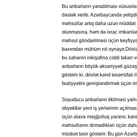
Bu anbarların yaradılması xüsusilə
dəstək verib. Azərbaycanda yetişdir
məhsullar artıq daha uzun müddət s
olunmasına, həm də ixrac imkanları
məhsul göndərilməsi üçün keyfiyyə
baxımdan mühüm rol oynayır.Dövlət 
bu sahənin inkişafına ciddi təkan 
anbarların böyük əksəriyyəti güzəştl
göstərir ki, dövlət kənd təsərrüfatı
fəaliyyətini genişləndirmək üçün i
Soyuducu anbarların tikilməsi yal
obyektlər yeni iş yerlərinin açılm
üçün əlavə məşğulluq yaranır, kənd y
məhsullarını itirmədikləri üçün dah
müsbət təsir göstərir. Bu gün Azərb