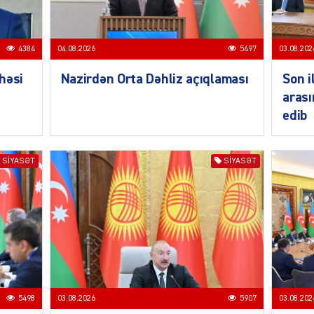
4384
04.08.2026
5497
03.08.202
SIYAS
həsi
Nazirdən Orta Dəhliz açıqlaması
Son i
arası
edib
SIYASƏT
SIYASƏT
SIYAS
5498
03.08.2026
5907
03.08.202
SIYAS