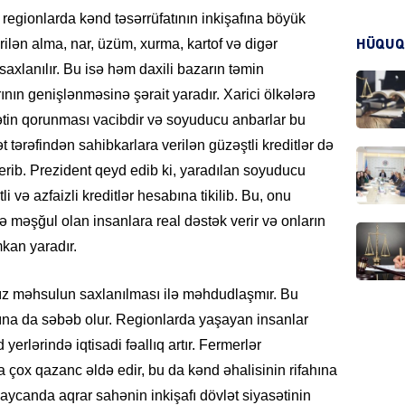
 regionlarda kənd təsərrüfatının inkişafına böyük
ilən alma, nar, üzüm, xurma, kartof və digər
HÜQUQ
axlanılır. Bu isə həm daxili bazarın təmin
CƏMIY
nın genişlənməsinə şərait yaradır. Xarici ölkələrə
tin qorunması vacibdir və soyuducu anbarlar bu
tərəfindən sahibkarlara verilən güzəştli kreditlər də
verib. Prezident qeyd edib ki, yaradılan soyuducu
CƏMIY
i və azfaizli kreditlər hesabına tikilib. Bu, onu
 ilə məşğul olan insanlara real dəstək verir və onların
mkan yaradır.
nız məhsulun saxlanılması ilə məhdudlaşmır. Bu
MANŞE
asına da səbəb olur. Regionlarda yaşayan insanlar
erlərində iqtisadi fəallıq artır. Fermerlər
a çox qazanc əldə edir, bu da kənd əhalisinin rifahına
aycanda aqrar sahənin inkişafı dövlət siyasətinin