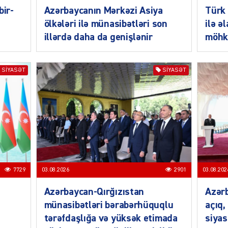
bir-
Azərbaycanın Mərkəzi Asiya
Türk 
ölkələri ilə münasibətləri son
ilə ə
illərdə daha da genişlənir
möhk
SIYASƏT
SIYASƏT
SIYAS
SIYAS
7729
03.08.2026
2901
03.08.202
Azərbaycan-Qırğızıstan
Azərb
münasibətləri bərabərhüquqlu
açıq,
tərəfdaşlığa və yüksək etimada
siyas