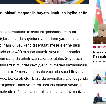
n inkişafı məqsədilə həyata
keçirilən layihələr öz
DÜNYA
d təsərrüfatının inkişafı istiqamətində mühüm
 işlər arasında soyuducu anbarların yaradılması
t İlham Əliyev kənd təsərrüfatı məsələlərinə həsr
01.08.2026
ŞOU-B
kədə artıq 400 min ton tutumlu soyuducu anbarlar
Prezide
Respubl
inin daha da artırılması nəzərdə tutulur. Soyuducu
dərəcəl
rının uzun müddət keyfiyyətini itirmədən saxlanılması
ər bir çox fermerlər məhsulu vaxtında sata bilmədiyi
əvəz tez xarab olur, bazarda qiymətlər aşağı düşəndə
ğından itkilər yaranırdı. İndi isə müasir soyuducu
CƏMIY
i, məhsulu münasib vaxtadək saxlasın və bazara daha