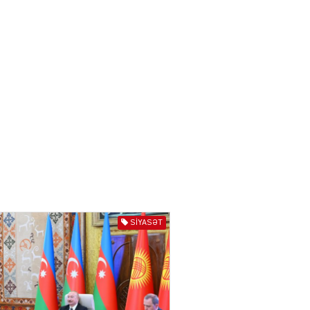
03.08.2026
6624
ƏT
Azərbaycan və Qırğızıstanı
bir-birinə yaxınlaşdıran
təkcə iqtisadi maraqlar
deyil
03.08.2026
5498
ƏT
Azərbaycanın Mərkəzi
Asiya ölkələri ilə
münasibətləri son illərdə
daha da genişlənir
SIYASƏT
03.08.2026
5907
ƏT
Türk dünyası və Mərkəzi
Asiya ilə əlaqələri ildən-ilə