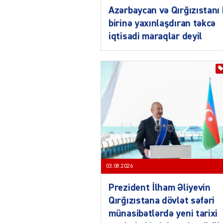
Azərbaycan və Qırğızıstanı 
birinə yaxınlaşdıran təkcə
iqtisadi maraqlar deyil
03.08.2026
Prezident İlham Əliyevin
Qırğızıstana dövlət səfəri
münasibətlərdə yeni tarixi