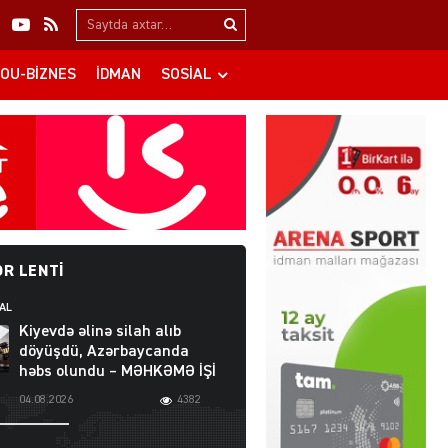
Search…
OU-BIZNES
İDMAN
SOSIAL
R LENTI
AL
Kiyevdə əlinə silah alıb
döyüşdü, Azərbaycanda
həbs olundu – MƏHKƏMƏ İŞİ
04.08.2026
4382