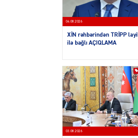
04.08.2026
XİN rəhbərindən TRİPP layi
ilə bağlı AÇIQLAMA
03.08.2026