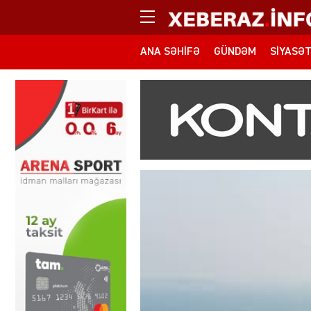
ANA SƏHIFƏ
GÜNDƏM
SIYASƏ