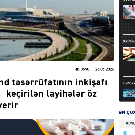
KRIMIN
3590
26.05.2026
d təsərrüfatının inkişafı
CƏMIY
 keçirilən layihələr öz
verir
ƏN ÇO
GÜN
SIYAS