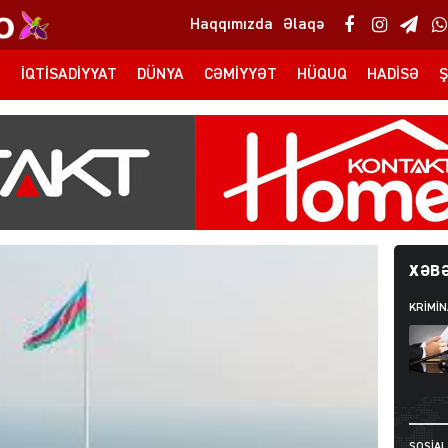
Haqqımızda
Əlaqə
T
İQTISADIYYAT
DÜNYA
CƏMIYYƏT
HÜQUQ
HADISƏ
Ş
XƏBƏ
KRIMIN
SOSIAL