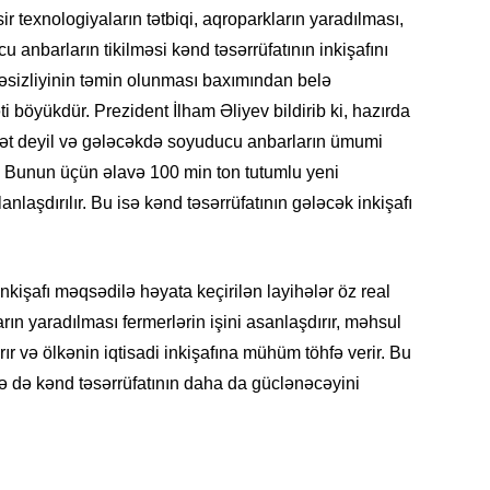
ir texnologiyaların tətbiqi, aqroparkların yaradılması,
SIYAS
 anbarların tikilməsi kənd təsərrüfatının inkişafını
ükəsizliyinin təmin olunması baxımından belə
ti böyükdür. Prezident İlham Əliyev bildirib ki, hazırda
ət deyil və gələcəkdə soyuducu anbarların ümumi
DÜNYA
r. Bunun üçün əlavə 100 min ton tutumlu yeni
nlaşdırılır. Bu isə kənd təsərrüfatının gələcək inkişafı
CƏMIY
kişafı məqsədilə həyata keçirilən layihələr öz real
rın yaradılması fermerlərin işini asanlaşdırır, məhsul
rtırır və ölkənin iqtisadi inkişafına mühüm töhfə verir. Bu
də də kənd təsərrüfatının daha da güclənəcəyini
SIYAS