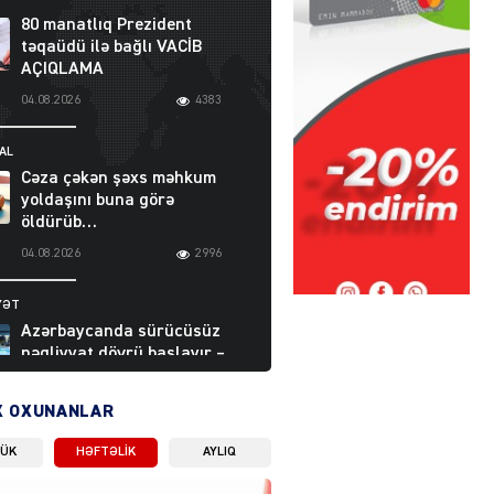
80 manatlıq Prezident
təqaüdü ilə bağlı VACİB
AÇIQLAMA
04.08.2026
4383
AL
Cəza çəkən şəxs məhkum
yoldaşını buna görə
öldürüb…
04.08.2026
2996
YƏT
Azərbaycanda sürücüsüz
nəqliyyat dövrü başlayır –
BELƏ işləyəcək
04.08.2026
4002
X OXUNANLAR
LÜK
HƏFTƏLIK
AYLIQ
ƏT
XİN rəhbərindən TRİPP