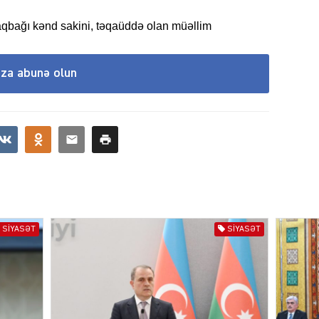
aqbağı kənd sakini, təqaüddə olan müəllim
SIYAS
ıza abunə olun
SIYAS
SIYASƏT
SIYASƏT
SIYAS