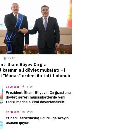
layihəsi ilə bağlı AÇIQLAMA
04.08.2026
4384
Müharibə Rusiyanın belini
bükür
04.08.2026
3997
7742
IZNES
nt İlham Əliyev Qırğız
Ekranlardan uzaq qalan
ikasının ali dövlət mükafatı – I
məşhur aktrisanın yeni
i “Manas” ordeni ilə təltif olunub
qazanc mənbəyi ortaya
çıxdı
03.08.2026
7729
Prezident İlham Əliyevin Qırğızıstana
04.08.2026
2161
dövlət səfəri münasibətlərdə yeni
tarixi mərhələ kimi dəyərləndirilir
YƏT
02.08.2026
7723
Hüseyn Həsənov haqqında
Etibarlı tərəfdaşlıq uğurlu gələcəyin
həbs qərarı verildi –
əsasını qoyur
Milyonluq əmlakı müsadirə