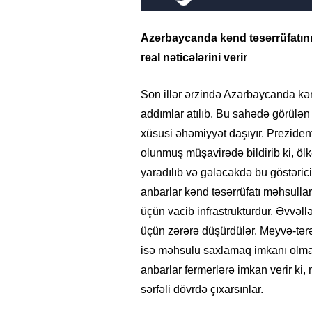
Azərbaycanda kənd təsərrüfatını
real nəticələrini verir
Son illər ərzində Azərbaycanda kən
addımlar atılıb. Bu sahədə görülən
xüsusi əhəmiyyət daşıyır. Preziden
olunmuş müşavirədə bildirib ki, öl
yaradılıb və gələcəkdə bu göstəric
anbarlar kənd təsərrüfatı məhsulla
üçün vacib infrastrukturdur. Əvvəll
üçün zərərə düşürdülər. Meyvə-tər
isə məhsulu saxlamaq imkanı olmadı
anbarlar fermerlərə imkan verir k
sərfəli dövrdə çıxarsınlar.