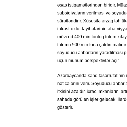
əsas istiqamətlərindən biridir. Müas
subsidiyaların verilməsi və soyuducu
sürətləndirir. Xüsusilə ərzaq təhl
infrastruktur layihələrinin əhəmiyyə
mövcud 400 min tonluq tutum kifay
tutumu 500 min tona çatdırılmalıdı
soyuducu anbarların yaradılması pla
üçün mühüm perspektivlər açır.
Azərbaycanda kənd təsərrüfatının in
nəticələrini verir. Soyuducu anbarla
itkisini azaldır, ixrac imkanlarını a
sahədə görülən işlər gələcək illər
göstərir.