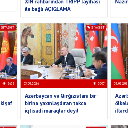
ŞOU-B
XİN rəhbərindən TRİPP layihəsi
Nazir
ilə bağlı AÇIQLAMA
SIYASƏT
SIYASƏT
CƏMIY
6633
03.08.2026
5507
03.08.202
CƏMIY
Azərbaycan və Qırğızıstanı bir-
Azər
nkişaf
birinə yaxınlaşdıran təkcə
ölkəl
iqtisadi maraqlar deyil
illər
CƏMIY