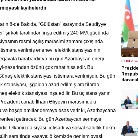
miqyaslı layihələrdir
arın 8-də Bakıda, “Gülüstan” sarayında Səudiyyə
” şirkəti tərəfindən inşa edilmiş 240 MVt gücündə
DÜNYA
siyasının rəsmi açılış mərasimi zamanı çıxışında
tismara verilmiş ənənəvi elektrik stansiyasının
qavata bərabərdir və bu gün Azərbaycan enerji
01.08.2026
teyi-nəzərindən özünü çox rahat hiss edir. Bu
Prezide
Respubl
əş elektrik stansiyası istismara verilmişdir. Bu gün
CƏMIY
dərəcəl
 stansiyası, işğaldan azad edilmiş ərazilərdə –
ş elektrik stansiyası inşa edilir. Bu üç stansiyanın
Prezident cənab İlham Əliyevin mərasimdəki
bu və başqa amillər deməyə əsas verir ki, Azərbaycana
XARİCİ
 mənfəət gətirəcək. Bu gün Azərbaycan sərmayə
ır. Ölkəmizdə siyasi, iqtisadi və sosial sabitlik hökm
 sülh şəraitində yaşayır, ölkəmizdə genişmiqyaslı