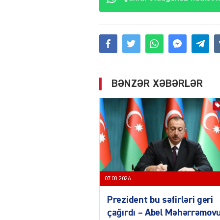
BƏNZƏR XƏBƏRLƏR
07.08.2026
Prezident bu səfirləri geri
çağırdı – Abel Məhərrəmov