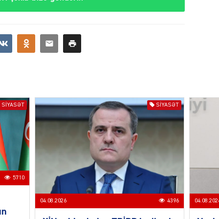
CƏMIY
SIYAS
SIYASƏT
SIYASƏT
DÜNYA
5710
04.08.2026
4396
04.08.202
un