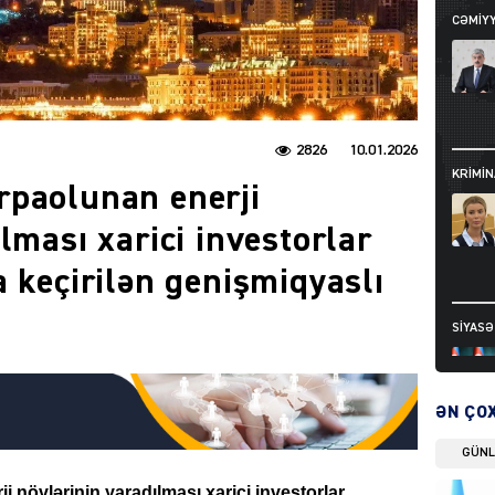
CƏMIY
2826
10.01.2026
KRIMIN
rpaolunan enerji
lması xarici investorlar
a keçirilən genişmiqyaslı
SIYAS
ƏN ÇO
GÜN
DÜNYA
növlərinin yaradılması xarici investorlar