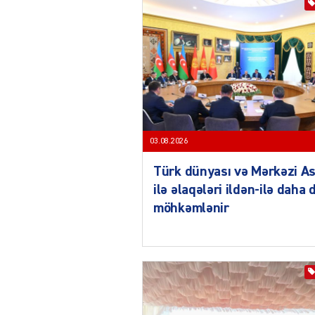
03.08.2026
Türk dünyası və Mərkəzi As
ilə əlaqələri ildən-ilə daha 
möhkəmlənir