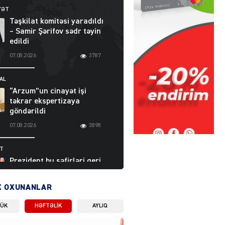
YƏT
Təşkilat komitəsi yaradıldı
– Samir Şərifov sədr təyin
edildi
07.08.2026
3787
AL
“Arzum”un cinayət işi
təkrar ekspertizaya
göndərildi
07.08.2026
3898
ƏT
Prezident bu səfirləri geri
çağırdı – Abel
Məhərrəmovun oğlu da var
X OXUNANLAR
07.08.2026
5710
LÜK
HƏFTƏLIK
AYLIQ