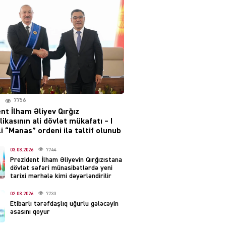
Moskvada güclü partlayış
səsləri eşidildi
07.08.2026
5488
Rusiya-Ukrayna
münaqişəsinin həllində
irəliləyiş var – Tramp
07.08.2026
7756
5499
nt İlham Əliyev Qırğız
ikasının ali dövlət mükafatı – I
YƏT
i “Manas” ordeni ilə təltif olunub
Prezident 2 fərman
imzaladı
03.08.2026
7744
Prezident İlham Əliyevin Qırğızıstana
07.08.2026
5488
dövlət səfəri münasibətlərdə yeni
tarixi mərhələ kimi dəyərləndirilir
 SİYASƏT
02.08.2026
7733
Tehran və İrəvandan
Etibarlı tərəfdaşlıq uğurlu gələcəyin
“Tramp yolu”na HƏMLƏ –
əsasını qoyur
REAKSİYA