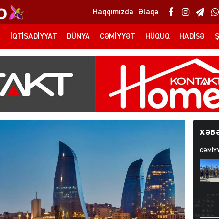
Haqqımızda
Əlaqə
T
İQTISADIYYAT
DÜNYA
CƏMIYYƏT
HÜQUQ
HADISƏ
Ş
XƏBƏ
CƏMIY