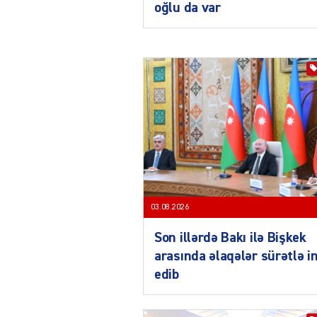
oğlu da var
03.08.2026
Son illərdə Bakı ilə Bişkek
arasında əlaqələr sürətlə i
edib