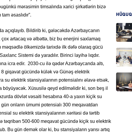
 bugünkü mərasimin timsalında xarici şirkətlərin bizə
HÜQUQ
 tam əsaslıdır”.
KRIMIN
a açıqlayıb. Bildirib ki, gələcəkdə Azərbaycanın
 çox artacaq və əlbəttə, biz bu enerjini saxlamaq
Bu məqsədlə ölkəmizdə tarixdə ilk dəfə olaraq gücü
xlanc Sistemi də yaradılır. Birinci layihə lıqdır.
HADIS
ına icra edir. 2030-cu ilə qədər Azərbaycanda altı,
, 8 giqavat gücündə külək və Günəş elektrik
a su elektrik stansiyalarının potensialını əlavə etsək,
da böyüyəcək. Xüsusilə qeyd edilməlidir ki, son beş il
DÜNYA
urda dövlət vəsaiti hesabına 40-a yaxın kiçik su
 bu gün onların ümumi potensialı 300 meqavatdan
sial su elektrik stansiyalarının xəritəsi də tərtib
də təqribən 500-600 meqavat gücündə kiçik su elektrik
HADIS
ub. Bu gün demək olar ki, bu stansiyaların yarısı artıq