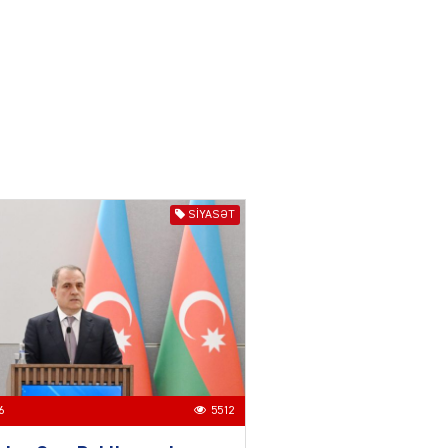
04.08.2026
3014
YƏT
Azərbaycanda sürücüsüz
nəqliyyat dövrü başlayır –
BELƏ işləyəcək
04.08.2026
4024
ƏT
SIYASƏT
XİN rəhbərindən TRİPP
layihəsi ilə bağlı AÇIQLAMA
04.08.2026
4396
Müharibə Rusiyanın belini
bükür
04.08.2026
4012
6
5512