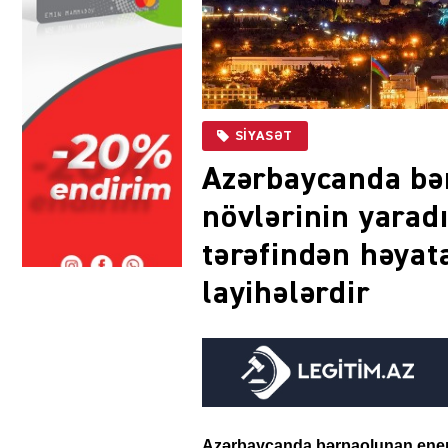
SIYASƏT
Azərbaycanda bə
növlərinin yaradı
tərəfindən həyat
layihələrdir
Azərbaycanda bərpaolunan enerji 