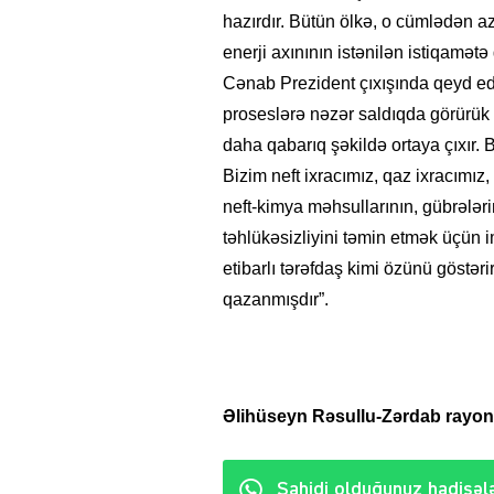
hazırdır. Bütün ölkə, o cümlədən aza
enerji axınının istənilən istiqamət
Cənab Prezident çıxışında qeyd ed
proseslərə nəzər saldıqda görürük k
daha qabarıq şəkildə ortaya çıxır. Bi
Bizim neft ixracımız, qaz ixracımız, 
neft-kimya məhsullarının, gübrələrin
təhlükəsizliyini təmin etmək üçün 
etibarlı tərəfdaş kimi özünü göstəri
qazanmışdır”.
Əlihüseyn Rəsullu-Zərdab rayon 
Şahidi olduğunuz hadisələ