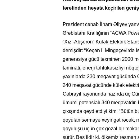
tərəfindən həyata keçirilən geniş
Prezident cənab İlham Əliyev yanv
Ərəbistanı Krallığının “ACWA Power
“Xızı-Abşeron” Külək Elektrik Stan
demişdir: “Keçən il Mingəçevirdə is
generasiya gücü təxminən 2000 me
təminatı, enerji təhlükəsizliyi nöq
yaxınlarda 230 meqavat gücündə Gün
240 meqavat gücündə külək elektrik
Cəbrayıl rayonunda hazırda üç Günə
ümumi potensialı 340 meqavatdır. 
çıxışında qeyd etdiyi kimi “Bütün 
qoyulan sərmayə xeyir gətirəcək,
qoyuluşu üçün çox gözəl bir məkand
sürür. Beş ildir ki, ölkəmiz rəsmən