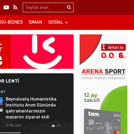
Search…
OU-BIZNES
İDMAN
SOSIAL
R LENTI
YƏT
Beynəlxalq Humanistika
İnstitutu Anım Günündə
qəhrəmanlarımızın
məzarını ziyarət etdi
07.08.2026
26