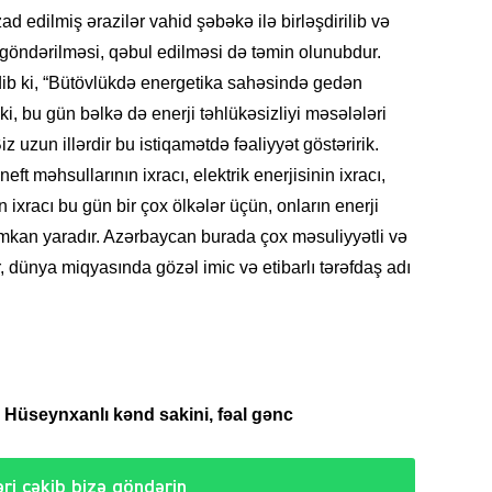
d edilmiş ərazilər vahid şəbəkə ilə birləşdirilib və
ə göndərilməsi, qəbul edilməsi də təmin olunubdur.
ib ki, “Bütövlükdə energetika sahəsində gedən
i, bu gün bəlkə də enerji təhlükəsizliyi məsələləri
KRIMIN
z uzun illərdir bu istiqamətdə fəaliyyət göstəririk.
neft məhsullarının ixracı, elektrik enerjisinin ixracı,
 ixracı bu gün bir çox ölkələr üçün, onların enerji
imkan yaradır. Azərbaycan burada çox məsuliyyətli və
r, dünya miqyasında gözəl imic və etibarlı tərəfdaş adı
SOSIAL
Hüseynxanlı kənd sakini, fəal gənc
KRIMIN
ri çəkib bizə göndərin