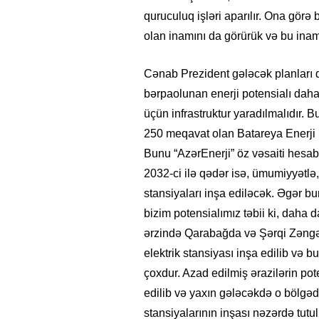
quruculuq işləri aparılır. Ona görə
olan inamını da görürük və bu inam
Cənab Prezident gələcək planları d
bərpaolunan enerji potensialı daha
üçün infrastruktur yaradılmalıdır. 
250 meqavat olan Batareya Enerji Sa
Bunu “AzərEnerji” öz vəsaiti hesab
2032-ci ilə qədər isə, ümumiyyətlə
stansiyaları inşa ediləcək. Əgər bur
bizim potensialımız təbii ki, daha 
ərzində Qarabağda və Şərqi Zəngəz
elektrik stansiyası inşa edilib və
çoxdur. Azad edilmiş ərazilərin poten
edilib və yaxın gələcəkdə o bölgə
stansiyalarının inşası nəzərdə tutul