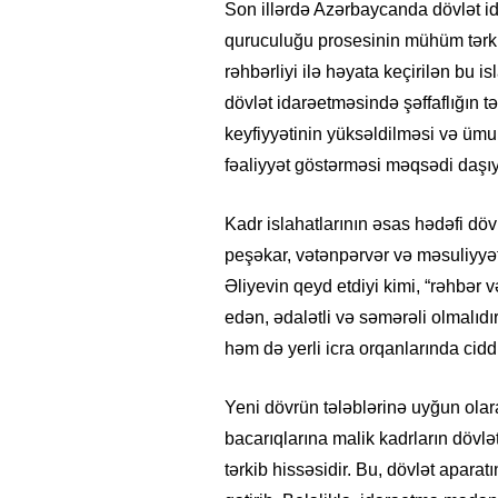
Son illərdə Azərbaycanda dövlət ida
quruculuğu prosesinin mühüm tərkib
rəhbərliyi ilə həyata keçirilən bu 
dövlət idarəetməsində şəffaflığın t
keyfiyyətinin yüksəldilməsi və ümum
fəaliyyət göstərməsi məqsədi daşıyı
Kadr islahatlarının əsas hədəfi döv
peşəkar, vətənpərvər və məsuliyyətl
Əliyevin qeyd etdiyi kimi, “rəhbər 
edən, ədalətli və səmərəli olmalıdı
həm də yerli icra orqanlarında cidd
Yeni dövrün tələblərinə uyğun olar
bacarıqlarına malik kadrların dövlə
tərkib hissəsidir. Bu, dövlət apara