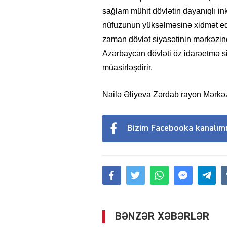
sağlam mühit dövlətin dayanıqlı i
nüfuzunun yüksəlməsinə xidmət edir.
zaman dövlət siyasətinin mərkəzind
Azərbaycan dövləti öz idarəetmə s
müasirləşdirir.
Nailə Əliyeva Zərdab rayon Mərkəz
Bizim Facebooka kanalım
BƏNZƏR XƏBƏRLƏR