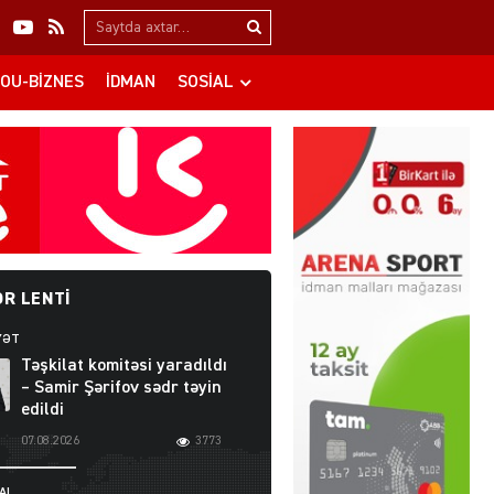
Search…
OU-BIZNES
İDMAN
SOSIAL
R LENTI
YƏT
Təşkilat komitəsi yaradıldı
– Samir Şərifov sədr təyin
edildi
07.08.2026
3773
AL