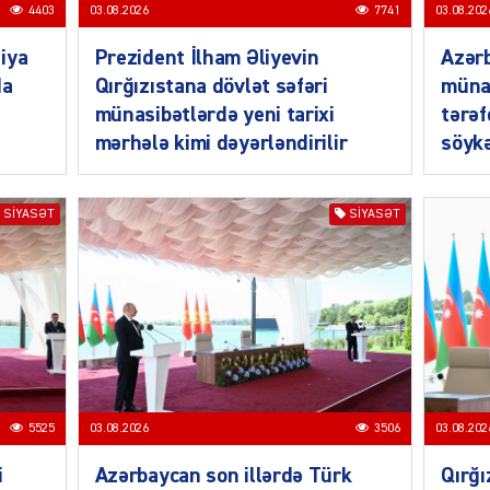
4403
03.08.2026
7741
03.08.202
iya
Prezident İlham Əliyevin
Azərb
da
Qırğızıstana dövlət səfəri
müna
münasibətlərdə yeni tarixi
tərəf
SIYAS
mərhələ kimi dəyərləndirilir
söykə
SIYASƏT
SIYASƏT
DÜNYA
CƏMIY
5525
03.08.2026
3506
03.08.202
i
Azərbaycan son illərdə Türk
Qırğı