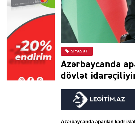
SIYASƏT
Azərbaycanda apa
dövlət idarəçiliy
Azərbaycanda aparılan kadr islah