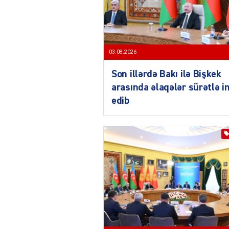
03.08.2026
Son illərdə Bakı ilə Bişkek
arasında əlaqələr sürətlə i
edib