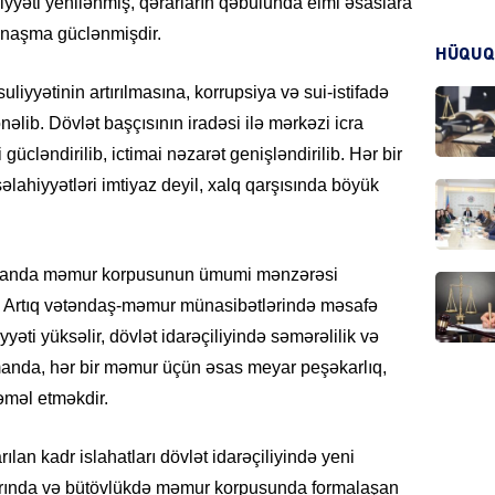
niyyəti yenilənmiş, qərarların qəbulunda elmi əsaslara
anaşma güclənmişdir.
HADIS
HÜQUQ
iyyətinin artırılmasına, korrupsiya və sui-istifadə
nəlib. Dövlət başçısının iradəsi ilə mərkəzi icra
gücləndirilib, ictimai nəzarət genişləndirilib. Hər bir
DÜNYA
səlahiyyətləri imtiyaz deyil, xalq qarşısında böyük
aycanda məmur korpusunun ümumi mənzərəsi
. Artıq vətəndaş-məmur münasibətlərində məsafə
HADIS
yəti yüksəlir, dövlət idarəçiliyində səmərəlilik və
amanda, hər bir məmur üçün əsas meyar peşəkarlıq,
 əməl etməkdir.
KRIMIN
lan kadr islahatları dövlət idarəçiliyində yeni
larında və bütövlükdə məmur korpusunda formalaşan