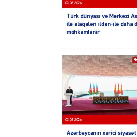
03.08.2026
Türk dünyası və Mərkəzi As
ilə əlaqələri ildən-ilə daha 
möhkəmlənir
03.08.2026
Azərbaycanın xarici siyasət