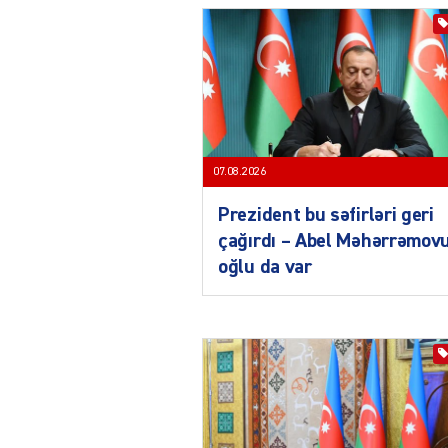
07.08.2026
Prezident bu səfirləri geri
çağırdı – Abel Məhərrəmov
oğlu da var