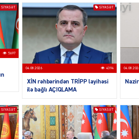
SIYASƏT
SIYASƏT
SIYAS
DÜNYA
5697
04.08.2026
4394
04.08.202
un
XİN rəhbərindən TRİPP layihəsi
Nazir
ilə bağlı AÇIQLAMA
ŞOU-B
SIYASƏT
SIYASƏT