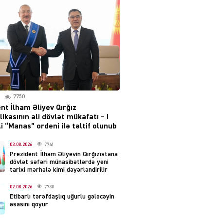
irəliləyiş var – Tramp
07.08.2026
5486
YƏT
Prezident 2 fərman
imzaladı
07.08.2026
5475
7750
 SİYASƏT
nt İlham Əliyev Qırğız
Tehran və İrəvandan
ikasının ali dövlət mükafatı – I
“Tramp yolu”na HƏMLƏ –
i “Manas” ordeni ilə təltif olunub
REAKSİYA
07.08.2026
03.08.2026
7741
5477
Prezident İlham Əliyevin Qırğızıstana
dövlət səfəri münasibətlərdə yeni
AL
tarixi mərhələ kimi dəyərləndirilir
Tərtərdəki hadisənin sirri
02.08.2026
7730
açıldı – Ər-arvadı yandırıb
Etibarlı tərəfdaşlıq uğurlu gələcəyin
evdəki pulu oğurlayıbmış
əsasını qoyur
07.08.2026
4386