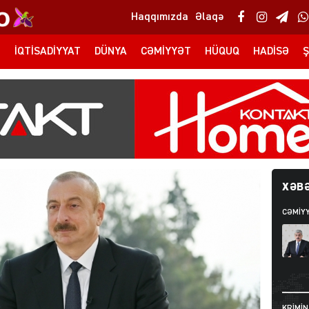
Haqqımızda
Əlaqə
T
İQTISADIYYAT
DÜNYA
CƏMIYYƏT
HÜQUQ
HADISƏ
Ş
XƏBƏ
CƏMIY
KRIMIN