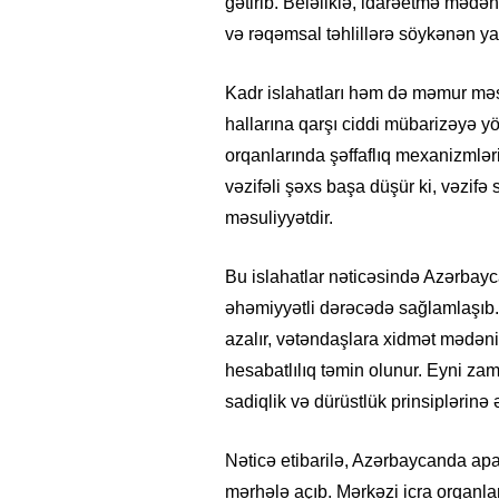
gətirib. Beləliklə, idarəetmə mədə
və rəqəmsal təhlillərə söykənən y
Kadr islahatları həm də məmur məsul
hallarına qarşı ciddi mübarizəyə yö
orqanlarında şəffaflıq mexanizmləri 
vəzifəli şəxs başa düşür ki, vəzifə 
məsuliyyətdir.
Bu islahatlar nəticəsində Azərb
əhəmiyyətli dərəcədə sağlamlaşıb
azalır, vətəndaşlara xidmət mədəniy
hesabatlılıq təmin olunur. Eyni z
sadiqlik və dürüstlük prinsiplərinə
Nəticə etibarilə, Azərbaycanda aparı
mərhələ açıb. Mərkəzi icra orqan