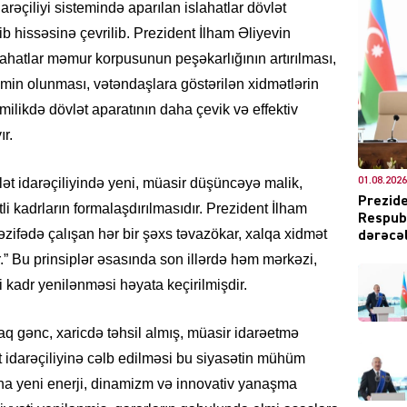
rəçiliyi sistemində aparılan islahatlar dövlət
 hissəsinə çevrilib. Prezident İlham Əliyevin
islahatlar məmur korpusunun peşəkarlığının artırılması,
CƏMIY
əmin olunması, vətəndaşlara göstərilən xidmətlərin
ilikdə dövlət aparatının daha çevik və effektiv
r.
lət idarəçiliyində yeni, müasir düşüncəyə malik,
01.08.2026
XARİCİ
Prezide
i kadrların formalaşdırılmasıdır. Prezident İlham
Respubl
vəzifədə çalışan hər bir şəxs təvazökar, xalqa xidmət
dərəcəl
r.” Bu prinsiplər əsasında son illərdə həm mərkəzi,
i kadr yenilənməsi həyata keçirilmişdir.
KRIMIN
aq gənc, xaricdə təhsil almış, müasir idarəetmə
t idarəçiliyinə cəlb edilməsi bu siyasətin mühüm
tına yeni enerji, dinamizm və innovativ yanaşma