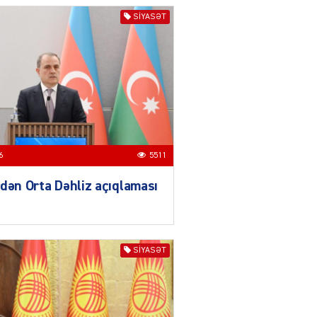
04.08.2026
4021
SIYASƏT
ƏT
XİN rəhbərindən TRİPP
layihəsi ilə bağlı AÇIQLAMA
04.08.2026
4394
Müharibə Rusiyanın belini
bükür
6
5511
04.08.2026
4010
dən Orta Dəhliz açıqlaması
IZNES
Ekranlardan uzaq qalan
məşhur aktrisanın yeni
qazanc mənbəyi ortaya
SIYASƏT
çıxdı
04.08.2026
2176