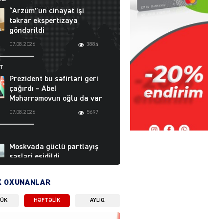
“Arzum”un cinayət işi
təkrar ekspertizaya
göndərildi
07.08.2026
3884
ƏT
Prezident bu səfirləri geri
çağırdı – Abel
Məhərrəmovun oğlu da var
07.08.2026
5697
Moskvada güclü partlayış
səsləri eşidildi
07.08.2026
5474
X OXUNANLAR
LÜK
HƏFTƏLIK
AYLIQ
Rusiya-Ukrayna
münaqişəsinin həllində