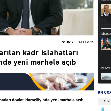
SIYAS
4517
13.11.2025
rılan kadr islahatları
ində yeni mərhələ açıb
DÜNYA
ƏN ÇO
DÜNYA
atları dövlət
idarəçiliyində yeni mərhələ açıb
GÜN