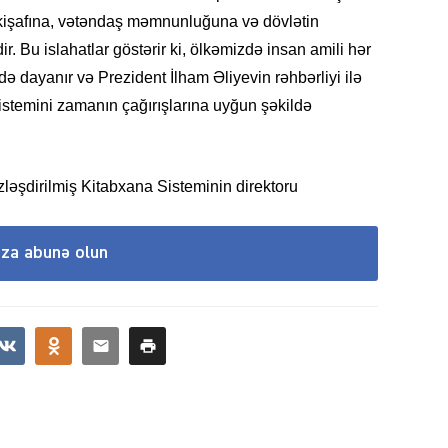
nkişafına, vətəndaş məmnunluğuna və dövlətin
 Bu islahatlar göstərir ki, ölkəmizdə insan amili hər
ə dayanır və Prezident İlham Əliyevin rəhbərliyi ilə
SOSIAL
istemini zamanın çağırışlarına uyğun şəkildə
ləşdirilmiş Kitabxana Sisteminin direktoru
KRIMIN
ıza abunə olun
CƏMIY