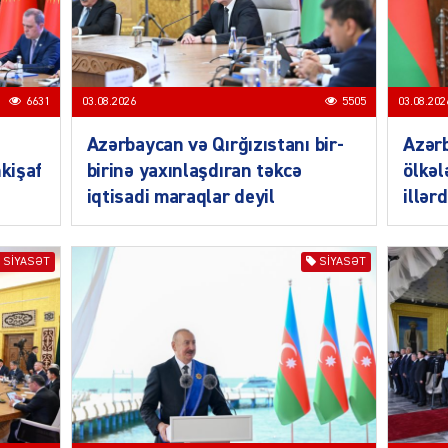
CƏMIY
6631
03.08.2026
5505
03.08.202
Azərbaycan və Qırğızıstanı bir-
Azər
CƏMIY
nkişaf
birinə yaxınlaşdıran təkcə
ölkəl
iqtisadi maraqlar deyil
illər
SIYASƏT
SIYASƏT
CƏMIY
MANŞE