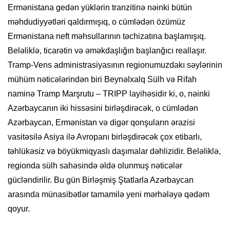
Ermənistana gedən yüklərin tranzitinə nəinki bütün
məhdudiyyətləri qaldırmışıq, o cümlədən özümüz
Ermənistana neft məhsullarının təchizatına başlamışıq.
Beləliklə, ticarətin və əməkdaşlığın başlanğıcı reallaşır.
Tramp-Vens administrasiyasının regionumuzdakı səylərinin
mühüm nəticələrindən biri Beynəlxalq Sülh və Rifah
naminə Tramp Marşrutu – TRIPP layihəsidir ki, o, nəinki
Azərbaycanın iki hissəsini birləşdirəcək, o cümlədən
Azərbaycan, Ermənistan və digər qonşuların ərazisi
vasitəsilə Asiya ilə Avropanı birləşdirəcək çox etibarlı,
təhlükəsiz və böyükmiqyaslı daşımalar dəhlizidir. Beləliklə,
regionda sülh sahəsində əldə olunmuş nəticələr
gücləndirilir. Bu gün Birləşmiş Ştatlarla Azərbaycan
arasında münasibətlər tamamilə yeni mərhələyə qədəm
qoyur.