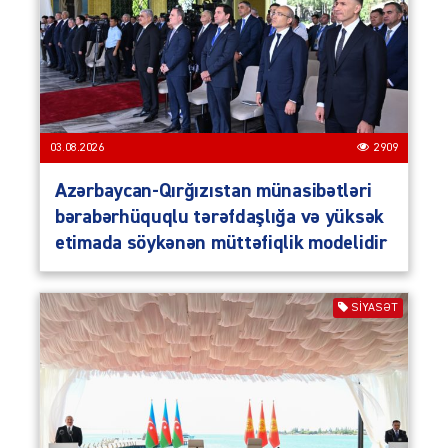
03.08.2026
2909
Azərbaycan-Qırğızıstan münasibətləri
bərabərhüquqlu tərəfdaşlığa və yüksək
etimada söykənən müttəfiqlik modelidir
SIYASƏT