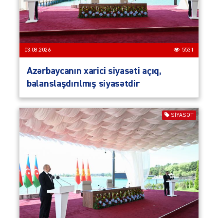
03.08.2026
5531
Azərbaycanın xarici siyasəti açıq,
balanslaşdırılmış siyasətdir
SIYASƏT