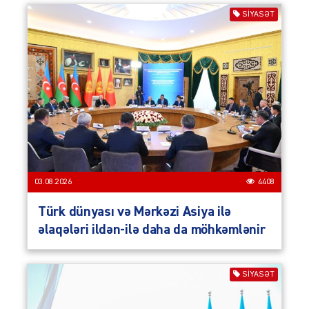
SIYASƏT
03.08.2026
4408
Türk dünyası və Mərkəzi Asiya ilə
əlaqələri ildən-ilə daha da möhkəmlənir
SIYASƏT