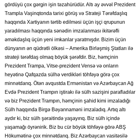
gördüyü çox gərgin işin təzahürüdür. Altı ay əvvəl Prezident
Trampla Vaşinqtonda tarixi görüş və Strateji Tərəfdaşlıq
haqqında Xartiyanın tərtib edilməsi üçün işçi qrupunun
yaradılması haqqında sənədin imzalanması ikitərəfli
əməkdaşlıq üçün yeni imkanlar yaratmışdır. Bizim üçün
dünyanın ən qüdrətli ölkəsi – Amerika Birləşmiş Ştatları ilə
strateji tərəfdaş olmaq böyük şərəfdir. Biz, həmçinin
Prezident Trampa, Vitse-prezident Vensə və onların
heyətinə Qafqazda sülhə verdikləri töhfəyə görə çox
minnətdarıq. Ötən avqustda Ermənistan və Azərbaycan Ağ
Evdə Prezident Trampın iştirakı ilə sülh sazişini parafladılar
və biz Prezident Trampın, həmçinin şahid kimi imzaladığı
Sülh haqqında Birgə Bəyannaməni imzaladıq. Artıq altı
aydır ki, biz sülh şəraitində yaşayırıq. Biz sülh içində
yaşamağı öyrənirik. Biz bu cür böyük töhfəyə görə ABŞ
Hökumətinə çox minnətdarıq. Biz Azərbaycan vasitəsilə