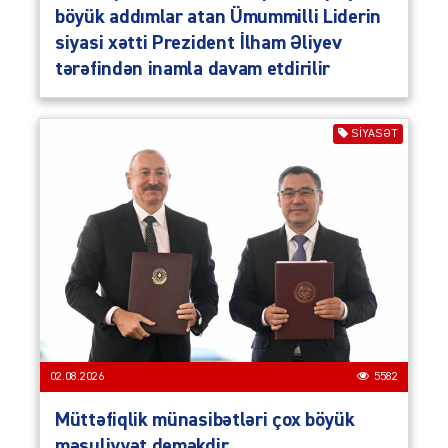
böyük addımlar atan Ümummilli Liderin
siyasi xətti Prezident İlham Əliyev
tərəfindən inamla davam etdirilir
SIYASƏT
02.08.2026
5582
Müttəfiqlik münasibətləri çox böyük
məsuliyyət deməkdir