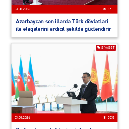
03.08.2026
3511
Azərbaycan son illərdə Türk dövlətləri
ilə əlaqələrini ardıcıl şəkildə gücləndirir
SIYASƏT
03.08.2026
5538