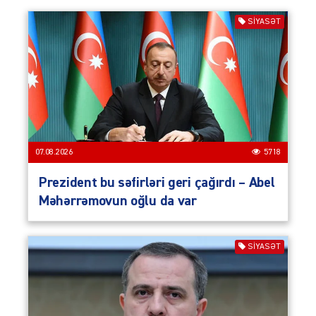
SIYASƏT
07.08.2026
5718
Prezident bu səfirləri geri çağırdı – Abel
Məhərrəmovun oğlu da var
SIYASƏT