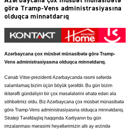
Azərbaycana çox müsbət münasibətə
görə Tramp-Vens administrasiyasına
olduqca minnətdarıq
Azərbaycana çox müsbət münasibətə görə Tramp-
Vens administrasiyasına olduqca minnətdarıq.
Cənab Vitse-prezidenti Azərbaycanda rəsmi səfərdə
salamlamaq bizim üçün böyük şərəfdir. Bu gün bizim
ikitərəfli gündəliyin bir çox məsələlərini əhatə edən əla
söhbətimiz oldu. Biz Azərbaycana çox müsbət münasibətə
görə Tramp-Vens administrasiyasına olduqca minnətdarıq.
Strateji Tərəfdaşlıq haqqında Xartiyanın bu gün
imzalanması mərasimi heyətlərimizin altı ay ərzində