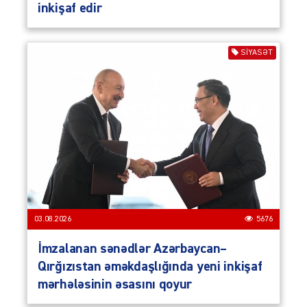
inkişaf edir
SIYASƏT
03.08.2026
5676
İmzalanan sənədlər Azərbaycan–
Qırğızıstan əməkdaşlığında yeni inkişaf
mərhələsinin əsasını qoyur