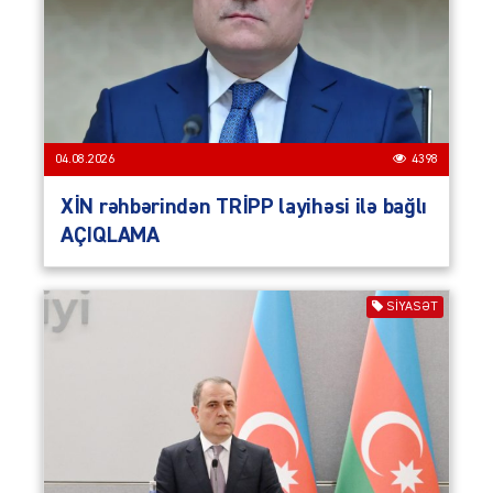
04.08.2026
4398
XİN rəhbərindən TRİPP layihəsi ilə bağlı
AÇIQLAMA
SIYASƏT