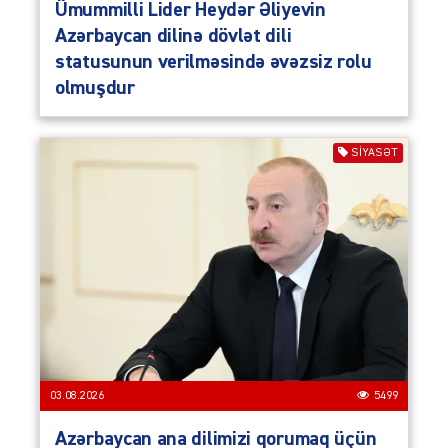
Ümummilli Lider Heydər Əliyevin
Azərbaycan dilinə dövlət dili
statusunun verilməsində əvəzsiz rolu
olmuşdur
SIYASƏT
03.08.2026
5499
Azərbaycan ana dilimizi qorumaq üçün