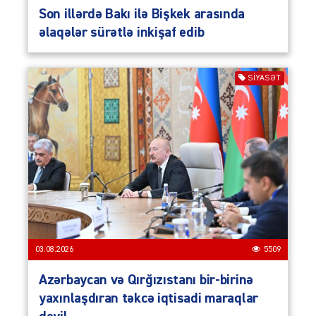
Son illərdə Bakı ilə Bişkek arasında
əlaqələr sürətlə inkişaf edib
SIYASƏT
03.08.2026
5509
Azərbaycan və Qırğızıstanı bir-birinə
yaxınlaşdıran təkcə iqtisadi maraqlar