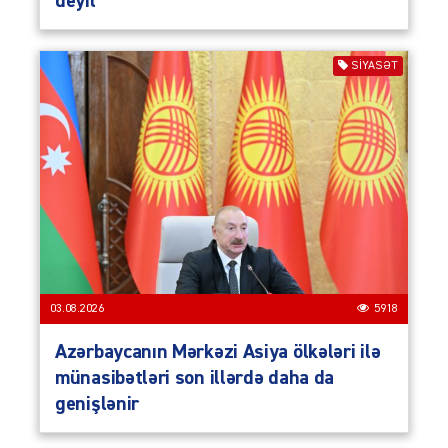
deyil
SIYASƏT
03.08.2026
5918
Azərbaycanın Mərkəzi Asiya ölkələri ilə
münasibətləri son illərdə daha da
genişlənir