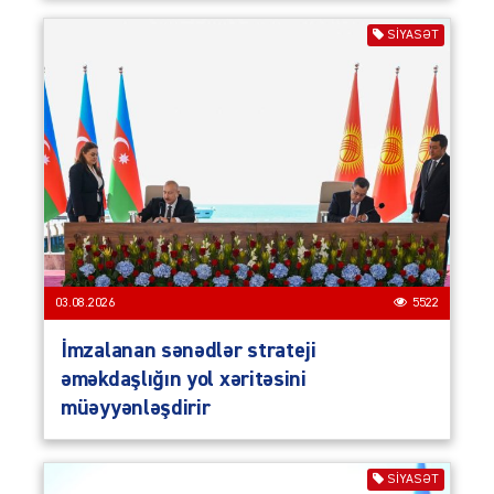
SIYASƏT
03.08.2026
5522
İmzalanan sənədlər strateji
əməkdaşlığın yol xəritəsini
müəyyənləşdirir
SIYASƏT