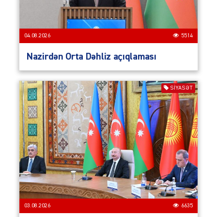
04.08.2026
5514
Nazirdən Orta Dəhliz açıqlaması
SIYASƏT
03.08.2026
6635