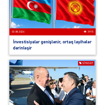
03.08.2026
3915
İnvestisiyalar genişlənir, ortaq layihələr
dərinləşir
SIYASƏT