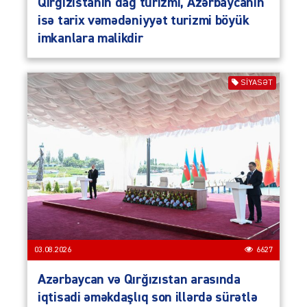
Qırğızıstanın dağ turizmi, Azərbaycanın
isə tarix vəmədəniyyət turizmi böyük
imkanlara malikdir
SIYASƏT
03.08.2026
6627
Azərbaycan və Qırğızıstan arasında
iqtisadi əməkdaşlıq son illərdə sürətlə