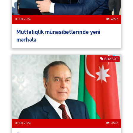
03.08.2026
4925
Müttəfiqlik münasibətlərində yeni
mərhələ
SIYASƏT
03.08.2026
3522