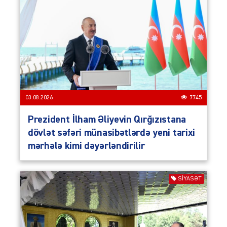
03.08.2026
7745
Prezident İlham Əliyevin Qırğızıstana
dövlət səfəri münasibətlərdə yeni tarixi
mərhələ kimi dəyərləndirilir
SIYASƏT