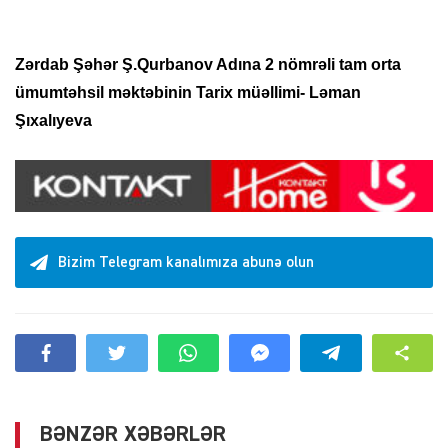
Zərdab Şəhər Ş.Qurbanov Adına 2 nömrəli tam orta
ümumtəhsil məktəbinin Tarix müəllimi- Ləman
Şıxalıyeva
Bizim Telegram kanalımıza abunə olun
BƏNZƏR XƏBƏRLƏR