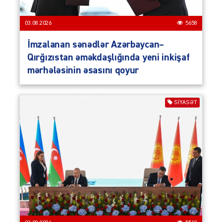
03.08.2026
5658
İmzalanan sənədlər Azərbaycan–
Qırğızıstan əməkdaşlığında yeni inkişaf
mərhələsinin əsasını qoyur
SIYASƏT