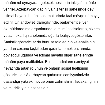
mühüm rol oynayaraq gələcək nəsillərin inkişafına töhfə
verirlər. Azərbaycan qadını yalnız təhsil sahəsində deyil,
ictimai həyatın bütün istiqamətlərində fəal mövqe nümayiş
etdirir. Onlar dövlət idarəçiliyində, parlamentdə, yerli
özünüidarəetmə orqanlarında, elmi müəssisələrdə, biznes
və sahibkarlıq sahələrində uğurla fəaliyyət göstərirlər.
Statistik göstəricilər də bunu təsdiq edir: ölkə əhalisinin
yarıdan çoxunu təşkil edən qadınlar əmək bazarında,
dövlət qulluğunda və ictimai həyatın digər sahələrində
mühüm paya malikdirlər. Bu isə qadınların cəmiyyət
həyatında artan rolunun və onların sosial fəallığının
göstəricisidir. Azərbaycan qadınının cəmiyyətimizdə
qazandığı yüksək mövqe onun zəhmətinin, fədakarlığının
və müdrikliyinin nəticəsidir.