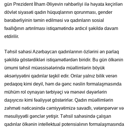
gün Prezident İlham Əliyevin rəhbərliyi ilə həyata keçirilən
dövlət siyasəti qadın hüquqlarının qorunması, gender
bərabərliyinin təmin edilməsi və qadınların sosial
fəallığının artırılması istiqamətində ardıcıl şəkildə davam
etdirilir.
Təhsil sahəsi Azərbaycan qadınlarının özlərini ən parlaq
şəkildə göstərdikləri istiqamətlərdən biridir. Bu gün ölkənin
ümumi təhsil müəssisələrində müəllimlərin böyük
əksəriyyətini qadınlar təşkil edir. Onlar yalnız bilik verən
pedaqoq kimi deyil, həm də gənc nəslin formalaşmasında
mühüm rol oynayan tərbiyəçi və mənəvi dəyərlərin
daşıyıcısı kimi fəaliyyət göstərirlər. Qadın müəllimlərin
zəhməti nəticəsində cəmiyyətimizə savadlı, vətənpərvər və
məsuliyyətli gənclər yetişir. Təhsil sahəsində çalışan
qadınlar ölkənin intellektual potensialının formalaşmasında