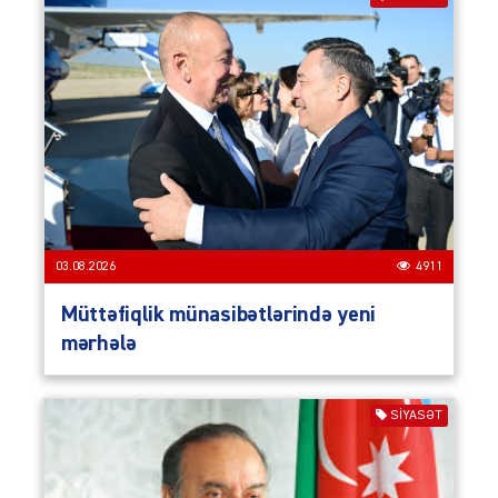
03.08.2026
4911
Müttəfiqlik münasibətlərində yeni
mərhələ
SIYASƏT