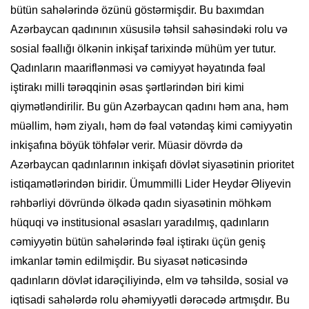
bütün sahələrində özünü göstərmişdir. Bu baxımdan
Azərbaycan qadınının xüsusilə təhsil sahəsindəki rolu və
sosial fəallığı ölkənin inkişaf tarixində mühüm yer tutur.
Qadınların maariflənməsi və cəmiyyət həyatında fəal
iştirakı milli tərəqqinin əsas şərtlərindən biri kimi
qiymətləndirilir. Bu gün Azərbaycan qadını həm ana, həm
müəllim, həm ziyalı, həm də fəal vətəndaş kimi cəmiyyətin
inkişafına böyük töhfələr verir. Müasir dövrdə də
Azərbaycan qadınlarının inkişafı dövlət siyasətinin prioritet
istiqamətlərindən biridir. Ümummilli Lider Heydər Əliyevin
rəhbərliyi dövründə ölkədə qadın siyasətinin möhkəm
hüquqi və institusional əsasları yaradılmış, qadınların
cəmiyyətin bütün sahələrində fəal iştirakı üçün geniş
imkanlar təmin edilmişdir. Bu siyasət nəticəsində
qadınların dövlət idarəçiliyində, elm və təhsildə, sosial və
iqtisadi sahələrdə rolu əhəmiyyətli dərəcədə artmışdır. Bu