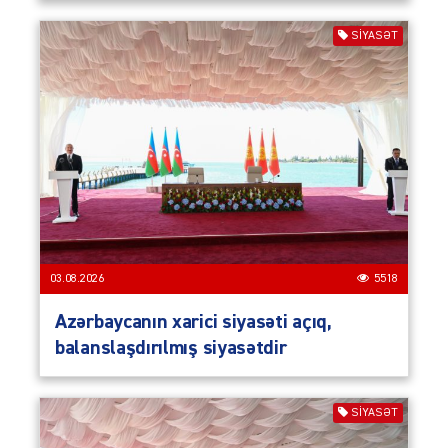
SIYASƏT
03.08.2026
5518
Azərbaycanın xarici siyasəti açıq,
balanslaşdırılmış siyasətdir
SIYASƏT