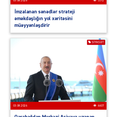
03.08.2026
5512
İmzalanan sənədlər strateji
əməkdaşlığın yol xəritəsini
müəyyənləşdirir
SIYASƏT
03.08.2026
6607
Qarabağdan Mərkəzi Asiyaya uzanan