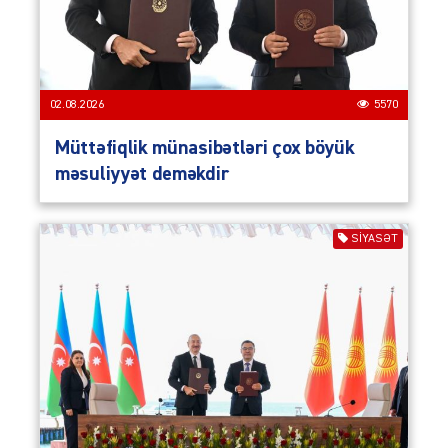
02.08.2026
5570
Müttəfiqlik münasibətləri çox böyük
məsuliyyət deməkdir
SIYASƏT