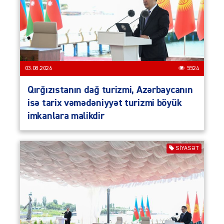
03.08.2026
5524
Qırğızıstanın dağ turizmi, Azərbaycanın
isə tarix vəmədəniyyət turizmi böyük
imkanlara malikdir
SIYASƏT