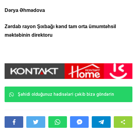
Dərya Əhmədova
Zərdab rayon Şıxbağı kənd tam orta ümumtəhsil
məktəbinin direktoru
Şahidi olduğunuz hadisələri çəkib bizə göndərin