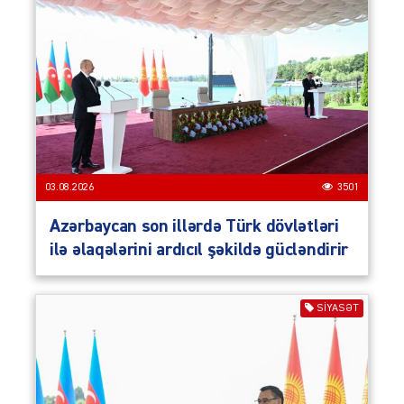
03.08.2026
3501
Azərbaycan son illərdə Türk dövlətləri
ilə əlaqələrini ardıcıl şəkildə gücləndirir
SIYASƏT