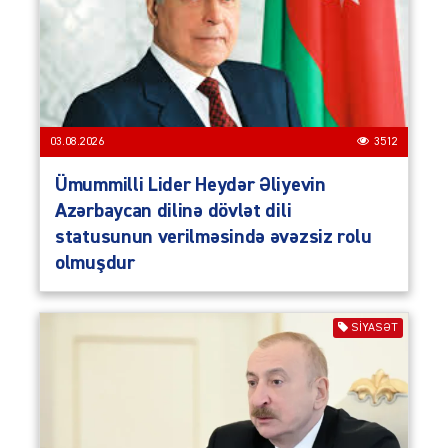
03.08.2026
3512
Ümummilli Lider Heydər Əliyevin
Azərbaycan dilinə dövlət dili
statusunun verilməsində əvəzsiz rolu
olmuşdur
SIYASƏT