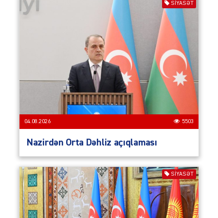
SIYASƏT
04.08.2026
5503
Nazirdən Orta Dəhliz açıqlaması
SIYASƏT