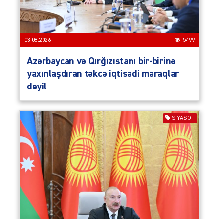
03.08.2026
5499
Azərbaycan və Qırğızıstanı bir-birinə
yaxınlaşdıran təkcə iqtisadi maraqlar
deyil
SIYASƏT