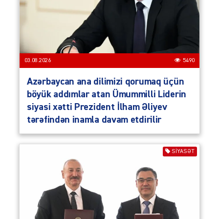
03.08.2026
5490
Azərbaycan ana dilimizi qorumaq üçün
böyük addımlar atan Ümummilli Liderin
siyasi xətti Prezident İlham Əliyev
tərəfindən inamla davam etdirilir
SIYASƏT