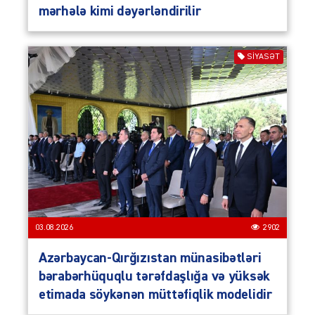
mərhələ kimi dəyərləndirilir
SIYASƏT
03.08.2026
2902
Azərbaycan-Qırğızıstan münasibətləri
bərabərhüquqlu tərəfdaşlığa və yüksək
etimada söykənən müttəfiqlik modelidir