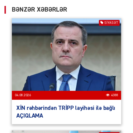
BƏNZƏR XƏBƏRLƏR
SIYASƏT
04.08.2026
4388
XİN rəhbərindən TRİPP layihəsi ilə bağlı
AÇIQLAMA