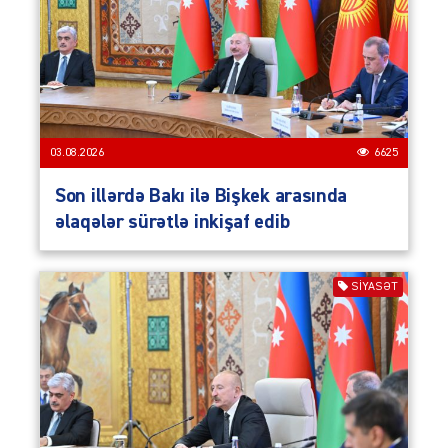
03.08.2026
6625
Son illərdə Bakı ilə Bişkek arasında
əlaqələr sürətlə inkişaf edib
SIYASƏT