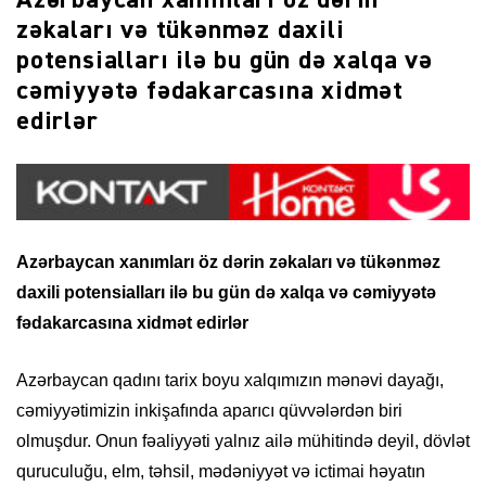
Azərbaycan xanımları öz dərin
zəkaları və tükənməz daxili
potensialları ilə bu gün də xalqa və
cəmiyyətə fədakarcasına xidmət
edirlər
Azərbaycan xanımları öz dərin zəkaları və tükənməz
daxili potensialları ilə bu gün də xalqa və cəmiyyətə
fədakarcasına xidmət edirlər
Azərbaycan qadını tarix boyu xalqımızın mənəvi dayağı,
cəmiyyətimizin inkişafında aparıcı qüvvələrdən biri
olmuşdur. Onun fəaliyyəti yalnız ailə mühitində deyil, dövlət
quruculuğu, elm, təhsil, mədəniyyət və ictimai həyatın