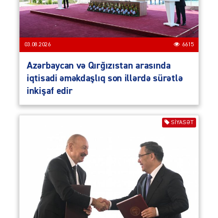
03.08.2026
6615
Azərbaycan və Qırğızıstan arasında
iqtisadi əməkdaşlıq son illərdə sürətlə
inkişaf edir
SIYASƏT