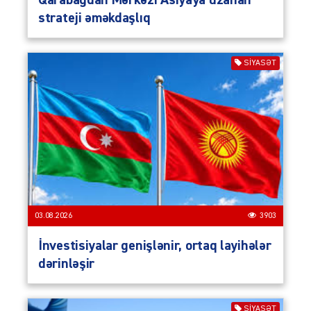
strateji əməkdaşlıq
SIYASƏT
03.08.2026
3903
İnvestisiyalar genişlənir, ortaq layihələr
dərinləşir
SIYASƏT