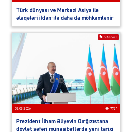
Türk dünyası və Mərkəzi Asiya ilə
əlaqələri ildən-ilə daha da möhkəmlənir
SIYASƏT
03.08.2026
7734
Prezident İlham Əliyevin Qırğızıstana
dövlət səfəri münasibətlərdə yeni tarixi