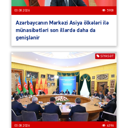
03.08.2026
5908
Azərbaycanın Mərkəzi Asiya ölkələri ilə
münasibətləri son illərdə daha da
genişlənir
SIYASƏT
03.08.2026
4396