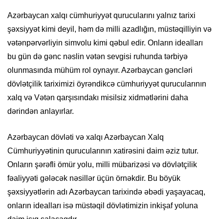
Azərbaycan xalqı cümhuriyyət qurucularını yalnız tarixi
şəxsiyyət kimi deyil, həm də milli azadlığın, müstəqilliyin və
vətənpərvərliyin simvolu kimi qəbul edir. Onların idealları
bu gün də gənc nəslin vətən sevgisi ruhunda tərbiyə
olunmasında mühüm rol oynayır. Azərbaycan gəncləri
dövlətçilik tariximizi öyrəndikcə cümhuriyyət qurucularının
xalq və Vətən qarşısındakı misilsiz xidmətlərini daha
dərindən anlayırlar.
Azərbaycan dövləti və xalqı Azərbaycan Xalq
Cümhuriyyətinin qurucularının xatirəsini daim əziz tutur.
Onların şərəfli ömür yolu, milli mübarizəsi və dövlətçilik
fəaliyyəti gələcək nəsillər üçün örnəkdir. Bu böyük
şəxsiyyətlərin adı Azərbaycan tarixində əbədi yaşayacaq,
onların idealları isə müstəqil dövlətimizin inkişaf yoluna