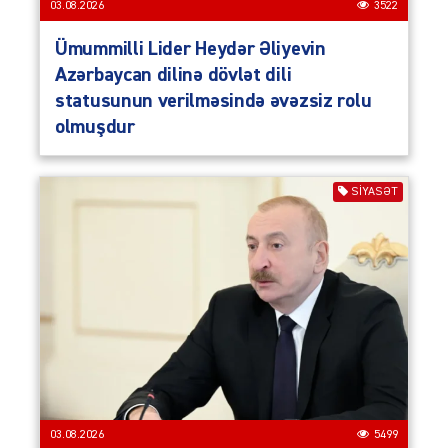
03.08.2026
3522
Ümummilli Lider Heydər Əliyevin
Azərbaycan dilinə dövlət dili
statusunun verilməsində əvəzsiz rolu
olmuşdur
SIYASƏT
03.08.2026
5499