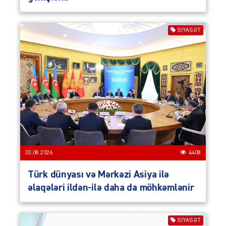
SIYASƏT
03.08.2026
4408
Türk dünyası və Mərkəzi Asiya ilə
əlaqələri ildən-ilə daha da möhkəmlənir
SIYASƏT