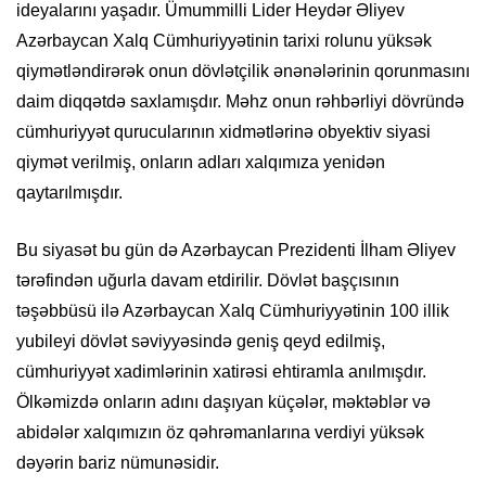
ideyalarını yaşadır. Ümummilli Lider Heydər Əliyev
Azərbaycan Xalq Cümhuriyyətinin tarixi rolunu yüksək
qiymətləndirərək onun dövlətçilik ənənələrinin qorunmasını
daim diqqətdə saxlamışdır. Məhz onun rəhbərliyi dövründə
cümhuriyyət qurucularının xidmətlərinə obyektiv siyasi
qiymət verilmiş, onların adları xalqımıza yenidən
qaytarılmışdır.
Bu siyasət bu gün də Azərbaycan Prezidenti İlham Əliyev
tərəfindən uğurla davam etdirilir. Dövlət başçısının
təşəbbüsü ilə Azərbaycan Xalq Cümhuriyyətinin 100 illik
yubileyi dövlət səviyyəsində geniş qeyd edilmiş,
cümhuriyyət xadimlərinin xatirəsi ehtiramla anılmışdır.
Ölkəmizdə onların adını daşıyan küçələr, məktəblər və
abidələr xalqımızın öz qəhrəmanlarına verdiyi yüksək
dəyərin bariz nümunəsidir.