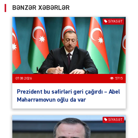
BƏNZƏR XƏBƏRLƏR
SIYASƏT
07.08.2026
5715
Prezident bu səfirləri geri çağırdı – Abel
Məhərrəmovun oğlu da var
SIYASƏT