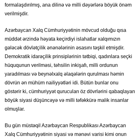
formalaşdırılmış, ana dilinə və milli dəyərlərə böyük önəm
verilmişdir.
Azərbaycan Xalq Cümhuriyyətinin mövcud olduğu qısa
müddət ərzində həyata keçirdiyi islahatlar xalqımızın
gələcək dövlətçilik ənənələrinin əsasını təşkil etmişdir.
Demokratik idarəçilik prinsiplərinin tətbiqi, qadınlara seçki
hüququnun verilməsi, təhsilin inkişafı, milli ordunun
yaradılması və beynəlxalq əlaqələrin qurulması həmin
dövrün ən mühüm nailiyyətləri idi. Bütün bunlar onu
göstərir ki, cümhuriyyət qurucuları öz dövrlərini qabaqlayan
böyük siyasi düşüncəyə və milli təfəkkürə malik insanlar
olmuşlar.
Bu gün müstəqil Azərbaycan Respublikası Azərbaycan
Xalq Cümhuriyyətinin siyasi və mənəvi varisi kimi onun