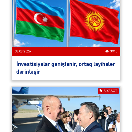
03.08.2026
3915
İnvestisiyalar genişlənir, ortaq layihələr
dərinləşir
SIYASƏT