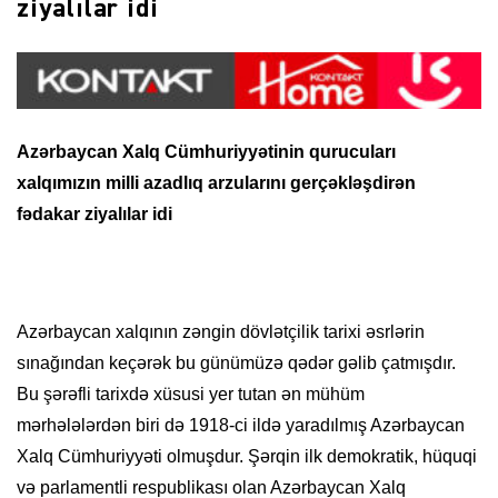
ziyalılar idi
Azərbaycan Xalq Cümhuriyyətinin qurucuları
xalqımızın milli azadlıq arzularını gerçəkləşdirən
fədakar ziyalılar idi
Azərbaycan xalqının zəngin dövlətçilik tarixi əsrlərin
sınağından keçərək bu günümüzə qədər gəlib çatmışdır.
Bu şərəfli tarixdə xüsusi yer tutan ən mühüm
mərhələlərdən biri də 1918-ci ildə yaradılmış Azərbaycan
Xalq Cümhuriyyəti olmuşdur. Şərqin ilk demokratik, hüquqi
və parlamentli respublikası olan Azərbaycan Xalq