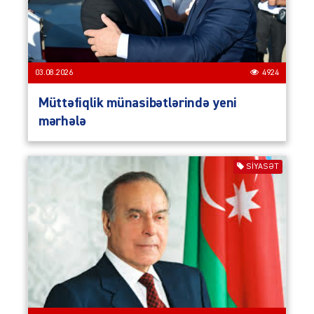
03.08.2026
4924
Müttəfiqlik münasibətlərində yeni
mərhələ
SIYASƏT