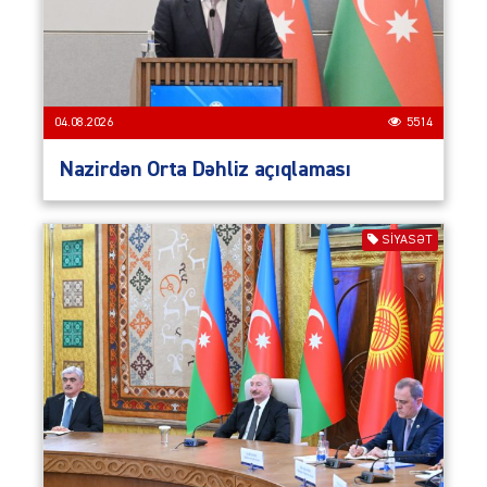
04.08.2026
5514
Nazirdən Orta Dəhliz açıqlaması
SIYASƏT