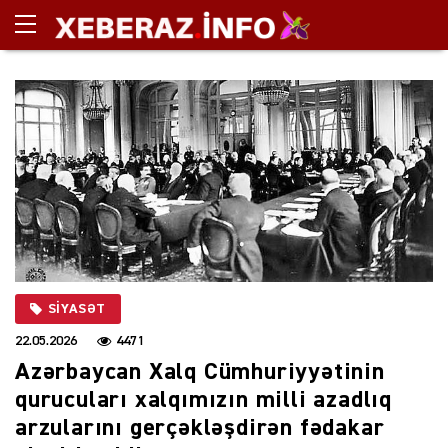
SIYASƏT
22.05.2026
4471
Azərbaycan Xalq Cümhuriyyətinin
qurucuları xalqımızın milli azadlıq
arzularını gerçəkləşdirən fədakar