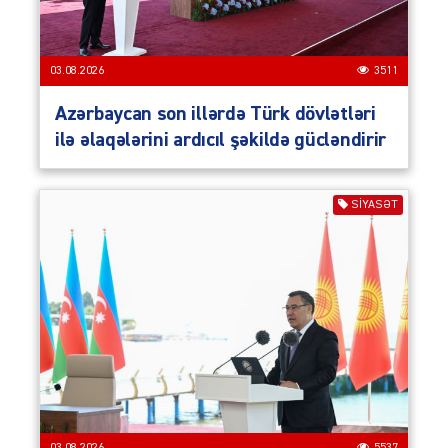
03.08.2026
3511
Azərbaycan son illərdə Türk dövlətləri
ilə əlaqələrini ardıcıl şəkildə gücləndirir
SIYASƏT