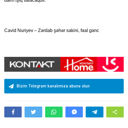
daim işıq salacaqdır.
Cavid Nuriyev – Zərdab şəhər sakini, fəal gənc
Bizim Telegram kanalımıza abunə olun