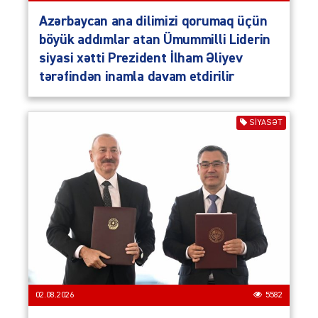
Azərbaycan ana dilimizi qorumaq üçün
böyük addımlar atan Ümummilli Liderin
siyasi xətti Prezident İlham Əliyev
tərəfindən inamla davam etdirilir
SIYASƏT
02.08.2026
5582