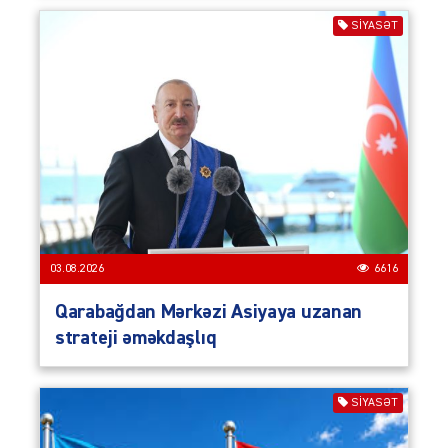
SIYASƏT
03.08.2026
6616
Qarabağdan Mərkəzi Asiyaya uzanan
strateji əməkdaşlıq
SIYASƏT