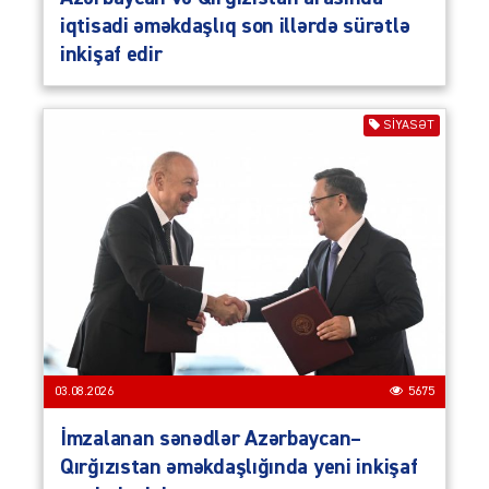
iqtisadi əməkdaşlıq son illərdə sürətlə
inkişaf edir
SIYASƏT
03.08.2026
5675
İmzalanan sənədlər Azərbaycan–
Qırğızıstan əməkdaşlığında yeni inkişaf