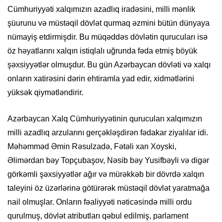
Cümhuriyyəti xalqımızın azadlıq iradəsini, milli mənlik
şüurunu və müstəqil dövlət qurmaq əzmini bütün dünyaya
nümayiş etdirmişdir. Bu müqəddəs dövlətin qurucuları isə
öz həyatlarını xalqın istiqlalı uğrunda fəda etmiş böyük
şəxsiyyətlər olmuşdur. Bu gün Azərbaycan dövləti və xalqı
onların xatirəsini dərin ehtiramla yad edir, xidmətlərini
yüksək qiymətləndirir.
Azərbaycan Xalq Cümhuriyyətinin qurucuları xalqımızın
milli azadlıq arzularını gerçəkləşdirən fədakar ziyalılar idi.
Məhəmməd Əmin Rəsulzadə, Fətəli xan Xoyski,
Əlimərdan bəy Topçubaşov, Nəsib bəy Yusifbəyli və digər
görkəmli şəxsiyyətlər ağır və mürəkkəb bir dövrdə xalqın
taleyini öz üzərlərinə götürərək müstəqil dövlət yaratmağa
nail olmuşlar. Onların fəaliyyəti nəticəsində milli ordu
qurulmuş, dövlət atributları qəbul edilmiş, parlament