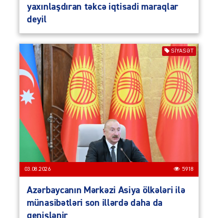
yaxınlaşdıran təkcə iqtisadi maraqlar
deyil
SIYASƏT
03.08.2026
5918
Azərbaycanın Mərkəzi Asiya ölkələri ilə
münasibətləri son illərdə daha da
genişlənir