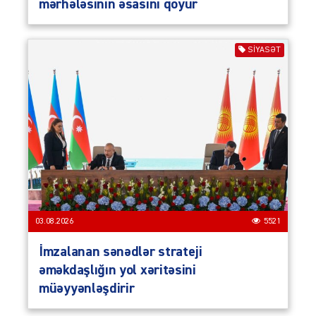
mərhələsinin əsasını qoyur
SIYASƏT
03.08.2026
5521
İmzalanan sənədlər strateji
əməkdaşlığın yol xəritəsini
müəyyənləşdirir