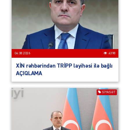
04.08.2026
4398
XİN rəhbərindən TRİPP layihəsi ilə bağlı
AÇIQLAMA
SIYASƏT