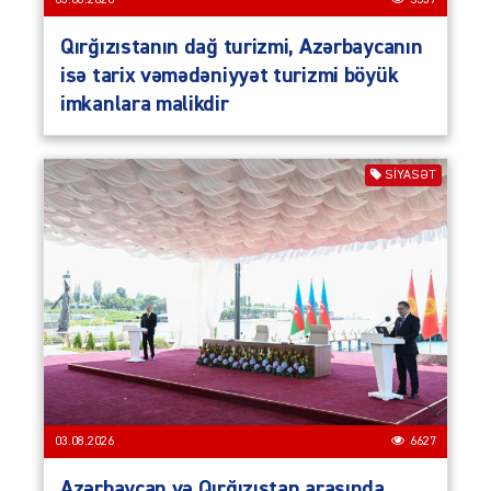
03.08.2026
5537
Qırğızıstanın dağ turizmi, Azərbaycanın
isə tarix vəmədəniyyət turizmi böyük
imkanlara malikdir
SIYASƏT
03.08.2026
6627
Azərbaycan və Qırğızıstan arasında