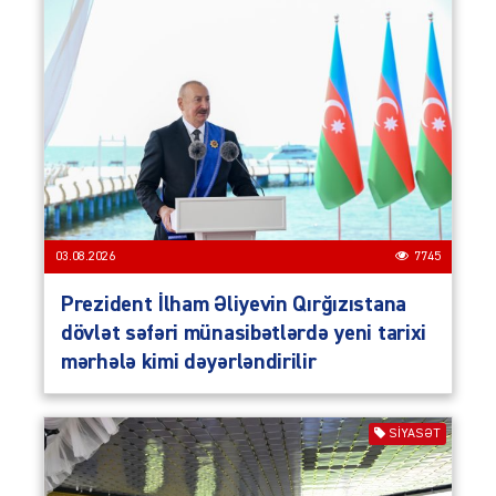
03.08.2026
7745
Prezident İlham Əliyevin Qırğızıstana
dövlət səfəri münasibətlərdə yeni tarixi
mərhələ kimi dəyərləndirilir
SIYASƏT