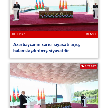
03.08.2026
5531
Azərbaycanın xarici siyasəti açıq,
balanslaşdırılmış siyasətdir
SIYASƏT