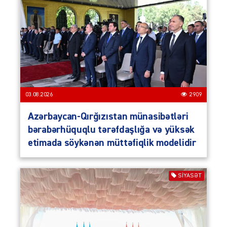
03.08.2026
2909
Azərbaycan-Qırğızıstan münasibətləri
bərabərhüquqlu tərəfdaşlığa və yüksək
etimada söykənən müttəfiqlik modelidir
SIYASƏT