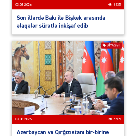
03.08.2026
6635
Son illərdə Bakı ilə Bişkek arasında
əlaqələr sürətlə inkişaf edib
SIYASƏT
03.08.2026
5509
Azərbaycan və Qırğızıstanı bir-birinə