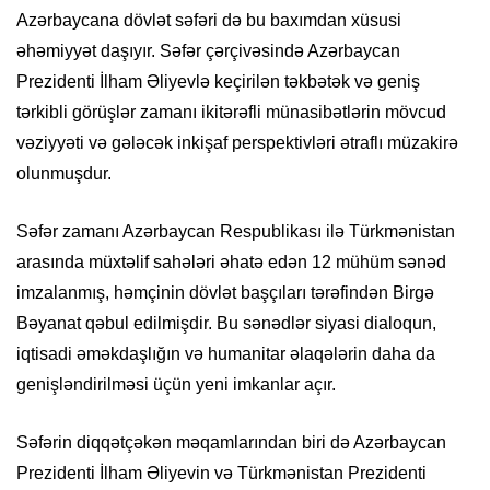
Azərbaycana dövlət səfəri də bu baxımdan xüsusi
əhəmiyyət daşıyır. Səfər çərçivəsində Azərbaycan
Prezidenti İlham Əliyevlə keçirilən təkbətək və geniş
tərkibli görüşlər zamanı ikitərəfli münasibətlərin mövcud
vəziyyəti və gələcək inkişaf perspektivləri ətraflı müzakirə
olunmuşdur.
Səfər zamanı Azərbaycan Respublikası ilə Türkmənistan
arasında müxtəlif sahələri əhatə edən 12 mühüm sənəd
imzalanmış, həmçinin dövlət başçıları tərəfindən Birgə
Bəyanat qəbul edilmişdir. Bu sənədlər siyasi dialoqun,
iqtisadi əməkdaşlığın və humanitar əlaqələrin daha da
genişləndirilməsi üçün yeni imkanlar açır.
Səfərin diqqətçəkən məqamlarından biri də Azərbaycan
Prezidenti İlham Əliyevin və Türkmənistan Prezidenti