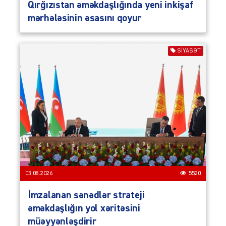
Qırğızıstan əməkdaşlığında yeni inkişaf
mərhələsinin əsasını qoyur
SIYASƏT
03.08.2026
5520
İmzalanan sənədlər strateji
əməkdaşlığın yol xəritəsini
müəyyənləşdirir