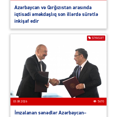
Azərbaycan və Qırğızıstan arasında
iqtisadi əməkdaşlıq son illərdə sürətlə
inkişaf edir
SIYASƏT
03.08.2026
5670
İmzalanan sənədlər Azərbaycan–