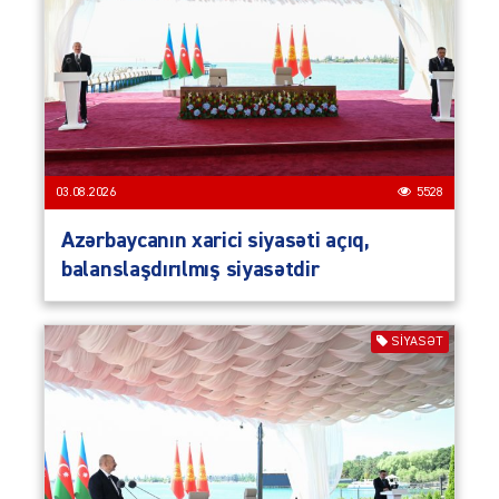
03.08.2026
5528
Azərbaycanın xarici siyasəti açıq,
balanslaşdırılmış siyasətdir
SIYASƏT