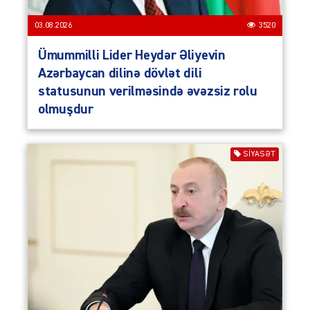
03.08.2026
3520
Ümummilli Lider Heydər Əliyevin
Azərbaycan dilinə dövlət dili
statusunun verilməsində əvəzsiz rolu
olmuşdur
SIYASƏT