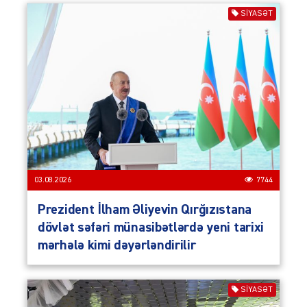
SIYASƏT
03.08.2026
7744
Prezident İlham Əliyevin Qırğızıstana
dövlət səfəri münasibətlərdə yeni tarixi
mərhələ kimi dəyərləndirilir
SIYASƏT