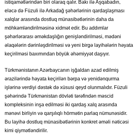
istiqamətlərindən biri olaraq qalır. Bakı ilə Aşqabadın,
eləcə də Füzuli ilə Arkadağ şəhərlərinin qardaşlaşması
xalqlar arasında dostluq münasibətlərinin daha da
möhkəmləndirilməsinə xidmət edir. Bu addımlar
şəhərlərarası əməkdaşlığın genişləndirilməsi, mədəni
əlaqələrin dərinləşdirilməsi və yeni birgə layihələrin həyata
keçirilməsi baxımından böyük əhəmiyyət daşıyır.
Türkmənistanın Azərbaycanın işğaldan azad edilmiş
ərazilərində həyata keçirilən bərpa və yenidənqurma
işlərinə verdiyi dəstək də xüsusi qeyd olunmalıdır. Füzuli
şəhərində Türkmənistan dövləti tərəfindən məscid
kompleksinin inşa edilməsi iki qardaş xalq arasında
mənəvi birliyin və qarşılıqlı hörmətin parlaq nümunəsidir.
Bu layihə dostluq münasibətlərinin konkret əməli nəticəsi
kimi qiymətləndirilir.