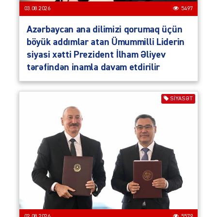
03.08.2026
5497
Azərbaycan ana dilimizi qorumaq üçün
böyük addımlar atan Ümummilli Liderin
siyasi xətti Prezident İlham Əliyev
tərəfindən inamla davam etdirilir
SIYASƏT
02.08.2026
5579