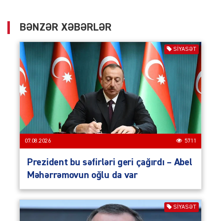
BƏNZƏR XƏBƏRLƏR
SIYASƏT
07.08.2026
5711
Prezident bu səfirləri geri çağırdı – Abel
Məhərrəmovun oğlu da var
SIYASƏT