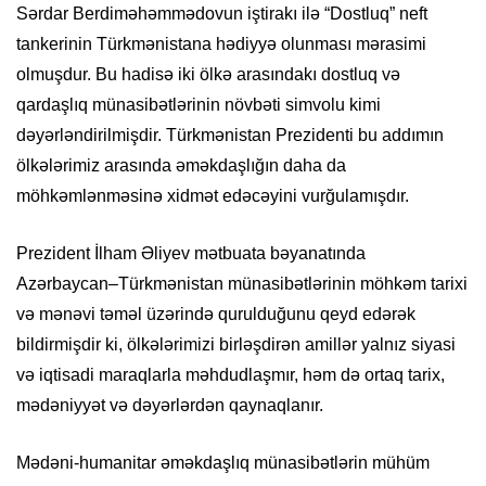
Sərdar Berdiməhəmmədovun iştirakı ilə “Dostluq” neft
tankerinin Türkmənistana hədiyyə olunması mərasimi
olmuşdur. Bu hadisə iki ölkə arasındakı dostluq və
qardaşlıq münasibətlərinin növbəti simvolu kimi
dəyərləndirilmişdir. Türkmənistan Prezidenti bu addımın
ölkələrimiz arasında əməkdaşlığın daha da
möhkəmlənməsinə xidmət edəcəyini vurğulamışdır.
Prezident İlham Əliyev mətbuata bəyanatında
Azərbaycan–Türkmənistan münasibətlərinin möhkəm tarixi
və mənəvi təməl üzərində qurulduğunu qeyd edərək
bildirmişdir ki, ölkələrimizi birləşdirən amillər yalnız siyasi
və iqtisadi maraqlarla məhdudlaşmır, həm də ortaq tarix,
mədəniyyət və dəyərlərdən qaynaqlanır.
Mədəni-humanitar əməkdaşlıq münasibətlərin mühüm