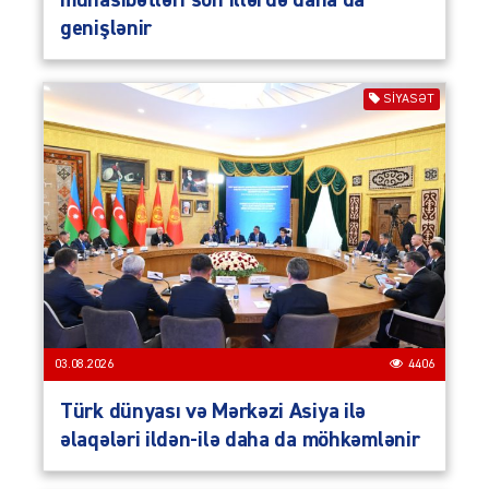
genişlənir
SIYASƏT
03.08.2026
4406
Türk dünyası və Mərkəzi Asiya ilə
əlaqələri ildən-ilə daha da möhkəmlənir