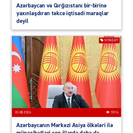
Azərbaycan və Qırğızıstanı bir-birinə
yaxınlaşdıran təkcə iqtisadi maraqlar
deyil
SIYASƏT
03.08.2026
5916
Azərbaycanın Mərkəzi Asiya ölkələri ilə
münasibətləri son illərdə daha da