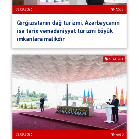
03.08.2026
5533
Qırğızıstanın dağ turizmi, Azərbaycanın
isə tarix vəmədəniyyət turizmi böyük
imkanlara malikdir
SIYASƏT
03.08.2026
6625