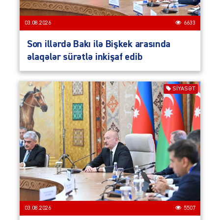
03.08.2026
6633
Son illərdə Bakı ilə Bişkek arasında
əlaqələr sürətlə inkişaf edib
SIYASƏT
03.08.2026
5507