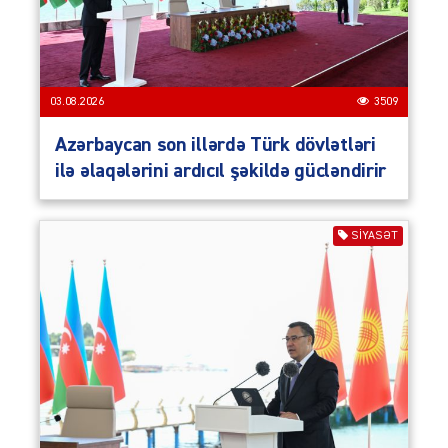
03.08.2026
3509
Azərbaycan son illərdə Türk dövlətləri
ilə əlaqələrini ardıcıl şəkildə gücləndirir
SIYASƏT