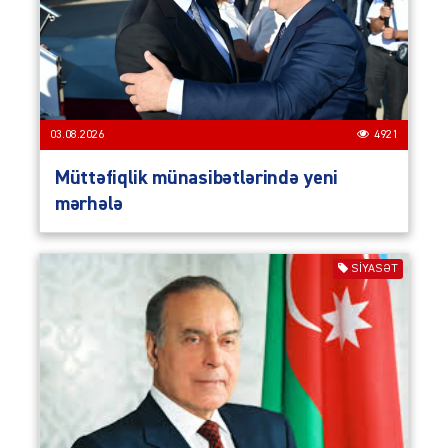
03.08.2026
4921
Müttəfiqlik münasibətlərində yeni
mərhələ
SIYASƏT