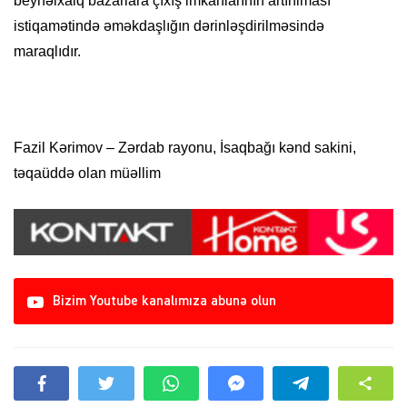
beynəlxalq bazarlara çıxış imkanlarının artırılması
istiqamətində əməkdaşlığın dərinləşdirilməsində
maraqlıdır.
Fazil Kərimov – Zərdab rayonu, İsaqbağı kənd sakini,
təqaüddə olan müəllim
Bizim Youtube kanalımıza abunə olun