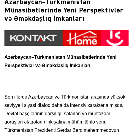
Azərbaycan–Türkmənistan
Münasibətlərində Yeni Perspektivlər
və Əməkdaşlıq İmkanları
Azərbaycan–Türkmənistan Münasibətlərində Yeni
Perspektivlər və Əməkdaşlıq İmkanları
Son illərdə Azərbaycan və Türkmənistan arasında yüksək
səviyyəli siyasi dialoq daha da intensiv xarakter almışdır.
Dövlət başçılarının qarşılıqlı səfərləri və müntəzəm
görüşləri əlaqələrin inkişafına mühüm töhfə verir.
Türkmənistan Prezidenti Sərdar Berdiməhəmmədovun