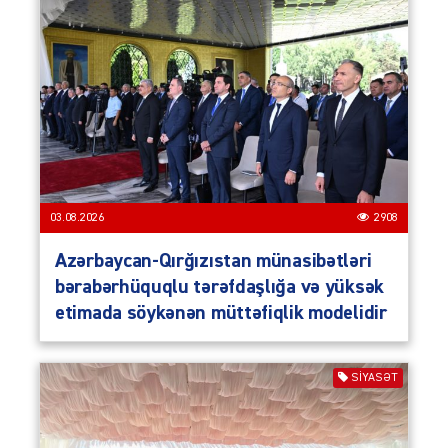
03.08.2026
2908
Azərbaycan-Qırğızıstan münasibətləri
bərabərhüquqlu tərəfdaşlığa və yüksək
etimada söykənən müttəfiqlik modelidir
SIYASƏT