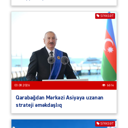
SIYASƏT
03.08.2026
6614
Qarabağdan Mərkəzi Asiyaya uzanan
strateji əməkdaşlıq
SIYASƏT