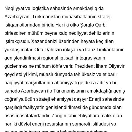
Nəqliyyat və logistika sahəsində əməkdaşlıq da
Azərbaycan–Türkmənistan münasibətlərinin strateji
istiqamətlərindən biridir. Hər iki ölkə Şərqlə Qərbi
birləşdirən mühüm beynəlxalq nəqliyyat dəhlizlərinin
iştirakçısıdır. Xəzər dənizi üzərindən həyata keçirilən
yükdaşımalar, Orta Dəhlizin inkişafı və tranzit imkanlarının
genişləndirilməsi regional iqtisadi inteqrasiyanın
güclənməsinə mühüm töhfə verir. Prezident İlham Əliyevin
qeyd etdiyi kimi, müasir dünyada təhlükəsiz və etibarlı
nəqliyyat marşrutlarının əhəmiyyəti getdikcə artır və bu
sahədə Azərbaycan ilə Türkmənistanın əməkdaşlığı geniş
coğrafiya üçün strateji əhəmiyyət daşıyır.Enerji sahəsində
qarşılıqlı fəaliyyətin genişləndirilməsi də gündəmdə olan
əsas məsələlərdəndir. Zəngin təbii ehtiyatlara malik olan
hər iki dövlət enerji resurslarının səmərəli istifadəsi və