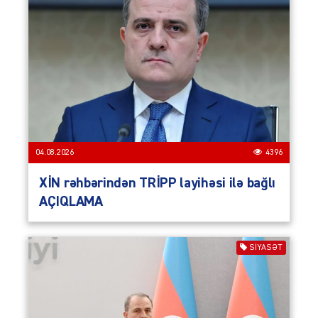
04.08.2026
4396
XİN rəhbərindən TRİPP layihəsi ilə bağlı
AÇIQLAMA
SIYASƏT