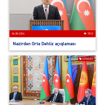
04.08.2026
5512
Nazirdən Orta Dəhliz açıqlaması
SIYASƏT