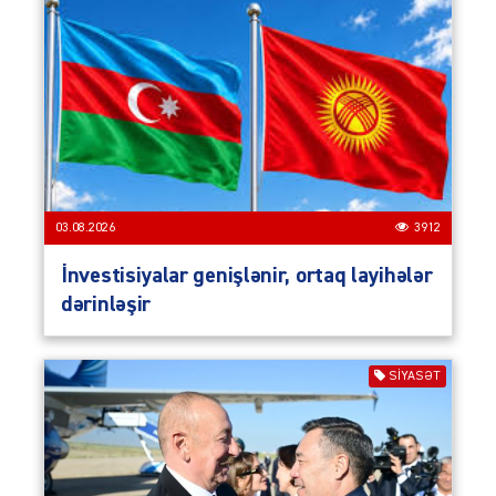
03.08.2026
3912
İnvestisiyalar genişlənir, ortaq layihələr
dərinləşir
SIYASƏT