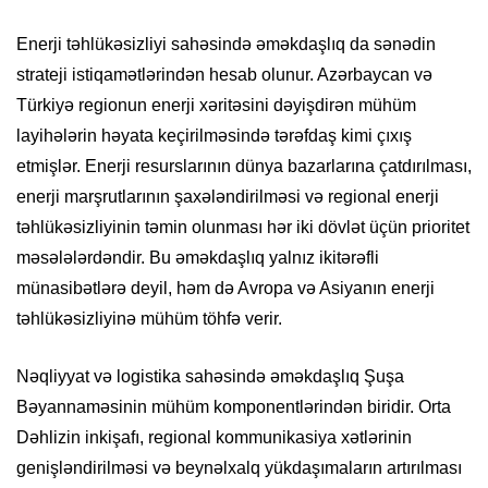
Enerji təhlükəsizliyi sahəsində əməkdaşlıq da sənədin
strateji istiqamətlərindən hesab olunur. Azərbaycan və
Türkiyə regionun enerji xəritəsini dəyişdirən mühüm
layihələrin həyata keçirilməsində tərəfdaş kimi çıxış
etmişlər. Enerji resurslarının dünya bazarlarına çatdırılması,
enerji marşrutlarının şaxələndirilməsi və regional enerji
təhlükəsizliyinin təmin olunması hər iki dövlət üçün prioritet
məsələlərdəndir. Bu əməkdaşlıq yalnız ikitərəfli
münasibətlərə deyil, həm də Avropa və Asiyanın enerji
təhlükəsizliyinə mühüm töhfə verir.
Nəqliyyat və logistika sahəsində əməkdaşlıq Şuşa
Bəyannaməsinin mühüm komponentlərindən biridir. Orta
Dəhlizin inkişafı, regional kommunikasiya xətlərinin
genişləndirilməsi və beynəlxalq yükdaşımaların artırılması