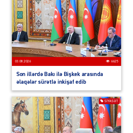
03.08.2026
6625
Son illərdə Bakı ilə Bişkek arasında
əlaqələr sürətlə inkişaf edib
SIYASƏT