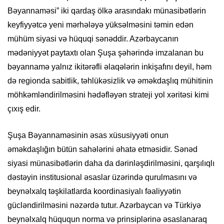
Bəyannaməsi” iki qardaş ölkə arasındakı münasibətlərin
keyfiyyətcə yeni mərhələyə yüksəlməsini təmin edən
mühüm siyasi və hüquqi sənəddir. Azərbaycanın
mədəniyyət paytaxtı olan Şuşa şəhərində imzalanan bu
bəyannamə yalnız ikitərəfli əlaqələrin inkişafını deyil, həm
də regionda sabitlik, təhlükəsizlik və əməkdaşlıq mühitinin
möhkəmləndirilməsini hədəfləyən strateji yol xəritəsi kimi
çıxış edir.
Şuşa Bəyannaməsinin əsas xüsusiyyəti onun
əməkdaşlığın bütün sahələrini əhatə etməsidir. Sənəd
siyasi münasibətlərin daha da dərinləşdirilməsini, qarşılıqlı
dəstəyin institusional əsaslar üzərində qurulmasını və
beynəlxalq təşkilatlarda koordinasiyalı fəaliyyətin
gücləndirilməsini nəzərdə tutur. Azərbaycan və Türkiyə
beynəlxalq hüququn norma və prinsiplərinə əsaslanaraq