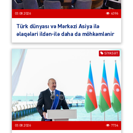
03.08.2026
4396
Türk dünyası və Mərkəzi Asiya ilə
əlaqələri ildən-ilə daha da möhkəmlənir
SIYASƏT
03.08.2026
7734