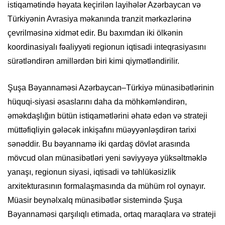
istiqamətində həyata keçirilən layihələr Azərbaycan və
Türkiyənin Avrasiya məkanında tranzit mərkəzlərinə
çevrilməsinə xidmət edir. Bu baxımdan iki ölkənin
koordinasiyalı fəaliyyəti regionun iqtisadi inteqrasiyasını
sürətləndirən amillərdən biri kimi qiymətləndirilir.
Şuşa Bəyannaməsi Azərbaycan–Türkiyə münasibətlərinin
hüquqi-siyasi əsaslarını daha da möhkəmləndirən,
əməkdaşlığın bütün istiqamətlərini əhatə edən və strateji
müttəfiqliyin gələcək inkişafını müəyyənləşdirən tarixi
sənəddir. Bu bəyannamə iki qardaş dövlət arasında
mövcud olan münasibətləri yeni səviyyəyə yüksəltməklə
yanaşı, regionun siyasi, iqtisadi və təhlükəsizlik
arxitekturasının formalaşmasında da mühüm rol oynayır.
Müasir beynəlxalq münasibətlər sistemində Şuşa
Bəyannaməsi qarşılıqlı etimada, ortaq maraqlara və strateji