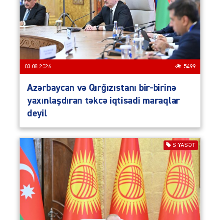
03.08.2026
5499
Azərbaycan və Qırğızıstanı bir-birinə
yaxınlaşdıran təkcə iqtisadi maraqlar
deyil
SIYASƏT