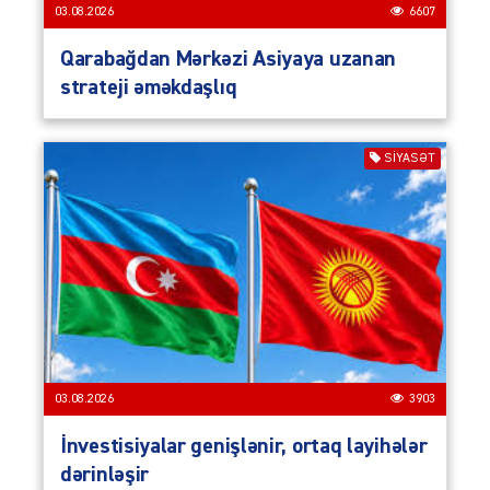
03.08.2026
6607
Qarabağdan Mərkəzi Asiyaya uzanan
strateji əməkdaşlıq
SIYASƏT
03.08.2026
3903
İnvestisiyalar genişlənir, ortaq layihələr
dərinləşir