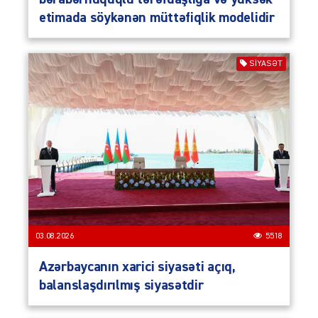
etimada söykənən müttəfiqlik modelidir
SIYASƏT
03.08.2026
5518
Azərbaycanın xarici siyasəti açıq,
balanslaşdırılmış siyasətdir