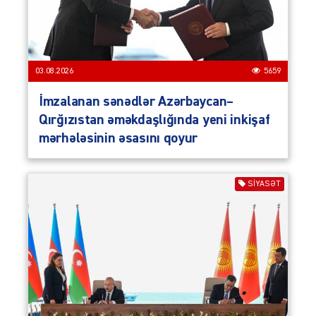
03.08.2026
5659
İmzalanan sənədlər Azərbaycan–
Qırğızıstan əməkdaşlığında yeni inkişaf
mərhələsinin əsasını qoyur
SIYASƏT