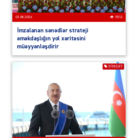
03.08.2026
5512
İmzalanan sənədlər strateji
əməkdaşlığın yol xəritəsini
müəyyənləşdirir
SIYASƏT