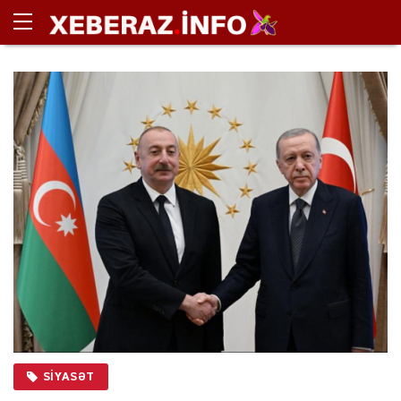
SIYASƏT