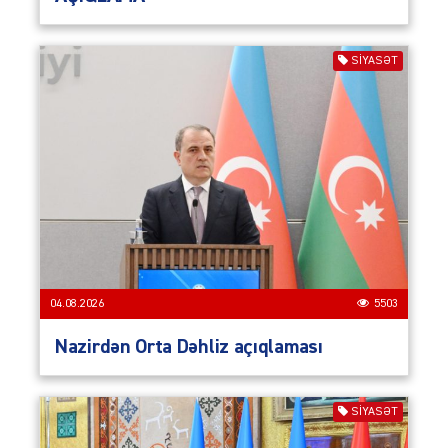
SIYASƏT
04.08.2026
5503
Nazirdən Orta Dəhliz açıqlaması
SIYASƏT