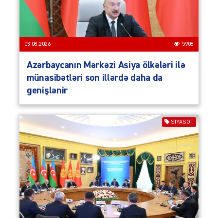
03.08.2026
5908
Azərbaycanın Mərkəzi Asiya ölkələri ilə
münasibətləri son illərdə daha da
genişlənir
SIYASƏT