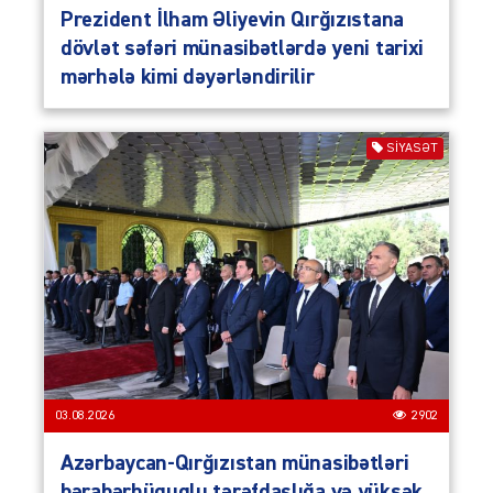
Prezident İlham Əliyevin Qırğızıstana
dövlət səfəri münasibətlərdə yeni tarixi
mərhələ kimi dəyərləndirilir
SIYASƏT
03.08.2026
2902
Azərbaycan-Qırğızıstan münasibətləri
bərabərhüquqlu tərəfdaşlığa və yüksək