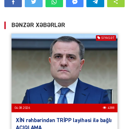
BƏNZƏR XƏBƏRLƏR
SIYASƏT
04.08.2026
4388
XİN rəhbərindən TRİPP layihəsi ilə bağlı
AÇIQLAMA