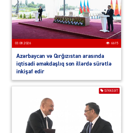
03.08.2026
6615
Azərbaycan və Qırğızıstan arasında
iqtisadi əməkdaşlıq son illərdə sürətlə
inkişaf edir
SIYASƏT