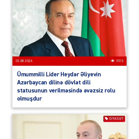
03.08.2026
3513
Ümummilli Lider Heydər Əliyevin
Azərbaycan dilinə dövlət dili
statusunun verilməsində əvəzsiz rolu
olmuşdur
SIYASƏT