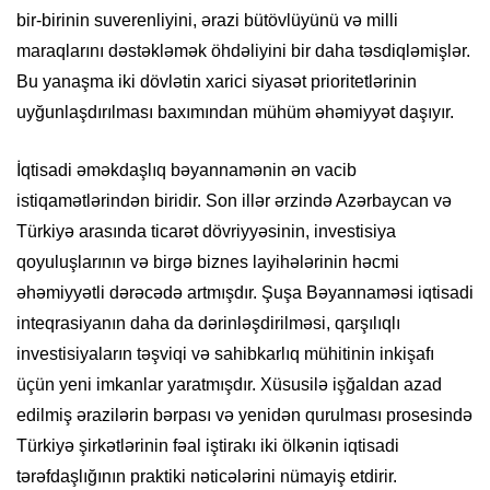
bir-birinin suverenliyini, ərazi bütövlüyünü və milli
maraqlarını dəstəkləmək öhdəliyini bir daha təsdiqləmişlər.
Bu yanaşma iki dövlətin xarici siyasət prioritetlərinin
uyğunlaşdırılması baxımından mühüm əhəmiyyət daşıyır.
İqtisadi əməkdaşlıq bəyannamənin ən vacib
istiqamətlərindən biridir. Son illər ərzində Azərbaycan və
Türkiyə arasında ticarət dövriyyəsinin, investisiya
qoyuluşlarının və birgə biznes layihələrinin həcmi
əhəmiyyətli dərəcədə artmışdır. Şuşa Bəyannaməsi iqtisadi
inteqrasiyanın daha da dərinləşdirilməsi, qarşılıqlı
investisiyaların təşviqi və sahibkarlıq mühitinin inkişafı
üçün yeni imkanlar yaratmışdır. Xüsusilə işğaldan azad
edilmiş ərazilərin bərpası və yenidən qurulması prosesində
Türkiyə şirkətlərinin fəal iştirakı iki ölkənin iqtisadi
tərəfdaşlığının praktiki nəticələrini nümayiş etdirir.