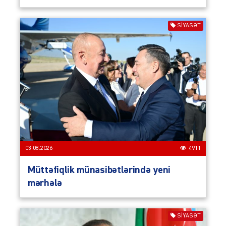
SIYASƏT
03.08.2026
4911
Müttəfiqlik münasibətlərində yeni
mərhələ
SIYASƏT