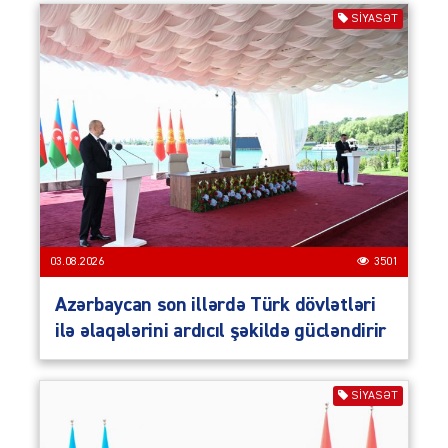
SIYASƏT
03.08.2026
3501
Azərbaycan son illərdə Türk dövlətləri
ilə əlaqələrini ardıcıl şəkildə gücləndirir
SIYASƏT