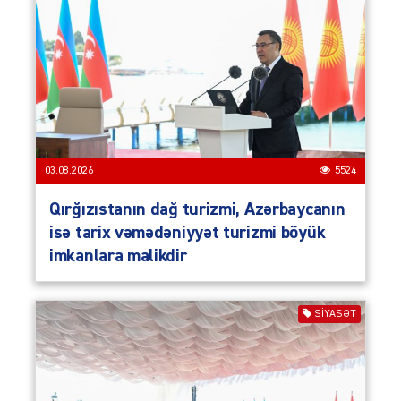
03.08.2026
5524
Qırğızıstanın dağ turizmi, Azərbaycanın
isə tarix vəmədəniyyət turizmi böyük
imkanlara malikdir
SIYASƏT