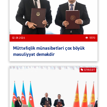
02.08.2026
5570
Müttəfiqlik münasibətləri çox böyük
məsuliyyət deməkdir
SIYASƏT