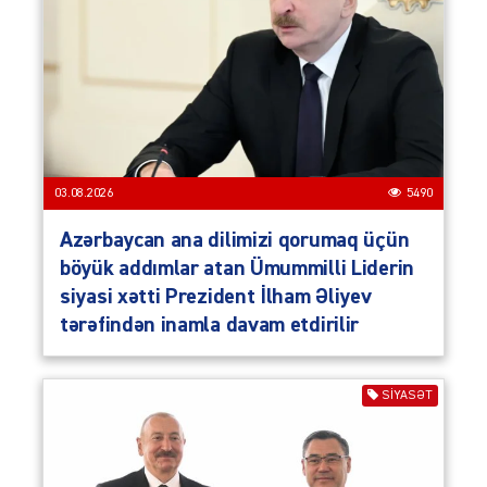
03.08.2026
5490
Azərbaycan ana dilimizi qorumaq üçün
böyük addımlar atan Ümummilli Liderin
siyasi xətti Prezident İlham Əliyev
tərəfindən inamla davam etdirilir
SIYASƏT