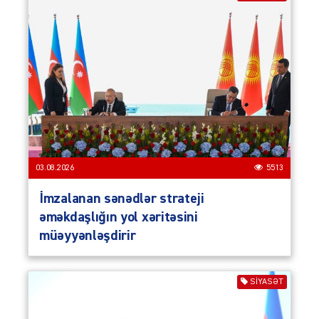
03.08.2026
5513
İmzalanan sənədlər strateji
əməkdaşlığın yol xəritəsini
müəyyənləşdirir
SIYASƏT