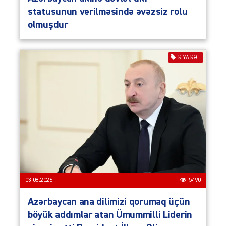
statusunun verilməsində əvəzsiz rolu
olmuşdur
SIYASƏT
03.08.2026
5490
Azərbaycan ana dilimizi qorumaq üçün
böyük addımlar atan Ümummilli Liderin