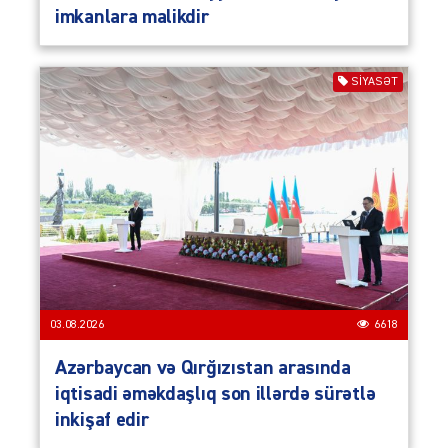
imkanlara malikdir
SIYASƏT
03.08.2026
6618
Azərbaycan və Qırğızıstan arasında
iqtisadi əməkdaşlıq son illərdə sürətlə
inkişaf edir