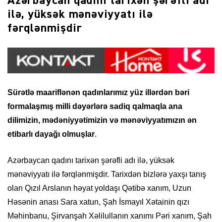
Azərbaycan qadını tarixən şərəfli adı
ilə, yüksək mənəviyyatı ilə
fərqlənmişdir
Sürətlə maariflənən qadınlarımız yüz illərdən bəri
formalaşmış milli dəyərlərə sadiq qalmaqla ana
dilimizin, mədəniyyətimizin və mənəviyyatımızın ən
etibarlı dayağı olmuşlar
.
Azərbaycan qadını tarixən şərəfli adı ilə, yüksək
mənəviyyatı ilə fərqlənmişdir. Tarixdən bizlərə yaxşı tanış
olan Qızıl Arslanın həyat yoldaşı Qətibə xanım, Uzun
Həsənin anası Sara xatun, Şah İsmayıl Xətainin qızı
Məhinbanu, Şirvanşah Xəlilullanın xanımı Pəri xanım, Şah