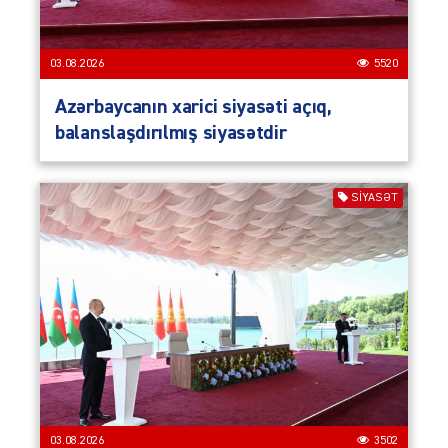
03.08.2026
5520
Azərbaycanın xarici siyasəti açıq,
balanslaşdırılmış siyasətdir
SIYASƏT
03.08.2026
3502