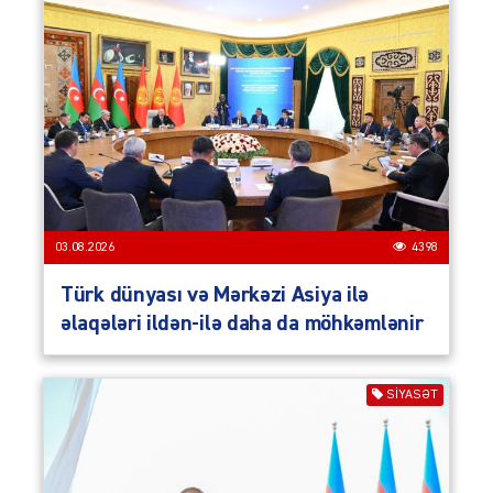
03.08.2026
4398
Türk dünyası və Mərkəzi Asiya ilə
əlaqələri ildən-ilə daha da möhkəmlənir
SIYASƏT