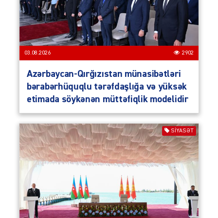
03.08.2026
2902
Azərbaycan-Qırğızıstan münasibətləri
bərabərhüquqlu tərəfdaşlığa və yüksək
etimada söykənən müttəfiqlik modelidir
SIYASƏT