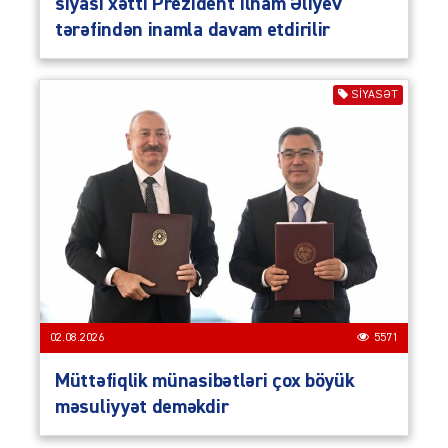
siyasi xətti Prezident İlham Əliyev
tərəfindən inamla davam etdirilir
SIYASƏT
02.08.2026
5571
Müttəfiqlik münasibətləri çox böyük
məsuliyyət deməkdir