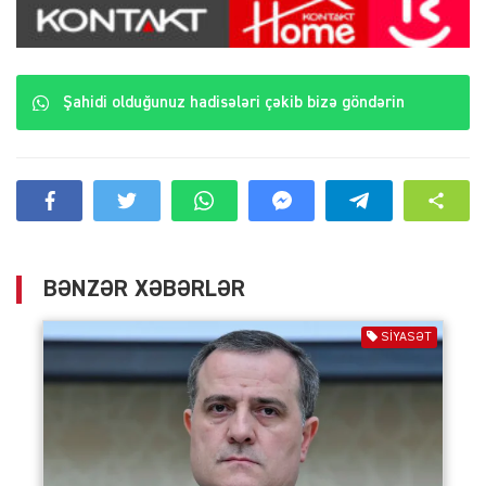
Şahidi olduğunuz hadisələri çəkib bizə göndərin
BƏNZƏR XƏBƏRLƏR
SIYASƏT