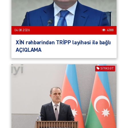
04.08.2026
4388
XİN rəhbərindən TRİPP layihəsi ilə bağlı
AÇIQLAMA
SIYASƏT