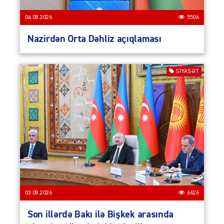
04.08.2026
5506
Nazirdən Orta Dəhliz açıqlaması
SIYASƏT
03.08.2026
6626
Son illərdə Bakı ilə Bişkek arasında