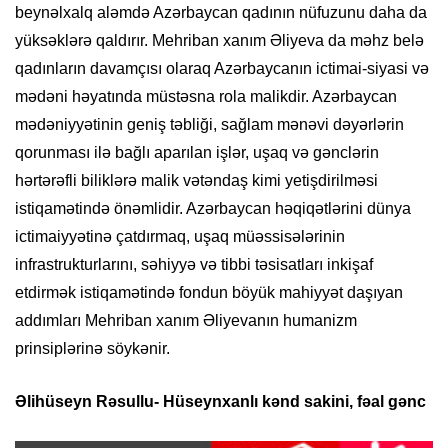
beynəlxalq aləmdə Azərbaycan qadının nüfuzunu daha da
yüksəklərə qaldırır. Mehriban xanım Əliyeva da məhz belə
qadınların davamçısı olaraq Azərbaycanın ictimai-siyasi və
mədəni həyatında müstəsna rola malikdir. Azərbaycan
mədəniyyətinin geniş təbliği, sağlam mənəvi dəyərlərin
qorunması ilə bağlı aparılan işlər, uşaq və gənclərin
hərtərəfli biliklərə malik vətəndaş kimi yetişdirilməsi
istiqamətində önəmlidir. Azərbaycan həqiqətlərini dünya
ictimaiyyətinə çatdırmaq, uşaq müəssisələrinin
infrastrukturlarını, səhiyyə və tibbi təsisatları inkişaf
etdirmək istiqamətində fondun böyük mahiyyət daşıyan
addımları Mehriban xanım Əliyevanın humanizm
prinsiplərinə söykənir.
Əlihüseyn Rəsullu- Hüseynxanlı kənd sakini, fəal gənc