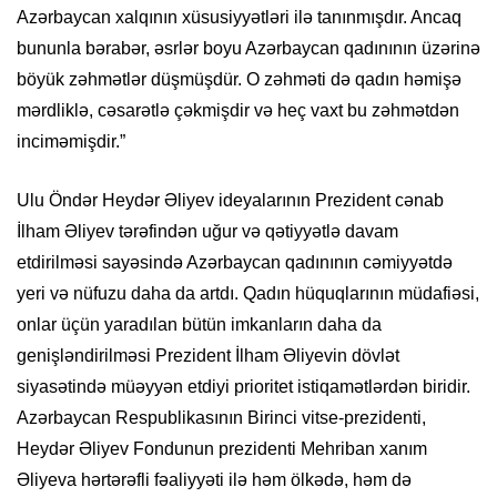
Azərbaycan xalqının xüsusiyyətləri ilə tanınmışdır. Ancaq
bununla bərabər, əsrlər boyu Azərbaycan qadınının üzərinə
böyük zəhmətlər düşmüşdür. O zəhməti də qadın həmişə
mərdliklə, cəsarətlə çəkmişdir və heç vaxt bu zəhmətdən
inciməmişdir.”
Ulu Öndər Heydər Əliyev ideyalarının Prezident cənab
İlham Əliyev tərəfindən uğur və qətiyyətlə davam
etdirilməsi sayəsində Azərbaycan qadınının cəmiyyətdə
yeri və nüfuzu daha da artdı. Qadın hüquqlarının müdafiəsi,
onlar üçün yaradılan bütün imkanların daha da
genişləndirilməsi Prezident İlham Əliyevin dövlət
siyasətində müəyyən etdiyi prioritet istiqamətlərdən biridir.
Azərbaycan Respublikasının Birinci vitse-prezidenti,
Heydər Əliyev Fondunun prezidenti Mehriban xanım
Əliyeva hərtərəfli fəaliyyəti ilə həm ölkədə, həm də