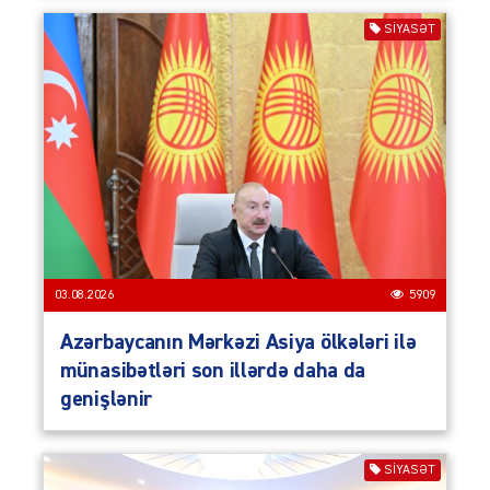
SIYASƏT
03.08.2026
5909
Azərbaycanın Mərkəzi Asiya ölkələri ilə
münasibətləri son illərdə daha da
genişlənir
SIYASƏT