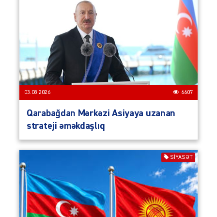
03.08.2026
6607
Qarabağdan Mərkəzi Asiyaya uzanan
strateji əməkdaşlıq
SIYASƏT