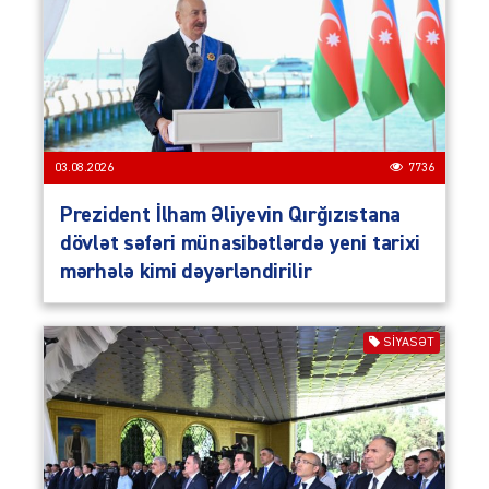
03.08.2026
7736
Prezident İlham Əliyevin Qırğızıstana
dövlət səfəri münasibətlərdə yeni tarixi
mərhələ kimi dəyərləndirilir
SIYASƏT