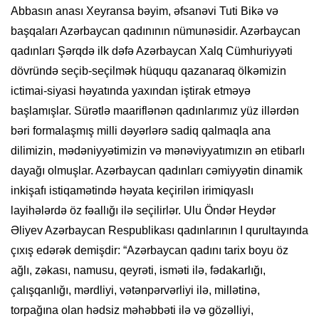
Abbasın anası Xeyransa bəyim, əfsanəvi Tuti Bikə və
başqaları Azərbaycan qadınının nümunəsidir. Azərbaycan
qadınları Şərqdə ilk dəfə Azərbaycan Xalq Cümhuriyyəti
dövründə seçib-seçilmək hüququ qazanaraq ölkəmizin
ictimai-siyasi həyatında yaxından iştirak etməyə
başlamışlar. Sürətlə maariflənən qadınlarımız yüz illərdən
bəri formalaşmış milli dəyərlərə sadiq qalmaqla ana
dilimizin, mədəniyyətimizin və mənəviyyatımızın ən etibarlı
dayağı olmuşlar. Azərbaycan qadınları cəmiyyətin dinamik
inkişafı istiqamətində həyata keçirilən irimiqyaslı
layihələrdə öz fəallığı ilə seçilirlər. Ulu Öndər Heydər
Əliyev Azərbaycan Respublikası qadınlarının I qurultayında
çıxış edərək demişdir: “Azərbaycan qadını tarix boyu öz
ağlı, zəkası, namusu, qeyrəti, isməti ilə, fədakarlığı,
çalışqanlığı, mərdliyi, vətənpərvərliyi ilə, millətinə,
torpağına olan hədsiz məhəbbəti ilə və gözəlliyi,