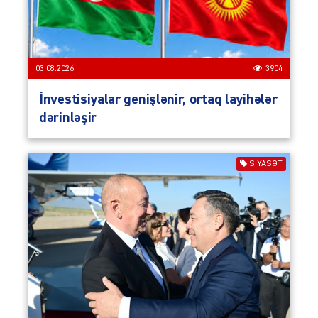
03.08.2026
3904
İnvestisiyalar genişlənir, ortaq layihələr
dərinləşir
SIYASƏT