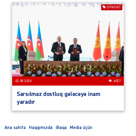
SIYASƏT
02.08.2026
4027
Sarsılmaz dostluq gələcəyə inam
yaradır
Ana səhifə
Haqqımızda
Əlaqə
Media üçün