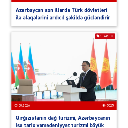
Azərbaycan son illərdə Türk dövlətləri
ilə əlaqələrini ardıcıl şəkildə gücləndirir
SIYASƏT
03.08.2026
5525
Qırğızıstanın dağ turizmi, Azərbaycanın
isə tarix vəmədəniyyət turizmi böyük