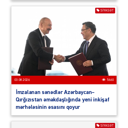
SIYASƏT
03.08.2026
5660
İmzalanan sənədlər Azərbaycan–
Qırğızıstan əməkdaşlığında yeni inkişaf
mərhələsinin əsasını qoyur
SIYASƏT