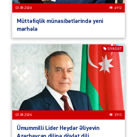
03.08.2026
4912
Müttəfiqlik münasibətlərində yeni
mərhələ
SIYASƏT
03.08.2026
3513
Ümummilli Lider Heydər Əliyevin
Azərbaycan dilinə dövlət dili