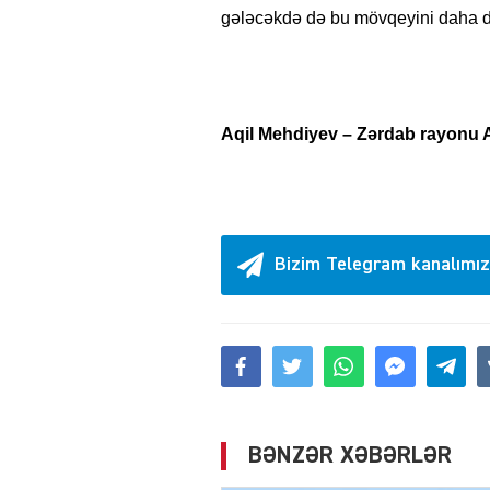
gələcəkdə də bu mövqeyini daha 
Aqil Mehdiyev – Zərdab rayonu A
Bizim Telegram kanalımız
BƏNZƏR XƏBƏRLƏR