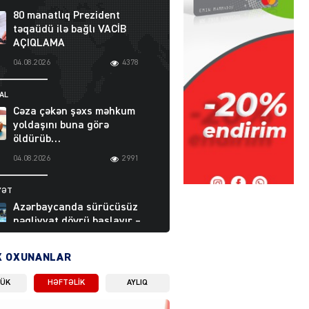
80 manatlıq Prezident
təqaüdü ilə bağlı VACİB
AÇIQLAMA
04.08.2026
4378
AL
Cəza çəkən şəxs məhkum
yoldaşını buna görə
öldürüb…
04.08.2026
2991
YƏT
Azərbaycanda sürücüsüz
nəqliyyat dövrü başlayır –
BELƏ işləyəcək
04.08.2026
3994
X OXUNANLAR
LÜK
HƏFTƏLIK
AYLIQ
ƏT
XİN rəhbərindən TRİPP