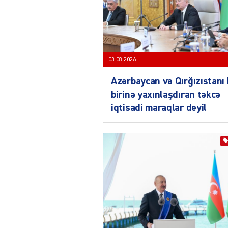
03.08.2026
Azərbaycan və Qırğızıstanı 
birinə yaxınlaşdıran təkcə
iqtisadi maraqlar deyil