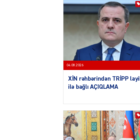
04.08.2026
XİN rəhbərindən TRİPP layi
ilə bağlı AÇIQLAMA