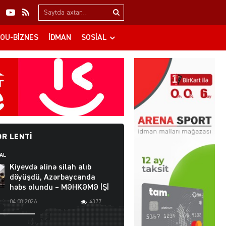
Search…
OU-BIZNES
İDMAN
SOSIAL
R LENTI
AL
Kiyevdə əlinə silah alıb
döyüşdü, Azərbaycanda
həbs olundu – MƏHKƏMƏ İŞİ
04.08.2026
4377