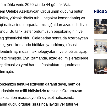
üm töhfə verir. 2020-ci ildə 44 günlük Vətən
şəm Qələbə Azərbaycan Ordusunun gücünü bütün
HÜQUQ
aktika, yüksək döyüş ruhu, peşəkar komandanlıq və
CƏMIY
iqi nəticəsində torpaqlarımız işğaldan azad edildi və
undu. Bu tarixi zəfər ordumuzun peşəkarlığının və
laq göstəricisi oldu. Qələbədən sonra da Azərbaycan
iş, yeni komando birlikləri yaradılmış, xüsusi
CƏMIY
şləndirilmiş, müasir texnologiyaların və pilotsuz uçuş
af etdirilmişdir. Eyni zamanda, azad edilmiş ərazilərdə
eçirilməsi və yeni hərbi infrastrukturun qurulması
ırmışdır.
MANŞE
kəmizin təhlükəsizliyinin qarantı deyil, həm də
adəsinin və milli birliyimizin rəmzidir. Ordumuzun
ata keçirilən məqsədyönlü siyasət nəticəsində
ın güclü orduları sırasında layiqli yer tutur və