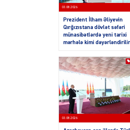
03.08.2026
Prezident İlham Əliyevin
Qırğızıstana dövlət səfəri
münasibətlərdə yeni tarixi
mərhələ kimi dəyərləndirili
03.08.2026