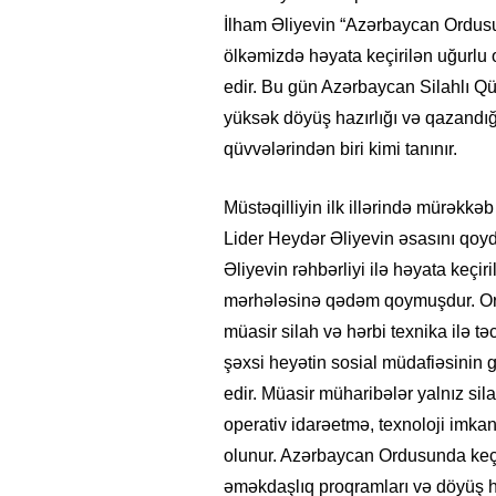
İlham Əliyevin “Azərbaycan Ordusu 
ölkəmizdə həyata keçirilən uğurlu 
edir. Bu gün Azərbaycan Silahlı Qü
yüksək döyüş hazırlığı və qazandığı
qüvvələrindən biri kimi tanınır.
Müstəqilliyin ilk illərində mürək
Lider Heydər Əliyevin əsasını qoy
Əliyevin rəhbərliyi ilə həyata keçir
mərhələsinə qədəm qoymuşdur. Ord
müasir silah və hərbi texnika ilə təc
şəxsi heyətin sosial müdafiəsinin gü
edir. Müasir müharibələr yalnız sila
operativ idarəetmə, texnoloji imkan
olunur. Azərbaycan Ordusunda keçir
əməkdaşlıq proqramları və döyüş h