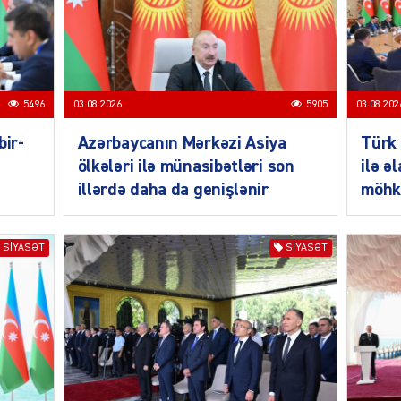
SIYAS
5496
03.08.2026
5905
03.08.202
bir-
Azərbaycanın Mərkəzi Asiya
Türk 
ölkələri ilə münasibətləri son
ilə ə
illərdə daha da genişlənir
möhk
SIYAS
SIYASƏT
SIYASƏT
SIYAS