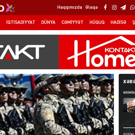
Haqqımızda
Əlaqə
T
İQTISADIYYAT
DÜNYA
CƏMIYYƏT
HÜQUQ
HADISƏ
Ş
XƏBƏ
KRIMIN
SOSIAL