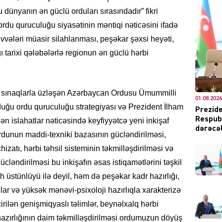
dünyanın ən güclü orduları sırasındadır” fikri
ordu quruculuğu siyasətinin məntiqi nəticəsini ifadə
vvələri müasir silahlanması, peşəkar şəxsi heyəti,
DÜNYA
 tarixi qələbələrlə regionun ən güclü hərbi
kəb sınaqlarla üzləşən Azərbaycan Ordusu Ümummilli
01.08.2026
ŞOU-B
duğu ordu quruculuğu strategiyası və Prezident İlham
Prezide
Respubl
ilən islahatlar nəticəsində keyfiyyətcə yeni inkişaf
dərəcəl
unun maddi-texniki bazasının gücləndirilməsi,
hizatı, hərbi təhsil sisteminin təkmilləşdirilməsi və
cləndirilməsi bu inkişafın əsas istiqamətlərini təşkil
h üstünlüyü ilə deyil, həm də peşəkar kadr hazırlığı,
CƏMIY
lar və yüksək mənəvi-psixoloji hazırlıqla xarakterizə
ilən genişmiqyaslı təlimlər, beynəlxalq hərbi
azırlığının daim təkmilləşdirilməsi ordumuzun döyüş