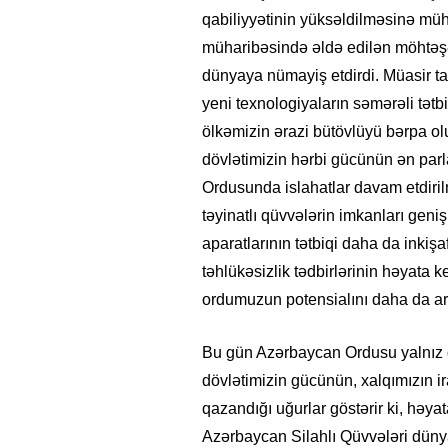
qabiliyyətinin yüksəldilməsinə müh
müharibəsində əldə edilən möhtə
dünyaya nümayiş etdirdi. Müasir t
yeni texnologiyaların səmərəli tətb
ölkəmizin ərazi bütövlüyü bərpa ol
dövlətimizin hərbi gücünün ən par
Ordusunda islahatlar davam etdirilm
təyinatlı qüvvələrin imkanları geni
aparatlarının tətbiqi daha da inkiş
təhlükəsizlik tədbirlərinin həyata k
ordumuzun potensialını daha da art
Bu gün Azərbaycan Ordusu yalnız öl
dövlətimizin gücünün, xalqımızın ir
qazandığı uğurlar göstərir ki, həy
Azərbaycan Silahlı Qüvvələri dünyan