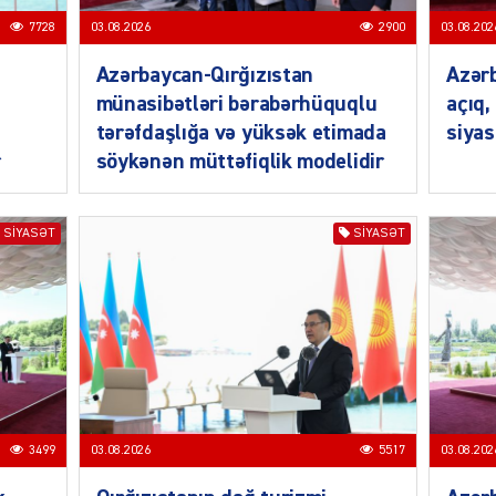
7728
03.08.2026
2900
03.08.202
Azərbaycan-Qırğızıstan
Azərb
münasibətləri bərabərhüquqlu
açıq,
tərəfdaşlığa və yüksək etimada
siyas
r
söykənən müttəfiqlik modelidir
SIYAS
SIYASƏT
SIYASƏT
SIYAS
3499
03.08.2026
5517
03.08.202