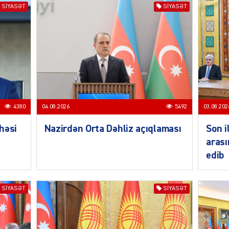
SIYASƏT
SIYASƏT
SIYAS
4380
04.08.2026
5492
03.08.202
SIYAS
həsi
Nazirdən Orta Dəhliz açıqlaması
Son i
arası
edib
SIYASƏT
SIYASƏT
SIYAS