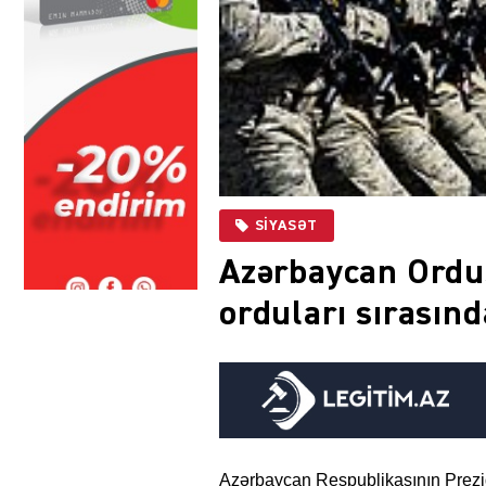
SIYASƏT
Azərbaycan Ordu
orduları sırasınd
Azərbaycan Respublikasının Prezid