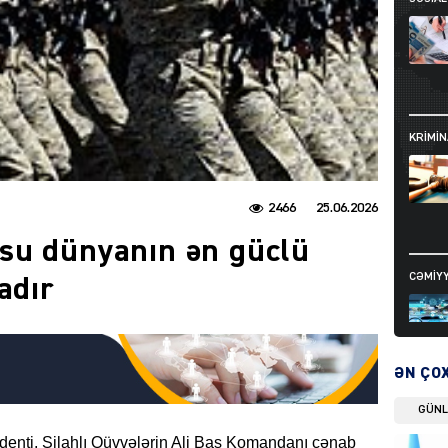
KRIMIN
2466
25.06.2026
su dünyanın ən güclü
CƏMIY
adır
ƏN ÇO
GÜN
SIYAS
enti, Silahlı Qüvvələrin Ali Baş Komandanı cənab