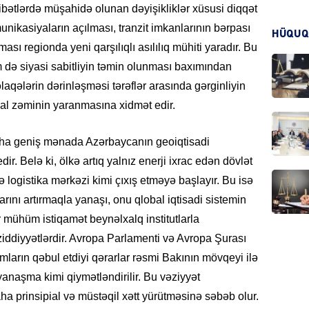
ətlərdə müşahidə olunan dəyişikliklər xüsusi diqqət
unikasiyaların açılması, tranzit imkanlarının bərpası
HÜQUQ
ması regionda yeni qarşılıqlı asılılıq mühiti yaradır. Bu
CƏMIY
həm də siyasi sabitliyin təmin olunması baxımından
laqələrin dərinləşməsi tərəflər arasında gərginliyin
al zəminin yaranmasına xidmət edir.
CƏMIY
aha geniş mənada Azərbaycanın geoiqtisadi
. Belə ki, ölkə artıq yalnız enerji ixrac edən dövlət
 logistika mərkəzi kimi çıxış etməyə başlayır. Bu isə
rını artırmaqla yanaşı, onu qlobal iqtisadi sistemin
ər mühüm istiqamət beynəlxalq institutlarla
MANŞE
ddiyyətlərdir. Avropa Parlamenti və Avropa Şurası
arın qəbul etdiyi qərarlar rəsmi Bakının mövqeyi ilə
yanaşma kimi qiymətləndirilir. Bu vəziyyət
ha prinsipial və müstəqil xətt yürütməsinə səbəb olur.