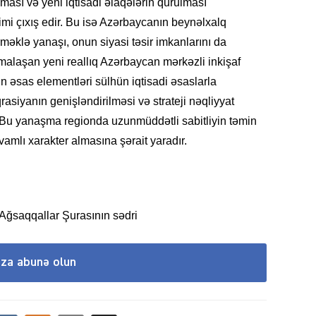
lması və yeni iqtisadi əlaqələrin qurulması
imi çıxış edir. Bu isə Azərbaycanın beynəlxalq
klə yanaşı, onun siyasi təsir imkanlarını da
SIYAS
malaşan yeni reallıq Azərbaycan mərkəzli inkişaf
n əsas elementləri sülhün iqtisadi əsaslarla
asiyanın genişləndirilməsi və strateji nəqliyyat
r. Bu yanaşma regionda uzunmüddətli sabitliyin təmin
vamlı xarakter almasına şərait yaradır.
SIYAS
ğsaqqallar Şurasının sədri
ıza abunə olun
SIYAS