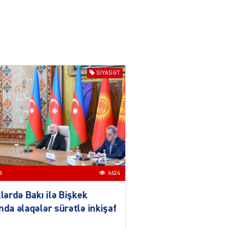
daha da möhkəmlənir
03.08.2026
4395
ƏT
Prezident İlham Əliyevin
Qırğızıstana dövlət səfəri
SIYASƏT
münasibətlərdə yeni tarixi
mərhələ kimi dəyərləndirilir
03.08.2026
7730
ƏT
Azərbaycan-Qırğızıstan
münasibətləri
bərabərhüquqlu
tərəfdaşlığa və yüksək
6
6624
etimada söykənən
müttəfiqlik modelidir
llərdə Bakı ilə Bişkek
03.08.2026
2902
nda əlaqələr sürətlə inkişaf
ƏT