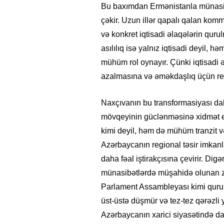
Bu baxımdan Ermənistanla münasib
çəkir. Uzun illər qapalı qalan komm
və konkret iqtisadi əlaqələrin qurul
asılılıq isə yalnız iqtisadi deyil, 
mühüm rol oynayır. Çünki iqtisadi ə
azalmasına və əməkdaşlıq üçün re
Naxçıvanın bu transformasiyası d
mövqeyinin güclənməsinə xidmət edir
kimi deyil, həm də mühüm tranzit və
Azərbaycanın regional təsir imkanla
daha fəal iştirakçısına çevirir. Dig
münasibətlərdə müşahidə olunan zi
Parlament Assambleyası kimi quruml
üst-üstə düşmür və tez-tez qərəzli 
Azərbaycanın xarici siyasətində da