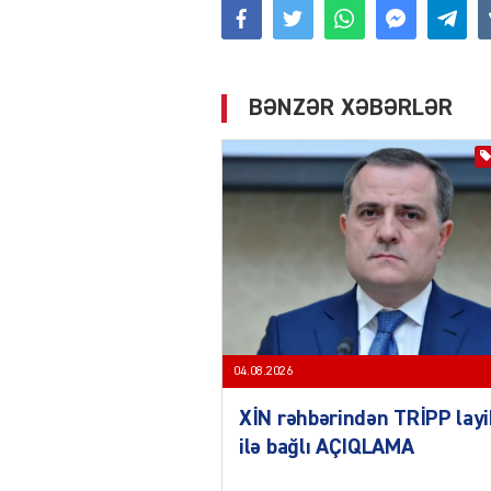
BƏNZƏR XƏBƏRLƏR
04.08.2026
XİN rəhbərindən TRİPP layi
ilə bağlı AÇIQLAMA