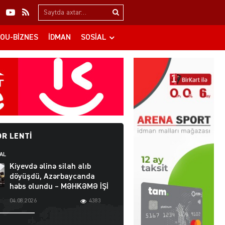
Search…
OU-BIZNES
İDMAN
SOSIAL
R LENTI
AL
Kiyevdə əlinə silah alıb
döyüşdü, Azərbaycanda
həbs olundu – MƏHKƏMƏ İŞİ
04.08.2026
4383