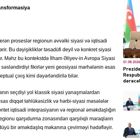
ransformasiya
DÜNYA
rən proseslər regionun əvvəlki siyasi və iqtisadi
ərir. Bu dəyişikliklər təsadüfi deyil və konkret siyasi
r. Məhz bu kontekstdə İlham Əliyev-in Avropa Siyasi
01.08.2026
ŞOU-B
ə səsləndirdiyi fikirlər yeni geosiyasi mərhələnin əsas
Prezide
Respubl
tual çıxış kimi dəyərləndirilə bilər.
dərəcəl
ın seçdiyi yol klassik siyasi yanaşmalardan
sas diqqət təhlükəsizlik və hərbi-siyasi məsələlər
ritet iqtisadi inteqrasiyanın və regional əməkdaşlığın
CƏMIY
regionu qarşıdurma zonasından qarşılıqlı maraqların
düyü bir əməkdaşlıq məkanına çevirməyi hədəfləyir.