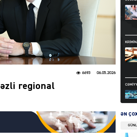
KRIMIN
6693
06.05.2026
zli regional
CƏMIY
ƏN ÇO
GÜN
SIYAS