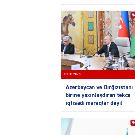
03.08.2026
Azərbaycan və Qırğızıstanı 
birinə yaxınlaşdıran təkcə
iqtisadi maraqlar deyil