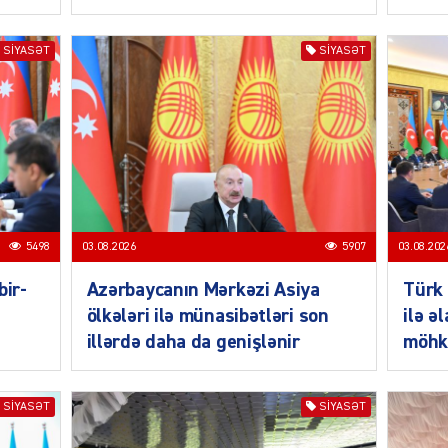
SIYASƏT
SIYASƏT
SIYAS
5498
03.08.2026
5907
03.08.202
bir-
Azərbaycanın Mərkəzi Asiya
Türk 
SIYAS
ölkələri ilə münasibətləri son
ilə ə
illərdə daha da genişlənir
möhk
SIYASƏT
SIYASƏT