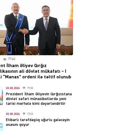
layihəsi ilə bağlı AÇIQLAMA
04.08.2026
4385
Müharibə Rusiyanın belini
bükür
04.08.2026
3998
7742
IZNES
nt İlham Əliyev Qırğız
Ekranlardan uzaq qalan
ikasının ali dövlət mükafatı – I
məşhur aktrisanın yeni
i “Manas” ordeni ilə təltif olunub
qazanc mənbəyi ortaya
çıxdı
03.08.2026
7730
Prezident İlham Əliyevin Qırğızıstana
04.08.2026
2162
dövlət səfəri münasibətlərdə yeni
tarixi mərhələ kimi dəyərləndirilir
YƏT
02.08.2026
7723
Hüseyn Həsənov haqqında
Etibarlı tərəfdaşlıq uğurlu gələcəyin
həbs qərarı verildi –
əsasını qoyur
Milyonluq əmlakı müsadirə