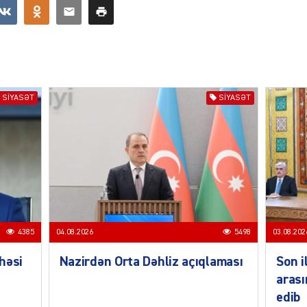
SIYAS
SIYASƏT
SIYASƏT
SIYAS
4385
04.08.2026
5498
03.08.202
həsi
Nazirdən Orta Dəhliz açıqlaması
Son i
arası
edib
SIYAS