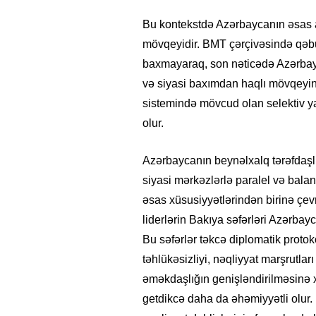
Bu kontekstdə Azərbaycanın əsas 
mövqeyidir. BMT çərçivəsində qəbu
baxmayaraq, son nəticədə Azərbayc
və siyasi baxımdan haqlı mövqeyini
sistemində mövcud olan selektiv 
olur.
Azərbaycanın beynəlxalq tərəfdaşlıq
siyasi mərkəzlərlə paralel və balan
əsas xüsusiyyətlərindən birinə çevr
liderlərin Bakıya səfərləri Azərbayc
Bu səfərlər təkcə diplomatik protok
təhlükəsizliyi, nəqliyyat marşrutla
əməkdaşlığın genişləndirilməsinə 
getdikcə daha da əhəmiyyətli olur. E