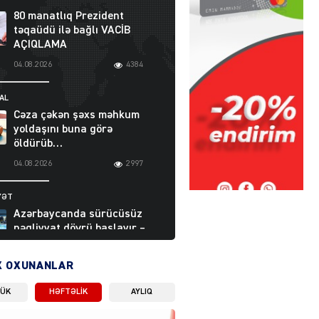
80 manatlıq Prezident
təqaüdü ilə bağlı VACİB
AÇIQLAMA
04.08.2026
4384
AL
Cəza çəkən şəxs məhkum
yoldaşını buna görə
öldürüb…
04.08.2026
2997
YƏT
Azərbaycanda sürücüsüz
nəqliyyat dövrü başlayır –
BELƏ işləyəcək
04.08.2026
4005
X OXUNANLAR
LÜK
HƏFTƏLIK
AYLIQ
ƏT
XİN rəhbərindən TRİPP