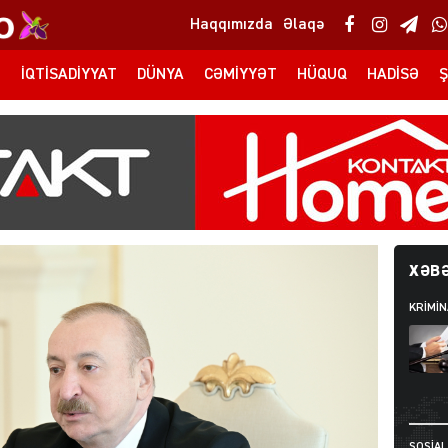
Haqqımızda
Əlaqə
T
İQTISADIYYAT
DÜNYA
CƏMIYYƏT
HÜQUQ
HADISƏ
Ş
XƏBƏ
KRIMIN
SOSIAL