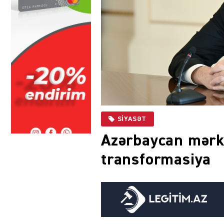
SIYASƏT
Azərbaycan mərkə
transformasiya