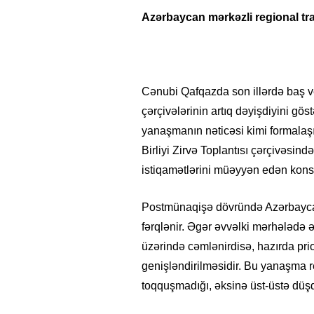
Azərbaycan mərkəzli regional t
Cənubi Qafqazda son illərdə baş ve
çərçivələrinin artıq dəyişdiyini göst
yanaşmanın nəticəsi kimi formalaşı
Birliyi Zirvə Toplantısı çərçivəsind
istiqamətlərini müəyyən edən konsep
Postmünaqişə dövründə Azərbaycan
fərqlənir. Əgər əvvəlki mərhələdə ə
üzərində cəmlənirdisə, hazırda prio
genişləndirilməsidir. Bu yanaşma 
toqquşmadığı, əksinə üst-üstə düş