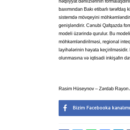
nəqliyyat dəhlizlərinin formalaşdırı
baxımından Bakı etibarlı tərəfdaş k
sistemdə mövqeyini möhkəmləndirmə
genişləndirir. Cənubi Qafqazda for
modeli üzərində qurulur. Bu modeli
möhkəmləndirilməsi, regional inteqr
layihələrinin həyata keçirilməsidi
olunmasına və iqtisadi inkişafın da
Rasim Hüseynov – Zərdab Rayon A
Bizim Facebooka kanalım