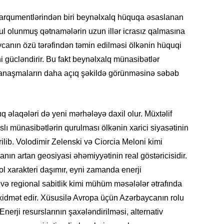
SIYAS
arqumentlərindən biri beynəlxalq hüquqa əsaslanan
l olunmuş qətnamələrin uzun illər icrasız qalmasına
anın özü tərəfindən təmin edilməsi ölkənin hüquqi
 gücləndirir. Bu fakt beynəlxalq münasibətlər
yanaşmaların daha açıq şəkildə görünməsinə səbəb
DÜNYA
 əlaqələri də yeni mərhələyə daxil olur. Müxtəlif
slı münasibətlərin qurulması ölkənin xarici siyasətinin
CƏMIY
ilib. Volodimir Zelenski və Ciorcia Meloni kimi
anın artan geosiyasi əhəmiyyətinin real göstəricisidir.
ol xarakteri daşımır, eyni zamanda enerji
rı və regional sabitlik kimi mühüm məsələlər ətrafında
SIYAS
xidmət edir. Xüsusilə Avropa üçün Azərbaycanın rolu
nerji resurslarının şaxələndirilməsi, alternativ