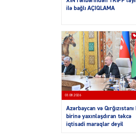
XİN rəhbərindən TRİPP layi
ilə bağlı AÇIQLAMA
03.08.2026
Azərbaycan və Qırğızıstanı 
birinə yaxınlaşdıran təkcə
iqtisadi maraqlar deyil