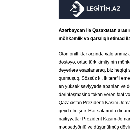
Azərbaycan ilə Qazaxıstan arası
möhkəmlik və qarşılıqlı etimad il
Ötən onilliklər ərzində xalqlarımız 
dəstəyə, ortaq türk kimliyinin mö
dəyərlərə əsaslanaraq, biz həqiqi st
qurmuşuq. Sözsüz ki, ikitərəfli 
ən yüksək səviyyədə aparılan və döv
dərinləşməsinə təkan verən fəal və
Qazaxıstan Prezidenti Kasım-Jomar
qeyd etmişdir. Hər səfərində dinami
nailiyyətlər Prezident Kasım-Jomart
məqsədyönlü və düşünülmüş dövlət 