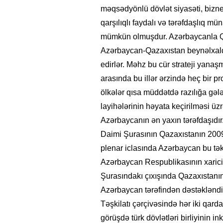
məqsədyönlü dövlət siyasəti, bizne
qarşılıqlı faydalı və tərəfdaşlıq m
mümkün olmuşdur. Azərbaycanla Qaza
Azərbaycan-Qazaxıstan beynəlxalq 
edirlər. Məhz bu cür strateji yana
arasında bu illər ərzində heç bir 
ölkələr qısa müddətdə razılığa gələ
layihələrinin həyata keçirilməsi ü
Azərbaycanın ən yaxın tərəfdaşıdır
Daimi Şurasının Qazaxıstanın 2009-
plenar iclasında Azərbaycan bu təkli
Azərbaycan Respublikasının xarici 
Şurasındakı çıxışında Qazaxıstanı
Azərbaycan tərəfindən dəstəkləndiy
Təşkilatı çərçivəsində hər iki qarda
görüşdə türk dövlətləri birliyinin 