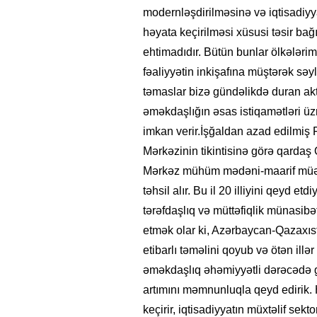
modernləşdirilməsinə və iqtisadiyy
həyata keçirilməsi xüsusi təsir bağ
ehtimadıdır. Bütün bunlar ölkələrimiz
fəaliyyətin inkişafına müştərək sə
təmaslar bizə gündəlikdə duran akt
əməkdaşlığın əsas istiqamətləri ü
imkan verir.İşğaldan azad edilmiş
Mərkəzinin tikintisinə görə qardaş 
Mərkəz mühüm mədəni-maarif müəss
təhsil alır. Bu il 20 illiyini qeyd e
tərəfdaşlıq və müttəfiqlik münasib
etmək olar ki, Azərbaycan-Qazaxıst
etibarlı təməlini qoyub və ötən ill
əməkdaşlıq əhəmiyyətli dərəcədə gen
artımını məmnunluqla qeyd edirik. H
keçirir, iqtisadiyyatın müxtəlif sek