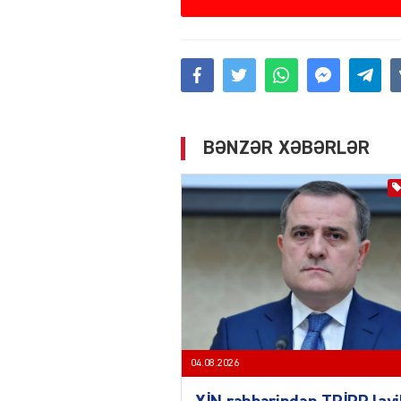
BƏNZƏR XƏBƏRLƏR
04.08.2026