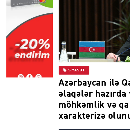
SIYASƏT
Azərbaycan ilə Q
əlaqələr hazırda
möhkəmlik və qarş
xarakterizə olun