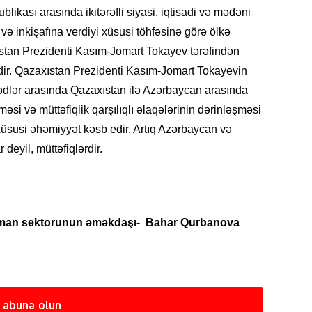
ikası arasında ikitərəfli siyasi, iqtisadi və mədəni
 inkişafına verdiyi xüsusi töhfəsinə görə ölkə
stan Prezidenti Kasım-Jomart Tokayev tərəfindən
SIYAS
mişdir. Qazaxıstan Prezidenti Kasım-Jomart Tokayevin
ədlər arasında Qazaxıstan ilə Azərbaycan arasında
si və müttəfiqlik qarşılıqlı əlaqələrinin dərinləşməsi
usi əhəmiyyət kəsb edir. Artıq Azərbaycan və
 deyil, müttəfiqlərdir.
SIYAS
idman sektorunun əməkdaşı- Bahar Qurbanova
SIYAS
 abunə olun