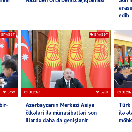
həsi
Nazirdən Orta Dəhliz açıqlaması
Son i
arası
edib
SIYASƏT
SIYASƏT
SIYAS
SIYAS
5499
03.08.2026
5908
03.08.202
bir-
Azərbaycanın Mərkəzi Asiya
Türk 
ölkələri ilə münasibətləri son
ilə ə
illərdə daha da genişlənir
möhk