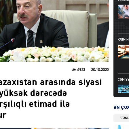
KRIMIN
6923
20.10.2025
azaxıstan arasında siyasi
CƏMIY
 yüksək dərəcədə
ılıqlı etimad ilə
ƏN ÇO
ur
GÜN
SIYAS