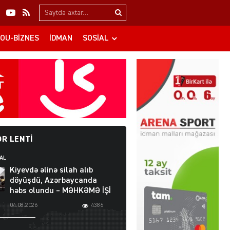
Search…
OU-BIZNES
İDMAN
SOSIAL
R LENTI
AL
Kiyevdə əlinə silah alıb
döyüşdü, Azərbaycanda
həbs olundu – MƏHKƏMƏ İŞİ
04.08.2026
4386