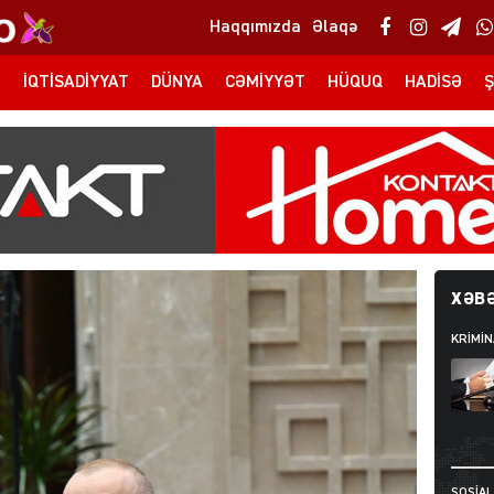
Haqqımızda
Əlaqə
T
İQTISADIYYAT
DÜNYA
CƏMIYYƏT
HÜQUQ
HADISƏ
Ş
XƏBƏ
KRIMIN
SOSIAL