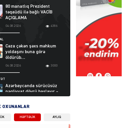
80 manatlıq Prezident
təqaüdü ilə bağlı VACİB
AÇIQLAMA
04.08.2026
4386
AL
Cəza çəkən şəxs məhkum
yoldaşını buna görə
öldürüb…
04.08.2026
3000
YƏT
Azərbaycanda sürücüsüz
nəqliyyat dövrü başlayır –
BELƏ işləyəcək
04.08.2026
4013
X OXUNANLAR
LÜK
HƏFTƏLIK
AYLIQ
ƏT
XİN rəhbərindən TRİPP