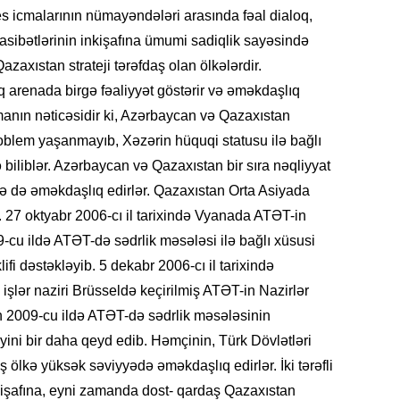
s icmalarının nümayəndələri arasında fəal dialoq,
SIYAS
ünasibətlərinin inkişafına ümumi sadiqlik sayəsində
xıstan strateji tərəfdaş olan ölkələrdir.
arenada birgə fəaliyyət göstərir və əməkdaşlıq
şmanın nəticəsidir ki, Azərbaycan və Qazaxıstan
DÜNYA
problem yaşanmayıb, Xəzərin hüquqi statusu ilə bağlı
 biliblər. Azərbaycan və Qazaxıstan bir sıra nəqliyyat
zrə də əməkdaşlıq edirlər. Qazaxıstan Orta Asiyada
. 27 oktyabr 2006-cı il tarixində Vyanada ATƏT-in
CƏMIY
cu ildə ATƏT-də sədrlik məsələsi ilə bağlı xüsusi
fi dəstəkləyib. 5 dekabr 2006-cı il tarixində
işlər naziri Brüsseldə keçirilmiş ATƏT-in Nazirlər
n 2009-cu ildə ATƏT-də sədrlik məsələsinin
ini bir daha qeyd edib. Həmçinin, Türk Dövlətləri
SIYAS
ş ölkə yüksək səviyyədə əməkdaşlıq edirlər. İki tərəfli
inkişafına, eyni zamanda dost- qardaş Qazaxıstan