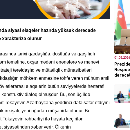
DÜNYA
nda siyasi əlaqələr hazırda yüksək dərəcədə
ə xarakterizə olunur
arasında tarixi qardaşlığa, dostluğa və qarşılıqlı
01.08.2026
ŞOU-B
hkəm təməlinə, oxşar mədəni ənənələrə və mənəvi
Prezide
rateji tərəfdaşlıq və müttəfiqlik münasibətləri
Respubl
dərəcəl
əməkdaşlığın möhkəmlənməsinə töhfə verən mühüm amil
lətlərarası əlaqələrin bütün səviyyələrdə hərtərəfli
 konstruktiv dialoq olmuşdur. Bu, son üç ildə
t Tokayevin Azərbaycana yeddinci dəfə səfər etdiyini
CƏMIY
k inkişafı, yeni uğurları müşahidə olunur. Bu
 Tokayevin rəhbərliyi ilə həyata keçirilən
siyasətindən xəbər verir. Ölkənin