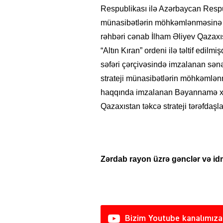
Respublikası ilə Azərbaycan Respubl
münasibətlərin möhkəmlənməsinə və
rəhbəri cənab İlham Əliyev Qazaxı
“Altın Kıran” ordeni ilə təltif edil
səfəri çərçivəsində imzalanan sən
strateji münasibətlərin möhkəmlənmə
haqqında imzalanan Bəyannamə xüs
Qazaxıstan təkcə strateji tərəfdaşlar
Zərdab rayon üzrə gənclər və 
Bizim Youtube kanalımıza