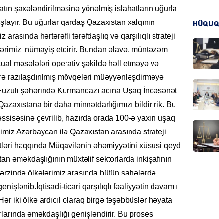
atın şaxələndirilməsinə yönəlmiş islahatların uğurla
ışlayır. Bu uğurlar qardaş Qazaxıstan xalqının
HÜQUQ
 arasında hərtərəfli tərəfdaşlıq və qarşılıqlı strateji
CƏMIY
ylərimizi nümayiş etdirir. Bundan əlavə, müntəzəm
ual məsələləri operativ şəkildə həll etməyə və
zrə razılaşdırılmış mövqeləri müəyyənləşdirməyə
 Füzuli şəhərində Kurmanqazı adına Uşaq İncəsənət
CƏMIY
Qazaxıstana bir daha minnətdarlığımızı bildiririk. Bu
isəsinə çevrilib, hazırda orada 100-ə yaxın uşaq
tdiyimiz Azərbaycan ilə Qazaxıstan arasında strateji
ətləri haqqında Müqavilənin əhəmiyyətini xüsusi qeyd
an əməkdaşlığının müxtəlif sektorlarda inkişafının
MANŞE
ər ərzində ölkələrimiz arasında bütün sahələrdə
işlənib.İqtisadi-ticari qarşılıqlı fəaliyyətin davamlı
ər iki ölkə ardıcıl olaraq birgə təşəbbüslər həyata
torlarında əməkdaşlığı genişləndirir. Bu proses