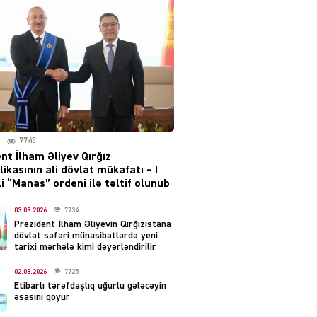
layihəsi ilə bağlı AÇIQLAMA
04.08.2026
4388
Müharibə Rusiyanın belini
bükür
04.08.2026
4001
7745
IZNES
nt İlham Əliyev Qırğız
Ekranlardan uzaq qalan
ikasının ali dövlət mükafatı – I
məşhur aktrisanın yeni
i “Manas” ordeni ilə təltif olunub
qazanc mənbəyi ortaya
çıxdı
03.08.2026
7734
Prezident İlham Əliyevin Qırğızıstana
04.08.2026
2168
dövlət səfəri münasibətlərdə yeni
tarixi mərhələ kimi dəyərləndirilir
YƏT
02.08.2026
7725
Hüseyn Həsənov haqqında
Etibarlı tərəfdaşlıq uğurlu gələcəyin
həbs qərarı verildi –
əsasını qoyur
Milyonluq əmlakı müsadirə