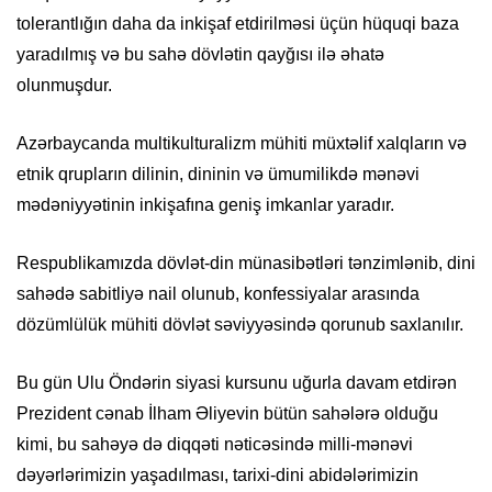
tolerantlığın daha da inkişaf etdirilməsi üçün hüquqi baza
yaradılmış və bu sahə dövlətin qayğısı ilə əhatə
olunmuşdur.
Azərbaycanda multikulturalizm mühiti müxtəlif xalqların və
etnik qrupların dilinin, dininin və ümumilikdə mənəvi
mədəniyyətinin inkişafına geniş imkanlar yaradır.
Respublikamızda dövlət-din münasibətləri tənzimlənib, dini
sahədə sabitliyə nail olunub, konfessiyalar arasında
dözümlülük mühiti dövlət səviyyəsində qorunub saxlanılır.
Bu gün Ulu Öndərin siyasi kursunu uğurla davam etdirən
Prezident cənab İlham Əliyevin bütün sahələrə olduğu
kimi, bu sahəyə də diqqəti nəticəsində milli-mənəvi
dəyərlərimizin yaşadılması, tarixi-dini abidələrimizin