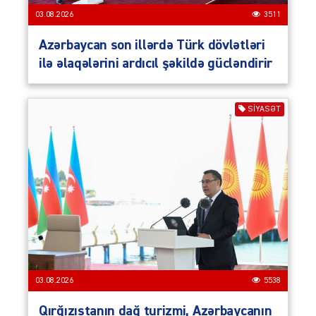
03.08.2026
3511
Azərbaycan son illərdə Türk dövlətləri
ilə əlaqələrini ardıcıl şəkildə gücləndirir
SIYASƏT
03.08.2026
5538
Qırğızıstanın dağ turizmi, Azərbaycanın