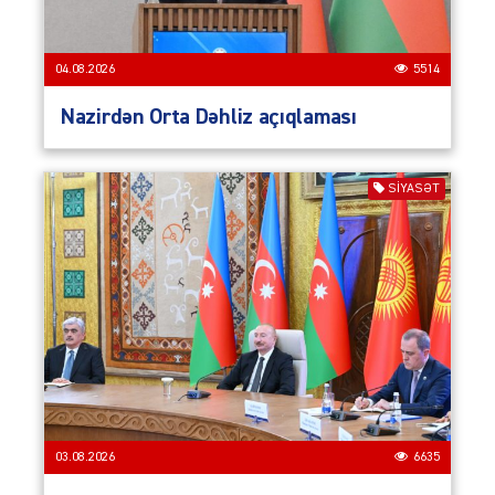
04.08.2026
5514
Nazirdən Orta Dəhliz açıqlaması
SIYASƏT
03.08.2026
6635