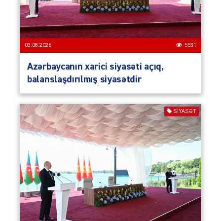
03.08.2026
5531
Azərbaycanın xarici siyasəti açıq,
balanslaşdırılmış siyasətdir
SIYASƏT