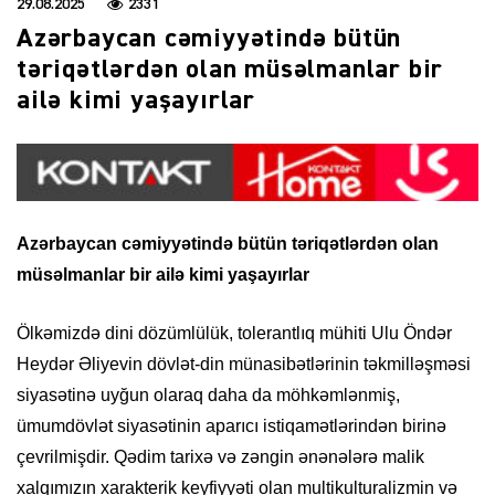
29.08.2025
2331
Azərbaycan cəmiyyətində bütün
təriqətlərdən olan müsəlmanlar bir
ailə kimi yaşayırlar
Azərbaycan cəmiyyətində bütün təriqətlərdən olan
müsəlmanlar bir ailə kimi yaşayırlar
Ölkəmizdə dini dözümlülük, tolerantlıq mühiti Ulu Öndər
Heydər Əliyevin dövlət-din münasibətlərinin təkmilləşməsi
siyasətinə uyğun olaraq daha da möhkəmlənmiş,
ümumdövlət siyasətinin aparıcı istiqamətlərindən birinə
çevrilmişdir. Qədim tarixə və zəngin ənənələrə malik
xalqımızın xarakterik keyfiyyəti olan multikulturalizmin və