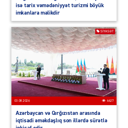
isə tarix vəmədəniyyət turizmi böyük
imkanlara malikdir
SIYASƏT
03.08.2026
6627
Azərbaycan və Qırğızıstan arasında
iqtisadi əməkdaşlıq son illərdə sürətlə