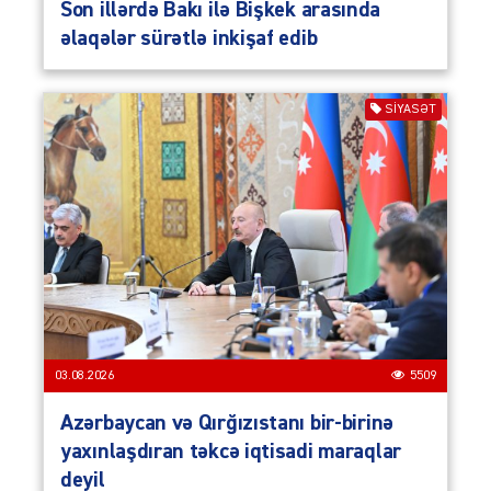
Son illərdə Bakı ilə Bişkek arasında
əlaqələr sürətlə inkişaf edib
SIYASƏT
03.08.2026
5509
Azərbaycan və Qırğızıstanı bir-birinə
yaxınlaşdıran təkcə iqtisadi maraqlar
deyil