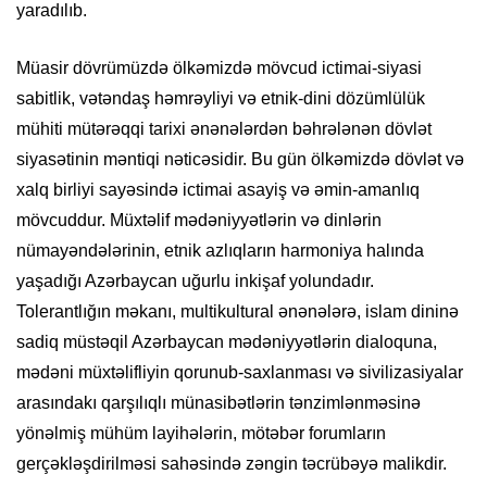
yaradılıb.
Müasir dövrümüzdə ölkəmizdə mövcud ictimai-siyasi
sabitlik, vətəndaş həmrəyliyi və etnik-dini dözümlülük
mühiti mütərəqqi tarixi ənənələrdən bəhrələnən dövlət
siyasətinin məntiqi nəticəsidir. Bu gün ölkəmizdə dövlət və
xalq birliyi sayəsində ictimai asayiş və əmin-amanlıq
mövcuddur. Müxtəlif mədəniyyətlərin və dinlərin
nümayəndələrinin, etnik azlıqların harmoniya halında
yaşadığı Azərbaycan uğurlu inkişaf yolundadır.
Tolerantlığın məkanı, multikultural ənənələrə, islam dininə
sadiq müstəqil Azərbaycan mədəniyyətlərin dialoquna,
mədəni müxtəlifliyin qorunub-saxlanması və sivilizasiyalar
arasındakı qarşılıqlı münasibətlərin tənzimlənməsinə
yönəlmiş mühüm layihələrin, mötəbər forumların
gerçəkləşdirilməsi sahəsində zəngin təcrübəyə malikdir.