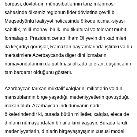
bərpası, dövlət-din münasibətlərinin tənzimlənməsi
sahəsində ölkəmiz regionun lider dövlətinə çevrilib.
Məqsədyönlü fəaliyyət nəticəsində ölkədə ictimai-siyasi
sabitlik, milli-mənəvi birlik, multikultural və tolerant mühit
formalaşıb. Prezident cənab İlham Əliyevin din xadimləri
ilə keçirdiyi görüşlər, Ramazan bayramlarında iştirakı və bu
mərasimlərə Azərbaycanda digər dini icmaların
nümayəndələrinin də qatılması ölkədə tolerant düşüncənin
tam bərqərar olduğunu göstərir.
Azərbaycan tarixən müxtəlif xalqların, millətlərin və din
mənsublarının birgə yaşadığı, mədəniyyətlərin qovuşduğu
məkan olub. Azərbaycan indi dünyanın nadir
ölkələrindəndir ki, burada bütün millətlər, xalqlar, eləcə də
dinlərin nümayəndələri bir ailə kimi yaşayır. Burada fərqli
mədəniyyətlərin, dinlərin birgəyaşayışının xüsusi modeli