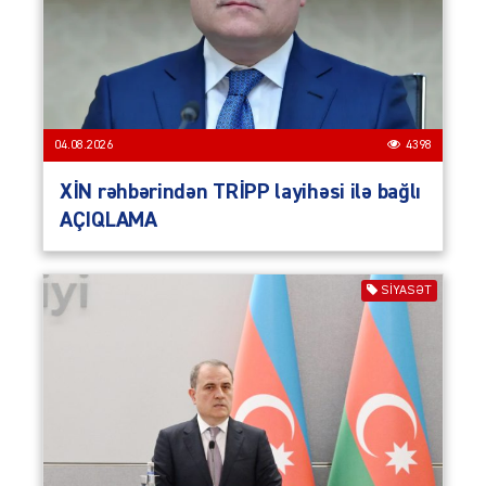
04.08.2026
4398
XİN rəhbərindən TRİPP layihəsi ilə bağlı
AÇIQLAMA
SIYASƏT