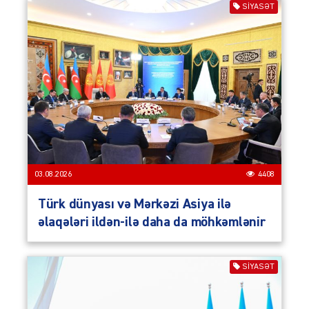
SIYASƏT
03.08.2026
4408
Türk dünyası və Mərkəzi Asiya ilə
əlaqələri ildən-ilə daha da möhkəmlənir
SIYASƏT