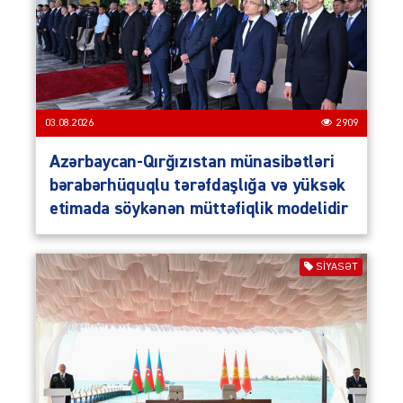
03.08.2026
2909
Azərbaycan-Qırğızıstan münasibətləri
bərabərhüquqlu tərəfdaşlığa və yüksək
etimada söykənən müttəfiqlik modelidir
SIYASƏT