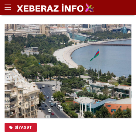
SIYASƏT