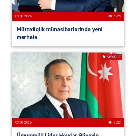
03.08.2026
4925
Müttəfiqlik münasibətlərində yeni
mərhələ
SIYASƏT
03.08.2026
3522
Ümummilli Lider Heydər Əliyevin