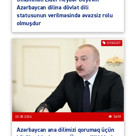
Azərbaycan dilinə dövlət dili
statusunun verilməsində əvəzsiz rolu
olmuşdur
SIYASƏT
03.08.2026
5499
Azərbaycan ana dilimizi qorumaq üçün