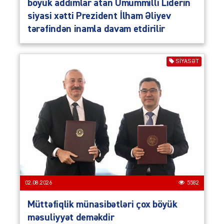
böyük addımlar atan Ümummilli Liderin
siyasi xətti Prezident İlham Əliyev
tərəfindən inamla davam etdirilir
SIYASƏT
02.08.2026
5582
Müttəfiqlik münasibətləri çox böyük
məsuliyyət deməkdir