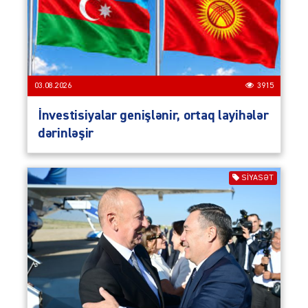
03.08.2026
3915
İnvestisiyalar genişlənir, ortaq layihələr
dərinləşir
SIYASƏT