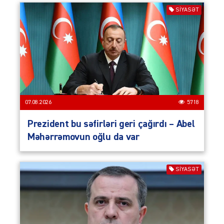
SIYASƏT
07.08.2026
5718
Prezident bu səfirləri geri çağırdı – Abel
Məhərrəmovun oğlu da var
SIYASƏT