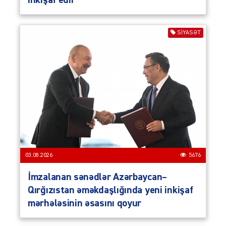
inkişaf edir
SIYASƏT
03.08.2026
5676
İmzalanan sənədlər Azərbaycan–
Qırğızıstan əməkdaşlığında yeni inkişaf
mərhələsinin əsasını qoyur