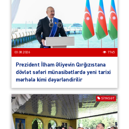
03.08.2026
7745
Prezident İlham Əliyevin Qırğızıstana
dövlət səfəri münasibətlərdə yeni tarixi
mərhələ kimi dəyərləndirilir
SIYASƏT