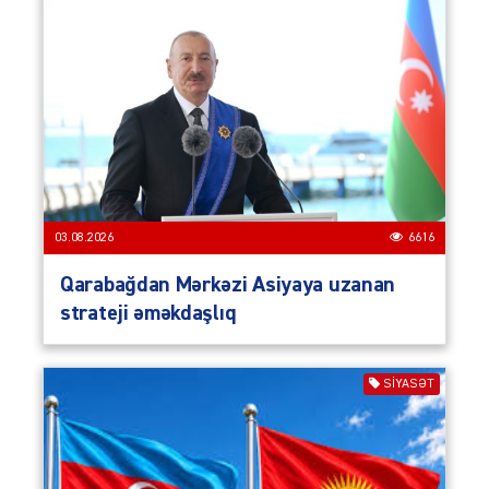
03.08.2026
6616
Qarabağdan Mərkəzi Asiyaya uzanan
strateji əməkdaşlıq
SIYASƏT