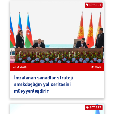
SIYASƏT
03.08.2026
5522
İmzalanan sənədlər strateji
əməkdaşlığın yol xəritəsini
müəyyənləşdirir
SIYASƏT