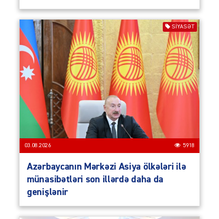
SIYASƏT
03.08.2026
5918
Azərbaycanın Mərkəzi Asiya ölkələri ilə
münasibətləri son illərdə daha da
genişlənir