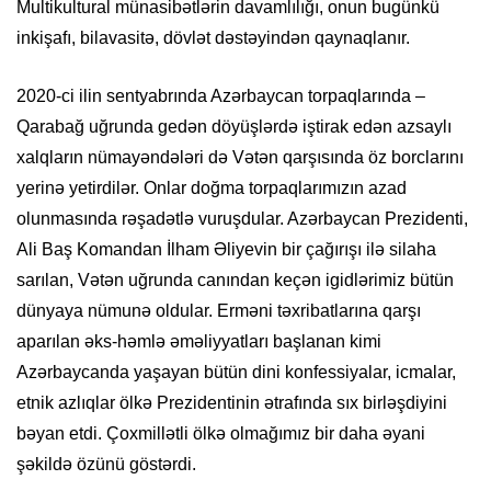
Multikultural münasibətlərin davamlılığı, onun bugünkü
inkişafı, bilavasitə, dövlət dəstəyindən qaynaqlanır.
2020-ci ilin sentyabrında Azərbaycan torpaqlarında –
Qarabağ uğrunda gedən döyüşlərdə iştirak edən azsaylı
xalqların nümayəndələri də Vətən qarşısında öz borclarını
yerinə yetirdilər. Onlar doğma torpaqlarımızın azad
olunmasında rəşadətlə vuruşdular. Azərbaycan Prezidenti,
Ali Baş Komandan İlham Əliyevin bir çağırışı ilə silaha
sarılan, Vətən uğrunda canından keçən igidlərimiz bütün
dünyaya nümunə oldular. Erməni təxribatlarına qarşı
aparılan əks-həmlə əməliyyatları başlanan kimi
Azərbaycanda yaşayan bütün dini konfessiyalar, icmalar,
etnik azlıqlar ölkə Prezidentinin ətrafında sıx birləşdiyini
bəyan etdi. Çoxmillətli ölkə olmağımız bir daha əyani
şəkildə özünü göstərdi.