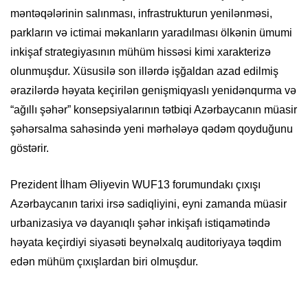
məntəqələrinin salınması, infrastrukturun yenilənməsi,
parkların və ictimai məkanların yaradılması ölkənin ümumi
inkişaf strategiyasının mühüm hissəsi kimi xarakterizə
olunmuşdur. Xüsusilə son illərdə işğaldan azad edilmiş
ərazilərdə həyata keçirilən genişmiqyaslı yenidənqurma və
“ağıllı şəhər” konsepsiyalarının tətbiqi Azərbaycanın müasir
şəhərsalma sahəsində yeni mərhələyə qədəm qoyduğunu
göstərir.
Prezident İlham Əliyevin WUF13 forumundakı çıxışı
Azərbaycanın tarixi irsə sadiqliyini, eyni zamanda müasir
urbanizasiya və dayanıqlı şəhər inkişafı istiqamətində
həyata keçirdiyi siyasəti beynəlxalq auditoriyaya təqdim
edən mühüm çıxışlardan biri olmuşdur.