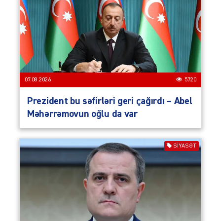
07.08.2026
5720
Prezident bu səfirləri geri çağırdı – Abel
Məhərrəmovun oğlu da var
SIYASƏT