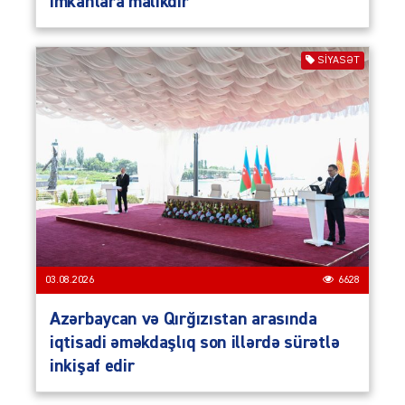
imkanlara malikdir
SIYASƏT
03.08.2026
6628
Azərbaycan və Qırğızıstan arasında
iqtisadi əməkdaşlıq son illərdə sürətlə
inkişaf edir