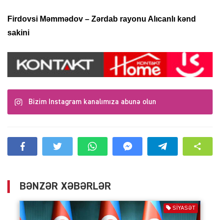
Firdovsi Məmmədov
– Zərdab rayonu Alıcanlı kənd
sakini
Bizim Instagram kanalımıza abunə olun
BƏNZƏR XƏBƏRLƏR
SIYASƏT