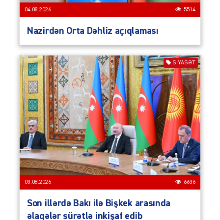
04.08.2026
5514
Nazirdən Orta Dəhliz açıqlaması
SIYASƏT
03.08.2026
6636
Son illərdə Bakı ilə Bişkek arasında
əlaqələr sürətlə inkişaf edib