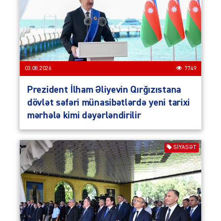
03.08.2026
7749
Prezident İlham Əliyevin Qırğızıstana
dövlət səfəri münasibətlərdə yeni tarixi
mərhələ kimi dəyərləndirilir
SIYASƏT