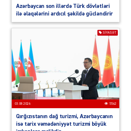
Azərbaycan son illərdə Türk dövlətləri
ilə əlaqələrini ardıcıl şəkildə gücləndirir
SIYASƏT
03.08.2026
5542
Qırğızıstanın dağ turizmi, Azərbaycanın
isə tarix vəmədəniyyət turizmi böyük