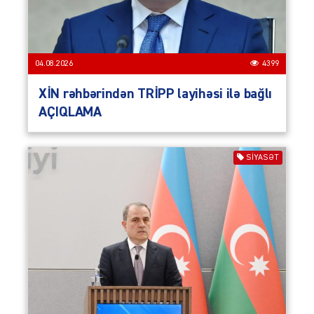
04.08.2026
4399
XİN rəhbərindən TRİPP layihəsi ilə bağlı
AÇIQLAMA
SIYASƏT