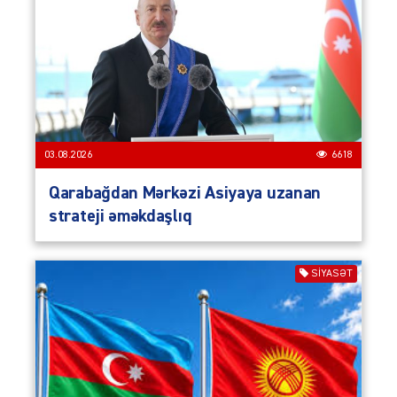
03.08.2026
6618
Qarabağdan Mərkəzi Asiyaya uzanan
strateji əməkdaşlıq
SIYASƏT