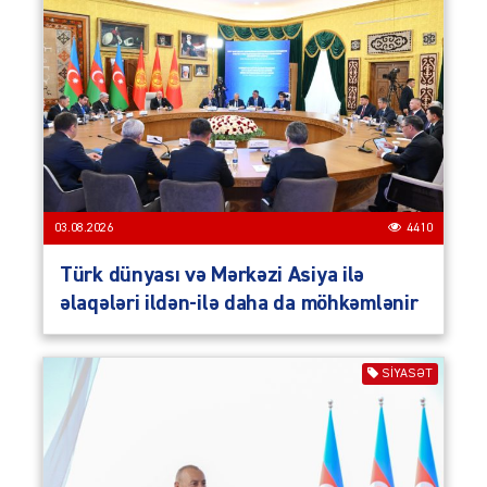
03.08.2026
4410
Türk dünyası və Mərkəzi Asiya ilə
əlaqələri ildən-ilə daha da möhkəmlənir
SIYASƏT