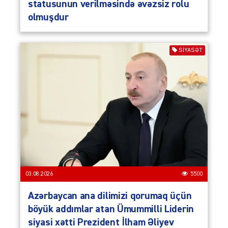
statusunun verilməsində əvəzsiz rolu
olmuşdur
SIYASƏT
03.08.2026
5500
Azərbaycan ana dilimizi qorumaq üçün
böyük addımlar atan Ümummilli Liderin
siyasi xətti Prezident İlham Əliyev