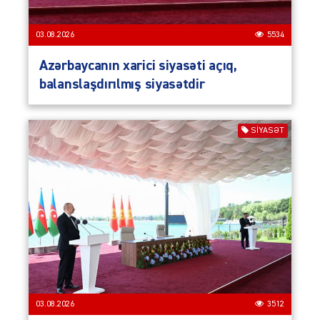
03.08.2026
5534
Azərbaycanın xarici siyasəti açıq,
balanslaşdırılmış siyasətdir
SIYASƏT
03.08.2026
3512