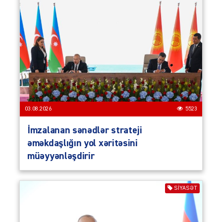
03.08.2026
5523
İmzalanan sənədlər strateji
əməkdaşlığın yol xəritəsini
müəyyənləşdirir
SIYASƏT