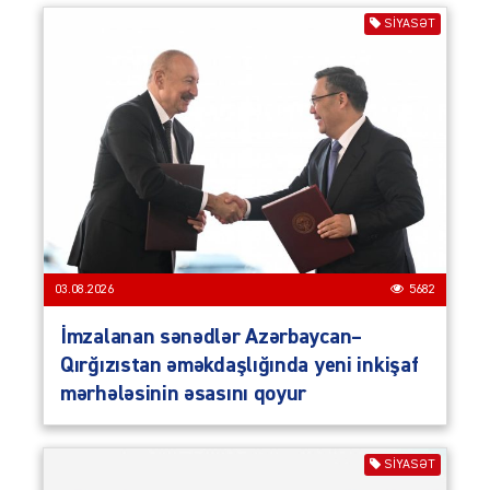
SIYASƏT
03.08.2026
5682
İmzalanan sənədlər Azərbaycan–
Qırğızıstan əməkdaşlığında yeni inkişaf
mərhələsinin əsasını qoyur
SIYASƏT