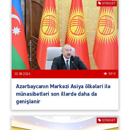
SIYASƏT
03.08.2026
5919
Azərbaycanın Mərkəzi Asiya ölkələri ilə
münasibətləri son illərdə daha da
genişlənir
SIYASƏT