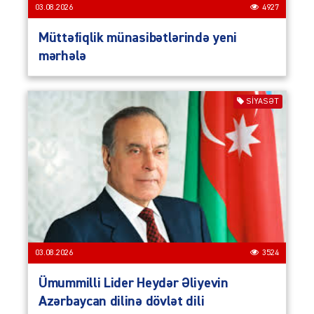
03.08.2026
4927
Müttəfiqlik münasibətlərində yeni
mərhələ
SIYASƏT
03.08.2026
3524
Ümummilli Lider Heydər Əliyevin
Azərbaycan dilinə dövlət dili