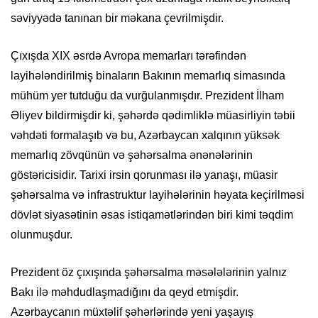
səviyyədə tanınan bir məkana çevrilmişdir.
Çıxışda XIX əsrdə Avropa memarları tərəfindən
layihələndirilmiş binaların Bakının memarlıq simasında
mühüm yer tutduğu da vurğulanmışdır. Prezident İlham
Əliyev bildirmişdir ki, şəhərdə qədimliklə müasirliyin təbii
vəhdəti formalaşıb və bu, Azərbaycan xalqının yüksək
memarlıq zövqünün və şəhərsalma ənənələrinin
göstəricisidir. Tarixi irsin qorunması ilə yanaşı, müasir
şəhərsalma və infrastruktur layihələrinin həyata keçirilməsi
dövlət siyasətinin əsas istiqamətlərindən biri kimi təqdim
olunmuşdur.
Prezident öz çıxışında şəhərsalma məsələlərinin yalnız
Bakı ilə məhdudlaşmadığını da qeyd etmişdir.
Azərbaycanın müxtəlif şəhərlərində yeni yaşayış