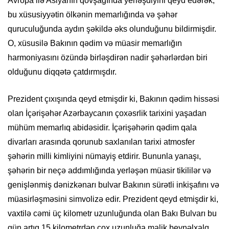
Avropa ilə Asiyanın qovşağında yerləşdiyini qeyd edərək,
bu xüsusiyyətin ölkənin memarlığında və şəhər
quruculuğunda aydın şəkildə əks olunduğunu bildirmişdir.
O, xüsusilə Bakının qədim və müasir memarlığın
harmoniyasını özündə birləşdirən nadir şəhərlərdən biri
olduğunu diqqətə çatdırmışdır.
Prezident çıxışında qeyd etmişdir ki, Bakının qədim hissəsi
olan İçərişəhər Azərbaycanın çoxəsrlik tarixini yaşadan
mühüm memarlıq abidəsidir. İçərişəhərin qədim qala
divarları arasında qorunub saxlanılan tarixi atmosfer
şəhərin milli kimliyini nümayiş etdirir. Bununla yanaşı,
şəhərin bir neçə addımlığında yerləşən müasir tikililər və
genişlənmiş dənizkənarı bulvar Bakının sürətli inkişafını və
müasirləşməsini simvolizə edir. Prezident qeyd etmişdir ki,
vaxtilə cəmi üç kilometr uzunluğunda olan Bakı Bulvarı bu
gün artıq 15 kilometrdən çox uzunluğa malik beynəlxalq