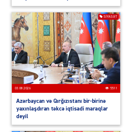
SIYASƏT
03.08.2026
5511
Azərbaycan və Qırğızıstanı bir-birinə
yaxınlaşdıran təkcə iqtisadi maraqlar
deyil