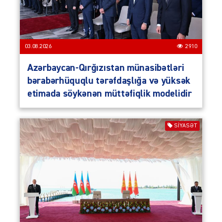
03.08.2026
2910
Azərbaycan-Qırğızıstan münasibətləri
bərabərhüquqlu tərəfdaşlığa və yüksək
etimada söykənən müttəfiqlik modelidir
SIYASƏT