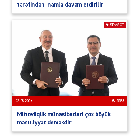
tərəfindən inamla davam etdirilir
SIYASƏT
02.08.2026
5583
Müttəfiqlik münasibətləri çox böyük
məsuliyyət deməkdir