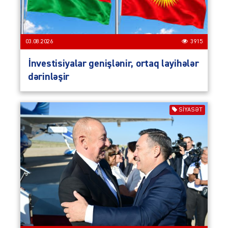
03.08.2026
3915
İnvestisiyalar genişlənir, ortaq layihələr
dərinləşir
SIYASƏT