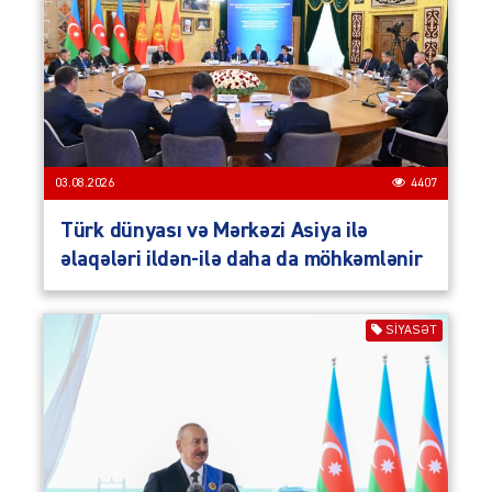
03.08.2026
4407
Türk dünyası və Mərkəzi Asiya ilə
əlaqələri ildən-ilə daha da möhkəmlənir
SIYASƏT