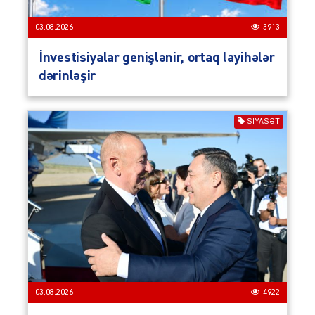
03.08.2026
3913
İnvestisiyalar genişlənir, ortaq layihələr
dərinləşir
SIYASƏT
03.08.2026
4922