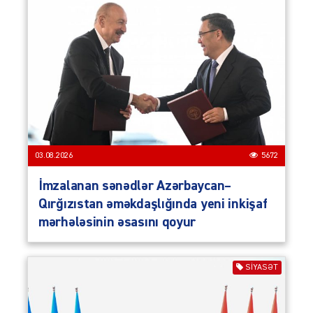
03.08.2026
5672
İmzalanan sənədlər Azərbaycan–
Qırğızıstan əməkdaşlığında yeni inkişaf
mərhələsinin əsasını qoyur
SIYASƏT