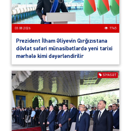
03.08.2026
7745
Prezident İlham Əliyevin Qırğızıstana
dövlət səfəri münasibətlərdə yeni tarixi
mərhələ kimi dəyərləndirilir
SIYASƏT