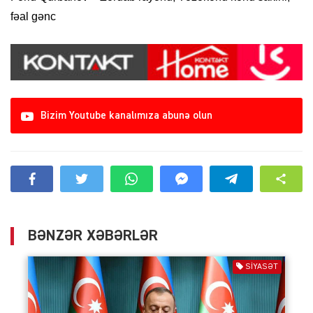
fəal gənc
Bizim Youtube kanalımıza abunə olun
BƏNZƏR XƏBƏRLƏR
SIYASƏT