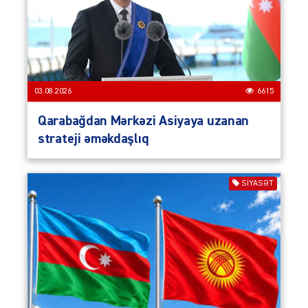
03.08.2026
6615
Qarabağdan Mərkəzi Asiyaya uzanan
strateji əməkdaşlıq
SIYASƏT