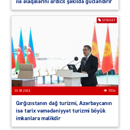
ilə əlaqələrini ardıcıl şəkildə gücləndirir
SIYASƏT
03.08.2026
5534
Qırğızıstanın dağ turizmi, Azərbaycanın
isə tarix vəmədəniyyət turizmi böyük
imkanlara malikdir