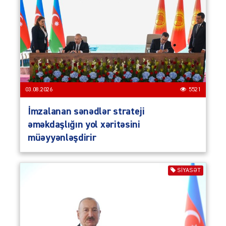
03.08.2026
5521
İmzalanan sənədlər strateji
əməkdaşlığın yol xəritəsini
müəyyənləşdirir
SIYASƏT