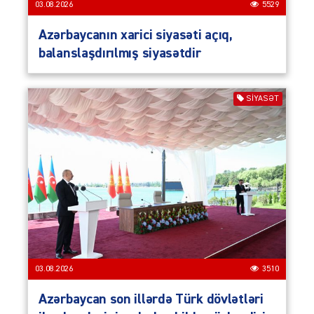
03.08.2026
5529
Azərbaycanın xarici siyasəti açıq,
balanslaşdırılmış siyasətdir
SIYASƏT
03.08.2026
3510
Azərbaycan son illərdə Türk dövlətləri