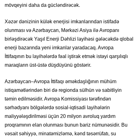
mövqeyini daha da gücləndirəcək.
Xəzər dənizinin külək enerjisi imkanlarından istifadə
olunması və Azərbaycan, Mərkəzi Asiya ilə Avropanı
birləşdirəcək Yaşıl Enerji Dəhlizi layihəsi gələcəkdə qlobal
enerji bazarında yeni imkanlar yaradacaq. Avropa
İttifaqının bu layihələrdə fəal iştirak etmək istəyi qarşılıqlı
maraqların üst-üstə düşdüyünü göstərir.
Azərbaycan–Avropa İttifaqı əməkdaşlığının mühüm
istiqamətlərindən biri də regionda sülhün və sabitliyin
təmin edilməsidir. Avropa Komissiyası tərəfindən
sərhədyanı bölgələrdə sosial-iqtisadi layihələrin
maliyyələşdirilməsi üçün 20 milyon avroluq yardım
proqramının elan olunması bunun bariz nümunəsidir. Bu
vəsait səhiyyə, minatəmizləmə, kənd təsərrüfatı, su