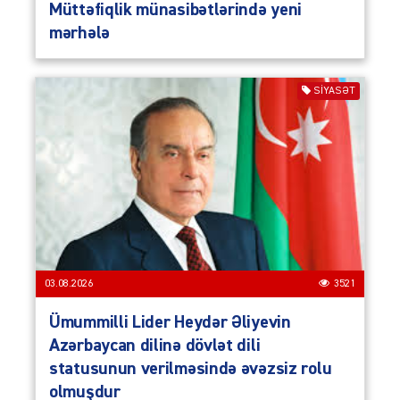
Müttəfiqlik münasibətlərində yeni
mərhələ
SIYASƏT
03.08.2026
3521
Ümummilli Lider Heydər Əliyevin
Azərbaycan dilinə dövlət dili
statusunun verilməsində əvəzsiz rolu
olmuşdur