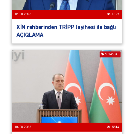
04.08.2026
4397
XİN rəhbərindən TRİPP layihəsi ilə bağlı
AÇIQLAMA
SIYASƏT
04.08.2026
5514