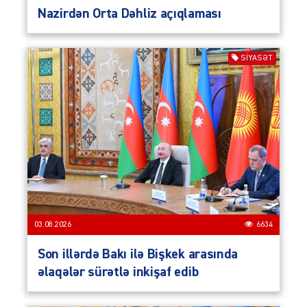
Nazirdən Orta Dəhliz açıqlaması
SIYASƏT
03.08.2026
6634
Son illərdə Bakı ilə Bişkek arasında
əlaqələr sürətlə inkişaf edib