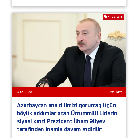
SIYASƏT
03.08.2026
5498
Azərbaycan ana dilimizi qorumaq üçün
böyük addımlar atan Ümummilli Liderin
siyasi xətti Prezident İlham Əliyev
tərəfindən inamla davam etdirilir