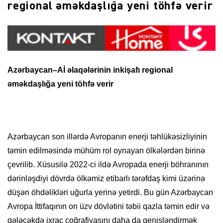
regional əməkdaşlığa yeni töhfə verir
Azərbaycan–Aİ əlaqələrinin inkişafı regional
əməkdaşlığa yeni töhfə verir
Azərbaycan son illərdə Avropanın enerji təhlükəsizliyinin
təmin edilməsində mühüm rol oynayan ölkələrdən birinə
çevrilib. Xüsusilə 2022-ci ildə Avropada enerji böhranının
dərinləşdiyi dövrdə ölkəmiz etibarlı tərəfdaş kimi üzərinə
düşən öhdəlikləri uğurla yerinə yetirdi. Bu gün Azərbaycan
Avropa İttifaqının on üzv dövlətini təbii qazla təmin edir və
gələcəkdə ixrac coğrafiyasını daha da genişləndirmək