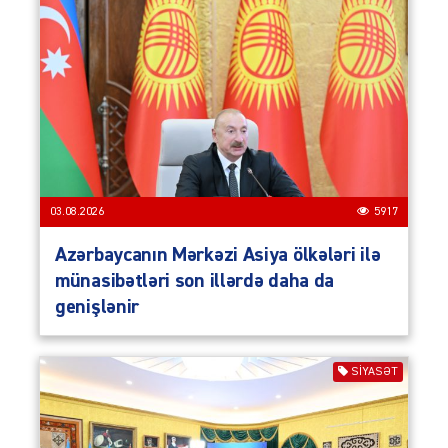
03.08.2026
5917
Azərbaycanın Mərkəzi Asiya ölkələri ilə
münasibətləri son illərdə daha da
genişlənir
SIYASƏT