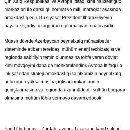
Çin Xalq Respublikası və Avropa İttifaqı kimi müxtəlif güc
mərkəzləri ilə qarşılıqlı hörmət və milli maraqlar əsasında
əməkdaşlıq edir. Bu siyasət Prezident İlham Əliyevin
həyata keçirdiyi uzaqgörən diplomatiyanın nəticəsidir.
Müasir dövrdə Azərbaycan beynəlxalq münasibətlər
sistemində etibarlı tərəfdaş, mühüm enerji təchizatçısı və
regionda sabitliyin təmin olunmasına töhfə verən dövlət
kimi mövqeyini daha da möhkəmləndirir. Avropa İttifaqı ilə
inkişaf edən strateji əməkdaşlıq isə ölkəmizin beynəlxalq
nüfuzunun yüksəlməsinə, iqtisadi imkanlarının
genişlənməsinə və regionda uzunmüddətli sülhün bərqərar
olmasına mühüm töhfə verməyə davam edəcək.
Fərid Qurbanov – Zərdab rayonu, Təzəkənd kənd sakini,