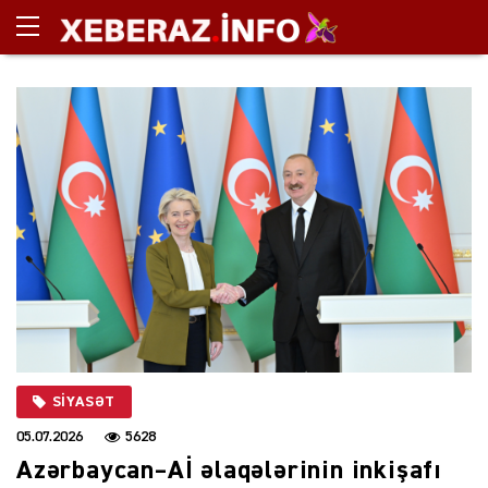
SIYASƏT
05.07.2026
5628
Azərbaycan–Aİ əlaqələrinin inkişafı