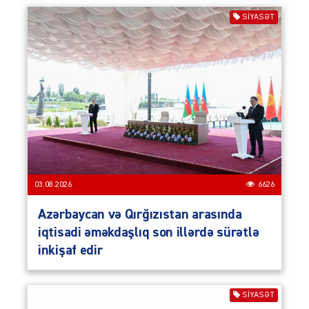
SIYASƏT
03.08.2026
6626
Azərbaycan və Qırğızıstan arasında
iqtisadi əməkdaşlıq son illərdə sürətlə
inkişaf edir
SIYASƏT