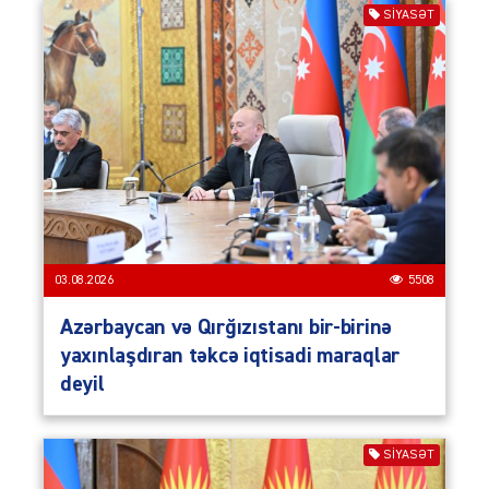
SIYASƏT
03.08.2026
5508
Azərbaycan və Qırğızıstanı bir-birinə
yaxınlaşdıran təkcə iqtisadi maraqlar
deyil
SIYASƏT