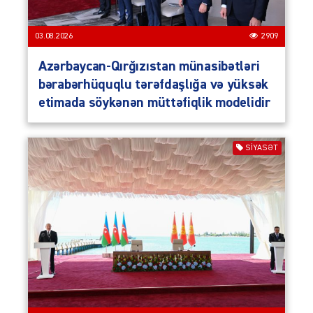
03.08.2026
2909
Azərbaycan-Qırğızıstan münasibətləri
bərabərhüquqlu tərəfdaşlığa və yüksək
etimada söykənən müttəfiqlik modelidir
SIYASƏT