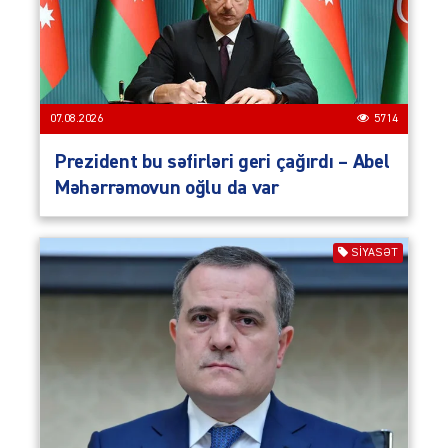
07.08.2026
5714
Prezident bu səfirləri geri çağırdı – Abel
Məhərrəmovun oğlu da var
SIYASƏT