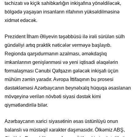
təchizatı və kiçik sahibkarlığın inkişafına yönəldiləcək,
bölgədə yaşayan insanların rifahının yüksəldilməsinə
xidmət edəcək.
Prezident İlham Əliyevin təşəbbüsü ilə irəli sürülən sülh
gündəliyi artıq praktik nəticələr verməyə başlayıb.
Regionda qarşıdurmanın azalması, əməkdaşlıq
imkanlarının genişlənməsi və yeni iqtisadi əlaqələrin
formalaşması Cənubi Qafqazın gələcək inkişafı üçün
mühüm zəmin yaradır. Avropa İttifaqının bu prosesi
dəstəkləməsi Azərbaycanın beynəlxalq hüquqa əsaslanan
mövqeyinə verilən növbəti siyasi dəstək kimi
qiymətləndirilə bilər.
Azərbaycanın xarici siyasətinin əsas üstünlüyü onun
balanslı və müstəqil xarakter daşımasıdır. Ölkəmiz ABŞ,