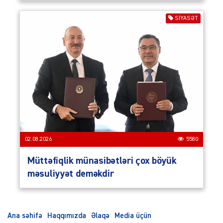
SIYASƏT
02.08.2026
5580
Müttəfiqlik münasibətləri çox böyük
məsuliyyət deməkdir
Ana səhifə
Haqqımızda
Əlaqə
Media üçün