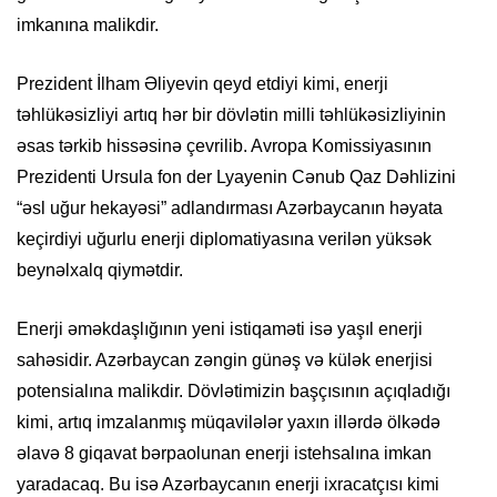
imkanına malikdir.
Prezident İlham Əliyevin qeyd etdiyi kimi, enerji
təhlükəsizliyi artıq hər bir dövlətin milli təhlükəsizliyinin
əsas tərkib hissəsinə çevrilib. Avropa Komissiyasının
Prezidenti Ursula fon der Lyayenin Cənub Qaz Dəhlizini
“əsl uğur hekayəsi” adlandırması Azərbaycanın həyata
keçirdiyi uğurlu enerji diplomatiyasına verilən yüksək
beynəlxalq qiymətdir.
Enerji əməkdaşlığının yeni istiqaməti isə yaşıl enerji
sahəsidir. Azərbaycan zəngin günəş və külək enerjisi
potensialına malikdir. Dövlətimizin başçısının açıqladığı
kimi, artıq imzalanmış müqavilələr yaxın illərdə ölkədə
əlavə 8 giqavat bərpaolunan enerji istehsalına imkan
yaradacaq. Bu isə Azərbaycanın enerji ixracatçısı kimi