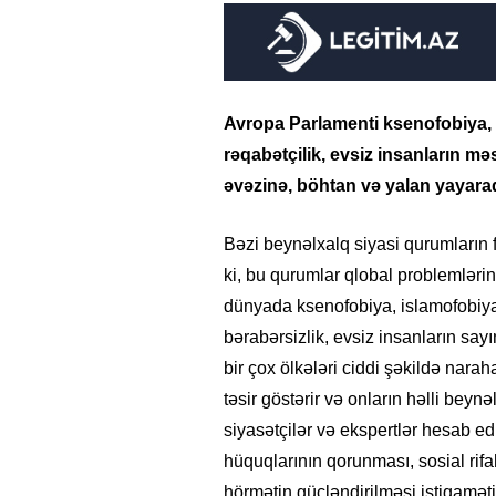
Avropa Parlamenti ksenofobiya, i
rəqabətçilik, evsiz insanların m
əvəzinə, böhtan və yalan yayaraq
Bəzi beynəlxalq siyasi qurumların 
ki, bu qurumlar qlobal problemlərin
dünyada ksenofobiya, islamofobiya,
bərabərsizlik, evsiz insanların sa
bir çox ölkələri ciddi şəkildə nara
təsir göstərir və onların həlli bey
siyasətçilər və ekspertlər hesab edi
hüquqlarının qorunması, sosial rifa
hörmətin gücləndirilməsi istiqamətin