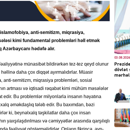
DÜNYA
slamofobiya, anti-semitizm, miqrasiya,
əsələsi kimi fundamental problemləri həll etmək
 Azərbaycanı hədəfə alır.
03.08.2026
fəaliyyətinə münasibət bildirərkən tez-tez qeyd olunur
Prezide
CƏMIY
dövlət 
 həllinə daha çox diqqət ayırmalıdırlar. Müasir
mərhələ
 anti-semitizm, miqrasiya problemləri, sosial
yının artması və iqtisadi rəqabət kimi mühüm məsələlər
hat edir. Bu problemlər milyonlarla insanın həyatına
XARİCİ
nəlxalq əməkdaşlıq tələb edir. Bu baxımdan, bəzi
rlər ki, beynəlxalq təşkilatlar daha çox insan
hın yaxşılaşdırılması və cəmiyyətlər arasında qarşılıqlı
də fəaliyyət göstərməlidirlər. Onların fikrincə, ayrı-