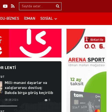
Search…
OU-BIZNES
İDMAN
SOSIAL
R LENTI
YƏT
Milli-mənəvi dəyərlər və
xalqlararası dostluq:
Bakıda birgə görüş keçirilib
08.08.2026
8
YƏT