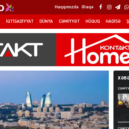
Haqqımızda
Əlaqə
T
İQTISADIYYAT
DÜNYA
CƏMIYYƏT
HÜQUQ
HADISƏ
Ş
XƏBƏ
CƏMIY
CƏMIY