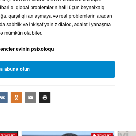
tibarilə, qlobal problemlərin həlli üçün beynəlxalq
ığa, qarşılıqlı anlaşmaya və real problemlərin aradan
a sabitlik və inkişaf yalnız dialoq, ədalətli yanaşma
KRIMIN
lə mümkün ola bilər.
ənclər evinin psixoloqu
SOSIAL
a abunə olun
KRIMIN
SIYASƏT
SIYASƏT