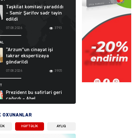
Təşkilat komitəsi yaradıldı
– Samir Şərifov sədr təyin
edildi
07.08.2026
3793
AL
“Arzum”un cinayət işi
təkrar ekspertizaya
göndərildi
07.08.2026
3905
ƏT
Prezident bu səfirləri geri
çağırdı – Abel
Məhərrəmovun oğlu da var
07.08.2026
5714
X OXUNANLAR
LÜK
HƏFTƏLIK
AYLIQ
Moskvada güclü partlayış