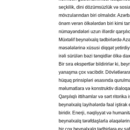
seçkilik, dini dözümsüzlük və sosi
mövzularından biri olmalıdır. Azərb
önəm verən ölkələrdən biri kimi tanı
nümayəndələri uzun illərdir qarşılı
Müxtəlif beynəlxalq tədbirlərdə Az
məsələlərinə xüsusi diqqət yetirdi
irəli sürülən bəzi tənqidlər ölkə da
Bir sıra ekspertlər bildirirlər ki, 
yanaşma çox vacibdir. Dövlətlərara
hüquq prinsipləri əsasında qurulmal
məlumatlara və konstruktiv dialoqa
Qarşılıqlı ittihamlar və sərt ritori
beynəlxalq layihələrdə fəal iştira
biridir. Enerji, nəqliyyat və humani
beynəlxalq tərəfdaşlarla əlaqələrin
bir çox beynəlxalq tədbirlərə ev sa