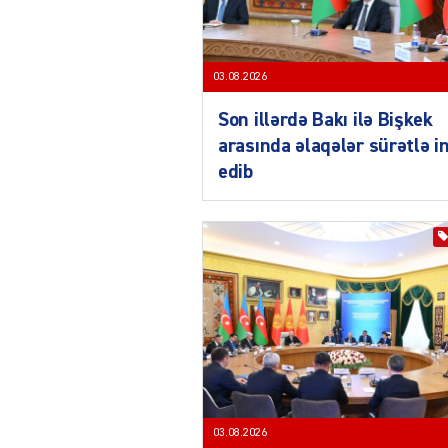
03.08.2026
Son illərdə Bakı ilə Bişkek
arasında əlaqələr sürətlə i
edib
03.08.2026