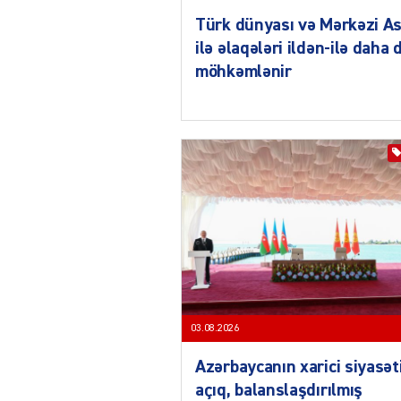
Türk dünyası və Mərkəzi As
ilə əlaqələri ildən-ilə daha 
möhkəmlənir
03.08.2026
Azərbaycanın xarici siyasət
açıq, balanslaşdırılmış