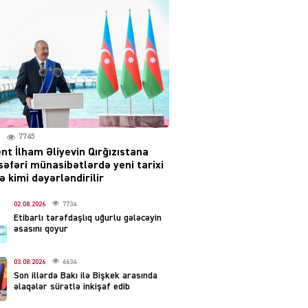
səsləri eşidildi
07.08.2026
5492
Rusiya-Ukrayna
münaqişəsinin həllində
irəliləyiş var – Tramp
07.08.2026
5503
7745
nt İlham Əliyevin Qırğızıstana
YƏT
səfəri münasibətlərdə yeni tarixi
Prezident 2 fərman
 kimi dəyərləndirilir
imzaladı
07.08.2026
02.08.2026
7734
5492
Etibarlı tərəfdaşlıq uğurlu gələcəyin
əsasını qoyur
 SİYASƏT
Tehran və İrəvandan
03.08.2026
6634
“Tramp yolu”na HƏMLƏ –
Son illərdə Bakı ilə Bişkek arasında
REAKSİYA
əlaqələr sürətlə inkişaf edib
07.08.2026
5494