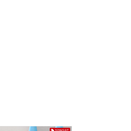
törədən şəxs saxlanıldı
07.08.2026
3974
AL
Kiyevdə əlinə silah alıb
döyüşdü, Azərbaycanda
həbs olundu – MƏHKƏMƏ İŞİ
04.08.2026
4404
80 manatlıq Prezident
təqaüdü ilə bağlı VACİB
AÇIQLAMA
04.08.2026
4403
AL
Cəza çəkən şəxs məhkum
yoldaşını buna görə
öldürüb…
SIYASƏT