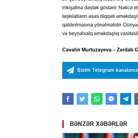
inkişafına dəstək göstərir. Nəticə e
təşkilatların əsas diqqəti əməkdaşl
qaldırılmasına yönəlməlidir. Dünyad
və beynəlxalq əməkdaşlıq vasitəsi
Cəvahir Murtuzayeva – Zərdab G
Bizim Telegram kanalımız
BƏNZƏR XƏBƏRLƏR