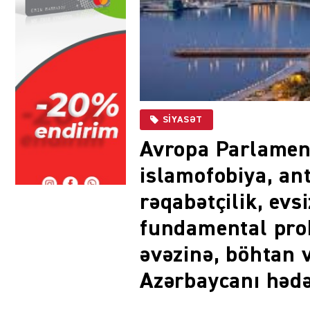
SIYASƏT
Avropa Parlament
islamofobiya, an
rəqabətçilik, evs
fundamental pro
əvəzinə, böhtan 
Azərbaycanı hədə