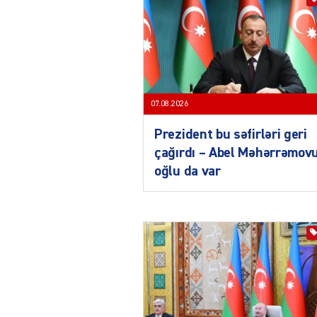
07.08.2026
Prezident bu səfirləri geri
çağırdı – Abel Məhərrəmov
oğlu da var