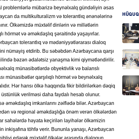
al problemlərlə mübarizə beynəlxalq gündəliyin əsas
KRIMIN
HÜQUQ
aycan da multikulturalizm və tolerantlıq ənənələrinə
nır. Ölkəmizdə müxtəlif dinlərin və millətlərin
qlı hörmət və əməkdaşlıq şəraitində yaşayırlar.
ərbaycan tolerantlıq və mədəniyyətlərarası dialoq
yini nümayiş etdirib. Bu səbəbdən Azərbaycana qarşı
HADIS
xilində bəzən ədalətsiz yanaşma kimi qiymətləndirilir.
beynəlxalq münasibətlərdə obyektivlik və balanslı
sı münasibətlər qarşılıqlı hörmət və beynəlxalq
ıdır. Hər hansı ölkə haqqında fikir bildirilərkən dəqiq
DÜNYA
 üstünlük verilməsi daha faydalı hesab olunur.
ka isə əməkdaşlıq imkanlarını zəiflədə bilər. Azərbaycan
k edən və regional əməkdaşlığa önəm verən ölkələrdən
tar sahələrdə həyata keçirilən layihələr ölkəmizin
HADIS
in inkişafına töhfə verir. Bununla yanaşı, Azərbaycan
hibliyi edərək müxtəlif ölkələr arasında dialoqun