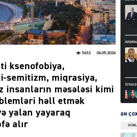
KRIMIN
5632
06.05.2026
i ksenofobiya,
ti-semitizm, miqrasiya,
SIYAS
iz insanların məsələsi kimi
blemləri həll etmək
və yalan yayaraq
ƏN ÇO
fə alır
GÜN
DÜNYA