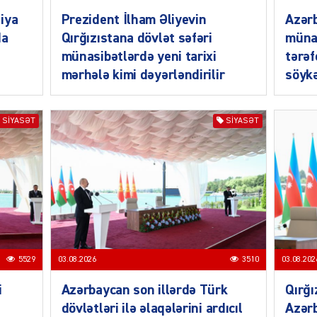
iya
Prezident İlham Əliyevin
Azərb
da
Qırğızıstana dövlət səfəri
müna
münasibətlərdə yeni tarixi
tərəf
mərhələ kimi dəyərləndirilir
söykə
MANŞE
SIYASƏT
SIYASƏT
SIYAS
5529
03.08.2026
3510
03.08.202
DÜNYA
i
Azərbaycan son illərdə Türk
Qırğı
dövlətləri ilə əlaqələrini ardıcıl
Azərb