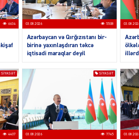
6634
03.08.2026
5508
03.08.202
Azərbaycan və Qırğızıstanı bir-
Azər
CƏMIY
nkişaf
birinə yaxınlaşdıran təkcə
ölkəl
iqtisadi maraqlar deyil
illər
SIYASƏT
SIYASƏT
CƏMIY
CƏMIY
4407
03.08.2026
7745
03.08.202