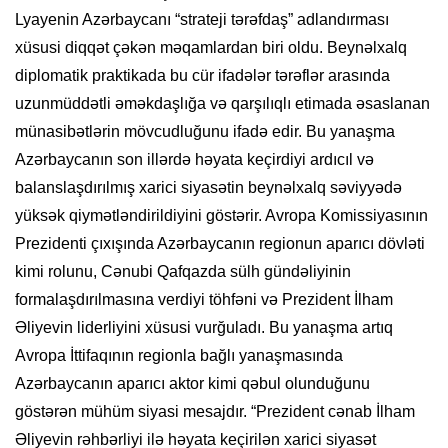
Lyayenin Azərbaycanı “strateji tərəfdaş” adlandırması
xüsusi diqqət çəkən məqamlardan biri oldu. Beynəlxalq
diplomatik praktikada bu cür ifadələr tərəflər arasında
uzunmüddətli əməkdaşlığa və qarşılıqlı etimada əsaslanan
münasibətlərin mövcudluğunu ifadə edir. Bu yanaşma
Azərbaycanın son illərdə həyata keçirdiyi ardıcıl və
balanslaşdırılmış xarici siyasətin beynəlxalq səviyyədə
yüksək qiymətləndirildiyini göstərir. Avropa Komissiyasının
Prezidenti çıxışında Azərbaycanın regionun aparıcı dövləti
kimi rolunu, Cənubi Qafqazda sülh gündəliyinin
formalaşdırılmasına verdiyi töhfəni və Prezident İlham
Əliyevin liderliyini xüsusi vurğuladı. Bu yanaşma artıq
Avropa İttifaqının regionla bağlı yanaşmasında
Azərbaycanın aparıcı aktor kimi qəbul olunduğunu
göstərən mühüm siyasi mesajdır. “Prezident cənab İlham
Əliyevin rəhbərliyi ilə həyata keçirilən xarici siyasət