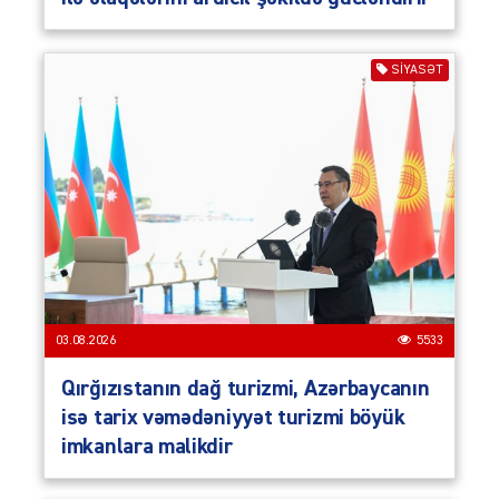
SIYASƏT
03.08.2026
5533
Qırğızıstanın dağ turizmi, Azərbaycanın
isə tarix vəmədəniyyət turizmi böyük
imkanlara malikdir