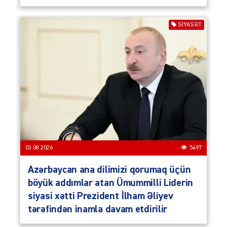
SIYASƏT
03.08.2026
5497
Azərbaycan ana dilimizi qorumaq üçün
böyük addımlar atan Ümummilli Liderin
siyasi xətti Prezident İlham Əliyev
tərəfindən inamla davam etdirilir