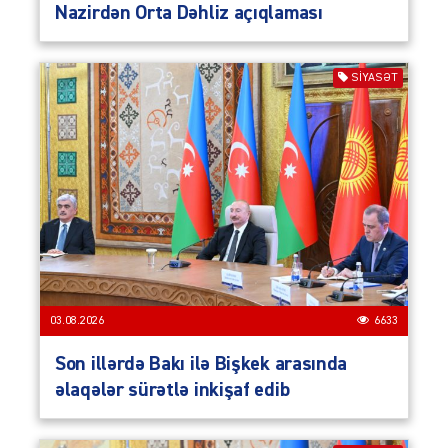
Nazirdən Orta Dəhliz açıqlaması
SIYASƏT
03.08.2026
6633
Son illərdə Bakı ilə Bişkek arasında
əlaqələr sürətlə inkişaf edib