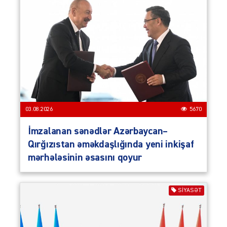
03.08.2026
5670
İmzalanan sənədlər Azərbaycan–
Qırğızıstan əməkdaşlığında yeni inkişaf
mərhələsinin əsasını qoyur
SIYASƏT