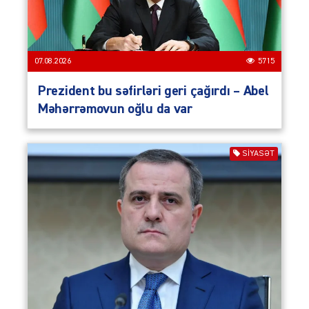
07.08.2026
5715
Prezident bu səfirləri geri çağırdı – Abel
Məhərrəmovun oğlu da var
SIYASƏT