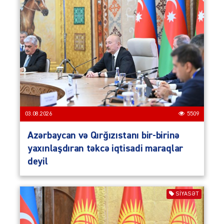
03.08.2026
5509
Azərbaycan və Qırğızıstanı bir-birinə
yaxınlaşdıran təkcə iqtisadi maraqlar
deyil
SIYASƏT