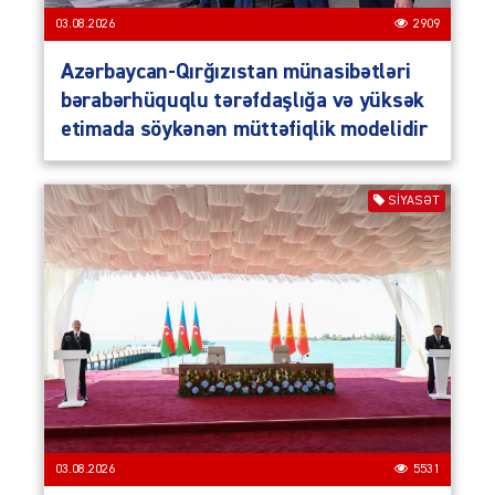
03.08.2026
2909
Azərbaycan-Qırğızıstan münasibətləri
bərabərhüquqlu tərəfdaşlığa və yüksək
etimada söykənən müttəfiqlik modelidir
SIYASƏT
03.08.2026
5531