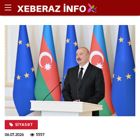
SIYASƏT
06.07.2026
5557