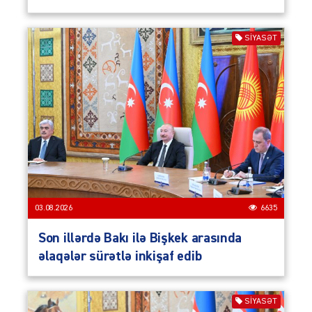
SIYASƏT
03.08.2026
6635
Son illərdə Bakı ilə Bişkek arasında
əlaqələr sürətlə inkişaf edib
SIYASƏT