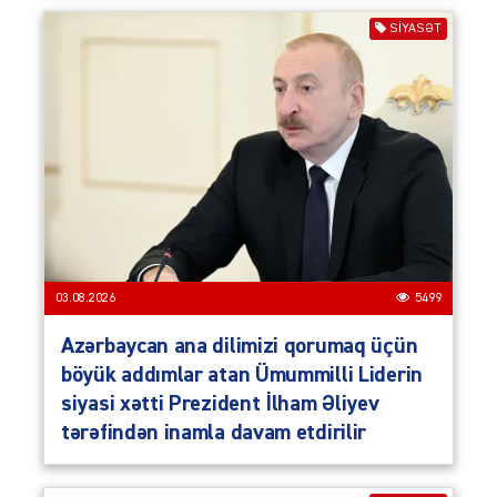
SIYASƏT
03.08.2026
5499
Azərbaycan ana dilimizi qorumaq üçün
böyük addımlar atan Ümummilli Liderin
siyasi xətti Prezident İlham Əliyev
tərəfindən inamla davam etdirilir