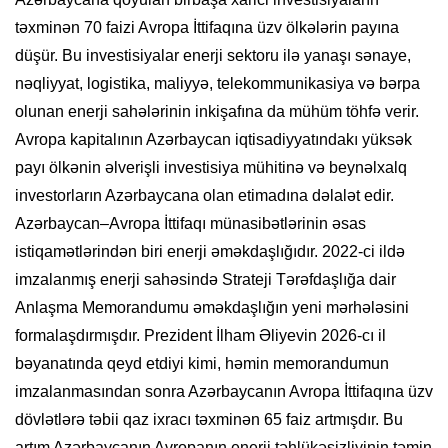
təxminən 70 faizi Avropa İttifaqına üzv ölkələrin payına
düşür. Bu investisiyalar enerji sektoru ilə yanaşı sənaye,
nəqliyyat, logistika, maliyyə, telekommunikasiya və bərpa
olunan enerji sahələrinin inkişafına da mühüm töhfə verir.
Avropa kapitalının Azərbaycan iqtisadiyyatındakı yüksək
payı ölkənin əlverişli investisiya mühitinə və beynəlxalq
investorların Azərbaycana olan etimadına dəlalət edir.
Azərbaycan–Avropa İttifaqı münasibətlərinin əsas
istiqamətlərindən biri enerji əməkdaşlığıdır. 2022-ci ildə
imzalanmış enerji sahəsində Strateji Tərəfdaşlığa dair
Anlaşma Memorandumu əməkdaşlığın yeni mərhələsini
formalaşdırmışdır. Prezident İlham Əliyevin 2026-cı il
bəyanatında qeyd etdiyi kimi, həmin memorandumun
imzalanmasından sonra Azərbaycanın Avropa İttifaqına üzv
dövlətlərə təbii qaz ixracı təxminən 65 faiz artmışdır. Bu
artım Azərbaycanın Avropanın enerji təhlükəsizliyinin təmin