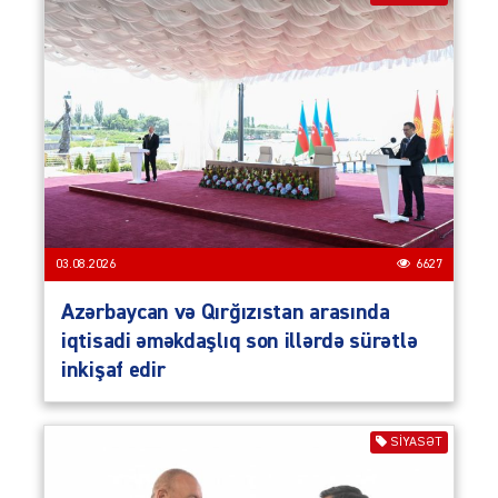
03.08.2026
6627
Azərbaycan və Qırğızıstan arasında
iqtisadi əməkdaşlıq son illərdə sürətlə
inkişaf edir
SIYASƏT