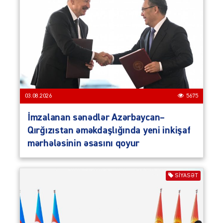
03.08.2026
5675
İmzalanan sənədlər Azərbaycan–
Qırğızıstan əməkdaşlığında yeni inkişaf
mərhələsinin əsasını qoyur
SIYASƏT