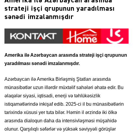
Amerika ilə Azərbaycan arasında
strateji işçi qrupunun yaradılması
sənədi imzalanmışdır
Amerika ilə Azərbaycan arasında strateji işçi qrupunun
yaradılması sənədi imzalanmışdır.
Azərbaycan ilə Amerika Birləşmiş Ştatları arasında
münasibətlər uzun illərdir müxtəlif sahələri əhatə edir. Bu
əlaqələr siyasi, iqtisadi, enerji və təhlükəsizlik
istiqamətlərində inkişaf edib. 2025-ci il bu münasibətlərin
tarixində xüsusi yer tuta bilər. Həmin il ərzində iki ölkə
arasında dialoqun daha da intensivləşməsi müşahidə
olunur. Qarşılıqlı səfərlər və yüksək səviyyəli görüşlər