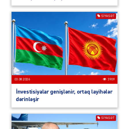
SIYASƏT
03.08.2026
3909
İnvestisiyalar genişlənir, ortaq layihələr
dərinləşir
SIYASƏT