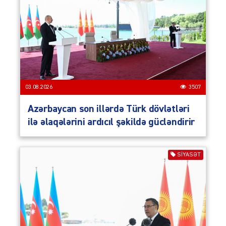
03.08.2026
3507
Azərbaycan son illərdə Türk dövlətləri
ilə əlaqələrini ardıcıl şəkildə gücləndirir
SIYASƏT