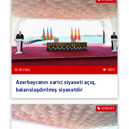
SIYASƏT
03.08.2026
5525
Azərbaycanın xarici siyasəti açıq,
balanslaşdırılmış siyasətdir
SIYASƏT