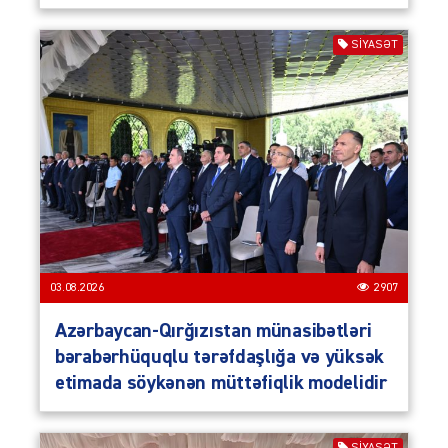
SIYASƏT
03.08.2026
2907
Azərbaycan-Qırğızıstan münasibətləri
bərabərhüquqlu tərəfdaşlığa və yüksək
etimada söykənən müttəfiqlik modelidir