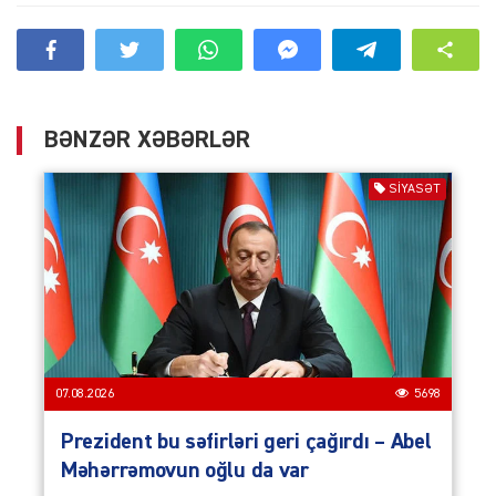
BƏNZƏR XƏBƏRLƏR
SIYASƏT
07.08.2026
5698
Prezident bu səfirləri geri çağırdı – Abel
Məhərrəmovun oğlu da var