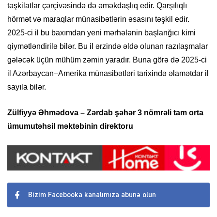
təşkilatlar çərçivəsində də əməkdaşlıq edir. Qarşılıqlı
hörmət və maraqlar münasibətlərin əsasını təşkil edir.
2025-ci il bu baxımdan yeni mərhələnin başlanğıcı kimi
qiymətləndirilə bilər. Bu il ərzində əldə olunan razılaşmalar
gələcək üçün mühüm zəmin yaradır. Buna görə də 2025-ci
il Azərbaycan–Amerika münasibətləri tarixində əlamətdar il
sayıla bilər.
Zülfiyyə Əhmədova – Zərdab şəhər 3 nömrəli tam orta
ümumutəhsil məktəbinin direktoru
Bizim Facebooka kanalımıza abunə olun