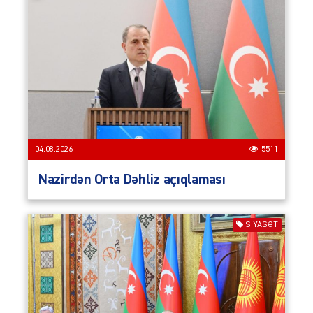
04.08.2026
5511
Nazirdən Orta Dəhliz açıqlaması
SIYASƏT