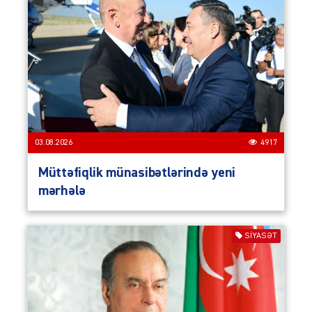
03.08.2026
4917
Müttəfiqlik münasibətlərində yeni
mərhələ
SIYASƏT