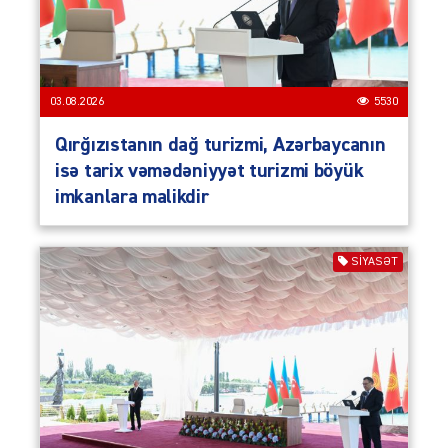
03.08.2026
5530
Qırğızıstanın dağ turizmi, Azərbaycanın
isə tarix vəmədəniyyət turizmi böyük
imkanlara malikdir
SIYASƏT