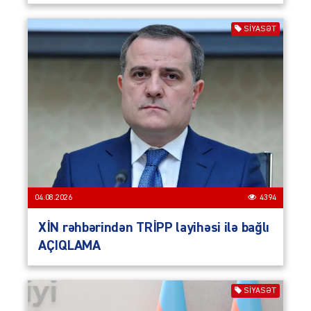
SIYASƏT
04.08.2026
4394
XİN rəhbərindən TRİPP layihəsi ilə bağlı
AÇIQLAMA
SIYASƏT