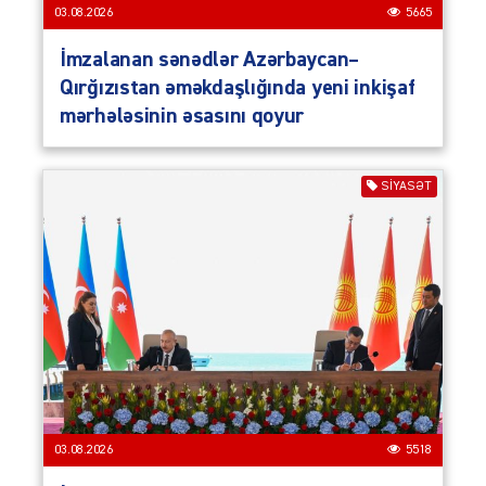
03.08.2026
5665
İmzalanan sənədlər Azərbaycan–
Qırğızıstan əməkdaşlığında yeni inkişaf
mərhələsinin əsasını qoyur
SIYASƏT
03.08.2026
5518