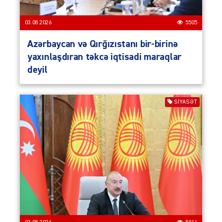
03.08.2026
5505
Azərbaycan və Qırğızıstanı bir-birinə
yaxınlaşdıran təkcə iqtisadi maraqlar
deyil
SIYASƏT