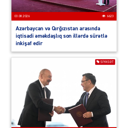
03.08.2026
6623
Azərbaycan və Qırğızıstan arasında
iqtisadi əməkdaşlıq son illərdə sürətlə
inkişaf edir
SIYASƏT