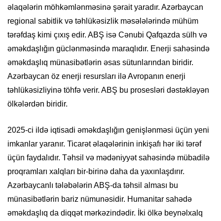
əlaqələrin möhkəmlənməsinə şərait yaradır. Azərbaycan
regional sabitlik və təhlükəsizlik məsələlərində mühüm
tərəfdaş kimi çıxış edir. ABŞ isə Cənubi Qafqazda sülh və
əməkdaşlığın güclənməsində maraqlıdır. Enerji sahəsində
əməkdaşlıq münasibətlərin əsas sütunlarından biridir.
Azərbaycan öz enerji resursları ilə Avropanın enerji
təhlükəsizliyinə töhfə verir. ABŞ bu prosesləri dəstəkləyən
ölkələrdən biridir.
2025-ci ildə iqtisadi əməkdaşlığın genişlənməsi üçün yeni
imkanlar yaranır. Ticarət əlaqələrinin inkişafı hər iki tərəf
üçün faydalıdır. Təhsil və mədəniyyət sahəsində mübadilə
proqramları xalqları bir-birinə daha da yaxınlaşdırır.
Azərbaycanlı tələbələrin ABŞ-da təhsil alması bu
münasibətlərin bariz nümunəsidir. Humanitar sahədə
əməkdaşlıq da diqqət mərkəzindədir. İki ölkə beynəlxalq