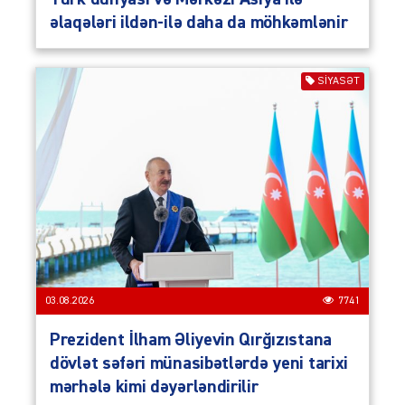
əlaqələri ildən-ilə daha da möhkəmlənir
SIYASƏT
03.08.2026
7741
Prezident İlham Əliyevin Qırğızıstana
dövlət səfəri münasibətlərdə yeni tarixi
mərhələ kimi dəyərləndirilir