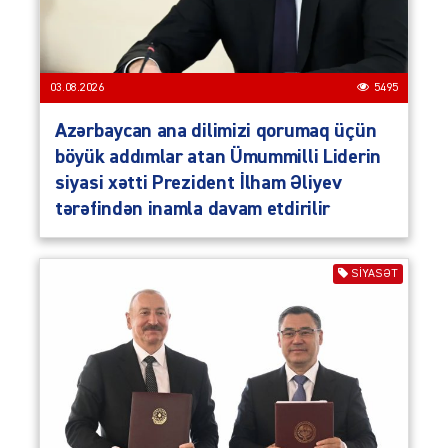
03.08.2026
5495
Azərbaycan ana dilimizi qorumaq üçün
böyük addımlar atan Ümummilli Liderin
siyasi xətti Prezident İlham Əliyev
tərəfindən inamla davam etdirilir
SIYASƏT