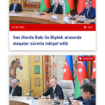
03.08.2026
6631
Son illərdə Bakı ilə Bişkek arasında
əlaqələr sürətlə inkişaf edib
SIYASƏT