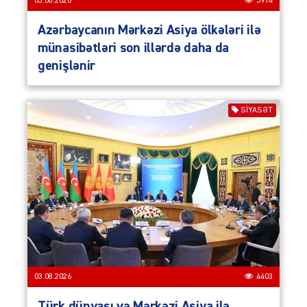
03.08.2026
5914
Azərbaycanın Mərkəzi Asiya ölkələri ilə
münasibətləri son illərdə daha da
genişlənir
SIYASƏT
03.08.2026
4403
Türk dünyası və Mərkəzi Asiya ilə