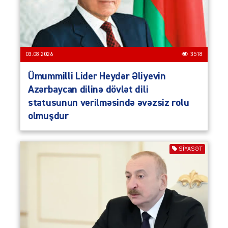
03.08.2026
3518
Ümummilli Lider Heydər Əliyevin
Azərbaycan dilinə dövlət dili
statusunun verilməsində əvəzsiz rolu
olmuşdur
SIYASƏT