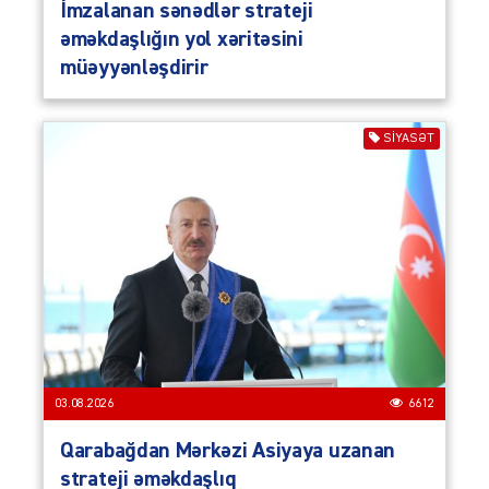
İmzalanan sənədlər strateji
əməkdaşlığın yol xəritəsini
müəyyənləşdirir
SIYASƏT
03.08.2026
6612
Qarabağdan Mərkəzi Asiyaya uzanan
strateji əməkdaşlıq