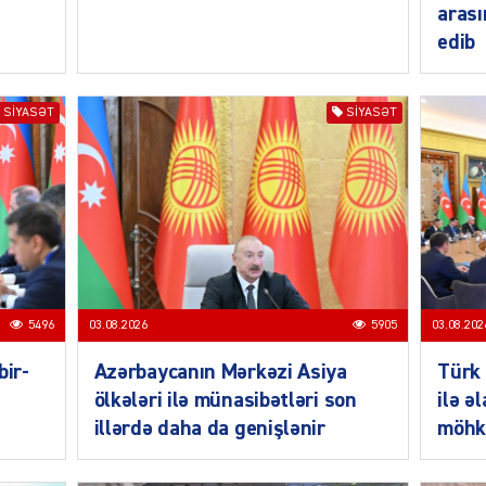
arası
edib
SIYAS
SIYASƏT
SIYASƏT
SIYAS
5496
03.08.2026
5905
03.08.202
bir-
Azərbaycanın Mərkəzi Asiya
Türk 
ölkələri ilə münasibətləri son
ilə ə
illərdə daha da genişlənir
möhk
SIYAS