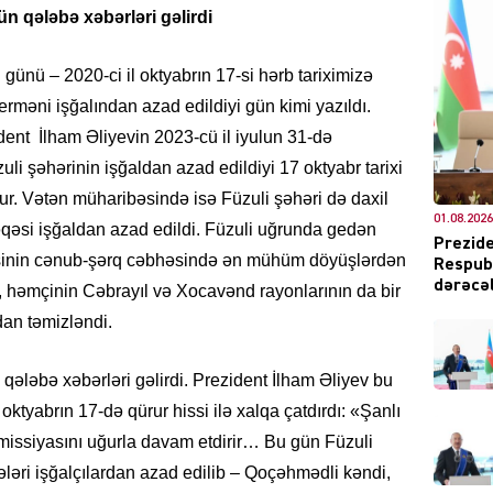
n qələbə xəbərləri gəlirdi
günü – 2020-ci il oktyabrın 17-si hərb tariximizə
DÜNYA
 erməni işğalından azad edildiyi gün kimi yazıldı.
ent İlham Əliyevin 2023-cü il iyulun 31-də
i şəhərinin işğaldan azad edildiyi 17 oktyabr tarixi
r. Vətən müharibəsində isə Füzuli şəhəri də daxil
01.08.2026
ŞOU-B
əsi işğaldan azad edildi. Füzuli uğrunda gedən
Prezide
sinin cənub-şərq cəbhəsində ən mühüm döyüşlərdən
Respubl
dərəcəl
ilə, həmçinin Cəbrayıl və Xocavənd rayonlarının da bir
dan təmizləndi.
qələbə xəbərləri gəlirdi. Prezident İlham Əliyev bu
CƏMIY
 oktyabrın 17-də qürur hissi ilə xalqa çatdırdı: «Şanlı
missiyasını uğurla davam etdirir… Bu gün Füzuli
ləri işğalçılardan azad edilib – Qoçəhmədli kəndi,