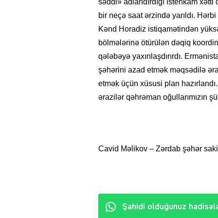
səddi» adlandırdığı istehkam xətt
bir neçə saat ərzində yarıldı. Hərbi
Kənd Horadiz istiqamətindən yüksəkli
bölmələrinə ötürülən dəqiq koordi
qələbəyə yaxınlaşdırırdı. Ermənist
şəhərini azad etmək məqsədilə ər
etmək üçün xüsusi plan hazırlandı.
ərazilər qəhrəman oğullarımızın ş
Cavid Məlikov – Zərdab şəhər sakin
Şahidi olduğunuz hadisələ