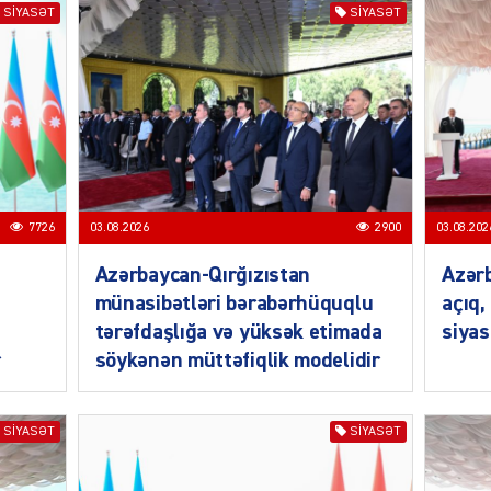
SIYASƏT
SIYASƏT
SIYAS
7726
03.08.2026
2900
03.08.202
Azərbaycan-Qırğızıstan
Azərb
münasibətləri bərabərhüquqlu
açıq,
tərəfdaşlığa və yüksək etimada
siyas
SIYAS
r
söykənən müttəfiqlik modelidir
SIYASƏT
SIYASƏT