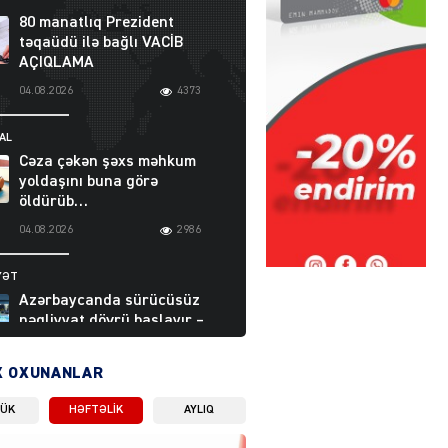
80 manatlıq Prezident
təqaüdü ilə bağlı VACİB
AÇIQLAMA
04.08.2026
4373
AL
Cəza çəkən şəxs məhkum
yoldaşını buna görə
öldürüb…
04.08.2026
2986
YƏT
Azərbaycanda sürücüsüz
nəqliyyat dövrü başlayır –
BELƏ işləyəcək
04.08.2026
3988
X OXUNANLAR
LÜK
HƏFTƏLIK
AYLIQ
ƏT
XİN rəhbərindən TRİPP