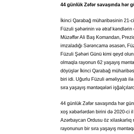
44 günlük Zəfər savaşında hər gü
İkinci Qarabağ müharibəsinin 21-ci 
Füzuli şəhərinin və ətraf kəndlərin
Müzəffər Ali Baş Komandan, Prezid
imzaladığı Sərəncama əsasən, Füzul
Füzuli Şəhəri Günü kimi qeyd olunu
olmaqla rayonun 62 yaşayış məntəq
döyüşlər İkinci Qarabağ müharibə
biri idi. Uğurlu Füzuli əməliyyatı 
sıra yaşayış məntəqələri işğalçılar
44 günlük Zəfər savaşında hər gün 
xoş xəbərlərdən birini də 2020-ci il
Azərbaycan Ordusu öz xilaskarlıq 
rayonunun bir sıra yaşayış məntəqə