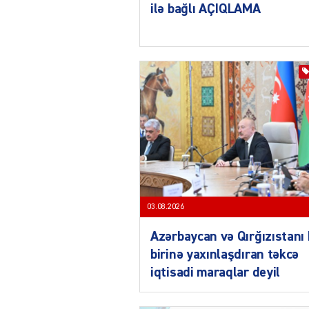
ilə bağlı AÇIQLAMA
03.08.2026
Azərbaycan və Qırğızıstanı 
birinə yaxınlaşdıran təkcə
iqtisadi maraqlar deyil