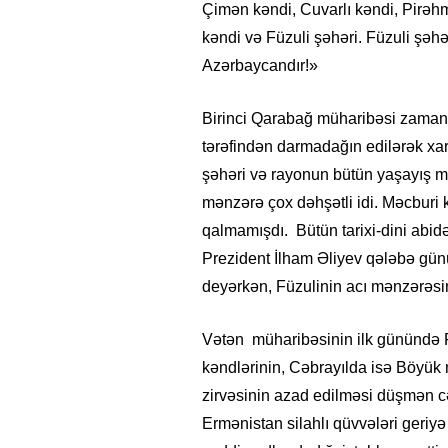
Çimən kəndi, Cuvarlı kəndi, Pirəhmə
kəndi və Füzuli şəhəri. Füzuli şəhə
Azərbaycandır!»
Birinci Qarabağ müharibəsi zamanı 
tərəfindən darmadağın edilərək xa
şəhəri və rayonun bütün yaşayış m
mənzərə çox dəhşətli idi. Məcburi 
qalmamışdı. Bütün tarixi-dini abidə
Prezident İlham Əliyev qələbə gü
deyərkən, Füzulinin acı mənzərəsin
Vətən müharibəsinin ilk günündə F
kəndlərinin, Cəbrayılda isə Böyük
zirvəsinin azad edilməsi düşmən cəb
Ermənistan silahlı qüvvələri geri