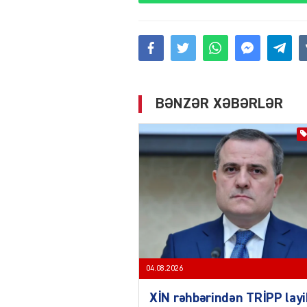
BƏNZƏR XƏBƏRLƏR
04.08.2026
XİN rəhbərindən TRİPP layi