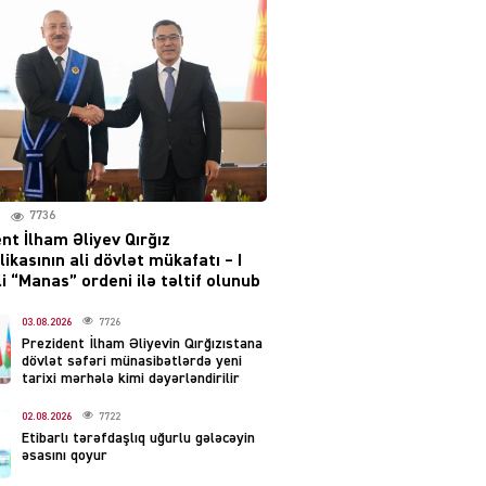
layihəsi ilə bağlı AÇIQLAMA
04.08.2026
4374
Müharibə Rusiyanın belini
bükür
04.08.2026
3987
7736
IZNES
nt İlham Əliyev Qırğız
Ekranlardan uzaq qalan
ikasının ali dövlət mükafatı – I
məşhur aktrisanın yeni
i “Manas” ordeni ilə təltif olunub
qazanc mənbəyi ortaya
çıxdı
03.08.2026
7726
Prezident İlham Əliyevin Qırğızıstana
04.08.2026
2149
dövlət səfəri münasibətlərdə yeni
tarixi mərhələ kimi dəyərləndirilir
YƏT
02.08.2026
7722
Hüseyn Həsənov haqqında
Etibarlı tərəfdaşlıq uğurlu gələcəyin
həbs qərarı verildi –
əsasını qoyur
Milyonluq əmlakı müsadirə