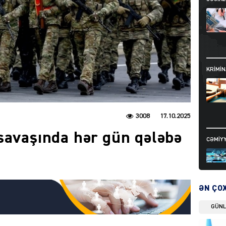
KRIMIN
3008
17.10.2025
savaşında hər gün qələbə
CƏMIY
ƏN ÇO
GÜN
SIYAS