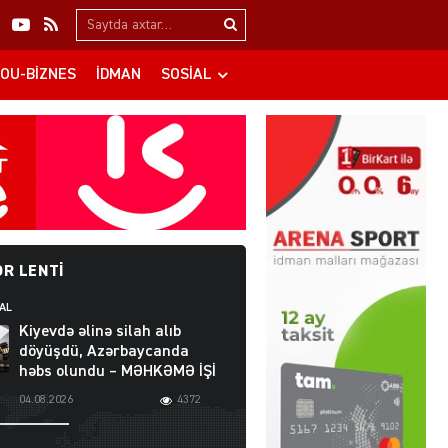
Search…
OU-BIZNES
İDMAN
SOSIAL
R LENTI
AL
Kiyevdə əlinə silah alıb
döyüşdü, Azərbaycanda
həbs olundu – MƏHKƏMƏ İŞİ
04.08.2026
4372