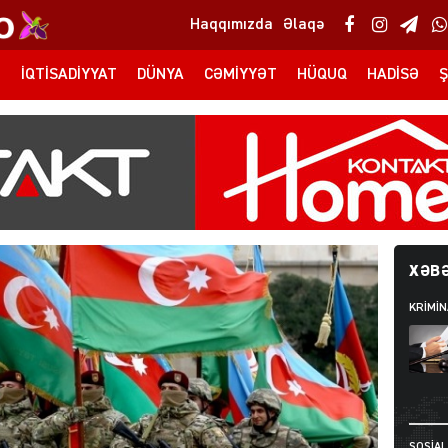
Haqqımızda
Əlaqə
T
İQTISADIYYAT
DÜNYA
CƏMIYYƏT
HÜQUQ
HADISƏ
Ş
XƏBƏ
KRIMIN
SOSIAL