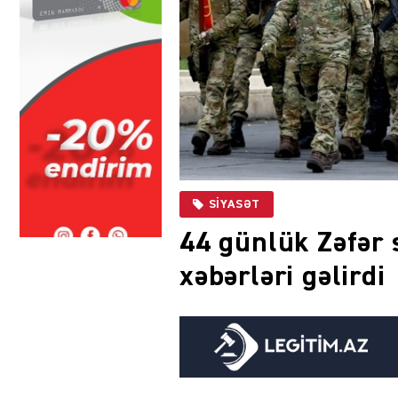
SIYASƏT
44 günlük Zəfər 
xəbərləri gəlirdi