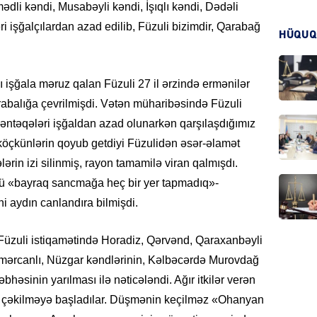
dli kəndi, Musabəyli kəndi, İşıqlı kəndi, Dədəli
ri işğalçılardan azad edilib, Füzuli bizimdir, Qarabağ
HÜQUQ
CƏMIY
işğala məruz qalan Füzuli 27 il ərzində ermənilər
rabalığa çevrilmişdi. Vətən müharibəsində Füzuli
əntəqələri işğaldan azad olunarkən qarşılaşdığımız
CƏMIY
köçkünlərin qoyub getdiyi Füzulidən əsər-əlamət
lərin izi silinmiş, rayon tamamilə viran qalmışdı.
nü «bayraq sancmağa heç bir yer tapmadıq»-
i aydın canlandıra bilmişdi.
MANŞE
üzuli istiqamətində Horadiz, Qərvənd, Qaraxanbəyli
 mərcanlı, Nüzgar kəndlərinin, Kəlbəcərdə Murovdağ
həsinin yarılması ilə nəticələndi. Ağır itkilər verən
yə çəkilməyə başladılar. Düşmənin keçilməz «Ohanyan