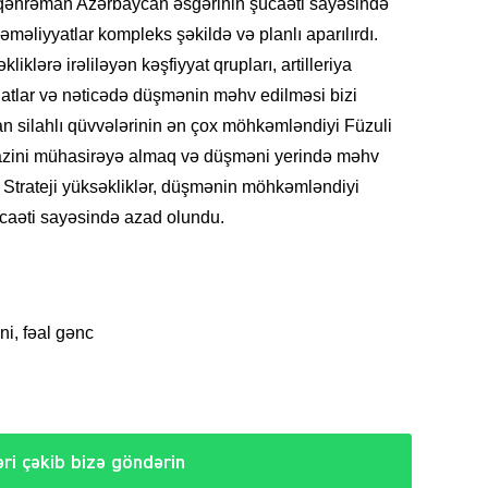
i qəhrəman Azərbaycan əsgərinin şücaəti sayəsində
SIYAS
 əməliyyatlar kompleks şəkildə və planlı aparılırdı.
klərə irəliləyən kəşfiyyat qrupları, artilleriya
natlar və nəticədə düşmənin məhv edilməsi bizi
an silahlı qüvvələrinin ən çox möhkəmləndiyi Füzuli
azini mühasirəyə almaq və düşməni yerində məhv
DÜNYA
 Strateji yüksəkliklər, düşmənin möhkəmləndiyi
ücaəti sayəsində azad olundu.
CƏMIY
i, fəal gənc
SIYAS
ri çəkib bizə göndərin