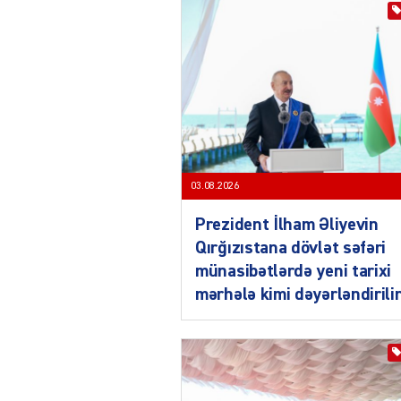
03.08.2026
Prezident İlham Əliyevin
Qırğızıstana dövlət səfəri
münasibətlərdə yeni tarixi
mərhələ kimi dəyərləndirili