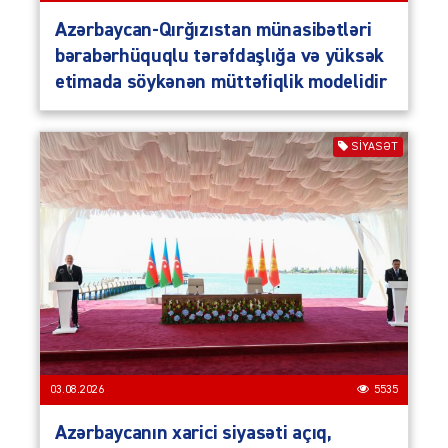
Azərbaycan-Qırğızıstan münasibətləri
bərabərhüquqlu tərəfdaşlığa və yüksək
etimada söykənən müttəfiqlik modelidir
SIYASƏT
03.08.2026
5535
Azərbaycanın xarici siyasəti açıq,