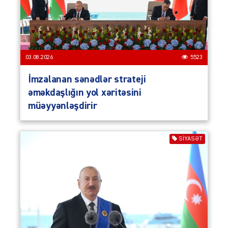
03.08.2026
5523
İmzalanan sənədlər strateji
əməkdaşlığın yol xəritəsini
müəyyənləşdirir
SIYASƏT