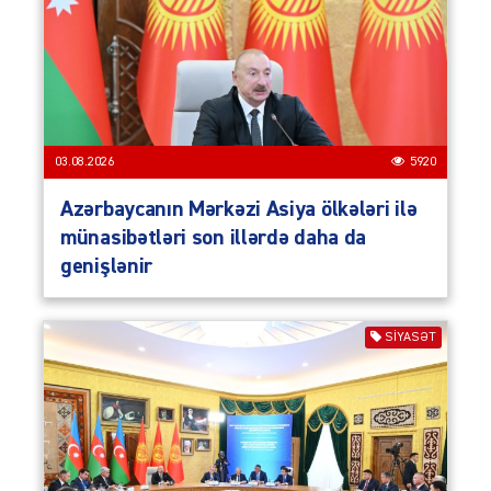
03.08.2026
5920
Azərbaycanın Mərkəzi Asiya ölkələri ilə
münasibətləri son illərdə daha da
genişlənir
SIYASƏT