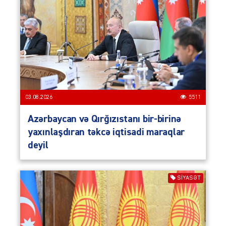
03.08.2026
5511
Azərbaycan və Qırğızıstanı bir-birinə
yaxınlaşdıran təkcə iqtisadi maraqlar
deyil
SIYASƏT