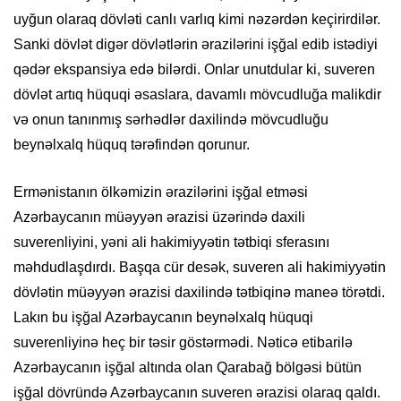
uyğun olaraq dövləti canlı varlıq kimi nəzərdən keçirirdilər.
Sanki dövlət digər dövlətlərin ərazilərini işğal edib istədiyi
qədər ekspansiya edə bilərdi. Onlar unutdular ki, suveren
dövlət artıq hüquqi əsaslara, davamlı mövcudluğa malikdir
və onun tanınmış sərhədlər daxilində mövcudluğu
beynəlxalq hüquq tərəfindən qorunur.
Ermənistanın ölkəmizin ərazilərini işğal etməsi
Azərbaycanın müəyyən ərazisi üzərində daxili
suverenliyini, yəni ali hakimiyyətin tətbiqi sferasını
məhdudlaşdırdı. Başqa cür desək, suveren ali hakimiyyətin
dövlətin müəyyən ərazisi daxilində tətbiqinə maneə törətdi.
Lakın bu işğal Azərbaycanın beynəlxalq hüquqi
suverenliyinə heç bir təsir göstərmədi. Nəticə etibarilə
Azərbaycanın işğal altında olan Qarabağ bölgəsi bütün
işğal dövründə Azərbaycanın suveren ərazisi olaraq qaldı.