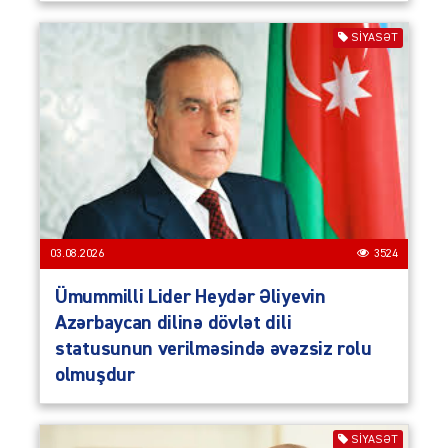
SIYASƏT
03.08.2026
3524
Ümummilli Lider Heydər Əliyevin
Azərbaycan dilinə dövlət dili
statusunun verilməsində əvəzsiz rolu
olmuşdur
SIYASƏT