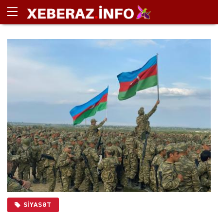
SIYASƏT