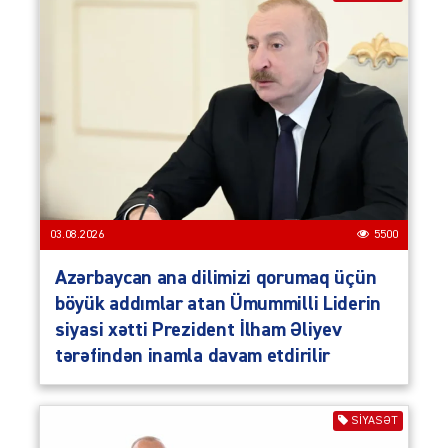
03.08.2026
5500
Azərbaycan ana dilimizi qorumaq üçün
böyük addımlar atan Ümummilli Liderin
siyasi xətti Prezident İlham Əliyev
tərəfindən inamla davam etdirilir
SIYASƏT