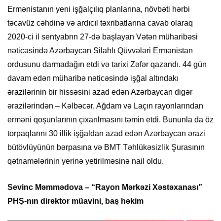
Ermənistanın yeni işğalçılıq planlarına, növbəti hərbi
təcavüz cəhdinə və ardıcıl təxribatlarına cavab olaraq
2020-ci il sentyabrın 27-də başlayan Vətən müharibəsi
nəticəsində Azərbaycan Silahlı Qüvvələri Ermənistan
ordusunu darmadağın etdi və tarixi Zəfər qazandı. 44 gün
davam edən müharibə nəticəsində işğal altındakı
ərazilərinin bir hissəsini azad edən Azərbaycan digər
ərazilərindən – Kəlbəcər, Ağdam və Laçın rayonlarından
erməni qoşunlarının çıxarılmasını təmin etdi. Bununla da öz
torpaqlarını 30 illik işğaldan azad edən Azərbaycan ərazi
bütövlüyünün bərpasına və BMT Təhlükəsizlik Şurasının
qətnamələrinin yerinə yetirilməsinə nail oldu.
Sevinc Məmmədova – “Rayon Mərkəzi Xəstəxanası”
PHŞ-nın direktor müavini, baş həkim