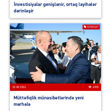
İnvestisiyalar genişlənir, ortaq layihələr
dərinləşir
SIYASƏT
03.08.2026
4928
Müttəfiqlik münasibətlərində yeni
mərhələ