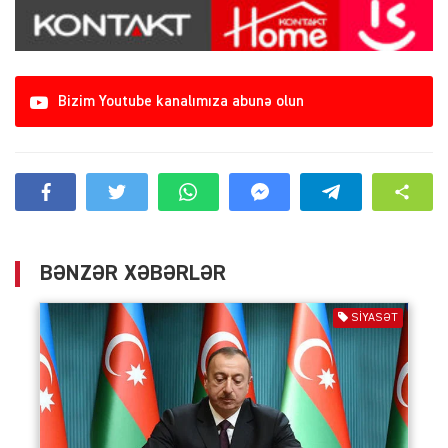
Bizim Youtube kanalımıza abunə olun
BƏNZƏR XƏBƏRLƏR
SIYASƏT