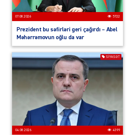
07.08.2026
5722
Prezident bu səfirləri geri çağırdı – Abel
Məhərrəmovun oğlu da var
SIYASƏT
04.08.2026
4399