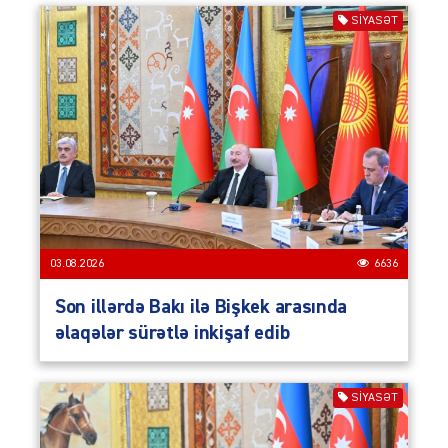
SIYASƏT
03.08.2026
6636
Son illərdə Bakı ilə Bişkek arasında
əlaqələr sürətlə inkişaf edib
SIYASƏT