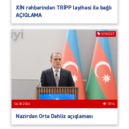
XİN rəhbərindən TRİPP layihəsi ilə bağlı
AÇIQLAMA
SIYASƏT
04.08.2026
5514
Nazirdən Orta Dəhliz açıqlaması