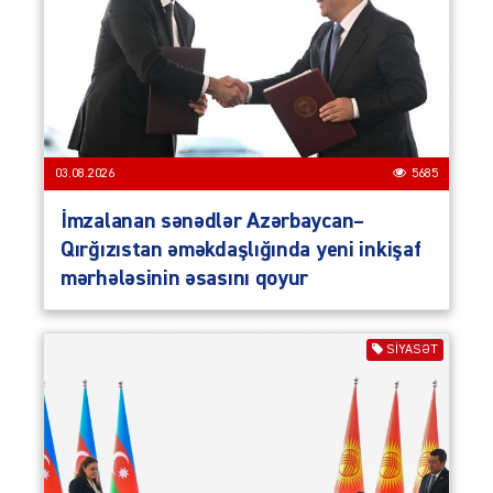
03.08.2026
5685
İmzalanan sənədlər Azərbaycan–
Qırğızıstan əməkdaşlığında yeni inkişaf
mərhələsinin əsasını qoyur
SIYASƏT