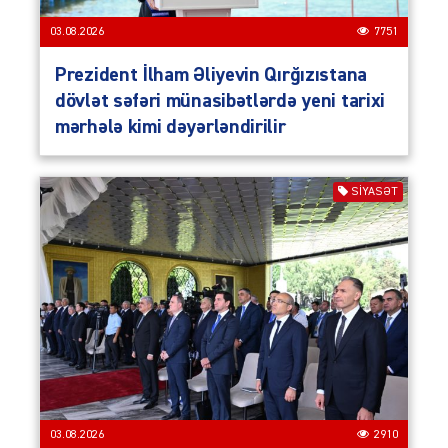
03.08.2026
7751
Prezident İlham Əliyevin Qırğızıstana
dövlət səfəri münasibətlərdə yeni tarixi
mərhələ kimi dəyərləndirilir
SIYASƏT
03.08.2026
2910