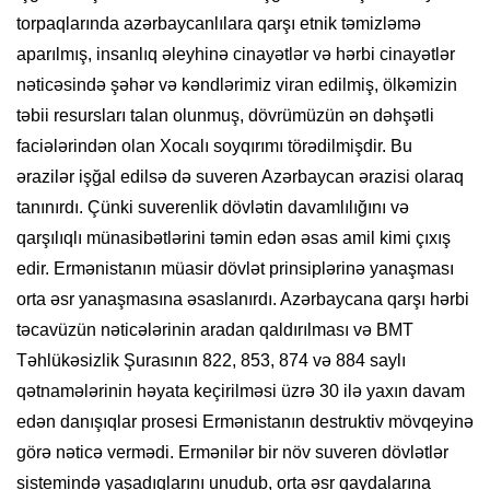
torpaqlarında azərbaycanlılara qarşı etnik təmizləmə
aparılmış, insanlıq əleyhinə cinayətlər və hərbi cinayətlər
nəticəsində şəhər və kəndlərimiz viran edilmiş, ölkəmizin
təbii resursları talan olunmuş, dövrümüzün ən dəhşətli
faciələrindən olan Xocalı soyqırımı törədilmişdir. Bu
ərazilər işğal edilsə də suveren Azərbaycan ərazisi olaraq
tanınırdı. Çünki suverenlik dövlətin davamlılığını və
qarşılıqlı münasibətlərini təmin edən əsas amil kimi çıxış
edir. Ermənistanın müasir dövlət prinsiplərinə yanaşması
orta əsr yanaşmasına əsaslanırdı. Azərbaycana qarşı hərbi
təcavüzün nəticələrinin aradan qaldırılması və BMT
Təhlükəsizlik Şurasının 822, 853, 874 və 884 saylı
qətnamələrinin həyata keçirilməsi üzrə 30 ilə yaxın davam
edən danışıqlar prosesi Ermənistanın destruktiv mövqeyinə
görə nəticə vermədi. Ermənilər bir növ suveren dövlətlər
sistemində yaşadıqlarını unudub, orta əsr qaydalarına