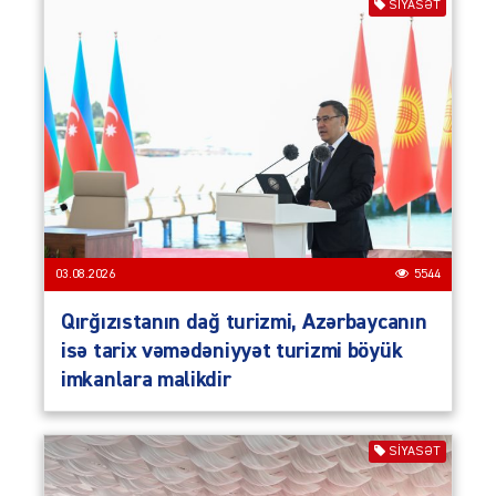
SIYASƏT
03.08.2026
5544
Qırğızıstanın dağ turizmi, Azərbaycanın
isə tarix vəmədəniyyət turizmi böyük
imkanlara malikdir
SIYASƏT