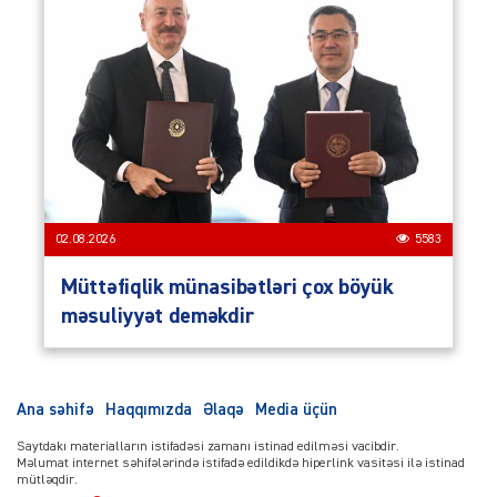
02.08.2026
5583
Müttəfiqlik münasibətləri çox böyük
məsuliyyət deməkdir
Ana səhifə
Haqqımızda
Əlaqə
Media üçün
Saytdakı materialların istifadəsi zamanı istinad edilməsi vacibdir.
Məlumat internet səhifələrində istifadə edildikdə hiperlink vasitəsi ilə istinad
mütləqdir.