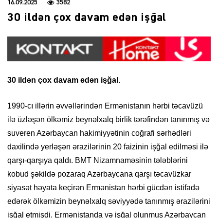
16.09.2025
3582
30 ildən çox davam edən işğal
30 ildən çox davam edən işğal.
1990-cı illərin əvvəllərindən Ermənistanın hərbi təcavüzü
ilə üzləşən ölkəmiz beynəlxalq birlik tərəfindən tanınmış və
suveren Azərbaycan hakimiyyətinin coğrafi sərhədləri
daxilində yerləşən ərazilərinin 20 faizinin işğal edilməsi ilə
qarşı-qarşıya qaldı. BMT Nizamnaməsinin tələblərini
kobud şəkildə pozaraq Azərbaycana qarşı təcavüzkar
siyasət həyata keçirən Ermənistan hərbi gücdən istifadə
edərək ölkəmizin beynəlxalq səviyyədə tanınmış ərazilərini
işğal etmişdi. Ermənistanda və işğal olunmuş Azərbaycan