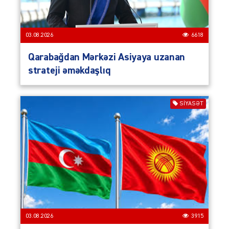
03.08.2026
6618
Qarabağdan Mərkəzi Asiyaya uzanan
strateji əməkdaşlıq
SIYASƏT
03.08.2026
3915