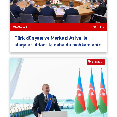
03.08.2026
4410
Türk dünyası və Mərkəzi Asiya ilə
əlaqələri ildən-ilə daha da möhkəmlənir
SIYASƏT