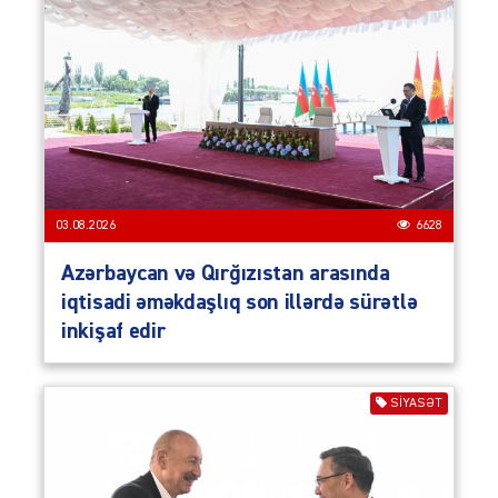
03.08.2026
6628
Azərbaycan və Qırğızıstan arasında
iqtisadi əməkdaşlıq son illərdə sürətlə
inkişaf edir
SIYASƏT