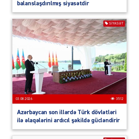
balanslaşdırılmış siyasətdir
SIYASƏT
03.08.2026
3512
Azərbaycan son illərdə Türk dövlətləri
ilə əlaqələrini ardıcıl şəkildə gücləndirir