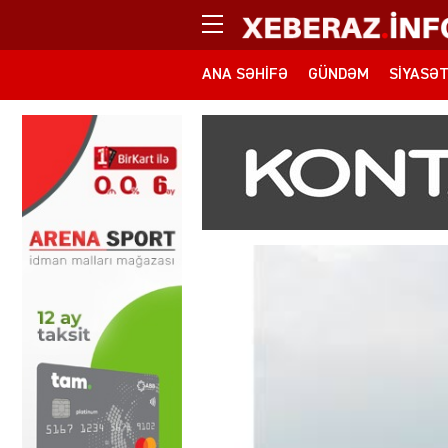
ANA SƏHIFƏ
GÜNDƏM
SIYASƏ