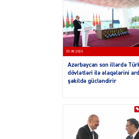
03.08.2026
Azərbaycan son illərdə Tür
dövlətləri ilə əlaqələrini ard
şəkildə gücləndirir