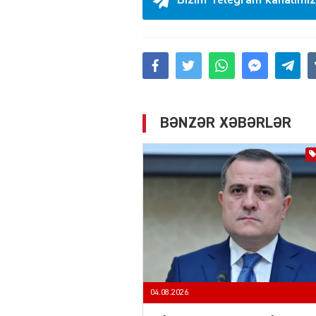
Bizim Telegram kanalımız
BƏNZƏR XƏBƏRLƏR
04.08.2026