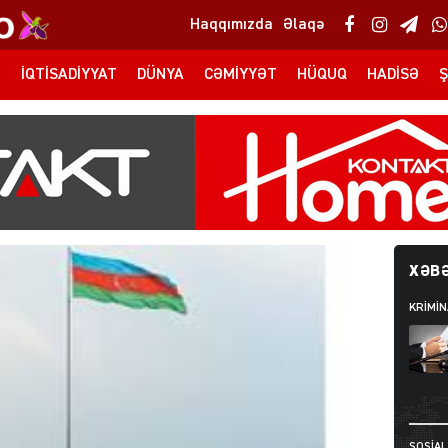
Haqqımızda
Əlaqə
T
İQTISADIYYAT
DÜNYA
CƏMIYYƏT
HÜQUQ
HADISƏ
Ş
XƏBƏ
KRIMIN
SOSIAL