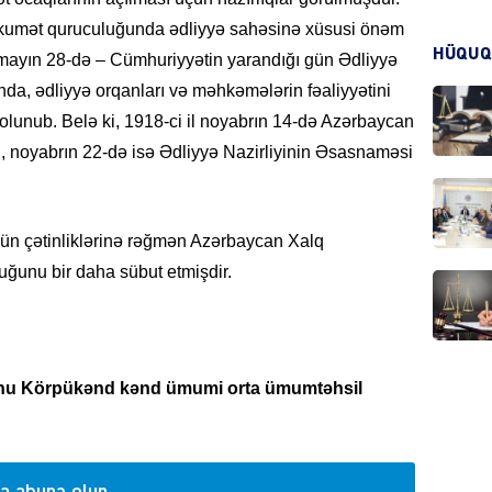
kumət quruculuğunda ədliyyə sahəsinə xüsusi önəm
HÜQUQ
l mayın 28-də – Cümhuriyyətin yarandığı gün Ədliyyə
CƏMIY
anda, ədliyyə orqanları və məhkəmələrin fəaliyyətini
 olunub. Belə ki, 1918-ci il noyabrın 14-də Azərbaycan
noyabrın 22-də isə Ədliyyə Nazirliyinin Əsasnaməsi
CƏMIY
rün çətinliklərinə rəğmən Azərbaycan Xalq
uğunu bir daha sübut etmişdir.
MANŞE
yonu Körpükənd kənd ümumi orta ümumtəhsil