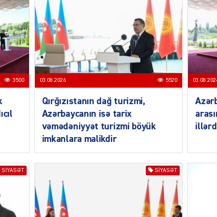
SIYAS
3500
03.08.2026
5520
03.08.202
k
Qırğızıstanın dağ turizmi,
Azərb
ıcıl
Azərbaycanın isə tarix
arası
vəmədəniyyət turizmi böyük
illər
imkanlara malikdir
SIYAS
SIYASƏT
SIYASƏT