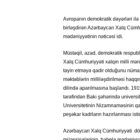
Avropanın demokratik dəyərləri ilə
birləşdirən Azərbaycan Xalq Cümhur
mədəniyyətinin nəticəsi idi.
Müstəqil, azad, demokratik respu
Xalq Cümhuriyyəti xalqın milli mə
təyin etməyə qadir olduğunu nümayi
məktəblərin milliləşdirilməsi haqqı
dilində aparılmasına başlandı. 191
tərəfindən Bakı şəhərində univers
Universitetinin Nizamnaməsinin qəb
peşəkar kadrların hazırlanması ist
Azərbaycan Xalq Cümhuriyyəti dövrün
müəssisələrinin, habelə mədəniyyət