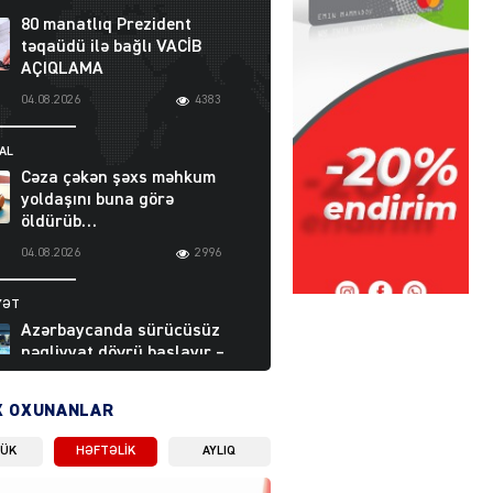
80 manatlıq Prezident
təqaüdü ilə bağlı VACİB
AÇIQLAMA
04.08.2026
4383
AL
Cəza çəkən şəxs məhkum
yoldaşını buna görə
öldürüb…
04.08.2026
2996
YƏT
Azərbaycanda sürücüsüz
nəqliyyat dövrü başlayır –
BELƏ işləyəcək
04.08.2026
4002
X OXUNANLAR
LÜK
HƏFTƏLIK
AYLIQ
ƏT
XİN rəhbərindən TRİPP