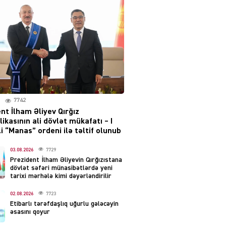
layihəsi ilə bağlı AÇIQLAMA
04.08.2026
4384
Müharibə Rusiyanın belini
bükür
04.08.2026
3997
7742
IZNES
nt İlham Əliyev Qırğız
Ekranlardan uzaq qalan
ikasının ali dövlət mükafatı – I
məşhur aktrisanın yeni
i “Manas” ordeni ilə təltif olunub
qazanc mənbəyi ortaya
çıxdı
03.08.2026
7729
Prezident İlham Əliyevin Qırğızıstana
04.08.2026
2161
dövlət səfəri münasibətlərdə yeni
tarixi mərhələ kimi dəyərləndirilir
YƏT
02.08.2026
7723
Hüseyn Həsənov haqqında
Etibarlı tərəfdaşlıq uğurlu gələcəyin
həbs qərarı verildi –
əsasını qoyur
Milyonluq əmlakı müsadirə