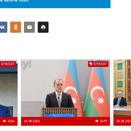
a abunə olun
SIYAS
DÜNYA
SIYASƏT
SIYASƏT
CƏMIY
SIYAS
4384
04.08.2026
5497
03.08.202