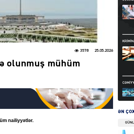
KRIMIN
3578
25.05.2026
ldə olunmuş mühüm
CƏMIY
ƏN ÇO
m nailiyyətlər.
GÜN
SIYAS