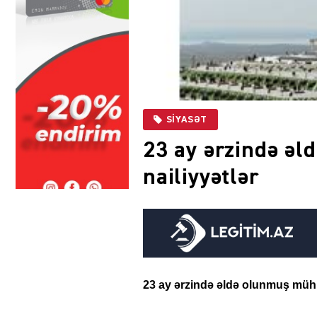
SIYASƏT
23 ay ərzində ə
nailiyyətlər
23 ay ərzində əldə olunmuş mühü