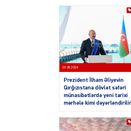
03.08.2026
Prezident İlham Əliyevin
Qırğızıstana dövlət səfəri
münasibətlərdə yeni tarixi
mərhələ kimi dəyərləndirili