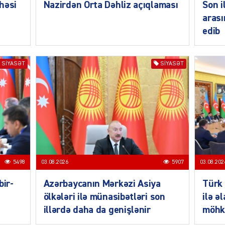
həsi
Nazirdən Orta Dəhliz açıqlaması
Son i
arası
edib
SIYAS
SIYASƏT
SIYASƏT
SIYAS
5498
03.08.2026
5907
03.08.202
bir-
Azərbaycanın Mərkəzi Asiya
Türk 
ölkələri ilə münasibətləri son
ilə ə
SIYAS
illərdə daha da genişlənir
möhk