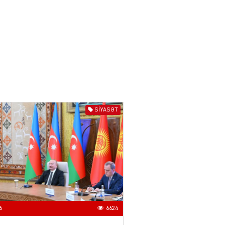
ƏT
Nazirdən Orta Dəhliz
açıqlaması
04.08.2026
5497
Ermənistanın taleyi BU
TARİXDƏ həll olunacaq
04.08.2026
5485
SIYASƏT
YƏT
Sədərəkdən Culfaya icra
başçısı göndərildi
04.08.2026
4395
ƏT
Son illərdə Bakı ilə Bişkek
6
6624
arasında əlaqələr sürətlə
inkişaf edib