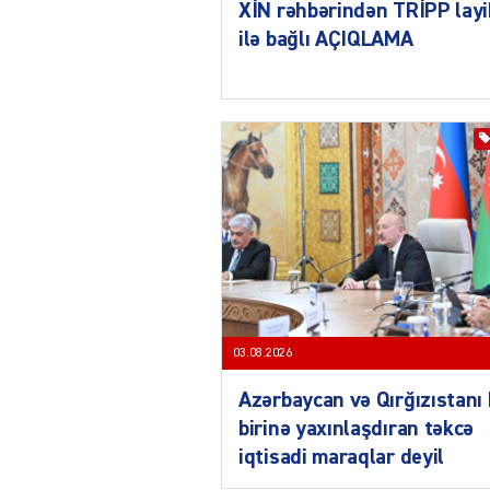
XİN rəhbərindən TRİPP layi
ilə bağlı AÇIQLAMA
03.08.2026
Azərbaycan və Qırğızıstanı 
birinə yaxınlaşdıran təkcə
iqtisadi maraqlar deyil