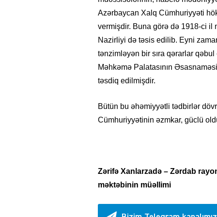
Azərbaycan Xalq Cümhuriyyəti hö
vermişdir. Buna görə də 1918-ci i
Nazirliyi də təsis edilib. Eyni zam
tənzimləyən bir sıra qərarlar qəbul
Məhkəmə Palatasının Əsasnaməsi, 
təsdiq edilmişdir.
Bütün bu əhəmiyyətli tədbirlər döv
Cümhuriyyətinin əzmkar, güclü old
Zərifə Xanlarzadə – Zərdab ra
məktəbinin müəllimi