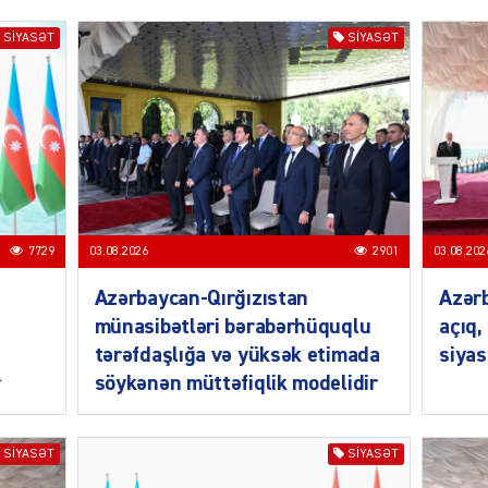
SIYASƏT
SIYASƏT
SIYAS
7729
03.08.2026
2901
03.08.202
SIYAS
Azərbaycan-Qırğızıstan
Azərb
münasibətləri bərabərhüquqlu
açıq,
tərəfdaşlığa və yüksək etimada
siyas
r
söykənən müttəfiqlik modelidir
SIYASƏT
SIYASƏT
SIYAS