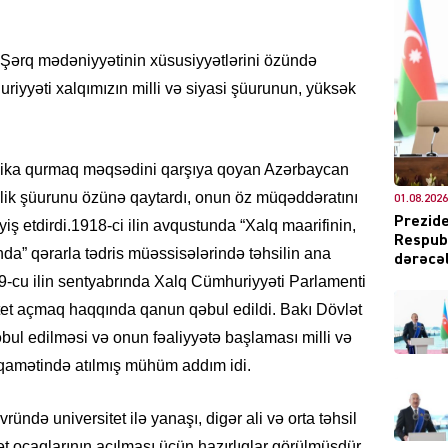
 Şərq mədəniyyətinin xüsusiyyətlərini özündə
iyyəti xalqımızın milli və siyasi şüurunun, yüksək
DÜNYA
blika qurmaq məqsədini qarşıya qoyan Azərbaycan
nlik şüurunu özünə qaytardı, onun öz müqəddəratını
01.08.2026
ŞOU-B
Prezide
ş etdirdi.1918-ci ilin avqustunda “Xalq maarifinin,
Respubl
nda” qərarla tədris müəssisələrində təhsilin ana
dərəcəl
9-cu ilin sentyabrında Xalq Cümhuriyyəti Parlamenti
itet açmaq haqqında qanun qəbul edildi. Bakı Dövlət
ul edilməsi və onun fəaliyyətə başlaması milli və
iqamətində atılmış mühüm addım idi.
CƏMIY
də universitet ilə yanaşı, digər ali və orta təhsil
 ocaqlarının açılması üçün hazırlıqlar görülmüşdür.