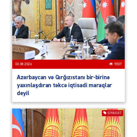
03.08.2026
5507
Azərbaycan və Qırğızıstanı bir-birinə
yaxınlaşdıran təkcə iqtisadi maraqlar
deyil
SIYASƏT