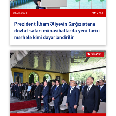
03.08.2026
7743
Prezident İlham Əliyevin Qırğızıstana
dövlət səfəri münasibətlərdə yeni tarixi
mərhələ kimi dəyərləndirilir
SIYASƏT