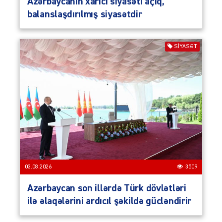
Azərbaycanın xarici siyasəti açıq,
balanslaşdırılmış siyasətdir
SIYASƏT
03.08.2026
3509
Azərbaycan son illərdə Türk dövlətləri
ilə əlaqələrini ardıcıl şəkildə gücləndirir