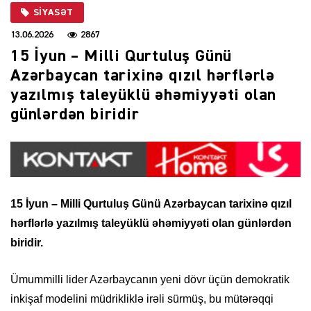
SIYASƏT
13.06.2026
2867
15 İyun – Milli Qurtuluş Günü
Azərbaycan tarixinə qızıl hərflərlə
yazılmış taleyüklü əhəmiyyəti olan
günlərdən biridir
15 İyun – Milli Qurtuluş Günü Azərbaycan tarixinə qızıl
hərflərlə yazılmış taleyüklü əhəmiyyəti olan günlərdən
biridir.
Ümummilli lider Azərbaycanın yeni dövr üçün demokratik
inkişaf modelini müdrikliklə irəli sürmüş, bu mütərəqqi