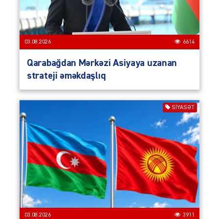
03.08.2026
6614
Qarabağdan Mərkəzi Asiyaya uzanan
strateji əməkdaşlıq
SIYASƏT
03.08.2026
3911