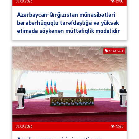
03.08.2026
2908
Azərbaycan-Qırğızıstan münasibətləri
bərabərhüquqlu tərəfdaşlığa və yüksək
etimada söykənən müttəfiqlik modelidir
SIYASƏT
03.08.2026
5528