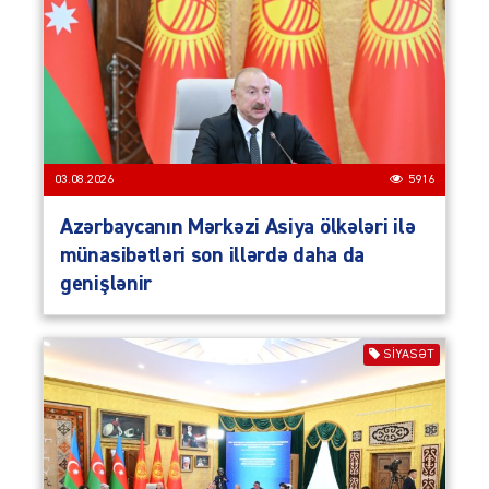
03.08.2026
5916
Azərbaycanın Mərkəzi Asiya ölkələri ilə
münasibətləri son illərdə daha da
genişlənir
SIYASƏT