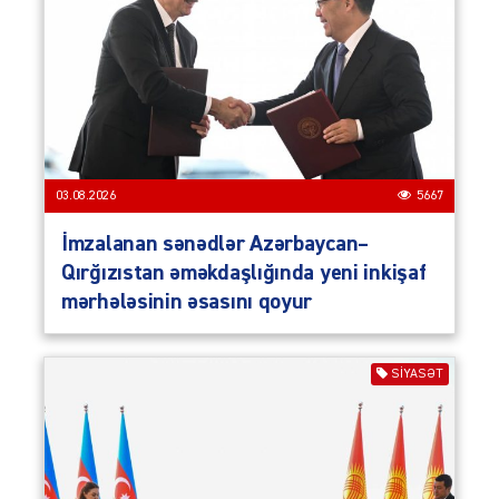
03.08.2026
5667
İmzalanan sənədlər Azərbaycan–
Qırğızıstan əməkdaşlığında yeni inkişaf
mərhələsinin əsasını qoyur
SIYASƏT