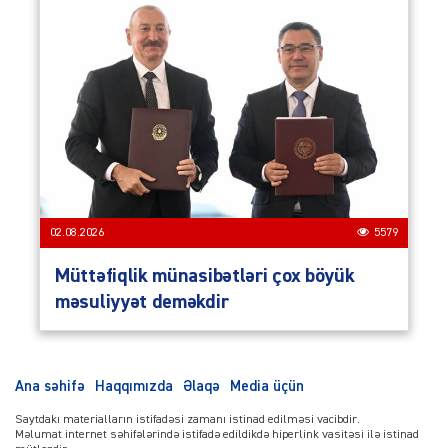
02.08.2026
5579
Müttəfiqlik münasibətləri çox böyük
məsuliyyət deməkdir
Ana səhifə
Haqqımızda
Əlaqə
Media üçün
Saytdakı materialların istifadəsi zamanı istinad edilməsi vacibdir.
Məlumat internet səhifələrində istifadə edildikdə hiperlink vasitəsi ilə istinad