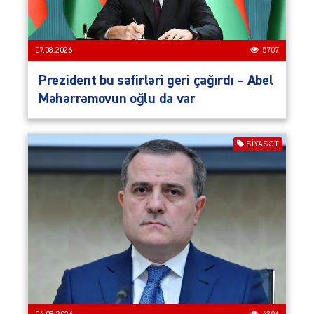
07.08.2026
5707
Prezident bu səfirləri geri çağırdı – Abel
Məhərrəmovun oğlu da var
SIYASƏT