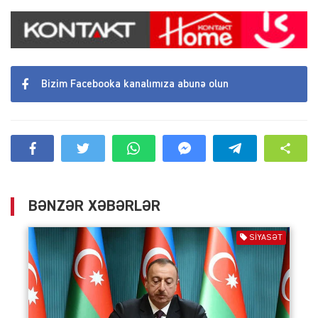
Bizim Facebooka kanalımıza abunə olun
BƏNZƏR XƏBƏRLƏR
SIYASƏT