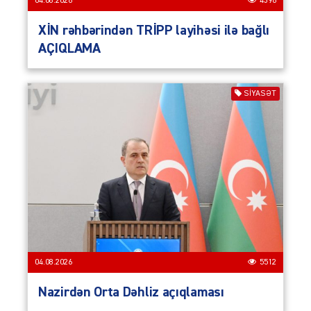
04.08.2026
4396
XİN rəhbərindən TRİPP layihəsi ilə bağlı
AÇIQLAMA
SIYASƏT
04.08.2026
5512
Nazirdən Orta Dəhliz açıqlaması