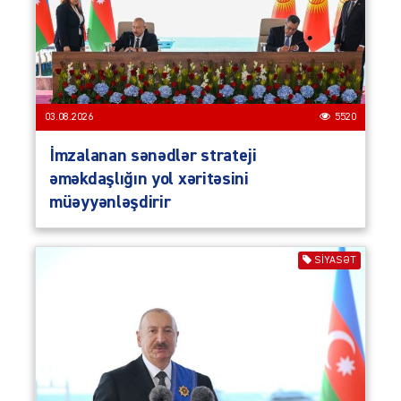
03.08.2026
5520
İmzalanan sənədlər strateji
əməkdaşlığın yol xəritəsini
müəyyənləşdirir
SIYASƏT