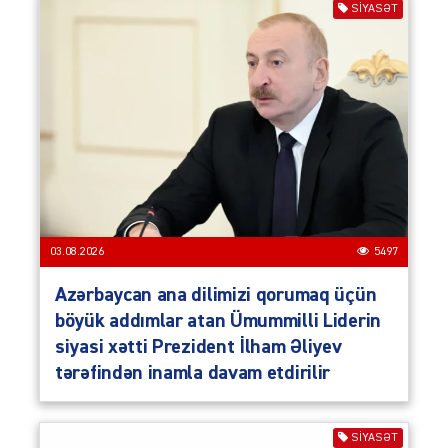
SIYASƏT
03.08.2026
5497
Azərbaycan ana dilimizi qorumaq üçün
böyük addımlar atan Ümummilli Liderin
siyasi xətti Prezident İlham Əliyev
tərəfindən inamla davam etdirilir
SIYASƏT