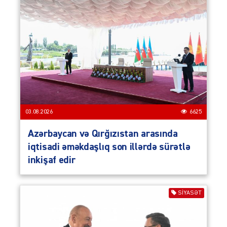
03.08.2026
6625
Azərbaycan və Qırğızıstan arasında
iqtisadi əməkdaşlıq son illərdə sürətlə
inkişaf edir
SIYASƏT