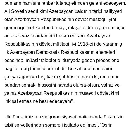
bunların hamısını rəhbər tutaraq əlimdən gələni edəcəyəm.
Ali Sovetin sədri kimi Azərbaycan xalqının tarixi nailiyyəti
olan Azərbaycan Respublikasının dövlət müstəqilliyini
qorumağı, möhkəmləndirməyi, inkişaf etdirməyi özüm üçün
ən əsas vəzifələrdən biri hesab edirəm. Azərbaycan
Respublikasının dövlət müstəqilliyi 1918-ci ildə yaranmış
ilk Azərbaycan Demokratik Respublikasının ənənələri
əsasında, müasir tələblərlə, dünyada gedən proseslərlə
bağlı olaraq təmin olunmalıdır. Bu sahədə mən daim
çalışacağam və heç kəsin şübhəsi olmasın ki, ömrümün
bundan sonrakı hissəsini harada olursa-olsun, yalnız və
yalnız Azərbaycan Respublikasının müstəqil dövlət kimi
inkişaf etməsinə həsr edəcəyəm”.
Ulu öndərimizin uzaqgörən siyasəti nəticəsində ölkəmizin
təbii sərvətlərindən səmərəli istifadə edilməsi, “Əsrin