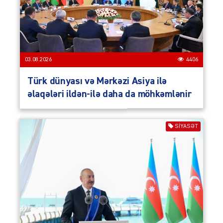
03.08.2026
4406
Türk dünyası və Mərkəzi Asiya ilə
əlaqələri ildən-ilə daha da möhkəmlənir
SIYASƏT