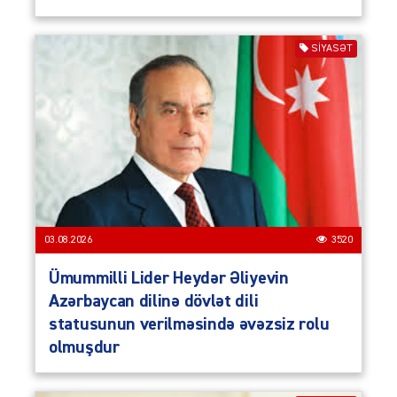
SIYASƏT
03.08.2026
3520
Ümummilli Lider Heydər Əliyevin
Azərbaycan dilinə dövlət dili
statusunun verilməsində əvəzsiz rolu
olmuşdur