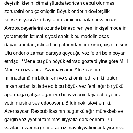
dəyişikliklərin ictimai şüurda tədricən qəbul olunması
zərurətini önə çəkmişdir. Böyük öndərin dövlətçilik
konsepsiyası Azərbaycanın tarixi ənənələrini və müasir
Avropa dəyərlərini özündə birləşdirən yeni inkişaf modelini
yaratmışdır. İctimai-siyasi sabitlik bu modelin əsas
dayaqlarından, istinad nöqtələrindən biri kimi çıxış etmişdir.
Ulu öndər o zaman qarşıya qoyduğu vəzifələri belə bəyan
etmişdi: “Mənə bu gün böyük etimad göstərdiyinə görə Milli
Məclisin üzvlərinə, Azərbaycanın Ali Sovetinə
minnətdarlığımı bildirirəm və sizi əmin edirəm ki, bütün
imkanlardan istifadə edib bu böyük vəzifəni, ağır bir yükü
aparmağa çalışacağam və bu vəzifənin ləyaqətlə yerinə
yetirilməsinə səy edəcəyəm. Bildirmək istəyirəm ki,
Azərbaycan Respublikasının bugünkü ağır, mürəkkəb və
gərgin vəziyyətini tam məsuliyyətlə dərk edirəm. Bu
vəzifəni üzərimə götürərək öz məsuliyyətimi anlayıram və