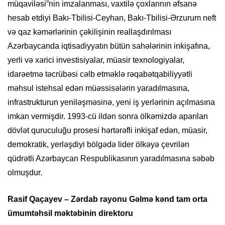
müqaviləsi”nin imzalanması, vaxtilə çoxlarının əfsanə
hesab etdiyi Bakı-Tbilisi-Ceyhan, Bakı-Tbilisi-Ərzurum neft
və qaz kəmərlərinin çəkilişinin reallaşdırılması
Azərbaycanda iqtisadiyyatın bütün sahələrinin inkişafına,
yerli və xarici investisiyalar, müasir texnologiyalar,
idarəetmə təcrübəsi cəlb etməklə rəqabətqabiliyyətli
məhsul istehsal edən müəssisələrin yaradılmasına,
infrastrukturun yeniləşməsinə, yeni iş yerlərinin açılmasına
imkan vermişdir. 1993-cü ildən sonra ölkəmizdə aparılan
dövlət quruculuğu prosesi hərtərəfli inkişaf edən, müasir,
demokratik, yerləşdiyi bölgədə lider ölkəyə çevrilən
qüdrətli Azərbaycan Respublikasının yaradılmasına səbəb
olmuşdur.
Rasif Qaçayev – Zərdab rayonu Gəlmə kənd tam orta
ümumtəhsil məktəbinin direktoru