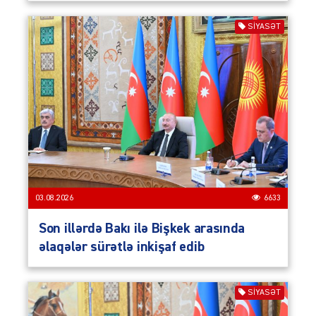
SIYASƏT
03.08.2026
6633
Son illərdə Bakı ilə Bişkek arasında
əlaqələr sürətlə inkişaf edib
SIYASƏT