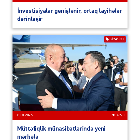
İnvestisiyalar genişlənir, ortaq layihələr
dərinləşir
SIYASƏT
03.08.2026
4920
Müttəfiqlik münasibətlərində yeni
mərhələ