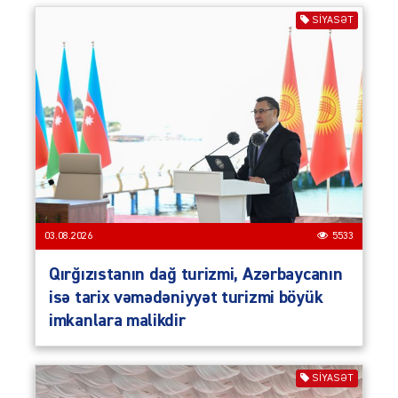
SIYASƏT
03.08.2026
5533
Qırğızıstanın dağ turizmi, Azərbaycanın
isə tarix vəmədəniyyət turizmi böyük
imkanlara malikdir
SIYASƏT