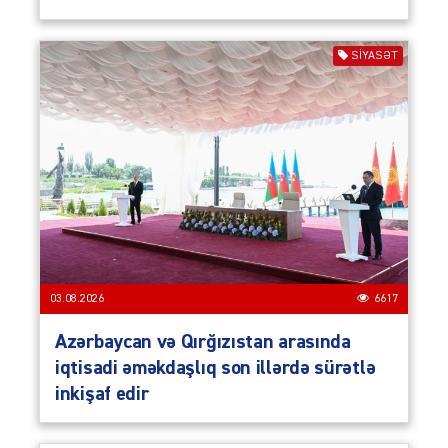
SIYASƏT
03.08.2026
6617
Azərbaycan və Qırğızıstan arasında
iqtisadi əməkdaşlıq son illərdə sürətlə
inkişaf edir