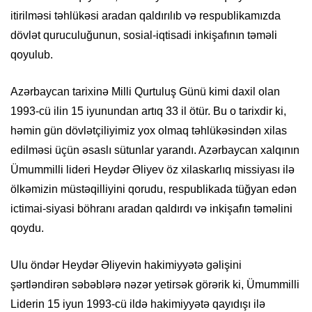
itirilməsi təhlükəsi aradan qaldırılıb və respublikamızda
dövlət quruculuğunun, sosial-iqtisadi inkişafının təməli
qoyulub.
Azərbaycan tarixinə Milli Qurtuluş Günü kimi daxil olan
1993-cü ilin 15 iyunundan artıq 33 il ötür. Bu o tarixdir ki,
həmin gün dövlətçiliyimiz yox olmaq təhlükəsindən xilas
edilməsi üçün əsaslı sütunlar yarandı. Azərbaycan xalqının
Ümummilli lideri Heydər Əliyev öz xilaskarlıq missiyası ilə
ölkəmizin müstəqilliyini qorudu, respublikada tüğyan edən
ictimai-siyasi böhranı aradan qaldırdı və inkişafın təməlini
qoydu.
Ulu öndər Heydər Əliyevin hakimiyyətə gəlişini
şərtləndirən səbəblərə nəzər yetirsək görərik ki, Ümummilli
Liderin 15 iyun 1993-cü ildə hakimiyyətə qayıdışı ilə