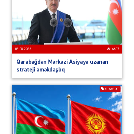
03.08.2026
6607
Qarabağdan Mərkəzi Asiyaya uzanan
strateji əməkdaşlıq
SIYASƏT