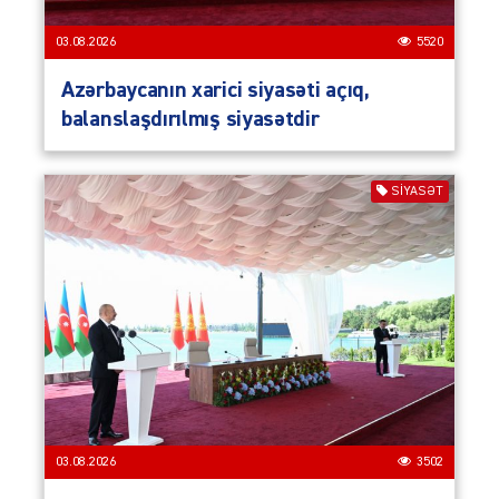
03.08.2026
5520
Azərbaycanın xarici siyasəti açıq,
balanslaşdırılmış siyasətdir
SIYASƏT
03.08.2026
3502