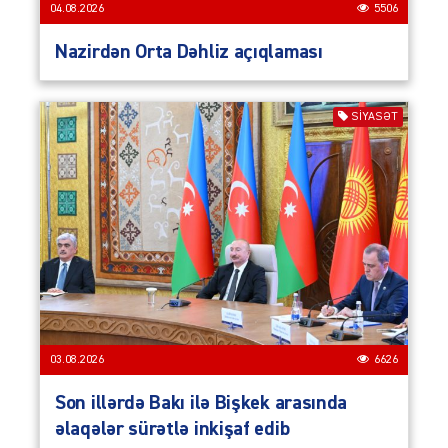
04.08.2026
5506
Nazirdən Orta Dəhliz açıqlaması
SIYASƏT
03.08.2026
6626
Son illərdə Bakı ilə Bişkek arasında
əlaqələr sürətlə inkişaf edib