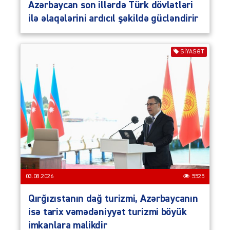
Azərbaycan son illərdə Türk dövlətləri
ilə əlaqələrini ardıcıl şəkildə gücləndirir
SIYASƏT
03.08.2026
5525
Qırğızıstanın dağ turizmi, Azərbaycanın
isə tarix vəmədəniyyət turizmi böyük
imkanlara malikdir