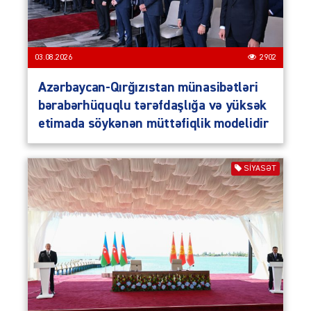
03.08.2026
2902
Azərbaycan-Qırğızıstan münasibətləri
bərabərhüquqlu tərəfdaşlığa və yüksək
etimada söykənən müttəfiqlik modelidir
SIYASƏT