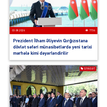
03.08.2026
7736
Prezident İlham Əliyevin Qırğızıstana
dövlət səfəri münasibətlərdə yeni tarixi
mərhələ kimi dəyərləndirilir
SIYASƏT