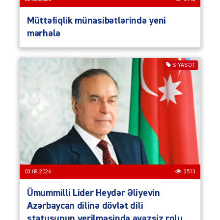
Müttəfiqlik münasibətlərində yeni
mərhələ
SIYASƏT
03.08.2026
3513
Ümummilli Lider Heydər Əliyevin
Azərbaycan dilinə dövlət dili
statusunun verilməsində əvəzsiz rolu