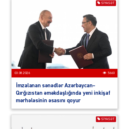
SIYASƏT
03.08.2026
5660
İmzalanan sənədlər Azərbaycan–
Qırğızıstan əməkdaşlığında yeni inkişaf
mərhələsinin əsasını qoyur
SIYASƏT