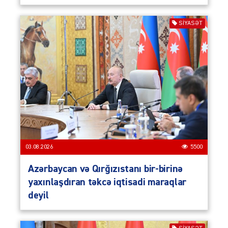
SIYASƏT
03.08.2026
5500
Azərbaycan və Qırğızıstanı bir-birinə
yaxınlaşdıran təkcə iqtisadi maraqlar
deyil