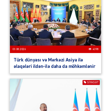
03.08.2026
4398
Türk dünyası və Mərkəzi Asiya ilə
əlaqələri ildən-ilə daha da möhkəmlənir
SIYASƏT