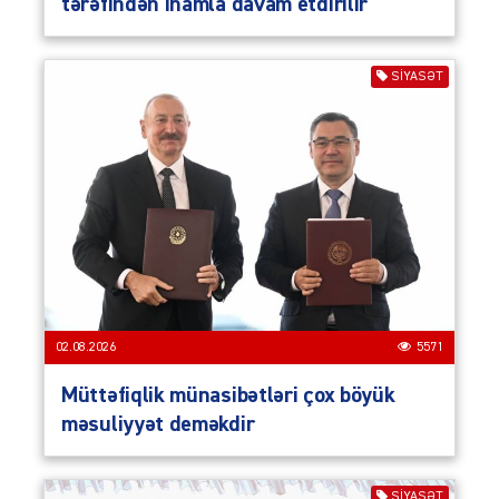
tərəfindən inamla davam etdirilir
SIYASƏT
02.08.2026
5571
Müttəfiqlik münasibətləri çox böyük
məsuliyyət deməkdir
SIYASƏT