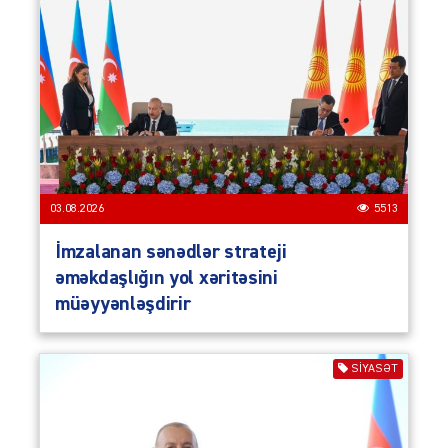
03.08.2026
5513
İmzalanan sənədlər strateji
əməkdaşlığın yol xəritəsini
müəyyənləşdirir
SIYASƏT