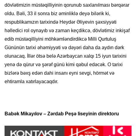
dövlətimizin müstəqilliyinin qorunub saxlanılması bərqərar
oldu. Bəli, 33 il sonra biz əminliklə deyə bilərik ki,
respublikamızın tarixində Heydər Əliyevin şəxsiyyəti
həlledici rol oynayıb və zaman keçdikcə, dövlətimiz inkişaf
edib müstəqilliyini möhkəmləndirdikcə Milli Qurtuluş
Gününün tarixi əhəmiyyəti və dəyəri daha da aydın dərk
olunacaq. İllər ötsə belə Azərbaycan xalqı 15 iyun tarixini
yenə də qürur və şərəf günü kimi qəbul edəcək. O tarixi
bizlərə bəxş edən dahi insanı eyni sevgi, hörmət və
ehtiramla xatırlayacaqdır.
Babək Mikayılov – Zərdab Peşə liseyinin direktoru