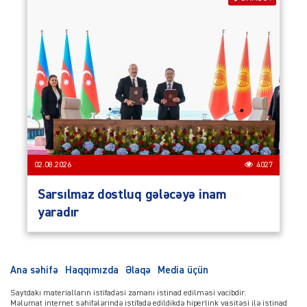
02.08.2026
4027
Sarsılmaz dostluq gələcəyə inam
yaradır
Ana səhifə
Haqqımızda
Əlaqə
Media üçün
Saytdakı materialların istifadəsi zamanı istinad edilməsi vacibdir.
Məlumat internet səhifələrində istifadə edildikdə hiperlink vasitəsi ilə istinad