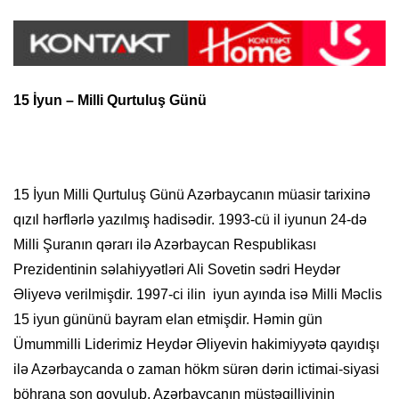
15 İyun – Milli Qurtuluş Günü
15 İyun Milli Qurtuluş Günü Azərbaycanın müasir tarixinə
qızıl hərflərlə yazılmış hadisədir. 1993-cü il iyunun 24-də
Milli Şuranın qərarı ilə Azərbaycan Respublikası
Prezidentinin səlahiyyətləri Ali Sovetin sədri Heydər
Əliyevə verilmişdir. 1997-ci ilin iyun ayında isə Milli Məclis
15 iyun gününü bayram elan etmişdir. Həmin gün
Ümummilli Liderimiz Heydər Əliyevin hakimiyyətə qayıdışı
ilə Azərbaycanda o zaman hökm sürən dərin ictimai-siyasi
böhrana son qoyulub, Azərbaycanın müstəqilliyinin