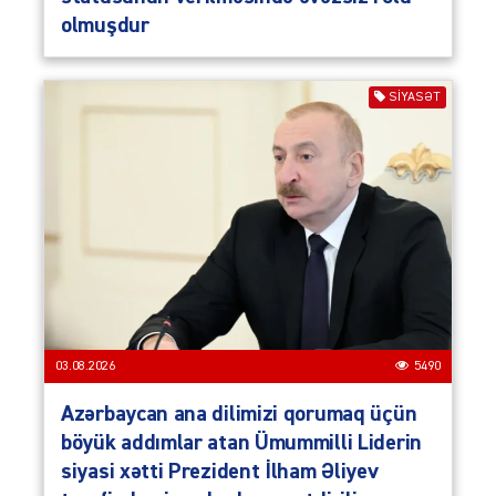
olmuşdur
SIYASƏT
03.08.2026
5490
Azərbaycan ana dilimizi qorumaq üçün
böyük addımlar atan Ümummilli Liderin
siyasi xətti Prezident İlham Əliyev