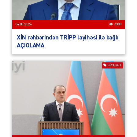
04.08.2026
4388
XİN rəhbərindən TRİPP layihəsi ilə bağlı
AÇIQLAMA
SIYASƏT