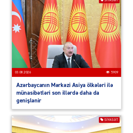
SIYASƏT
03.08.2026
5909
Azərbaycanın Mərkəzi Asiya ölkələri ilə
münasibətləri son illərdə daha da
genişlənir
SIYASƏT