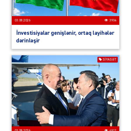
03.08.2026
3904
İnvestisiyalar genişlənir, ortaq layihələr
dərinləşir
SIYASƏT
03.08.2026
4912