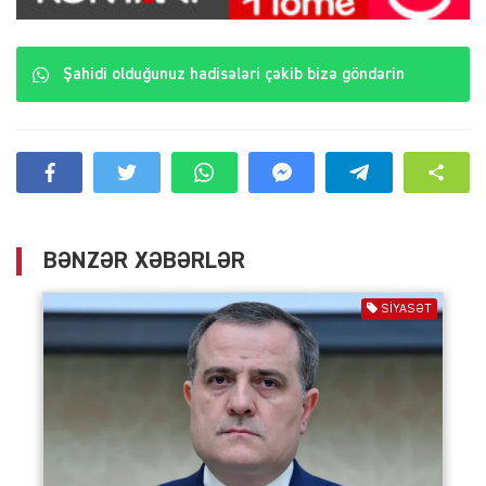
Şahidi olduğunuz hadisələri çəkib bizə göndərin
BƏNZƏR XƏBƏRLƏR
SIYASƏT