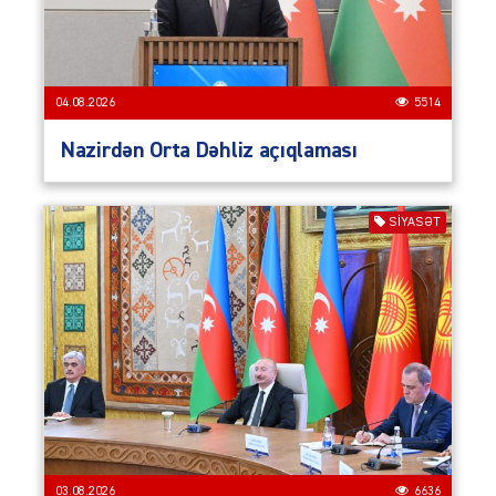
04.08.2026
5514
Nazirdən Orta Dəhliz açıqlaması
SIYASƏT
03.08.2026
6636