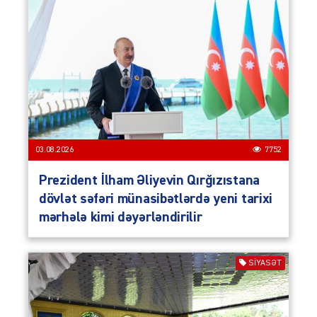
03.08.2026
7752
Prezident İlham Əliyevin Qırğızıstana
dövlət səfəri münasibətlərdə yeni tarixi
mərhələ kimi dəyərləndirilir
SIYASƏT