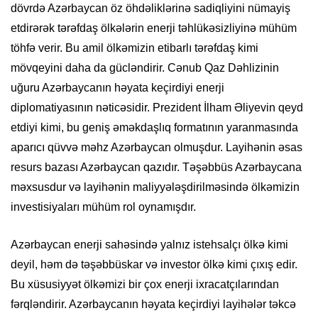
dövrdə Azərbaycan öz öhdəliklərinə sadiqliyini nümayiş
etdirərək tərəfdaş ölkələrin enerji təhlükəsizliyinə mühüm
töhfə verir. Bu amil ölkəmizin etibarlı tərəfdaş kimi
mövqeyini daha da gücləndirir. Cənub Qaz Dəhlizinin
uğuru Azərbaycanın həyata keçirdiyi enerji
diplomatiyasının nəticəsidir. Prezident İlham Əliyevin qeyd
etdiyi kimi, bu geniş əməkdaşlıq formatının yaranmasında
aparıcı qüvvə məhz Azərbaycan olmuşdur. Layihənin əsas
resurs bazası Azərbaycan qazıdır. Təşəbbüs Azərbaycana
məxsusdur və layihənin maliyyələşdirilməsində ölkəmizin
investisiyaları mühüm rol oynamışdır.
Azərbaycan enerji sahəsində yalnız istehsalçı ölkə kimi
deyil, həm də təşəbbüskar və investor ölkə kimi çıxış edir.
Bu xüsusiyyət ölkəmizi bir çox enerji ixracatçılarından
fərqləndirir. Azərbaycanın həyata keçirdiyi layihələr təkcə