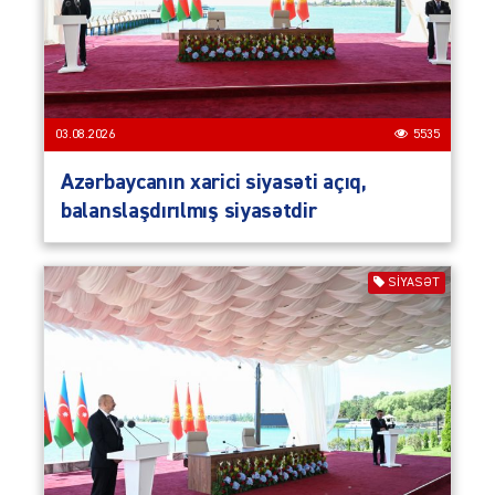
03.08.2026
5535
Azərbaycanın xarici siyasəti açıq,
balanslaşdırılmış siyasətdir
SIYASƏT