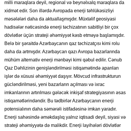
milli maraqlara deyil, regional və beynəlxalq maraqlara da
xidmət edir. Son illərdə Avropada enerji təhlükəsizliyi
məsələləri daha da aktuallaşmışdır. Müxtəlif geosiyasi
hadisələr nəticəsində enerji təchizatının sabitliyi bir çox
dövlətlər üçün strateji əhəmiyyət kəsb etməyə başlamışdır.
Belə bir şəraitdə Azərbaycanın qaz təchizatçısı kimi rolu
daha da artmışdır. Azərbaycan qazı Avropa bazarlarında
mühüm alternativ enerji mənbəyi kimi qəbul edilir. Cənub
Qaz Dəhlizinin genişləndirilməsi istiqamətində aparılan
işlər də xüsusi əhəmiyyət daşıyır. Mövcud infrastrukturun
gücləndirilməsi, yeni bazarların açılması və ixrac
imkanlarının artırılması gələcək inkişaf strategiyasının əsas
istiqamətlərindəndir. Bu tədbirlər Azərbaycanın enerji
potensialının daha səmərəli istifadəsinə imkan yaradır.
Enerji sahəsində əməkdaşlıq yalnız iqtisadi deyil, siyasi və
strateji əhəmiyyətə də malikdir. Enerji layihələri dövlətlər