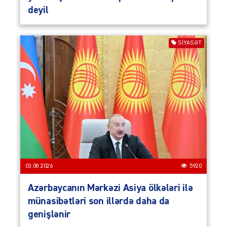
deyil
SIYASƏT
03.08.2026
5920
Azərbaycanın Mərkəzi Asiya ölkələri ilə
münasibətləri son illərdə daha da
genişlənir