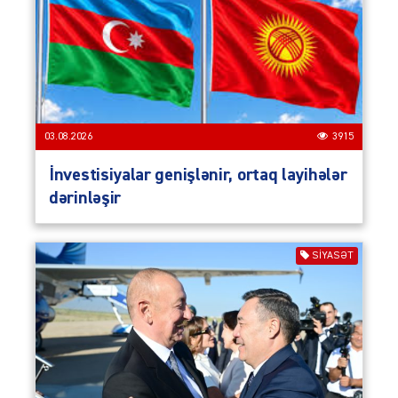
03.08.2026
3915
İnvestisiyalar genişlənir, ortaq layihələr
dərinləşir
SIYASƏT