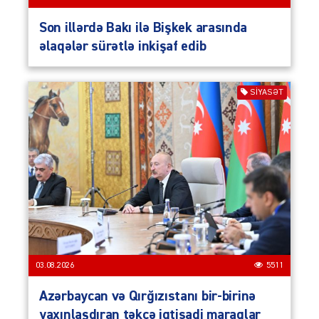
Son illərdə Bakı ilə Bişkek arasında
əlaqələr sürətlə inkişaf edib
SIYASƏT
03.08.2026
5511
Azərbaycan və Qırğızıstanı bir-birinə
yaxınlaşdıran təkcə iqtisadi maraqlar