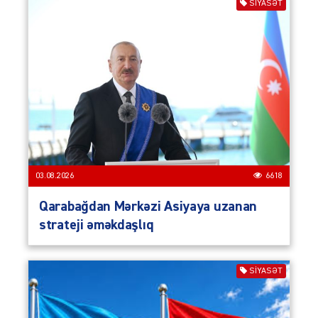
SIYASƏT
03.08.2026
6618
Qarabağdan Mərkəzi Asiyaya uzanan
strateji əməkdaşlıq
SIYASƏT