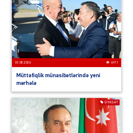
03.08.2026
4911
Müttəfiqlik münasibətlərində yeni
mərhələ
SIYASƏT