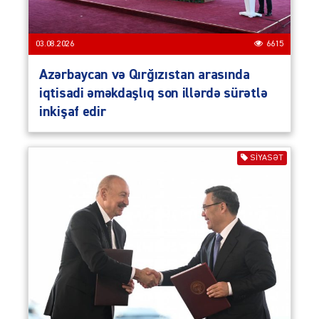
03.08.2026
6615
Azərbaycan və Qırğızıstan arasında
iqtisadi əməkdaşlıq son illərdə sürətlə
inkişaf edir
SIYASƏT