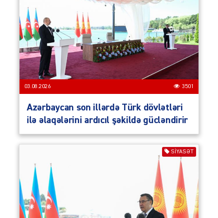
03.08.2026
3501
Azərbaycan son illərdə Türk dövlətləri
ilə əlaqələrini ardıcıl şəkildə gücləndirir
SIYASƏT