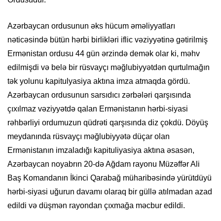
Azərbaycan ordusunun əks hücum əməliyyatları
nəticəsində bütün hərbi birlikləri iflic vəziyyətinə gətirilmiş
Ermənistan ordusu 44 gün ərzində demək olar ki, məhv
edilmişdi və belə bir rüsvayçı məğlubiyyətdən qurtulmağın
tək yolunu kapitulyasiya aktına imza atmaqda gördü.
Azərbaycan ordusunun sarsıdıcı zərbələri qarşısında
çıxılmaz vəziyyətdə qalan Ermənistanın hərbi-siyasi
rəhbərliyi ordumuzun qüdrəti qarşısında diz çokdü. Döyüş
meydanında rüsvayçı məğlubiyyətə düçar olan
Ermənistanın imzaladığı kapituliyasiya aktına əsasən,
Azərbaycan noyabrın 20-də Ağdam rayonu Müzəffər Ali
Baş Komandanın İkinci Qarabağ müharibəsində yürütdüyü
hərbi-siyasi uğurun davamı olaraq bir güllə atılmadan azad
edildi və düşmən rayondan çıxmağa məcbur edildi.