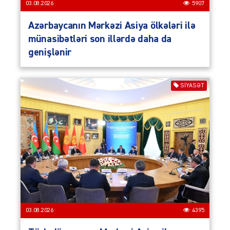
03.08.2026
5907
Azərbaycanın Mərkəzi Asiya ölkələri ilə
münasibətləri son illərdə daha da
genişlənir
SIYASƏT
03.08.2026
4395