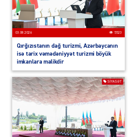
03.08.2026
5523
Qırğızıstanın dağ turizmi, Azərbaycanın
isə tarix vəmədəniyyət turizmi böyük
imkanlara malikdir
SIYASƏT