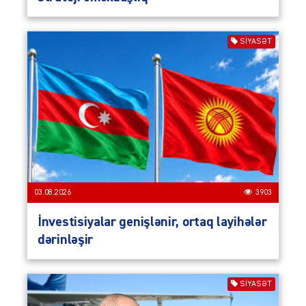
SIYASƏT
03.08.2026
3903
İnvestisiyalar genişlənir, ortaq layihələr
dərinləşir
SIYASƏT