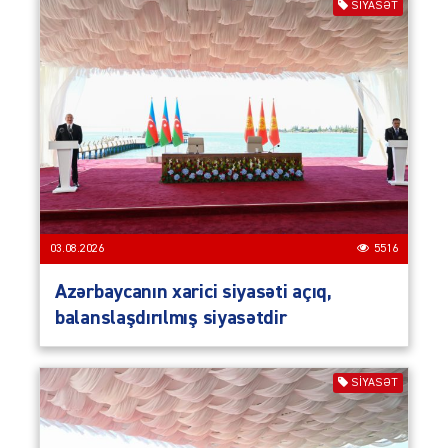
SIYASƏT
03.08.2026
5516
Azərbaycanın xarici siyasəti açıq,
balanslaşdırılmış siyasətdir
SIYASƏT