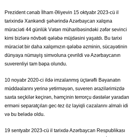
Prezident cənab İlham Əliyevin 15 oktyabr 2023-cü il
tarixində Xankəndi şəhərində Azərbaycan xalqına
müraciəti 44 günlük Vətən müharibəsindəki zəfər sevinci
kimi bizlərə növbəti qələbə müjdəsini yaşatdı. Bu tarixi
müraciət bir daha xalqımızın qələbə əzminin, sücayətinin
dünyaya nümayiş simvoluna çevrildi və Azərbaycanın
suverenliyi tam bəpa olundu.
10 noyabr 2020-ci ildə imzalanmış üçtərəfli Bəyanatın
müddəalarını yerinə yetirməyən, suveren ərazilərimizdə
saxta seçkilər keçirən, həmçinin terrorçu dəstələr yaradan
erməni separatçıları gec-tez öz layiqli cəzalarını almalı idi
və bu belədə oldu.
19 sentyabr 2023-cü il tarixdə Azərbaycan Respublikası