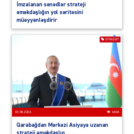
İmzalanan sənədlər strateji
əməkdaşlığın yol xəritəsini
müəyyənləşdirir
SIYASƏT
03.08.2026
6606
Qarabağdan Mərkəzi Asiyaya uzanan
strateji əməkdaşlıq