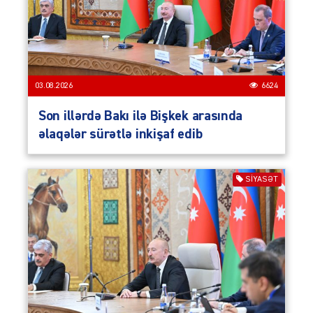
03.08.2026
6624
Son illərdə Bakı ilə Bişkek arasında
əlaqələr sürətlə inkişaf edib
SIYASƏT