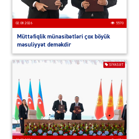
02.08.2026
5570
Müttəfiqlik münasibətləri çox böyük
məsuliyyət deməkdir
SIYASƏT