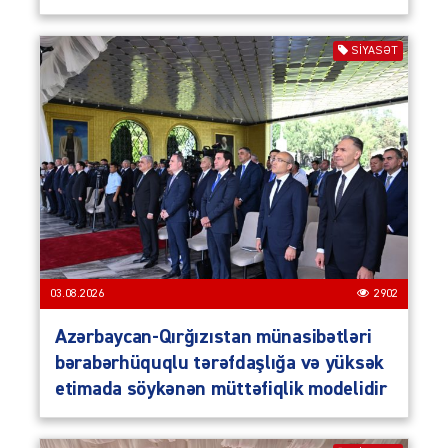
SIYASƏT
03.08.2026
2902
Azərbaycan-Qırğızıstan münasibətləri
bərabərhüquqlu tərəfdaşlığa və yüksək
etimada söykənən müttəfiqlik modelidir