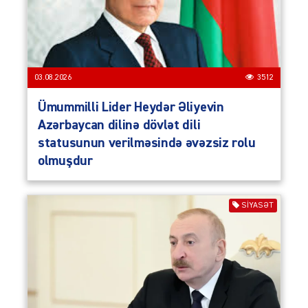
03.08.2026
3512
Ümummilli Lider Heydər Əliyevin
Azərbaycan dilinə dövlət dili
statusunun verilməsində əvəzsiz rolu
olmuşdur
SIYASƏT