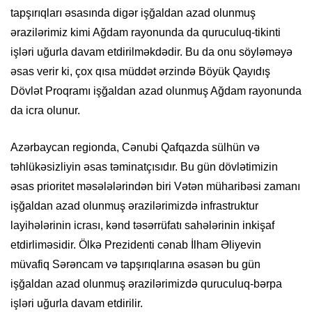
tapşırıqları əsasında digər işğaldan azad olunmuş
ərazilərimiz kimi Ağdam rayonunda da quruculuq-tikinti
işləri uğurla davam etdirilməkdədir. Bu da onu söyləməyə
əsas verir ki, çox qısa müddət ərzində Böyük Qayıdış
Dövlət Proqramı işğaldan azad olunmuş Ağdam rayonunda
da icra olunur.
Azərbaycan regionda, Cənubi Qafqazda sülhün və
təhlükəsizliyin əsas təminatçısıdır. Bu gün dövlətimizin
əsas prioritet məsələlərindən biri Vətən müharibəsi zamanı
işğaldan azad olunmuş ərazilərimizdə infrastruktur
layihələrinin icrası, kənd təsərrüfatı sahələrinin inkişaf
etdirliməsidir. Ölkə Prezidenti cənab İlham Əliyevin
müvafiq Sərəncam və tapşırıqlarına əsasən bu gün
işğaldan azad olunmuş ərazilərimizdə quruculuq-bərpa
işləri uğurla davam etdirilir.