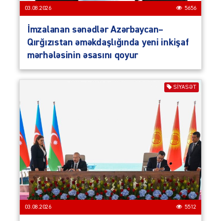
03.08.2026
5656
İmzalanan sənədlər Azərbaycan–
Qırğızıstan əməkdaşlığında yeni inkişaf
mərhələsinin əsasını qoyur
SIYASƏT
03.08.2026
5512