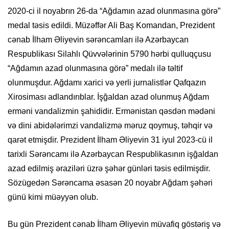
2020-ci il noyabrın 26-da “Ağdamın azad olunmasına görə”
medal təsis edildi. Müzəffər Ali Baş Komandan, Prezident
cənab İlham Əliyevin sərəncamları ilə Azərbaycan
Respublikası Silahlı Qüvvələrinin 5790 hərbi qulluqçusu
“Ağdamın azad olunmasına görə” medalı ilə təltif
olunmuşdur. Ağdamı xarici və yerli jurnalistlər Qafqazın
Xirosiması adlandırıblar. İşğaldan azad olunmuş Ağdam
erməni vandalizmin şahididir. Ermənistan qəsdən mədəni
və dini abidələrimzi vandalizmə məruz qoymuş, təhqir və
qarət etmişdir. Prezident İlham Əliyevin 31 iyul 2023-cü il
tarixli Sərəncamı ilə Azərbaycan Respublikasının işğaldan
azad edilmiş əraziləri üzrə şəhər günləri təsis edilmişdir.
Sözügedən Sərəncama əsasən 20 noyabr Ağdam şəhəri
günü kimi müəyyən olub.
Bu gün Prezident cənab İlham Əliyevin müvafiq göstəriş və