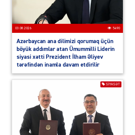
03.08.2026
5490
Azərbaycan ana dilimizi qorumaq üçün
böyük addımlar atan Ümummilli Liderin
siyasi xətti Prezident İlham Əliyev
tərəfindən inamla davam etdirilir
SIYASƏT