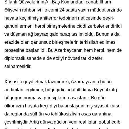
Silahlı Qüvvələrinin Ali Baş Komandanı cənab İlham
Əliyevin rəhbərliyi ilə cəmi 24 saata yaxın müddət ərzində
həyata keçirilmiş antiterror tədbirləri nəticəsində qeyri-
qanuni erməni hərbi birləşmələrinə ciddi zərbələr endirildi
və düşmən ağ bayraq qaldıraraq təslim oldu. Bununla da,
ərazidə olan qanunsuz birləşmələrin tərkisilah edilməsi
prosesinə başlanıldı. Bu Azərbaycanın həm hərbi, həm də
diplomatik sahədə əldə etdiyi növbəti tarixi zəfər
səlnaməsidir.
Xüsusilə qeyd etmək lazımdır ki, Azərbaycanın bütün
addımları legitimdir, hüquqidir, ədalətlidir və Beynəlxalq
hüququn norma və prinsiplərinə əsaslanır. Bu gün
ölkəmizin həyata keçirdiyi balanslaşdırılmış siyasət kursu
da regionda sülhün və təhlükəsizliyin əsas qarantına
çevrilmişdir. Artıq dünya gücləri yeni reallıqları qəbul edib.