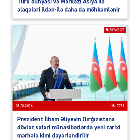
Türk dünyası və Mərkəzi Asiya ilə
əlaqələri ildən-ilə daha da möhkəmlənir
SIYASƏT
03.08.2026
7731
Prezident İlham Əliyevin Qırğızıstana
dövlət səfəri münasibətlərdə yeni tarixi
mərhələ kimi dəyərləndirilir