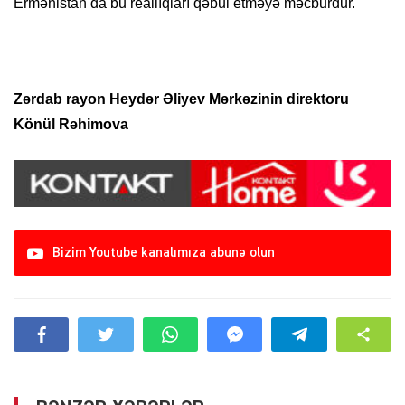
Ermənistan da bu reallıqları qəbul etməyə məcburdur.
Zərdab rayon Heydər Əliyev Mərkəzinin
direktoru
Könül Rəhimova
Bizim Youtube kanalımıza abunə olun