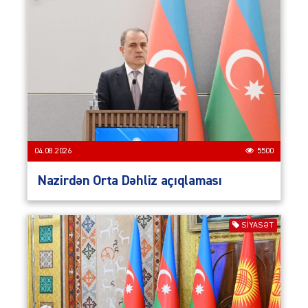
04.08.2026
5500
Nazirdən Orta Dəhliz açıqlaması
SIYASƏT