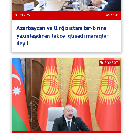
03.08.2026
5498
Azərbaycan və Qırğızıstanı bir-birinə
yaxınlaşdıran təkcə iqtisadi maraqlar
deyil
SIYASƏT