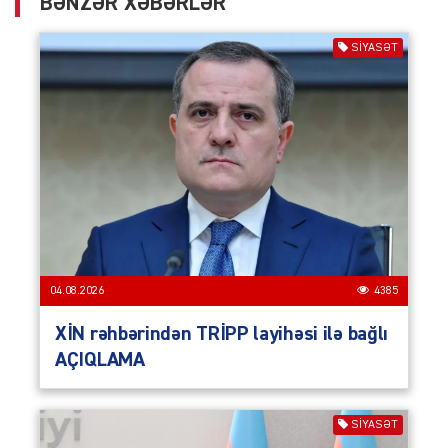
BƏNZƏR XƏBƏRLƏR
SIYASƏT
04.08.2026
4385
XİN rəhbərindən TRİPP layihəsi ilə bağlı
AÇIQLAMA
SIYASƏT