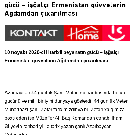
gücü – işğalçı Ermənistan qüvvələrin
Ağdamdan çıxarılması
10 noyabr 2020-ci il tarixli bəyanatın gücü – işğalçı
Ermənistan qüvvələrin Ağdamdan çıxarılması
Azərbaycan 44 günlük Şanlı Vətən müharibəsində bütün
gücünü və milli birliyini dünyaya göstərdi. 44 günlük Vətən
Müharibəsi şanlı Zəfər tariximizdir və bu Zəfəri xalqımıza
bəxş edən isə Müzəffər Ali Baş Komandan cənab İlham
Əliyevin rəhbərliyi ilə tarix yazan şanlı Azərbaycan
Ordusudur.