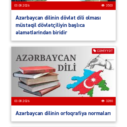
03.08.2026
3503
Azərbaycan dilinin dövlət dili olması
müstəqil dövlətçiliyin başlıca
əlamətlərindən biridir
CƏMIYYƏT
03.08.2026
3280
Azərbaycan dilinin orfoqrafiya normaları