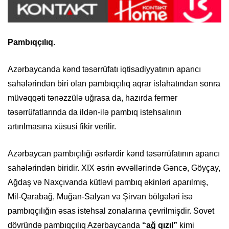
Pambıqçılıq.
Azərbaycanda kənd təsərrüfatı iqtisadiyyatının aparıcı
sahələrindən biri olan pambıqçılıq aqrar islahatından sonra
müvəqqəti tənəzzülə uğrasa da, hazırda fermer
təsərrüfatlarında da ildən-ilə pambıq istehsalının
artırılmasına xüsusi fikir verilir.
Azərbaycan pambıçılığı əsrlərdir kənd təsərrüfatının aparıcı
sahələrindən biridir. XIX əsrin əvvəllərində Gəncə, Göyçay,
Ağdaş və Naxçıvanda kütləvi pambıq əkinləri aparılmış,
Mil-Qarabağ, Muğan-Salyan və Şirvan bölgələri isə
pambıqçılığın əsas istehsal zonalarına çevrilmişdir. Sovet
dövründə pambıqçılıq Azərbaycanda
“
ağ qızıl
”
kimi