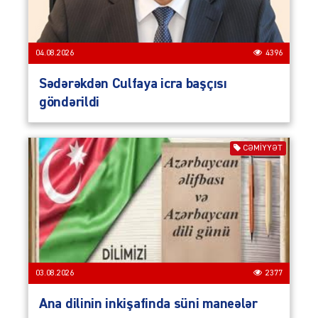
04.08.2026
4396
Sədərəkdən Culfaya icra başçısı
göndərildi
CƏMIYYƏT
03.08.2026
2377
Ana dilinin inkişafinda süni maneələr