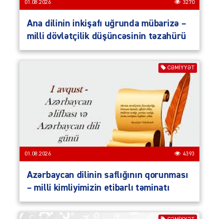
01.08.2026
3270
Ana dilinin inkişafı uğrunda mübarizə –
milli dövlətçilik düşüncəsinin təzahürü
CƏMIYYƏT
01.08.2026
4393
Azərbaycan dilinin saflığının qorunması
– milli kimliyimizin etibarlı təminatı