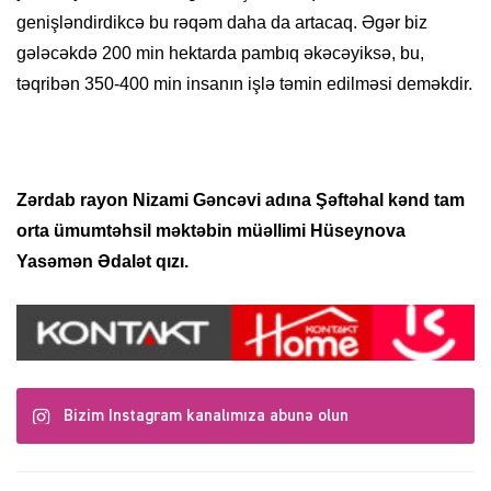
genişləndirdikcə bu rəqəm daha da artacaq. Əgər biz
gələcəkdə 200 min hektarda pambıq əkəcəyiksə, bu,
təqribən 350-400 min insanın işlə təmin edilməsi deməkdir.
Zərdab rayon Nizami Gəncəvi adına Şəftəhal kənd tam
orta ümumtəhsil məktəbin müəllimi Hüseynova
Yasəmən Ədalət qızı.
Bizim Instagram kanalımıza abunə olun