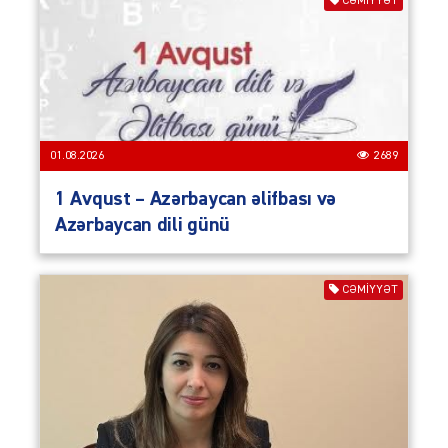
CƏMIYYƏT
01.08.2026
2689
1 Avqust – Azərbaycan əlifbası və
Azərbaycan dili günü
CƏMIYYƏT