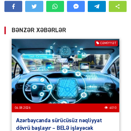
BƏNZƏR XƏBƏRLƏR
CƏMIYYƏT
04.08.2026
4010
Azərbaycanda sürücüsüz nəqliyyat
dövrü başlayır – BELƏ işləyəcək