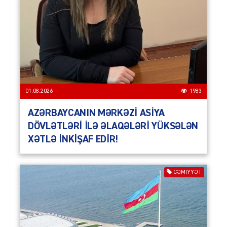
01.08.2026
1983
AZƏRBAYCANIN MƏRKƏZİ ASİYA
DÖVLƏTLƏRİ İLƏ ƏLAQƏLƏRİ YÜKSƏLƏN
XƏTLƏ İNKİŞAF EDİR!
CƏMIYYƏT