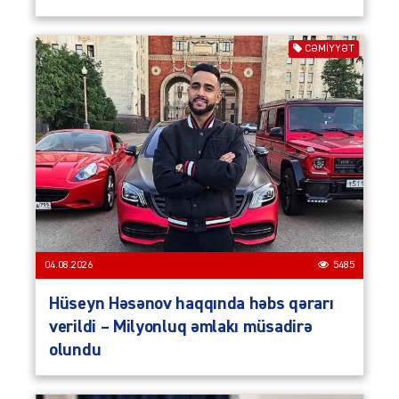
CƏMIYYƏT
04.08.2026
5485
Hüseyn Həsənov haqqında həbs qərarı
verildi – Milyonluq əmlakı müsadirə
olundu