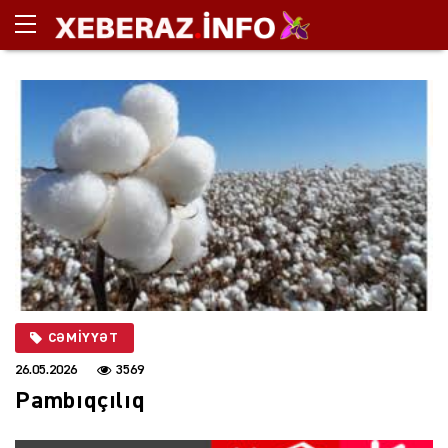
CƏMIYYƏT
26.05.2026
3569
Pambıqçılıq