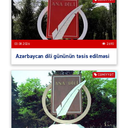
CƏMIYYƏT
03.08.2026
2690
Azərbaycan dili gününün təsis edilməsi
CƏMIYYƏT