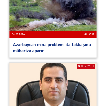
04.08.2026
4897
Azərbaycan mina problemi ilə təkbaşına
mübarizə aparır
CƏMIYYƏT