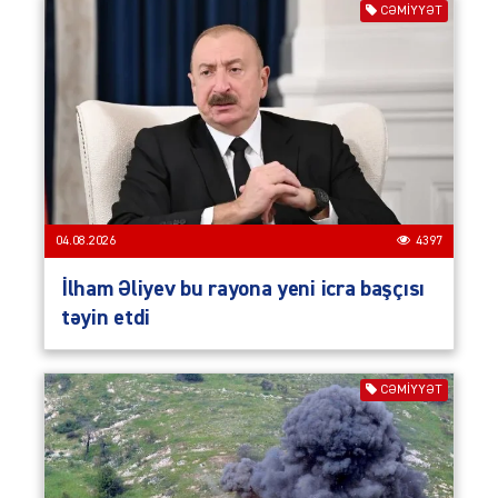
CƏMIYYƏT
04.08.2026
4397
İlham Əliyev bu rayona yeni icra başçısı
təyin etdi
CƏMIYYƏT