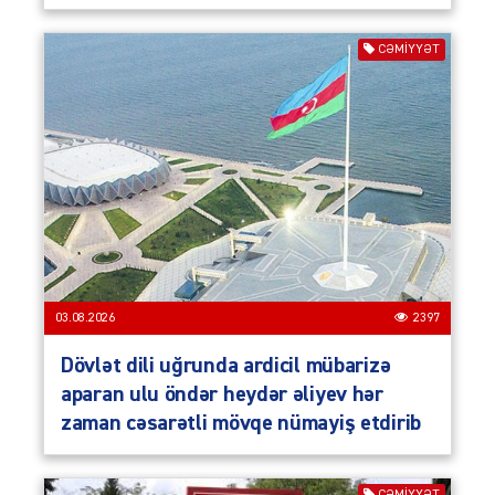
CƏMIYYƏT
03.08.2026
2397
Dövlət dili uğrunda ardicil mübarizə
aparan ulu öndər heydər əliyev hər
zaman cəsarətli mövqe nümayiş etdirib