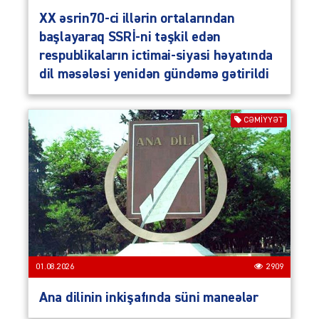
XX əsrin70-ci illərin ortalarından
başlayaraq SSRİ-ni təşkil edən
respublikaların ictimai-siyasi həyatında
dil məsələsi yenidən gündəmə gətirildi
CƏMIYYƏT
01.08.2026
2909
Ana dilinin inkişafında süni maneələr