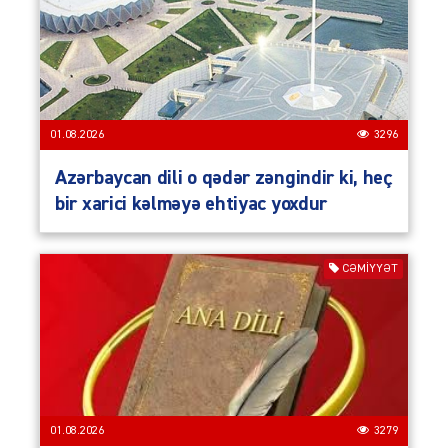
01.08.2026
3296
Azərbaycan dili o qədər zəngindir ki, heç
bir xarici kəlməyə ehtiyac yoxdur
CƏMIYYƏT
01.08.2026
3279