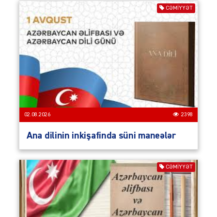
CƏMIYYƏT
02.08.2026
2398
Ana dilinin inkişafinda süni maneələr
CƏMIYYƏT