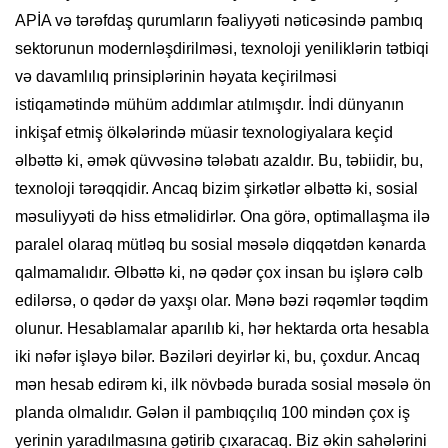
APİA və tərəfdaş qurumların fəaliyyəti nəticəsində pambıq
sektorunun modernləşdirilməsi, texnoloji yeniliklərin tətbiqi
və davamlılıq prinsiplərinin həyata keçirilməsi
istiqamətində mühüm addımlar atılmışdır. İndi dünyanın
inkişaf etmiş ölkələrində müasir texnologiyalara keçid
əlbəttə ki, əmək qüvvəsinə tələbatı azaldır. Bu, təbiidir, bu,
texnoloji tərəqqidir. Ancaq bizim şirkətlər əlbəttə ki, sosial
məsuliyyəti də hiss etməlidirlər. Ona görə, optimallaşma ilə
paralel olaraq mütləq bu sosial məsələ diqqətdən kənarda
qalmamalıdır. Əlbəttə ki, nə qədər çox insan bu işlərə cəlb
edilərsə, o qədər də yaxşı olar. Mənə bəzi rəqəmlər təqdim
olunur. Hesablamalar aparılıb ki, hər hektarda orta hesabla
iki nəfər işləyə bilər. Bəziləri deyirlər ki, bu, çoxdur. Ancaq
mən hesab edirəm ki, ilk növbədə burada sosial məsələ ön
planda olmalıdır. Gələn il pambıqçılıq 100 mindən çox iş
yerinin yaradılmasına gətirib çıxaracaq. Biz əkin sahələrini