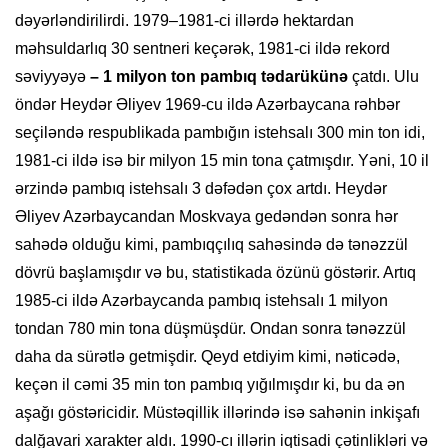
dəyərləndirilirdi. 1979–1981-ci illərdə hektardan
məhsuldarlıq 30 sentneri keçərək, 1981-ci ildə rekord
səviyyəyə
–
1 milyon ton pambıq tədarükünə
çatdı. Ulu
öndər Heydər Əliyev 1969-cu ildə Azərbaycana rəhbər
seçiləndə respublikada pambığın istehsalı 300 min ton idi,
1981-ci ildə isə bir milyon 15 min tona çatmışdır. Yəni, 10 il
ərzində pambıq istehsalı 3 dəfədən çox artdı. Heydər
Əliyev Azərbaycandan Moskvaya gedəndən sonra hər
sahədə olduğu kimi, pambıqçılıq sahəsində də tənəzzül
dövrü başlamışdır və bu, statistikada özünü göstərir. Artıq
1985-ci ildə Azərbaycanda pambıq istehsalı 1 milyon
tondan 780 min tona düşmüşdür. Ondan sonra tənəzzül
daha da sürətlə getmişdir. Qeyd etdiyim kimi, nəticədə,
keçən il cəmi 35 min ton pambıq yığılmışdır ki, bu da ən
aşağı göstəricidir. Müstəqillik illərində isə sahənin inkişafı
dalğavari xarakter aldı. 1990-cı illərin iqtisadi çətinlikləri və