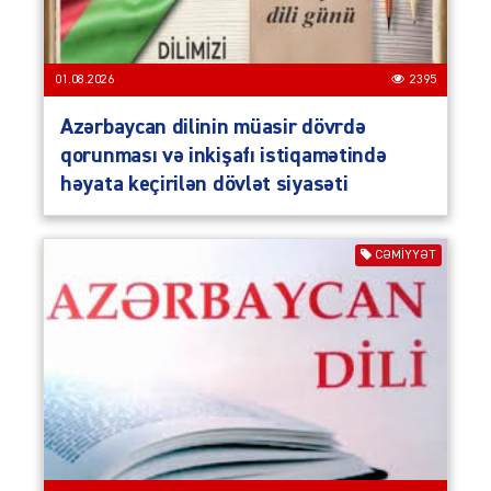
01.08.2026
2395
Azərbaycan dilinin müasir dövrdə
qorunması və inkişafı istiqamətində
həyata keçirilən dövlət siyasəti
CƏMIYYƏT