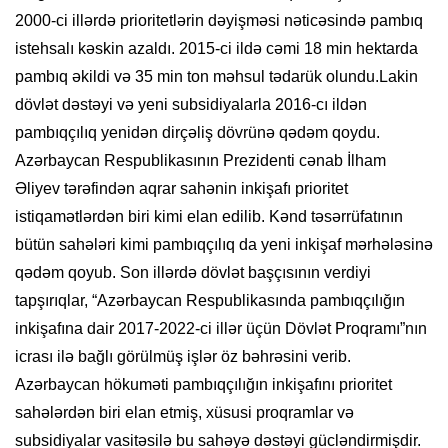
2000-ci illərdə prioritetlərin dəyişməsi nəticəsində pambıq
istehsalı kəskin azaldı. 2015-ci ildə cəmi 18 min hektarda
pambıq əkildi və 35 min ton məhsul tədarük olundu.Lakin
dövlət dəstəyi və yeni subsidiyalarla 2016-cı ildən
pambıqçılıq yenidən dirçəliş dövrünə qədəm qoydu.
Azərbaycan Respublikasının Prezidenti cənab İlham
Əliyev tərəfindən aqrar sahənin inkişafı prioritet
istiqamətlərdən biri kimi elan edilib. Kənd təsərrüfatının
bütün sahələri kimi pambıqçılıq da yeni inkişaf mərhələsinə
qədəm qoyub. Son illərdə dövlət başçısının verdiyi
tapşırıqlar, “Azərbaycan Respublikasında pambıqçılığın
inkişafına dair 2017-2022-ci illər üçün Dövlət Proqramı”nın
icrası ilə bağlı görülmüş işlər öz bəhrəsini verib.
Azərbaycan hökuməti pambıqçılığın inkişafını prioritet
sahələrdən biri elan etmiş, xüsusi proqramlar və
subsidiyalar vasitəsilə bu sahəyə dəstəyi gücləndirmişdir.