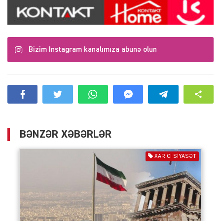
Bizim Instagram kanalımıza abunə olun
BƏNZƏR XƏBƏRLƏR
XARİCİ SİYASƏT