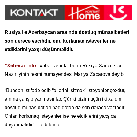
Rusiya ilə Azərbaycan arasında dostluq münasibətləri
son dərəcə vacibdir, onu korlamaq istəyənlər nə
etdiklərini yaxşı düşünməlidir.
”Xeberaz.info”
xəbər verir ki, bunu Rusiya Xarici İşlər
Nazirliyinin rəsmi nümayəndəsi Mariya Zaxarova deyib.
“Bundan istifadə edib “əllərini isitmək” istəyənlər çoxdur,
amma çalışıb yanmasınlar. Çünki bizim üçün iki xalqın
dostluq münasibətləri həqiqətən də son dərəcə vacibdir.
Onları korlamaq istəyənlər isə nə etdiklərini yaxşıca
düşünməlidir”, – o bildirib.