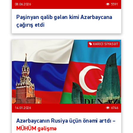
08.06.2026
5591
Paşinyan qalib gələn kimi Azərbaycana
çağırış etdi
XARİCİ SİYASƏT
14.01.2026
6746
Azərbaycanın Rusiya üçün önəmi artdı –
MÜHÜM gəlişmə