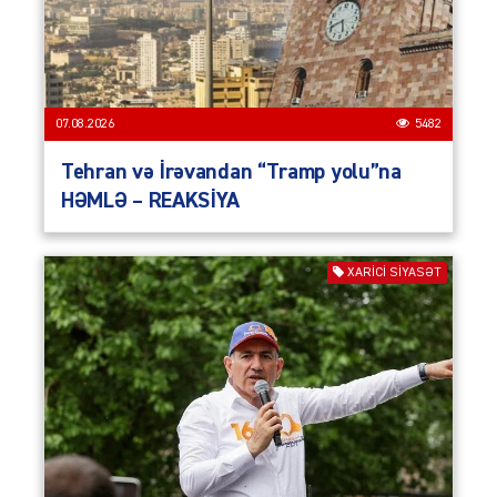
07.08.2026
5482
Tehran və İrəvandan “Tramp yolu”na
HƏMLƏ – REAKSİYA
XARİCİ SİYASƏT