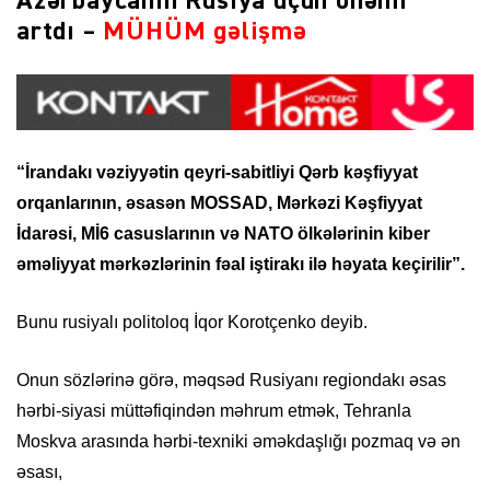
Azərbaycanın Rusiya üçün önəmi
artdı –
MÜHÜM gəlişmə
“İrandakı vəziyyətin qeyri-sabitliyi Qərb kəşfiyyat
orqanlarının, əsasən MOSSAD, Mərkəzi Kəşfiyyat
İdarəsi, Mİ6 casuslarının və NATO ölkələrinin kiber
əməliyyat mərkəzlərinin fəal iştirakı ilə həyata keçirilir”.
Bunu rusiyalı politoloq İqor Korotçenko deyib.
Onun sözlərinə görə, məqsəd Rusiyanı regiondakı əsas
hərbi-siyasi müttəfiqindən məhrum etmək, Tehranla
Moskva arasında hərbi-texniki əməkdaşlığı pozmaq və ən
əsası,