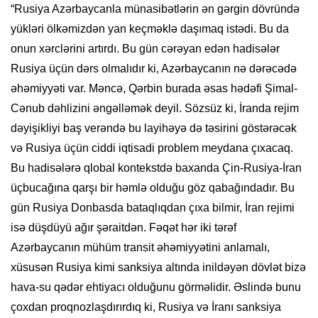
“Rusiya Azərbaycanla münasibətlərin ən gərgin dövründə
yükləri ölkəmizdən yan keçməklə daşımaq istədi. Bu da
onun xərclərini artırdı. Bu gün cərəyan edən hadisələr
Rusiya üçün dərs olmalıdır ki, Azərbaycanın nə dərəcədə
əhəmiyyəti var. Məncə, Qərbin burada əsas hədəfi Şimal-
Cənub dəhlizini əngəlləmək deyil. Sözsüz ki, İranda rejim
dəyişikliyi baş verəndə bu layihəyə də təsirini göstərəcək
və Rusiya üçün ciddi iqtisadi problem meydana çıxacaq.
Bu hadisələrə qlobal kontekstdə baxanda Çin-Rusiya-İran
üçbucağına qarşı bir həmlə olduğu göz qabağındadır. Bu
gün Rusiya Donbasda bataqlıqdan çıxa bilmir, İran rejimi
isə düşdüyü ağır şəraitdən. Fəqət hər iki tərəf
Azərbaycanın mühüm transit əhəmiyyətini anlamalı,
xüsusən Rusiya kimi sanksiya altında inildəyən dövlət bizə
hava-su qədər ehtiyacı olduğunu görməlidir. Əslində bunu
çoxdan proqnozlaşdırırdıq ki, Rusiya və İranı sanksiya