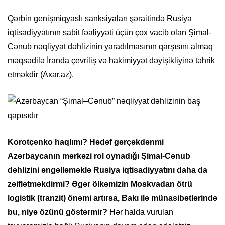
Qərbin genişmiqyaslı sanksiyaları şəraitində Rusiya
iqtisadiyyatının sabit fəaliyyəti üçün çox vacib olan Şimal-
Cənub nəqliyyat dəhlizinin yaradılmasının qarşısını almaq
məqsədilə İranda çevriliş və hakimiyyət dəyişikliyinə təhrik
etməkdir (Axar.az).
Korotçenko haqlımı? Hədəf gerçəkdənmi
Azərbaycanın mərkəzi rol oynadığı Şimal-Cənub
dəhlizini əngəlləməklə Rusiya iqtisadiyyatını daha da
zəiflətməkdirmi? Əgər ölkəmizin Moskvadan ötrü
logistik (tranzit) önəmi artırsa, Bakı ilə münasibətlərində
bu, niyə özünü göstərmir?
Hər halda vurulan