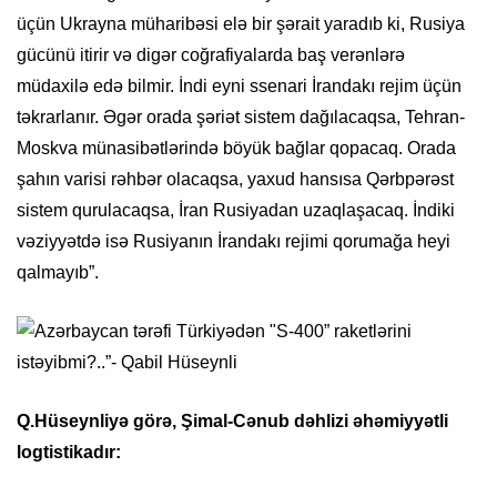
üçün Ukrayna müharibəsi elə bir şərait yaradıb ki, Rusiya
gücünü itirir və digər coğrafiyalarda baş verənlərə
müdaxilə edə bilmir. İndi eyni ssenari İrandakı rejim üçün
təkrarlanır. Əgər orada şəriət sistem dağılacaqsa, Tehran-
Moskva münasibətlərində böyük bağlar qopacaq. Orada
şahın varisi rəhbər olacaqsa, yaxud hansısa Qərbpərəst
sistem qurulacaqsa, İran Rusiyadan uzaqlaşacaq. İndiki
vəziyyətdə isə Rusiyanın İrandakı rejimi qorumağa heyi
qalmayıb”.
Q.Hüseynliyə görə, Şimal-Cənub dəhlizi əhəmiyyətli
logtistikadır: