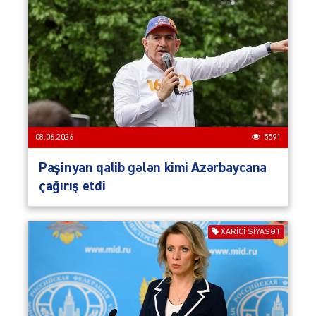
08.06.2026
5591
Paşinyan qalib gələn kimi Azərbaycana
çağırış etdi
XARİCİ SİYASƏT