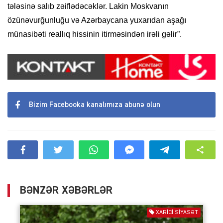
tələsinə salıb zəiflədəcəklər. Lakin Moskvanın
özünəvurğunluğu və Azərbaycana yuxarıdan aşağı
münasibəti reallıq hissinin itirməsindən irəli gəlir”.
Bizim Facebooka kanalımıza abunə olun
BƏNZƏR XƏBƏRLƏR
XARİCİ SİYASƏT