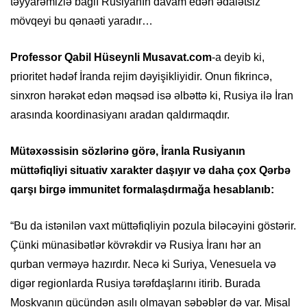
təyyarəmizlə bağlı Rusiyanın davam edən ədalətsiz
mövqeyi bu qənaəti yaradır…
Professor Qabil Hüseynli Musavat.com
-a deyib ki,
prioritet hədəf İranda rejim dəyişikliyidir. Onun fikrincə,
sinxron hərəkət edən məqsəd isə əlbəttə ki, Rusiya ilə İran
arasında koordinasiyanı aradan qaldırmaqdır.
Mütəxəssisin sözlərinə görə, İranla Rusiyanın
müttəfiqliyi situativ xarakter daşıyır və daha çox Qərbə
qarşı birgə immunitet formalaşdırmağa hesablanıb:
“Bu da istənilən vaxt müttəfiqliyin pozula biləcəyini göstərir.
Çünki münasibətlər kövrəkdir və Rusiya İranı hər an
qurban verməyə hazırdır. Necə ki Suriya, Venesuela və
digər regionlarda Rusiya tərəfdaşlarını itirib. Burada
Moskvanın gücündən asılı olmayan səbəblər də var. Misal