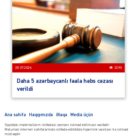
28.07.2026
3290
Daha 5 azərbaycanlı fəala həbs cəzası
verildi
Ana səhifə
Haqqımızda
Əlaqə
Media üçün
Saytdakı materialların istifadəsi zamanı istinad edilməsi vacibdir.
Məlumat internet səhifələrində istifadə edildikdə hiperlink vasitəsi ilə istinad
mütləqdir.