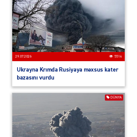
29.07.2026
5514
Ukrayna Krımda Rusiyaya məxsus kater
bazasını vurdu
DÜNYA