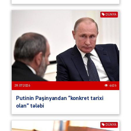
DÜNYA
28.07.2026
4626
Putinin Paşinyandan “konkret tarixi
olan” tələbi
DÜNYA