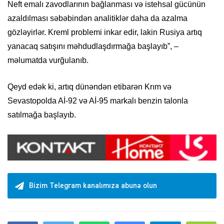
Neft emalı zavodlarının bağlanması və istehsal gücünün
azaldılması səbəbindən analitiklər daha da azalma
gözləyirlər. Kreml problemi inkar edir, lakin Rusiya artıq
yanacaq satışını məhdudlaşdırmağa başlayıb”, –
məlumatda vurğulanıb.
Qeyd edək ki, artıq dünəndən etibarən Krım və
Sevastopolda Aİ-92 və Aİ-95 markalı benzin talonla
satılmağa başlayıb.
Bizim Telegram kanalımıza abunə olun