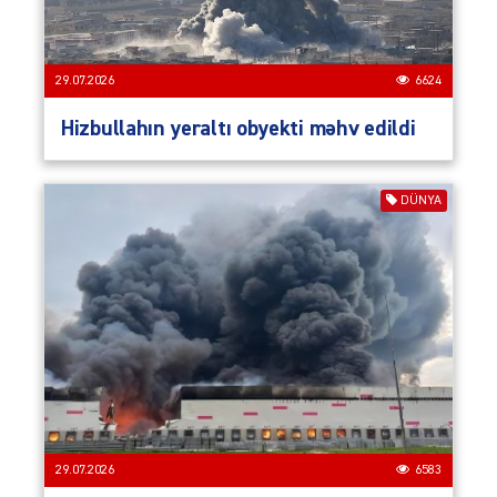
29.07.2026
6624
Hizbullahın yeraltı obyekti məhv edildi
DÜNYA
29.07.2026
6583