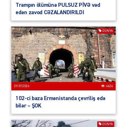
Trampın ölümünə PULSUZ PİVƏ vəd
edən zavod CƏZALANDIRILDI
DÜNYA
29.07.2026
4424
102-ci baza Ermənistanda çevriliş edə
bilər – ŞOK
DÜNYA