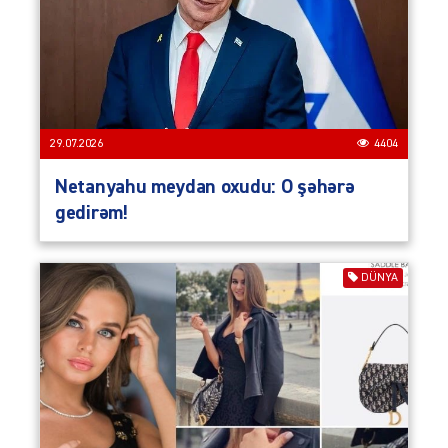
29.07.2026
4404
Netanyahu meydan oxudu: O şəhərə
gedirəm!
DÜNYA