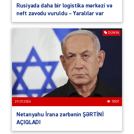
Rusiyada daha bir logistika mərkəzi və
neft zavodu vuruldu – Yaralılar var
DÜNYA
29.07.2026
5507
Netanyahu İrana zərbənin ŞƏRTİNİ
AÇIQLADI