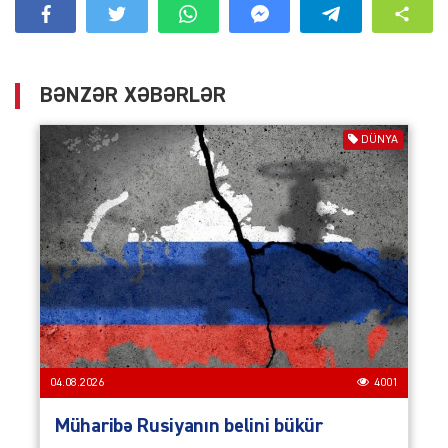
BƏNZƏR XƏBƏRLƏR
DÜNYA
04.08.2026
4001
Müharibə Rusiyanın belini bükür