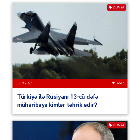
DÜNYA
30.07.2026
6616
Türkiyə ilə Rusiyanı 13-cü dəfə
müharibəyə kimlər təhrik edir?
DÜNYA