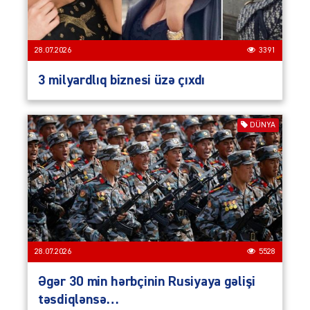
28.07.2026
3391
3 milyardlıq biznesi üzə çıxdı
DÜNYA
28.07.2026
5528
Əgər 30 min hərbçinin Rusiyaya gəlişi
təsdiqlənsə…