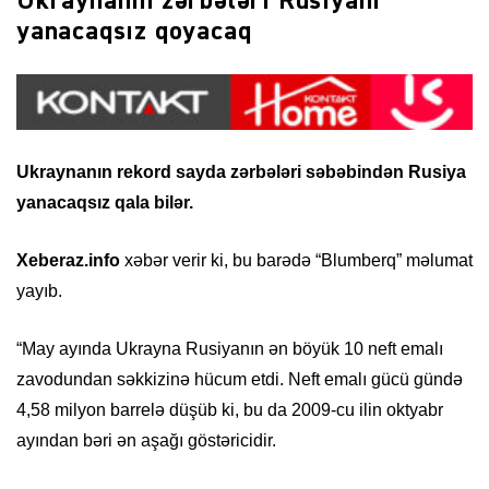
Ukraynanın zərbələri Rusiyanı
yanacaqsız qoyacaq
Ukraynanın rekord sayda zərbələri səbəbindən Rusiya
yanacaqsız qala bilər.
Xeberaz.info
xəbər verir ki, bu barədə “Blumberq” məlumat
yayıb.
“May ayında Ukrayna Rusiyanın ən böyük 10 neft emalı
zavodundan səkkizinə hücum etdi. Neft emalı gücü gündə
4,58 milyon barrelə düşüb ki, bu da 2009-cu ilin oktyabr
ayından bəri ən aşağı göstəricidir.