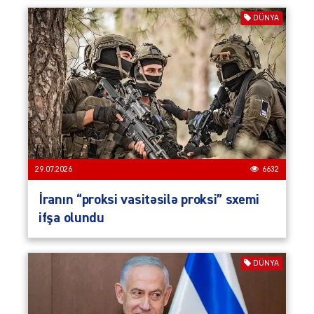
DÜNYA
29.07.2026
6632
İranın “proksi vasitəsilə proksi” sxemi
ifşa olundu
DÜNYA