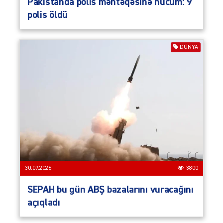
Pakistanda polis məntəqəsinə hücum: 9
polis öldü
DÜNYA
30.07.2026
3800
SEPAH bu gün ABŞ bazalarını vuracağını
açıqladı