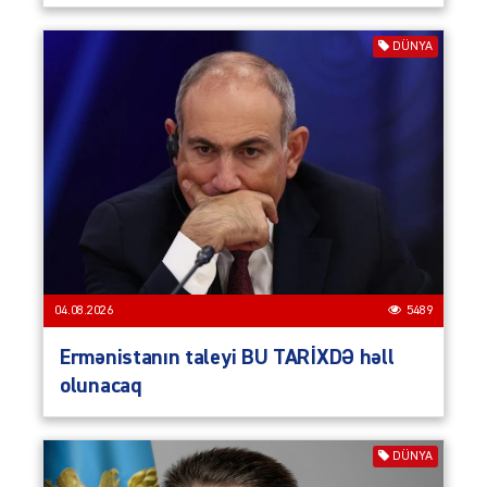
DÜNYA
04.08.2026
5489
Ermənistanın taleyi BU TARİXDƏ həll
olunacaq
DÜNYA