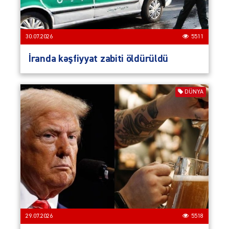
30.07.2026
5511
İranda kəşfiyyat zabiti öldürüldü
DÜNYA
29.07.2026
5518