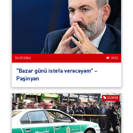
30.07.2026
3012
“Bazar günü istefa verəcəyəm” –
Paşinyan
DÜNYA