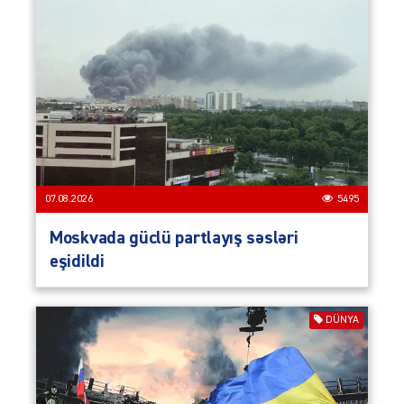
07.08.2026
5495
Moskvada güclü partlayış səsləri
eşidildi
DÜNYA