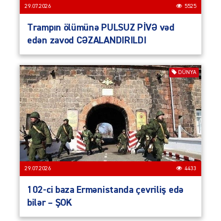
29.07.2026
5525
Trampın ölümünə PULSUZ PİVƏ vəd
edən zavod CƏZALANDIRILDI
DÜNYA
29.07.2026
4433
102-ci baza Ermənistanda çevriliş edə
bilər – ŞOK