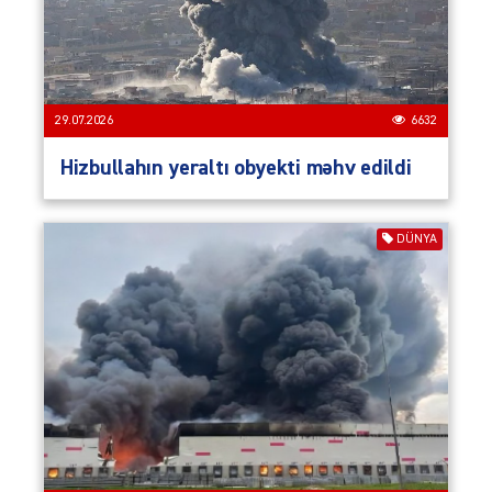
29.07.2026
6632
Hizbullahın yeraltı obyekti məhv edildi
DÜNYA