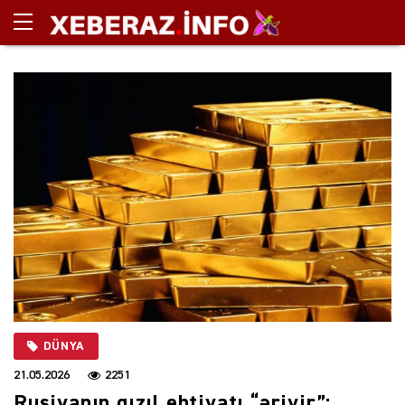
DÜNYA
21.05.2026
2251
Rusiyanın qızıl ehtiyatı “əriyir”: