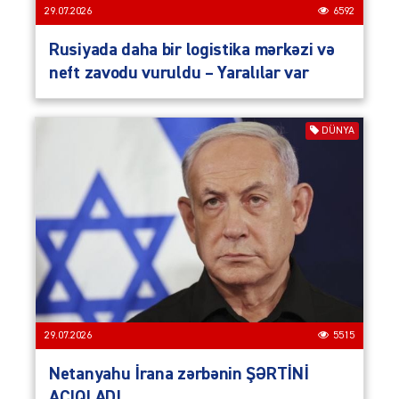
29.07.2026
6592
Rusiyada daha bir logistika mərkəzi və
neft zavodu vuruldu – Yaralılar var
DÜNYA
29.07.2026
5515
Netanyahu İrana zərbənin ŞƏRTİNİ
AÇIQLADI