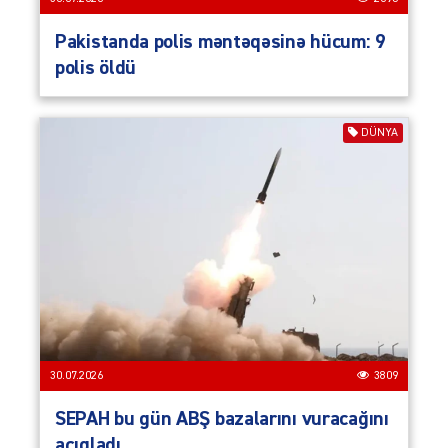
Pakistanda polis məntəqəsinə hücum: 9
polis öldü
DÜNYA
30.07.2026
3809
SEPAH bu gün ABŞ bazalarını vuracağını
açıqladı