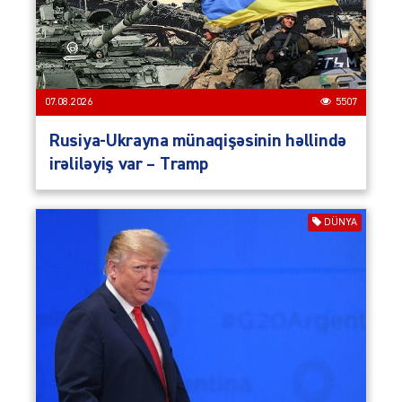
07.08.2026
5507
Rusiya-Ukrayna münaqişəsinin həllində
irəliləyiş var – Tramp
DÜNYA