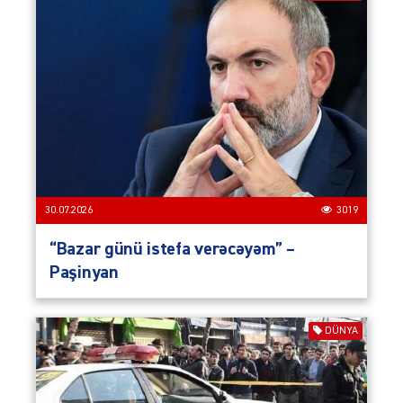
30.07.2026
3019
“Bazar günü istefa verəcəyəm” –
Paşinyan
DÜNYA