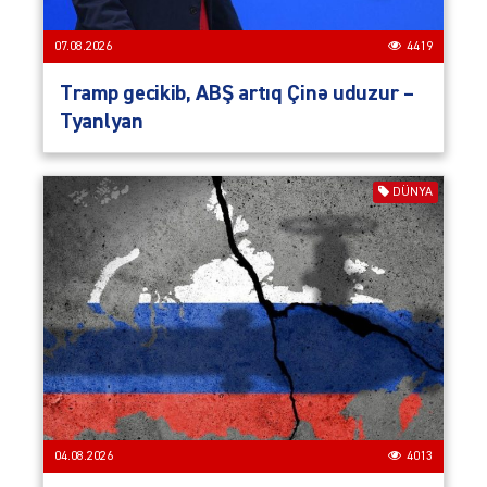
07.08.2026
4419
Tramp gecikib, ABŞ artıq Çinə uduzur –
Tyanlyan
DÜNYA
04.08.2026
4013