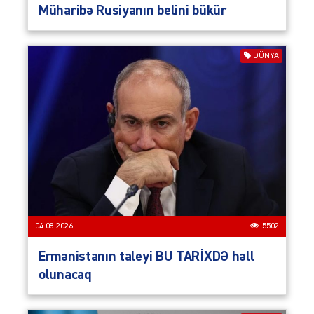
Müharibə Rusiyanın belini bükür
DÜNYA
04.08.2026
5502
Ermənistanın taleyi BU TARİXDƏ həll
olunacaq