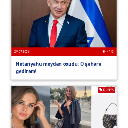
29.07.2026
4412
Netanyahu meydan oxudu: O şəhərə
gedirəm!
DÜNYA