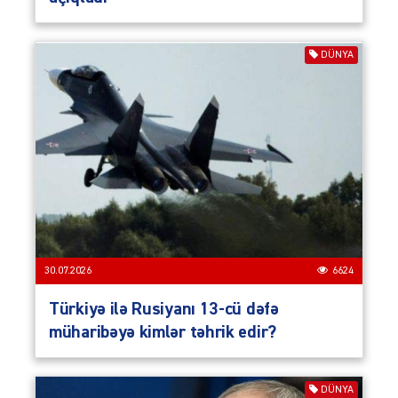
DÜNYA
30.07.2026
6624
Türkiyə ilə Rusiyanı 13-cü dəfə
müharibəyə kimlər təhrik edir?
DÜNYA