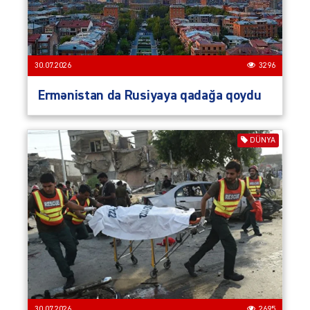
30.07.2026
3296
Ermənistan da Rusiyaya qadağa qoydu
DÜNYA
30.07.2026
2695