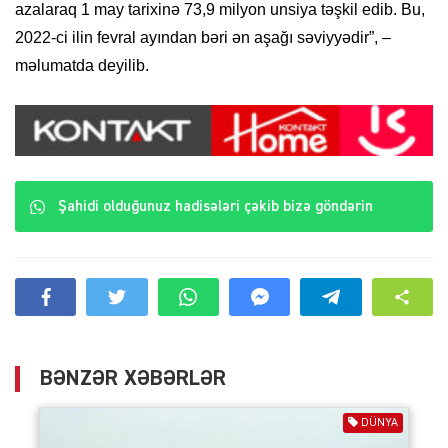
azalaraq 1 may tarixinə 73,9 milyon unsiya təşkil edib. Bu,
2022-ci ilin fevral ayından bəri ən aşağı səviyyədir”, –
məlumatda deyilib.
Şahidi olduğunuz hadisələri çəkib bizə göndərin
BƏNZƏR XƏBƏRLƏR
DÜNYA