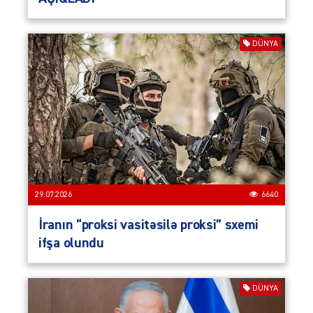
DÜNYA
29.07.2026
6640
İranın “proksi vasitəsilə proksi” sxemi
ifşa olundu
DÜNYA