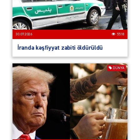
30.07.2026
5518
İranda kəşfiyyat zabiti öldürüldü
DÜNYA