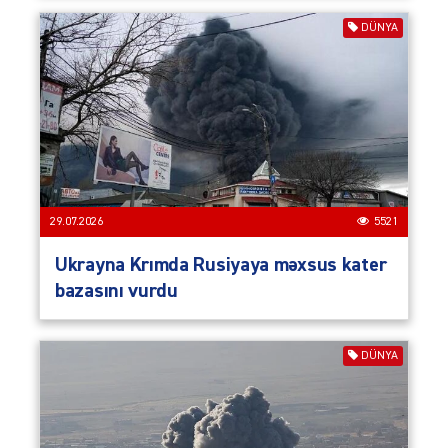
DÜNYA
29.07.2026
5521
Ukrayna Krımda Rusiyaya məxsus kater
bazasını vurdu
DÜNYA