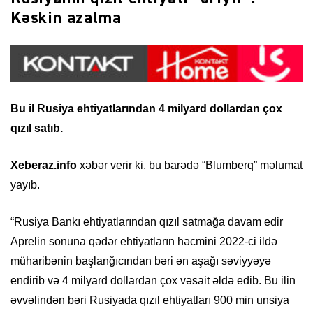
Kəskin azalma
Bu il Rusiya ehtiyatlarından 4 milyard dollardan çox
qızıl satıb.
Xeberaz.info
xəbər verir ki, bu barədə “Blumberq” məlumat
yayıb.
“Rusiya Bankı ehtiyatlarından qızıl satmağa davam edir
Aprelin sonuna qədər ehtiyatların həcmini 2022-ci ildə
müharibənin başlanğıcından bəri ən aşağı səviyyəyə
endirib və 4 milyard dollardan çox vəsait əldə edib. Bu ilin
əvvəlindən bəri Rusiyada qızıl ehtiyatları 900 min unsiya