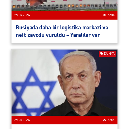
29.07.2026
6584
Rusiyada daha bir logistika mərkəzi və
neft zavodu vuruldu – Yaralılar var
DÜNYA
29.07.2026
5508