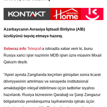
Azərbaycanın Avrasiya İqtisadi Birliyinə (AİB)
üzvlüyünü təşviq etməyə hazırıq.
Xeberaz.info
Teleqraf
-a istinadla xəbər verir ki, bunu
Rusiya xarici işlər nazirinin MDB işləri üzrə müavini Mixail
Qaluzin deyib.
“Aprel ayında Zəngilanda keçirilən görüşdən sonra ticarət
dövriyyəsinin artırılması və sənayedə institutsional
əməkdaşlığın inkişaf etdirilməsi üçün tədbirlər siyahısı
hazırlanıb. Rusiya biznesinin Qarabağ və Şərqi Zəngəzur
bölgələrində yenidənqurma layihələrində iştirakı üçün