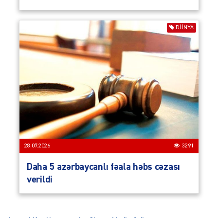
DÜNYA
28.07.2026
3291
Daha 5 azərbaycanlı fəala həbs cəzası
verildi