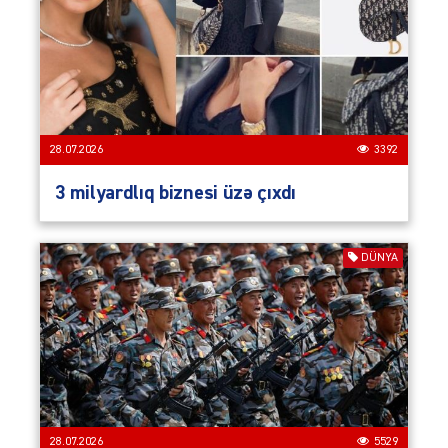
28.07.2026
3392
3 milyardlıq biznesi üzə çıxdı
DÜNYA
28.07.2026
5529