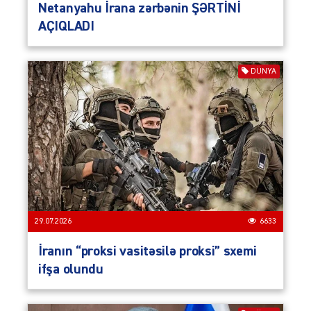
Netanyahu İrana zərbənin ŞƏRTİNİ
AÇIQLADI
DÜNYA
29.07.2026
6633
İranın “proksi vasitəsilə proksi” sxemi
ifşa olundu