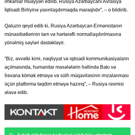
imkanlar müəyyən edilib. Rusiya Azərbaycanı Avrasiya
İqtisadi Birliyinə yaxınlaşdırmaqda maraqlıdır”, – o bildirib.
Qaluzin qeyd edib ki, Rusiya Azərbaycan-Ermənistanın
münasibətlərinin tam və hərtərəfli normallaşdırılmasına
yönəlmiş səyləri dəstəkləyir.
“Biz, əvvəlki kimi, nəqliyyat və iqtisadi kommunikasiyaların
açılmasında, humanitar məsələlərin həllində Bakı və
İrəvana kömək etməyə və sülh müqaviləsinin imzalanması
üçün platforma təqdim etməyə hazırıq”, – Rusiya rəsmisi
əlavə edib.