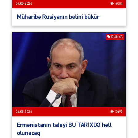
04.08.2026
4004
Müharibə Rusiyanın belini bükür
DÜNYA
04.08.2026
5492
Ermənistanın taleyi BU TARİXDƏ həll
olunacaq