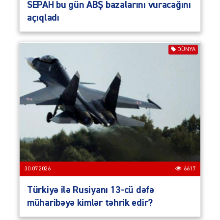
SEPAH bu gün ABŞ bazalarını vuracağını
açıqladı
DÜNYA
30.07.2026
6617
Türkiyə ilə Rusiyanı 13-cü dəfə
müharibəyə kimlər təhrik edir?