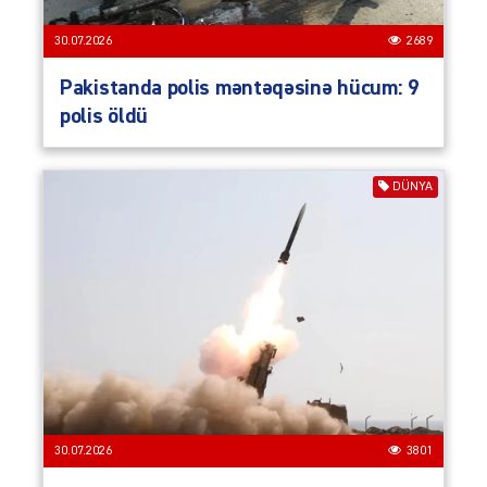
30.07.2026
2689
Pakistanda polis məntəqəsinə hücum: 9
polis öldü
DÜNYA
30.07.2026
3801