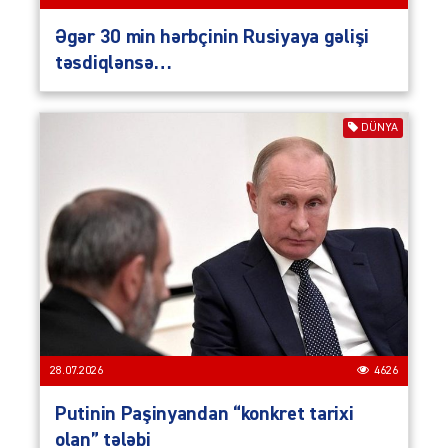
Əgər 30 min hərbçinin Rusiyaya gəlişi
təsdiqlənsə…
DÜNYA
28.07.2026
4626
Putinin Paşinyandan “konkret tarixi
olan” tələbi