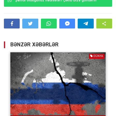
Şahidi olduğunuz hadisələri çəkib bizə göndərin
BƏNZƏR XƏBƏRLƏR
DÜNYA