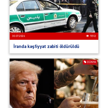
30.07.2026
5512
İranda kəşfiyyat zabiti öldürüldü
DÜNYA