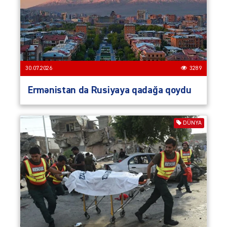
30.07.2026
3289
Ermənistan da Rusiyaya qadağa qoydu
DÜNYA