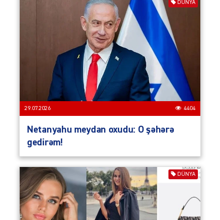
DÜNYA
29.07.2026
4404
Netanyahu meydan oxudu: O şəhərə
gedirəm!
DÜNYA