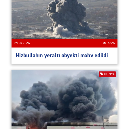
29.07.2026
6626
Hizbullahın yeraltı obyekti məhv edildi
DÜNYA