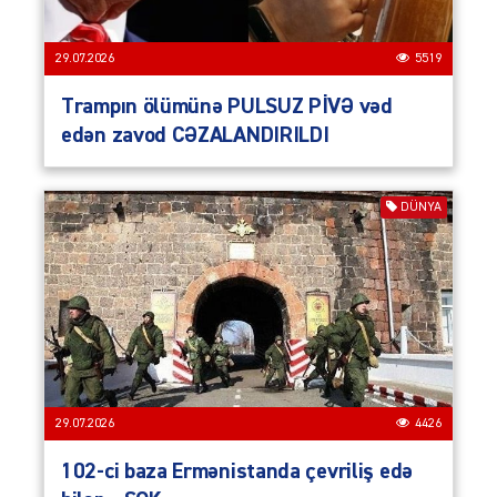
29.07.2026
5519
Trampın ölümünə PULSUZ PİVƏ vəd
edən zavod CƏZALANDIRILDI
DÜNYA
29.07.2026
4426
102-ci baza Ermənistanda çevriliş edə