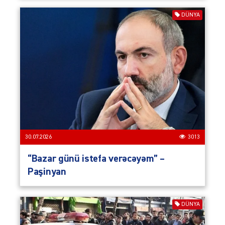
DÜNYA
30.07.2026
3013
“Bazar günü istefa verəcəyəm” –
Paşinyan
DÜNYA