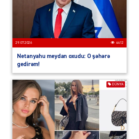
29.07.2026
4412
Netanyahu meydan oxudu: O şəhərə
gedirəm!
DÜNYA