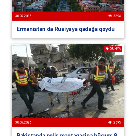
30.07.2026
3296
Ermənistan da Rusiyaya qadağa qoydu
DÜNYA
30.07.2026
2695
Pakistanda polis məntəqəsinə hücum: 9