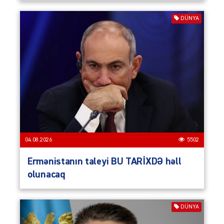
DÜNYA
04.08.2026
5502
Ermənistanın taleyi BU TARİXDƏ həll
olunacaq
DÜNYA