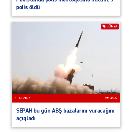
polis öldü
DÜNYA
30.07.2026
3809
SEPAH bu gün ABŞ bazalarını vuracağını
açıqladı