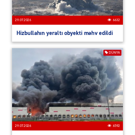
29.07.2026
6632
Hizbullahın yeraltı obyekti məhv edildi
DÜNYA
29.07.2026
6592