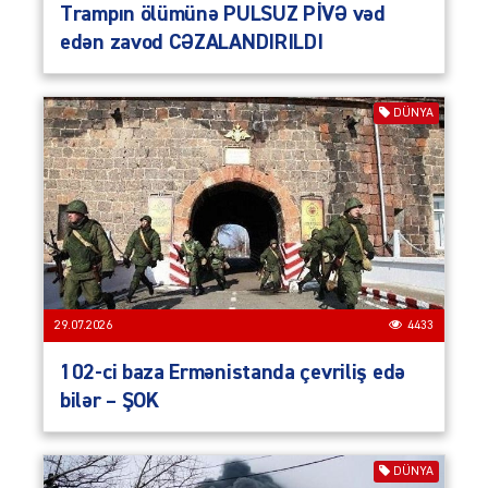
Trampın ölümünə PULSUZ PİVƏ vəd
edən zavod CƏZALANDIRILDI
DÜNYA
29.07.2026
4433
102-ci baza Ermənistanda çevriliş edə
bilər – ŞOK
DÜNYA