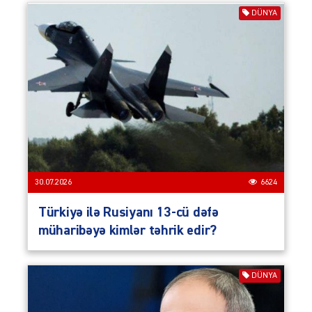
DÜNYA
30.07.2026
6624
Türkiyə ilə Rusiyanı 13-cü dəfə
müharibəyə kimlər təhrik edir?
DÜNYA