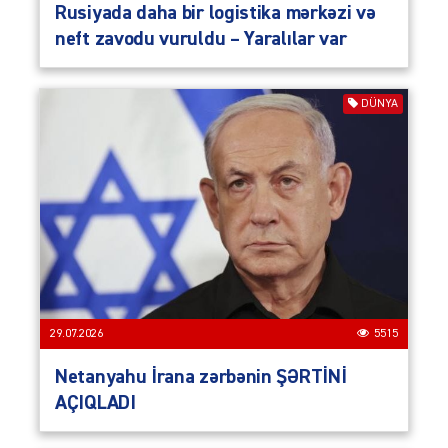
Rusiyada daha bir logistika mərkəzi və
neft zavodu vuruldu – Yaralılar var
DÜNYA
29.07.2026
5515
Netanyahu İrana zərbənin ŞƏRTİNİ
AÇIQLADI