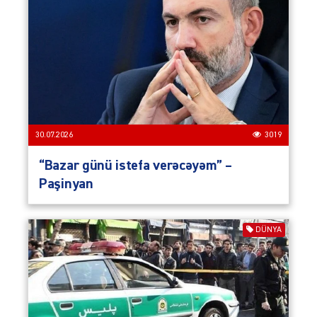
30.07.2026
3019
“Bazar günü istefa verəcəyəm” –
Paşinyan
DÜNYA