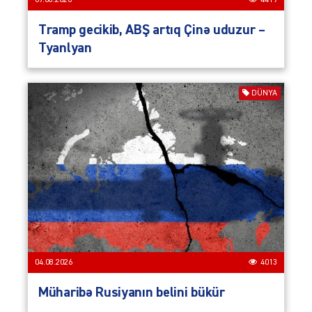
07.08.2026
4419
Tramp gecikib, ABŞ artıq Çinə uduzur –
Tyanlyan
DÜNYA
04.08.2026
4013
Müharibə Rusiyanın belini bükür