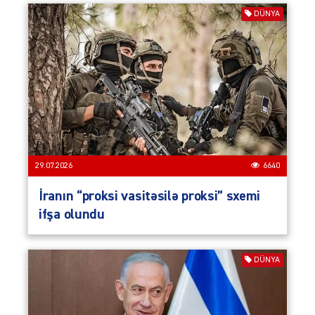
DÜNYA
29.07.2026
6640
İranın “proksi vasitəsilə proksi” sxemi
ifşa olundu
DÜNYA