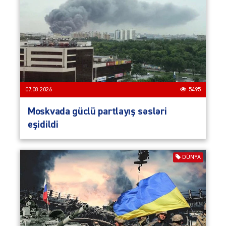
07.08.2026
5495
Moskvada güclü partlayış səsləri
eşidildi
DÜNYA