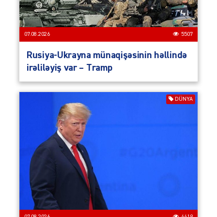
07.08.2026
5507
Rusiya-Ukrayna münaqişəsinin həllində
irəliləyiş var – Tramp
DÜNYA