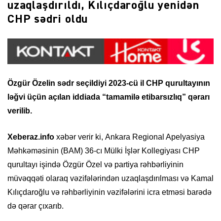
uzaqlaşdırıldı, Kılıçdaroğlu yenidən
CHP sədri oldu
Özgür Özelin sədr seçildiyi 2023-cü il CHP qurultayının
ləğvi üçün açılan iddiada “tamamilə etibarsızlıq” qərarı
verilib.
Xeberaz.info
xəbər verir ki, Ankara Regional Apelyasiya
Məhkəməsinin (BAM) 36-cı Mülki İşlər Kollegiyası CHP
qurultayı işində Özgür Özel və partiya rəhbərliyinin
müvəqqəti olaraq vəzifələrindən uzaqlaşdırılması və Kamal
Kılıçdaroğlu və rəhbərliyinin vəzifələrini icra etməsi barədə
də qərar çıxarıb.