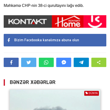
Məhkəmə CHP-nin 38-ci qurultayını ləğv edib.
Bizim Facebooka kanalımıza abunə olun
BƏNZƏR XƏBƏRLƏR
DÜNYA