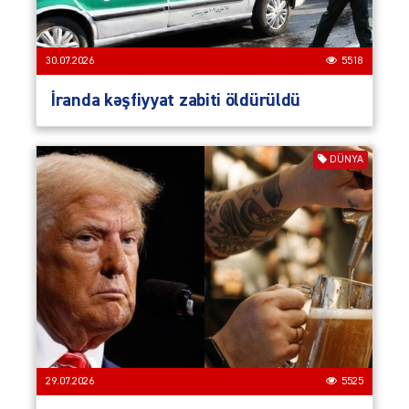
30.07.2026
5518
İranda kəşfiyyat zabiti öldürüldü
DÜNYA
29.07.2026
5525