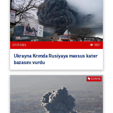
29.07.2026
5521
Ukrayna Krımda Rusiyaya məxsus kater
bazasını vurdu
DÜNYA