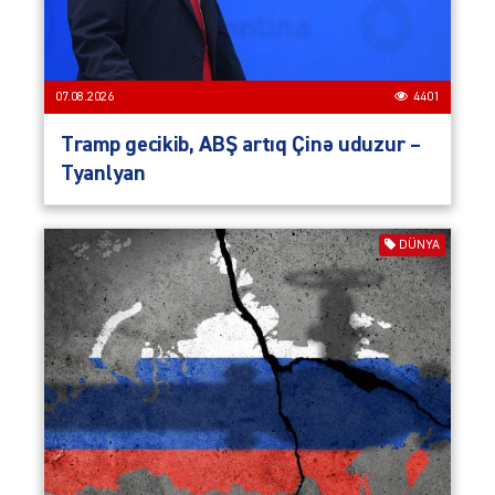
07.08.2026
4401
Tramp gecikib, ABŞ artıq Çinə uduzur –
Tyanlyan
DÜNYA