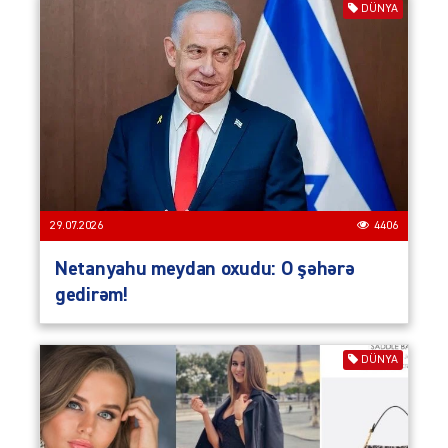
DÜNYA
29.07.2026
4406
Netanyahu meydan oxudu: O şəhərə
gedirəm!
DÜNYA