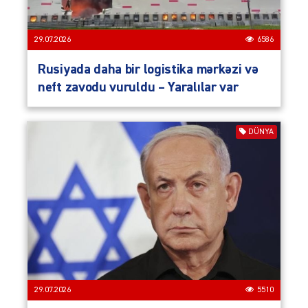
29.07.2026
6586
Rusiyada daha bir logistika mərkəzi və
neft zavodu vuruldu – Yaralılar var
DÜNYA
29.07.2026
5510