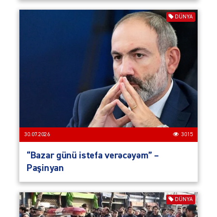
DÜNYA
30.07.2026
3015
“Bazar günü istefa verəcəyəm” –
Paşinyan
DÜNYA