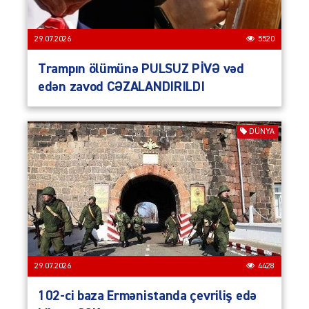
29.07.2026
5520
Trampın ölümünə PULSUZ PİVƏ vəd
edən zavod CƏZALANDIRILDI
DÜNYA
29.07.2026
4428
102-ci baza Ermənistanda çevriliş edə