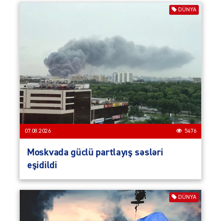
DÜNYA
07.08.2026
5476
Moskvada güclü partlayış səsləri
eşidildi
DÜNYA