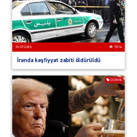
30.07.2026
5514
İranda kəşfiyyat zabiti öldürüldü
DÜNYA