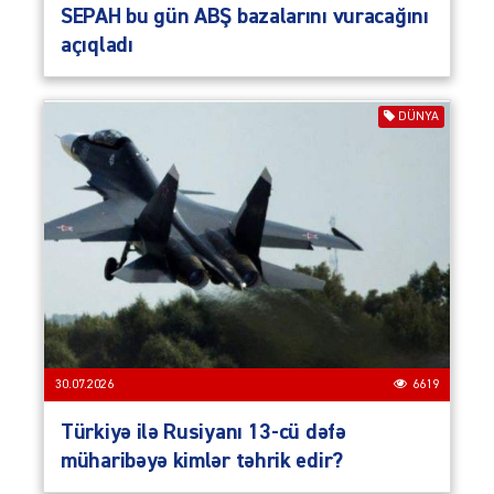
SEPAH bu gün ABŞ bazalarını vuracağını
açıqladı
DÜNYA
30.07.2026
6619
Türkiyə ilə Rusiyanı 13-cü dəfə
müharibəyə kimlər təhrik edir?