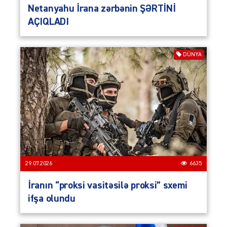
Netanyahu İrana zərbənin ŞƏRTİNİ
AÇIQLADI
DÜNYA
29.07.2026
6635
İranın “proksi vasitəsilə proksi” sxemi
ifşa olundu