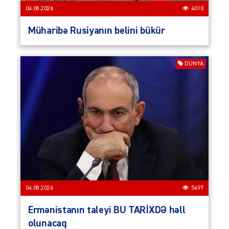
04.08.2026
4010
Müharibə Rusiyanın belini bükür
DÜNYA
04.08.2026
5497
Ermənistanın taleyi BU TARİXDƏ həll
olunacaq