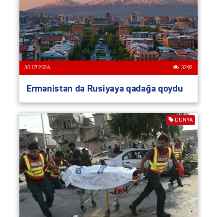
30.07.2026
3292
Ermənistan da Rusiyaya qadağa qoydu
DÜNYA