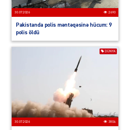
30.07.2026
2690
Pakistanda polis məntəqəsinə hücum: 9
polis öldü
DÜNYA
30.07.2026
3804