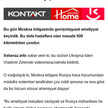
Bu gün Moskva bölgəsində genişmiqyaslı əməliyyat
keçirdik. Bu dəfə hədəflərə olan məsafə 500
kilometrdən çoxdur.
Xeberaz.info
xəbər verir ki, bu sözləri Ukrayna lideri
Vladimir Zelenski videomüraciətində bildirib.
O vurğulayıb ki, Moskva bölgəsi Rusiya hava hücumundan
müdafiə sistemləri tərəfindən çox ciddi qorunur və ona görə
də bu hücum xüsusi əhəmiyyət daşıyır:
“Bu əməliyyat məsafəsi vəziyyəti və Rusiya müharibəsi ilə