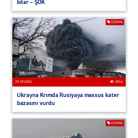
bilər – ŞOK
DÜNYA
29.07.2026
5516
Ukrayna Krımda Rusiyaya məxsus kater
bazasını vurdu
DÜNYA