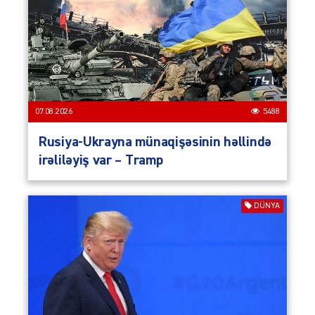
07.08.2026
5488
Rusiya-Ukrayna münaqişəsinin həllində
irəliləyiş var – Tramp
DÜNYA