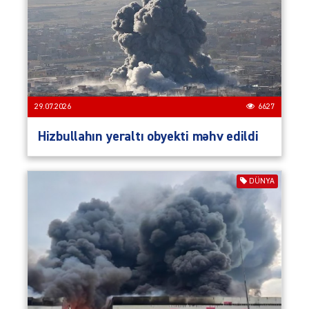
29.07.2026
6627
Hizbullahın yeraltı obyekti məhv edildi
DÜNYA