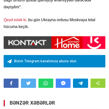
bağlı ümumi qlobal qavrayışı əhəmiyyətli dərəcədə
dəyişdirir”.
Qeyd edək ki,
bu gün Ukrayna ordusu Moskvaya total
hücuma keçib.
Bizim Telegram kanalımıza abunə olun
BƏNZƏR XƏBƏRLƏR