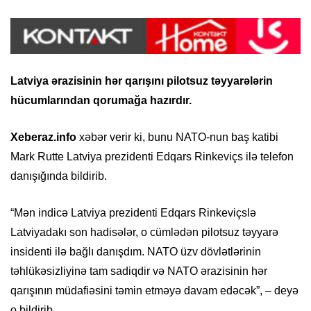
Latviya ərazisinin hər qarışını pilotsuz təyyarələrin
hücumlarından qorumağa hazırdır.
Xeberaz.info
xəbər verir ki, bunu NATO-nun baş katibi
Mark Rutte Latviya prezidenti Edqars Rinkeviçs ilə telefon
danışığında bildirib.
“Mən indicə Latviya prezidenti Edqars Rinkeviçslə
Latviyadakı son hadisələr, o cümlədən pilotsuz təyyarə
insidenti ilə bağlı danışdım. NATO üzv dövlətlərinin
təhlükəsizliyinə tam sadiqdir və NATO ərazisinin hər
qarışının müdafiəsini təmin etməyə davam edəcək”, – deyə
o bildirib.