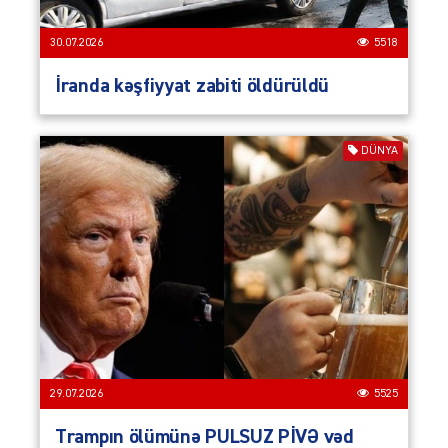
30.07.2026
5518
İranda kəşfiyyat zabiti öldürüldü
DÜNYA
29.07.2026
5525
Trampın ölümünə PULSUZ PİVƏ vəd