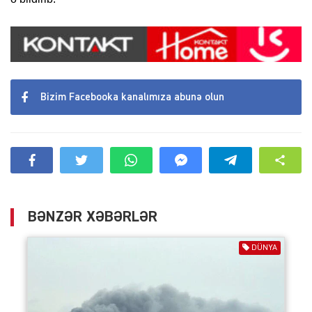
Bizim Facebooka kanalımıza abunə olun
BƏNZƏR XƏBƏRLƏR
DÜNYA