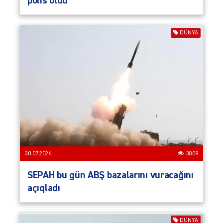
polis öldü
DÜNYA
30.07.2026
3809
SEPAH bu gün ABŞ bazalarını vuracağını
açıqladı
DÜNYA