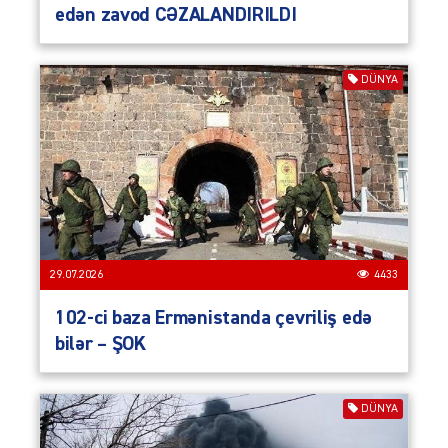
edən zavod CƏZALANDIRILDI
DÜNYA
29.07.2026
4433
102-ci baza Ermənistanda çevriliş edə
bilər – ŞOK
DÜNYA