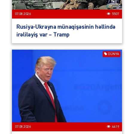
07.08.2026
5507
Rusiya-Ukrayna münaqişəsinin həllində
irəliləyiş var – Tramp
DÜNYA
07.08.2026
4419