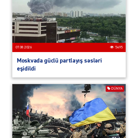
07.08.2026
5495
Moskvada güclü partlayış səsləri
eşidildi
DÜNYA