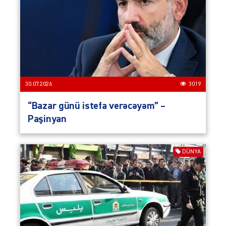
30.07.2026
3019
“Bazar günü istefa verəcəyəm” –
Paşinyan
DÜNYA