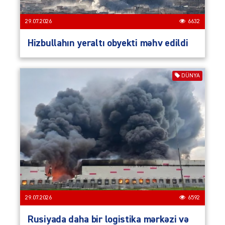
29.07.2026
6632
Hizbullahın yeraltı obyekti məhv edildi
DÜNYA
29.07.2026
6592
Rusiyada daha bir logistika mərkəzi və