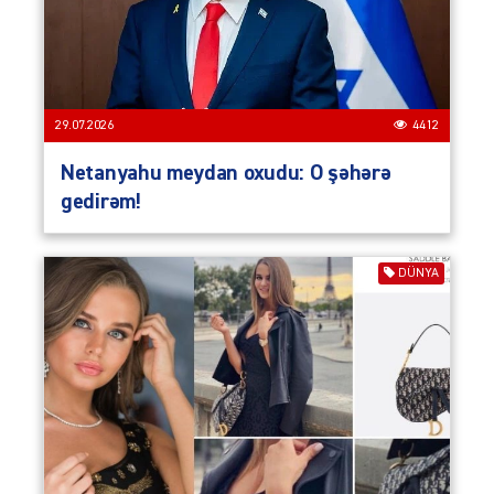
29.07.2026
4412
Netanyahu meydan oxudu: O şəhərə
gedirəm!
DÜNYA