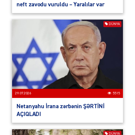
neft zavodu vuruldu – Yaralılar var
DÜNYA
29.07.2026
5515
Netanyahu İrana zərbənin ŞƏRTİNİ
AÇIQLADI
DÜNYA