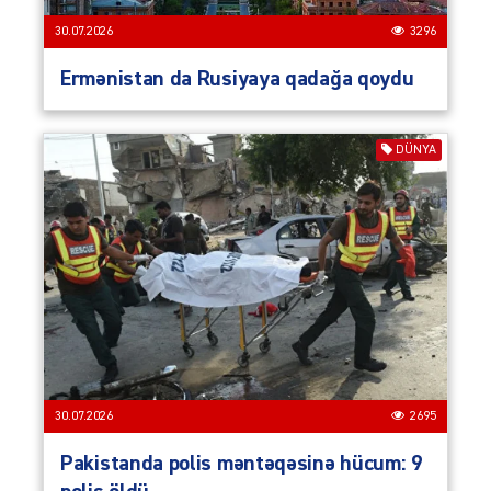
30.07.2026
3296
Ermənistan da Rusiyaya qadağa qoydu
DÜNYA
30.07.2026
2695
Pakistanda polis məntəqəsinə hücum: 9