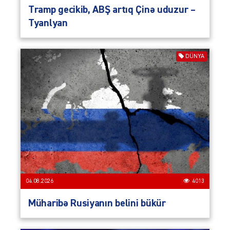
Tramp gecikib, ABŞ artıq Çinə uduzur –
Tyanlyan
DÜNYA
04.08.2026
4013
Müharibə Rusiyanın belini bükür