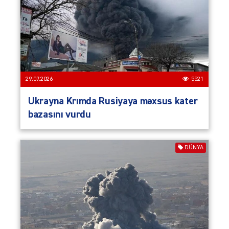
29.07.2026
5521
Ukrayna Krımda Rusiyaya məxsus kater
bazasını vurdu
DÜNYA