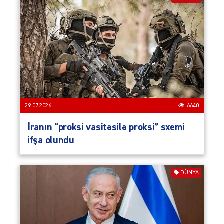
29.07.2026
6640
İranın “proksi vasitəsilə proksi” sxemi
ifşa olundu
DÜNYA