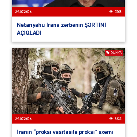
29.07.2026
5508
Netanyahu İrana zərbənin ŞƏRTİNİ
AÇIQLADI
DÜNYA
29.07.2026
6633
İranın “proksi vasitəsilə proksi” sxemi