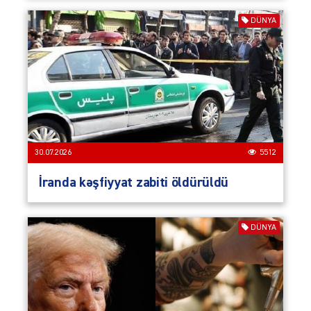
DÜNYA
30.07.2026
5512
İranda kəşfiyyat zabiti öldürüldü
DÜNYA