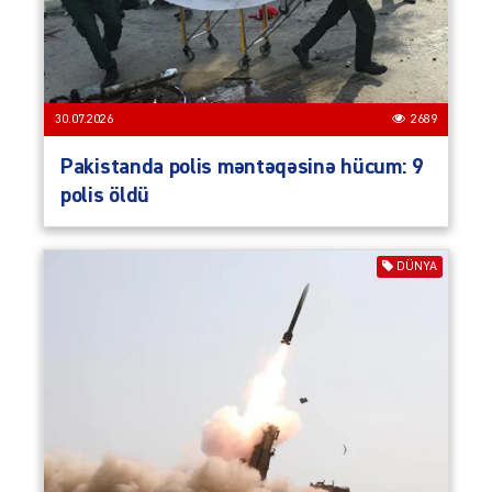
30.07.2026
2689
Pakistanda polis məntəqəsinə hücum: 9
polis öldü
DÜNYA