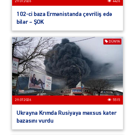
29.07.2026
4426
102-ci baza Ermənistanda çevriliş edə
bilər – ŞOK
DÜNYA
29.07.2026
5515
Ukrayna Krımda Rusiyaya məxsus kater
bazasını vurdu