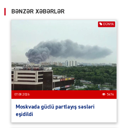
BƏNZƏR XƏBƏRLƏR
DÜNYA
07.08.2026
5474
Moskvada güclü partlayış səsləri
eşidildi