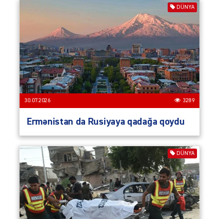
DÜNYA
30.07.2026
3289
Ermənistan da Rusiyaya qadağa qoydu
DÜNYA