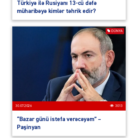
Türkiyə ilə Rusiyanı 13-cü dəfə
müharibəyə kimlər təhrik edir?
DÜNYA
30.07.2026
3013
“Bazar günü istefa verəcəyəm” –
Paşinyan