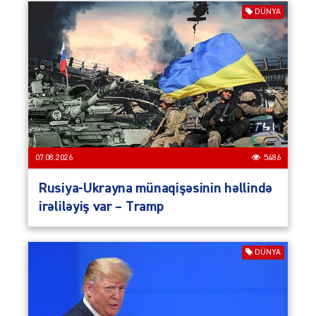
DÜNYA
07.08.2026
5486
Rusiya-Ukrayna münaqişəsinin həllində
irəliləyiş var – Tramp
DÜNYA