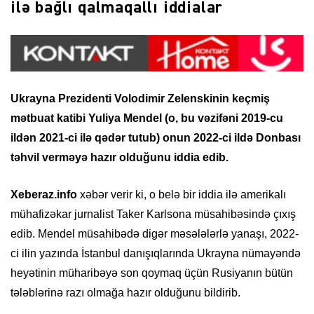
ilə bağlı qalmaqallı iddialar
Ukrayna Prezidenti Volodimir Zelenskinin keçmiş
mətbuat katibi Yuliya Mendel (o, bu vəzifəni 2019-cu
ildən 2021-ci ilə qədər tutub) onun 2022-ci ildə Donbası
təhvil verməyə hazır olduğunu iddia edib.
Xeberaz.info
xəbər verir ki, o belə bir iddia ilə amerikalı
mühafizəkar jurnalist Taker Karlsona müsahibəsində çıxış
edib. Mendel müsahibədə digər məsələlərlə yanaşı, 2022-
ci ilin yazında İstanbul danışıqlarında Ukrayna nümayəndə
heyətinin müharibəyə son qoymaq üçün Rusiyanın bütün
tələblərinə razı olmağa hazır olduğunu bildirib.