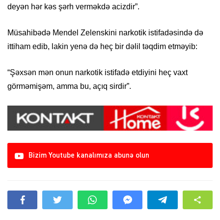
deyən hər kəs şərh verməkdə acizdir”.
Müsahibədə Mendel Zelenskini narkotik istifadəsində də
ittiham edib, lakin yenə də heç bir dəlil təqdim etməyib:
“Şəxsən mən onun narkotik istifadə etdiyini heç vaxt
görməmişəm, amma bu, açıq sirdir”.
Bizim Youtube kanalımıza abunə olun