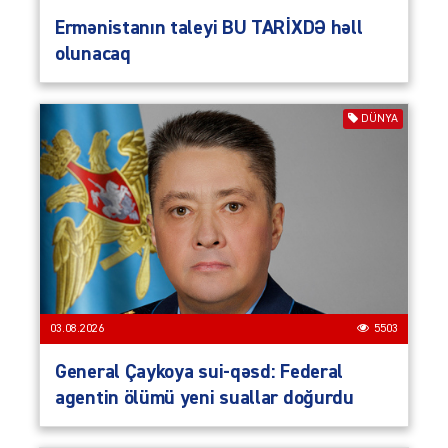
Ermənistanın taleyi BU TARİXDƏ həll
olunacaq
DÜNYA
03.08.2026
5503
General Çaykoya sui-qəsd: Federal
agentin ölümü yeni suallar doğurdu