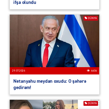
ifşa olundu
DÜNYA
29.07.2026
4404
Netanyahu meydan oxudu: O şəhərə
gedirəm!
DÜNYA