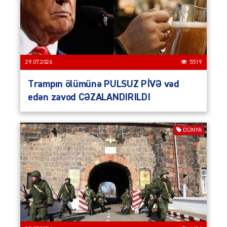
29.07.2026
5519
Trampın ölümünə PULSUZ PİVƏ vəd
edən zavod CƏZALANDIRILDI
DÜNYA