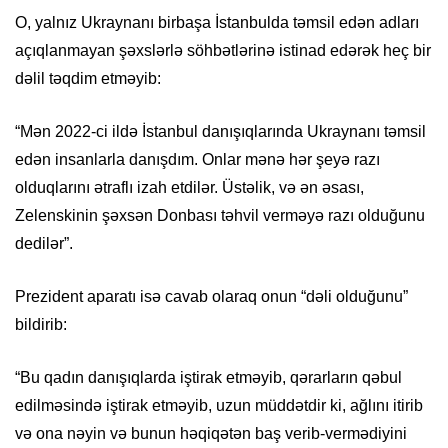
O, yalnız Ukraynanı birbaşa İstanbulda təmsil edən adları
açıqlanmayan şəxslərlə söhbətlərinə istinad edərək heç bir
dəlil təqdim etməyib:
“Mən 2022-ci ildə İstanbul danışıqlarında Ukraynanı təmsil
edən insanlarla danışdım. Onlar mənə hər şeyə razı
olduqlarını ətraflı izah etdilər. Üstəlik, və ən əsası,
Zelenskinin şəxsən Donbası təhvil verməyə razı olduğunu
dedilər”.
Prezident aparatı isə cavab olaraq onun “dəli olduğunu”
bildirib:
“Bu qadın danışıqlarda iştirak etməyib, qərarların qəbul
edilməsində iştirak etməyib, uzun müddətdir ki, ağlını itirib
və ona nəyin və bunun həqiqətən baş verib-vermədiyini