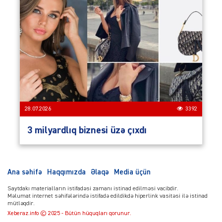
28.07.2026
3392
3 milyardlıq biznesi üzə çıxdı
Ana səhifə
Haqqımızda
Əlaqə
Media üçün
Saytdakı materialların istifadəsi zamanı istinad edilməsi vacibdir.
Məlumat internet səhifələrində istifadə edildikdə hiperlink vasitəsi ilə istinad
mütləqdir.
Xeberaz.info © 2025 - Bütün hüquqları qorunur.