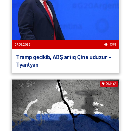
07.08.2026
4399
Tramp gecikib, ABŞ artıq Çinə uduzur –
Tyanlyan
DÜNYA